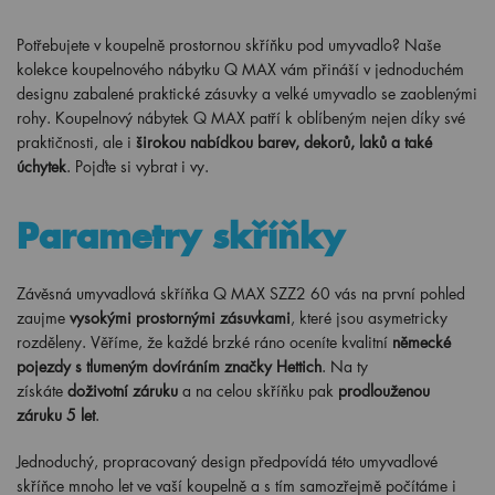
Potřebujete v koupelně prostornou skříňku pod umyvadlo? Naše
kolekce koupelnového nábytku Q MAX vám přináší v jednoduchém
designu zabalené praktické zásuvky a velké umyvadlo se zaoblenými
rohy. Koupelnový nábytek Q MAX patří k oblíbeným nejen díky své
praktičnosti, ale i
širokou nabídkou barev, dekorů, laků a také
úchytek
. Pojďte si vybrat i vy.
Parametry skříňky
Závěsná umyvadlová skříňka Q MAX SZZ2 60 vás na první pohled
zaujme
vysokými prostornými zásuvkami
, které jsou asymetricky
rozděleny. Věříme, že každé brzké ráno oceníte kvalitní
německé
pojezdy s tlumeným dovíráním značky Hettich
. Na ty
získáte
doživotní záruku
a na celou skříňku pak
prodlouženou
záruku 5 let
.
Jednoduchý, propracovaný design předpovídá této umyvadlové
skříňce mnoho let ve vaší koupelně a s tím samozřejmě počítáme i