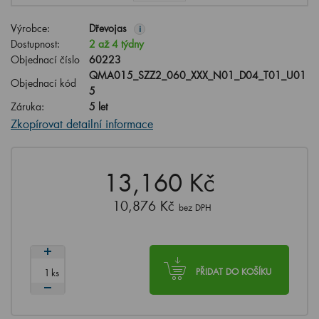
Výrobce:
Dřevojas
i
Dostupnost:
2 až 4 týdny
Objednací číslo
60223
QMA015_SZZ2_060_XXX_N01_D04_T01_U01
Objednací kód
5
Záruka:
5 let
Zkopírovat detailní informace
13,160 Kč
10,876 Kč
bez DPH
ks
PŘIDAT DO KOŠÍKU