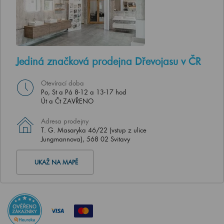
Jediná značková prodejna Dřevojasu v ČR
Otevírací doba
Po, St a Pá 8-12 a 13-17 hod
Út a Čt ZAVŘENO
Adresa prodejny
T. G. Masaryka 46/22 (vstup z ulice
Jungmannova), 568 02 Svitavy
UKAŽ NA MAPĚ