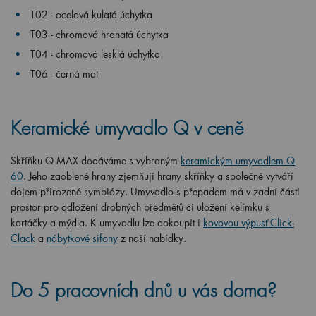
T02 - ocelová kulatá úchytka
T03 - chromová hranatá úchytka
T04 - chromová lesklá úchytka
T06 - černá mat
Keramické umyvadlo Q v ceně
Skříňku Q MAX dodáváme s vybraným
keramickým umyvadlem Q
60
. Jeho zaoblené hrany zjemňují hrany skříňky a společně vytváří
dojem přirozené symbiózy. Umyvadlo s přepadem má v zadní části
prostor pro odložení drobných předmětů či uložení kelímku s
kartáčky a mýdla. K umyvadlu lze dokoupit i
kovovou výpusť Click-
Clack
a
nábytkové sifony
z naší nabídky.
Do 5 pracovních dnů u vás doma?