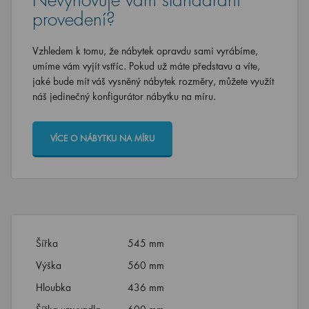
Nevyhovuje vám standardní
provedení?
Vzhledem k tomu, že nábytek opravdu sami vyrábíme,
umíme vám vyjít vstříc. Pokud už máte představu a víte,
jaké bude mít váš vysněný nábytek rozměry, můžete využít
náš jedinečný konfigurátor nábytku na míru.
VÍCE O NÁBYTKU NA MÍRU
Šířka
545 mm
Výška
560 mm
Hloubka
436 mm