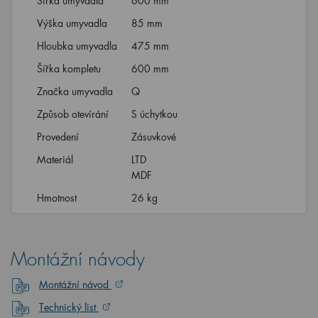
Šířka umyvadla
600 mm
Výška umyvadla
85 mm
Hloubka umyvadla
475 mm
Šířka kompletu
600 mm
Značka umyvadla
Q
Způsob otevírání
S úchytkou
Provedení
Zásuvkové
Materiál
LTD
MDF
Hmotnost
26 kg
Montážní návody
Montážní návod
Technický list