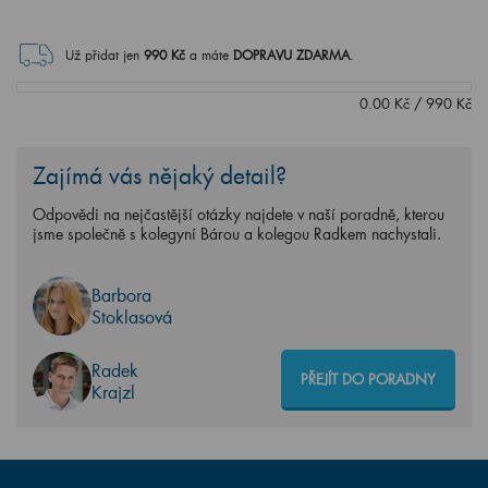
Už přidat jen
990
Kč
a máte
DOPRAVU ZDARMA
.
0.00
Kč
/
990
Kč
Zajímá vás nějaký detail?
Odpovědi na nejčastější otázky najdete v naší poradně, kterou
jsme společně s kolegyní Bárou a kolegou Radkem nachystali.
Barbora
Stoklasová
Radek
PŘEJÍT DO PORADNY
Krajzl