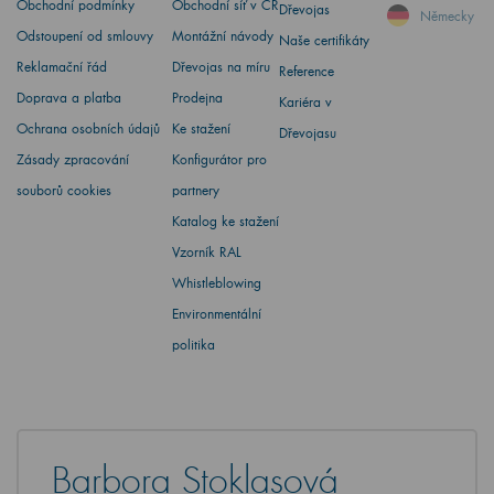
Obchodní podmínky
Obchodní síť v ČR
Dřevojas
Německy
Odstoupení od smlouvy
Montážní návody
Naše certifikáty
Reklamační řád
Dřevojas na míru
Reference
Doprava a platba
Prodejna
Kariéra v
Ochrana osobních údajů
Ke stažení
Dřevojasu
Zásady zpracování
Konfigurátor pro
souborů cookies
partnery
Katalog ke stažení
Vzorník RAL
Whistleblowing
Environmentální
politika
Barbora Stoklasová