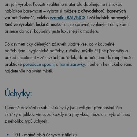
při její výrobě. Použití kvalitního materiálu doplňujeme i širokou
nabídkou barevností – vybrat si můžete z
dřevodekorů, barevných
variant “betonů”, celého
vzorníku RAL/NCS
i základních barevných
tónů ve vysokém lesku či matu
. Ten se správně zvolenými úchytkami
přinese do vaší koupelny ještě luxusnější atmosféru.
Do asymetricky dělených zásuvek uložíte vše, co v koupelně
potřebujete - hygienické potřeby, ručníky, mýdla či jiné předměty a
pokud chcete mít v zásuvkách pořádek, doporučujeme dokoupit naše
praktické
pořadače spodní
a
horní zásuvky
. I během hektického rána
najdete vše na svém místě.
Úchytky:
Tlumené dovírání a subtilní úchytky jsou velkými přednostmi této
skříňky a jelikož víme, že každý má jiný vkus, můžete si vybrat hned
z několika typů úchytek:
T01 - matná oblá úchytka z hliníku