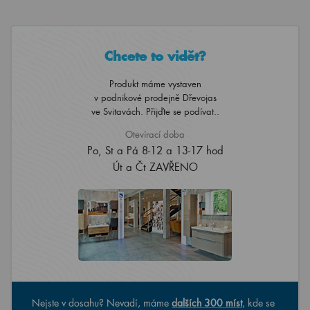
Chcete to vidět?
Produkt máme vystaven
v podnikové prodejně Dřevojas
ve Svitavách. Přijďte se podívat..
Otevírací doba
Po, St a Pá 8-12 a 13-17 hod
Út a Čt ZAVŘENO
Nejste v dosahu? Nevadí, máme
dalších 300 míst
, kde se