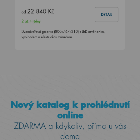
22 840 Kč
od
DETAIL
2 až 4 týdny
Dvoudveřová galerka (800x767x210) s LED osvětlením,
vypínačem a elektrickou zásuvkou
Nový katalog k prohlédnutí
online
ZDARMA a kdykoliv, přímo u vás
doma