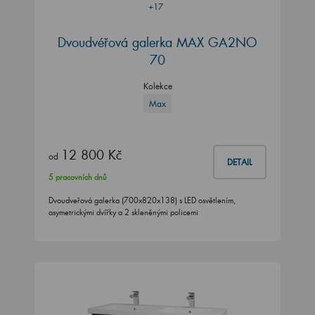
+17
Dvoudvéřová galerka MAX GA2NO
70
Kolekce
Max
12 800 Kč
od
DETAIL
5 pracovních dnů
Dvoudveřová galerka (700x820x138) s LED osvětlením,
asymetrickými dvířky a 2 skleněnými policemi