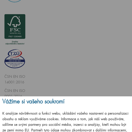
ČSN EN ISO
14001:2016
ČSN EN ISO
9001:2016
Vážíme si vašeho soukromí
K analýze návštěvnosti a funkcí webu, ukládání vašeho nastavení a personalizaci
obsahu a reklam využíváme cookies. Informace o tom, jak náš web používáte,
sdílíme se svými partnery pro sociální média, inzerci a analýzy, kteří mohou být
Vytvořilo studio
CZECHGROUP.cz
ze zemí mimo EU. Partneři tyto údaje mohou zkombinovat s dalšími informacemi,