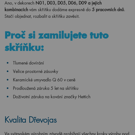
Ano, v dekorech
N01, D03, D05, D06, D09 a jejich
kombinacích
vám skříňku dodáme expresně do
5 pracovních dnů
.
Stačí objednat, rozbalit a skříňku zavěsit.
Proč si zamilujete tuto
skříňku:
Tlumené dovírání
Velice prostorné zásuvky
Keramické umyvadlo Q 60 v ceně
Prodloužená záruka 5 let na skříňku
Doživotní záruka na kování značky Hettich
Kvalita Dřevojas
Ve svitavském výrobním závodě probíhají všechny kroky výroby pod