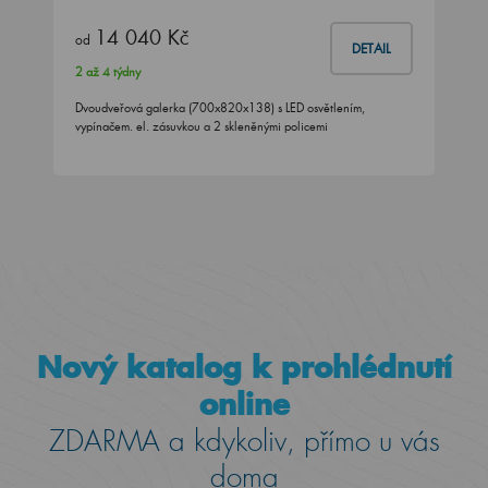
14 040 Kč
od
DETAIL
2 až 4 týdny
Dvoudveřová galerka (700x820x138) s LED osvětlením,
vypínačem. el. zásuvkou a 2 skleněnými policemi
Nový katalog k prohlédnutí
online
ZDARMA a kdykoliv, přímo u vás
doma