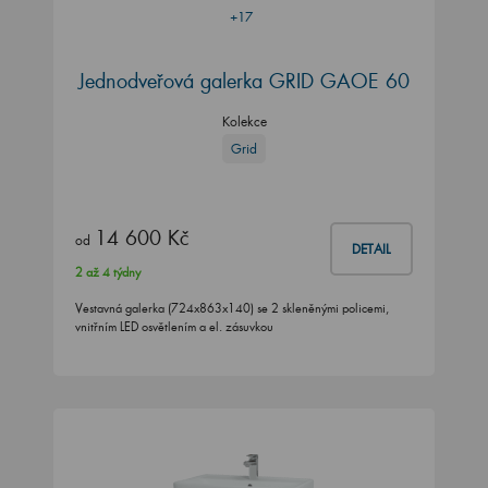
+17
Jednodveřová galerka GRID GAOE 60
Kolekce
Grid
14 600 Kč
od
DETAIL
2 až 4 týdny
Vestavná galerka (724x863x140) se 2 skleněnými policemi,
vnitřním LED osvětlením a el. zásuvkou