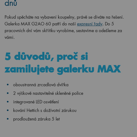
dnů
Pokud spěcháte na vybavení koupelny, právě se díváte na řešení.
Galerka MAX G2AO 60 patří do naší
expresní řady
. Do 5
pracovních dní vám skříňku vyrobíme, sestavíme a odešleme za
vámi.
5 důvodů, proč si
zamilujete galerku MAX
oboustranná zrcadlová dvířka
2 výškově nastavitelné skleněné police
integrované LED osvětlení
kování Hettich s doživotní zárukou
prodloužená záruka 5 let