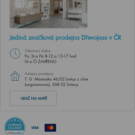
Jediná značková prodejna Dřevojasu v ČR
Otevírací doba
Po, St a Pá 8-12 a 13-17 hod
Út a Čt ZAVŘENO
Adresa prodejny
T. G. Masaryka 46/22 (vstup z ulice
Jungmannova), 568 02 Svitavy
UKAŽ NA MAPĚ