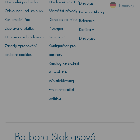
Obchodní podmínky
Obchodní síť v ČR
Dřevojas
Německy
Odstoupení od smlouvy
Montážní návody
Naše certifikáty
Reklamační řád
Dřevojas na míru
Reference
Doprava a platba
Prodejna
Kariéra v
Ochrana osobních údajů
Ke stažení
Dřevojasu
Zásady zpracování
Konfigurátor pro
souborů cookies
partnery
Katalog ke stažení
Vzorník RAL
Whistleblowing
Environmentální
politika
Barbora Stoklasová