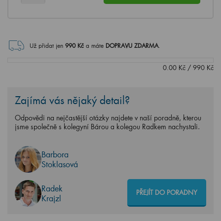
Už přidat jen
990
Kč
a máte
DOPRAVU ZDARMA
.
0.00
Kč
/
990
Kč
Zajímá vás nějaký detail?
Odpovědi na nejčastější otázky najdete v naší poradně, kterou
jsme společně s kolegyní Bárou a kolegou Radkem nachystali.
Barbora
Stoklasová
Radek
PŘEJÍT DO PORADNY
Krajzl