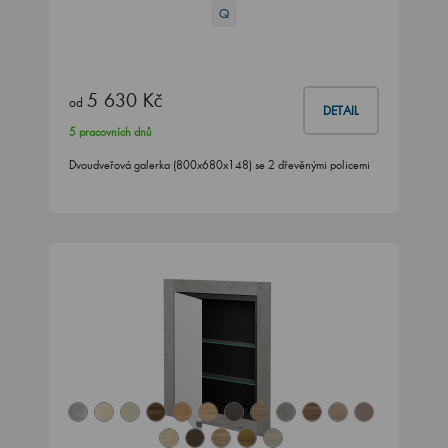
Q
5 630 Kč
od
DETAIL
5 pracovních dnů
Dvoudveřová galerka (800x680x148) se 2 dřevěnými policemi