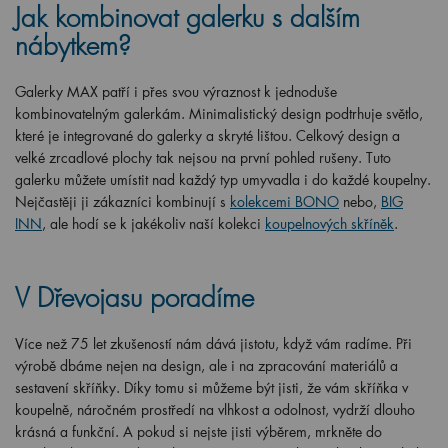
Jak kombinovat galerku s dalším
nábytkem?
Galerky MAX patří i přes svou výraznost k jednoduše
kombinovatelným galerkám. Minimalistický design podtrhuje světlo,
které je integrované do galerky a skryté lištou. Celkový design a
velké zrcadlové plochy tak nejsou na první pohled rušeny. Tuto
galerku můžete umístit nad každý typ umyvadla i do každé koupelny.
Nejčastěji ji zákazníci kombinují s
kolekcemi BONO
nebo,
BIG
INN
, ale hodí se k jakékoliv naší kolekci
koupelnových skříněk
.
V Dřevojasu poradíme
Více než 75 let zkušeností nám dává jistotu, když vám radíme. Při
výrobě dbáme nejen na design, ale i na zpracování materiálů a
sestavení skříňky. Díky tomu si můžeme být jisti, že vám skříňka v
koupelně, náročném prostředí na vlhkost a odolnost, vydrží dlouho
krásná a funkční. A pokud si nejste jisti výběrem, mrkněte do