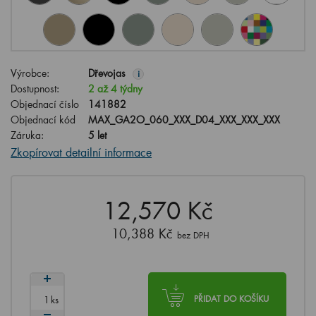
Výrobce:
Dřevojas
i
Dostupnost:
2 až 4 týdny
Objednací číslo
141882
Objednací kód
MAX_GA2O_060_XXX_D04_XXX_XXX_XXX
Záruka:
5 let
Zkopírovat detailní informace
12,570 Kč
10,388 Kč
bez DPH
ks
PŘIDAT DO KOŠÍKU