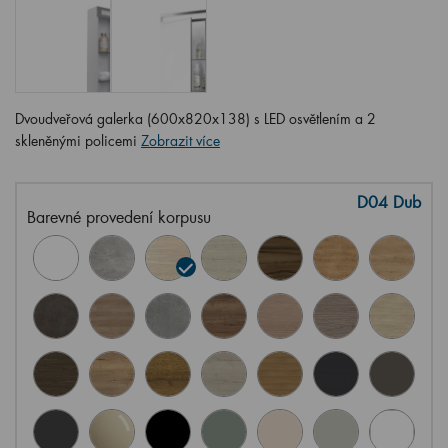
Dvoudveřová galerka (600x820x138) s LED osvětlením a 2
skleněnými policemi
Zobrazit více
D04 Dub
Barevné provedení korpusu