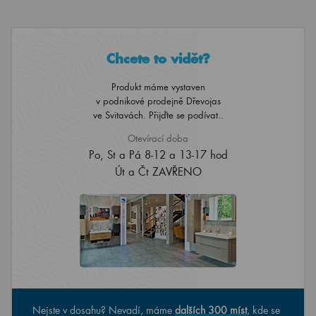
Chcete to vidět?
Produkt máme vystaven
v podnikové prodejně Dřevojas
ve Svitavách. Přijďte se podívat..
Otevírací doba
Po, St a Pá 8-12 a 13-17 hod
Út a Čt ZAVŘENO
Nejste v dosahu? Nevadí, máme
dalších 300 míst
, kde se