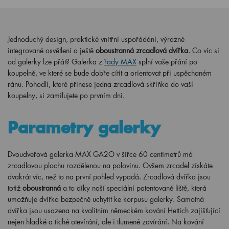
Jednoduchý design, praktické vnitřní uspořádání, výrazné
integrované osvětlení a ještě
oboustranná zrcadlová dvířka
. Co víc si
od galerky lze přát? Galerka z
řady MAX
splní vaše přání po
koupelně, ve které se bude dobře cítit a orientovat při uspěchaném
ránu. Pohodlí, které přinese jedna zrcadlová skříňka do vaší
koupelny, si zamilujete po prvním dni.
Parametry galerky
Dvoudveřová galerka MAX GA2O v šířce 60 centimetrů má
zrcadlovou plochu rozdělenou na polovinu. Ovšem zrcadel získáte
dvakrát víc, než to na první pohled vypadá. Zrcadlová dvířka jsou
totiž
oboustranná
a to díky naší speciální patentované liště, která
umožňuje dvířka bezpečně uchytit ke korpusu galerky. Samotná
dvířka jsou usazena na kvalitním německém kování Hettich zajišťující
nejen hladké a tiché otevírání, ale i tlumené zavírání. Na kování