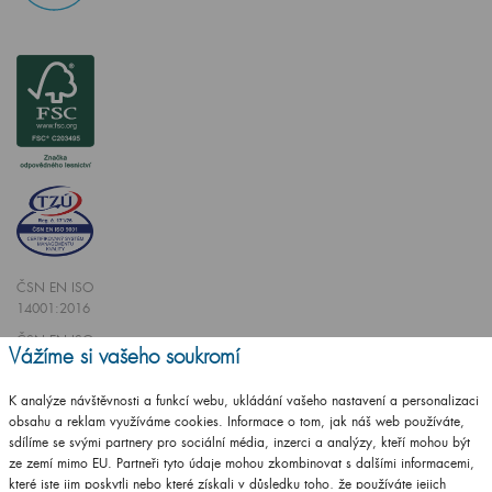
ČSN EN ISO
14001:2016
ČSN EN ISO
Vážíme si vašeho soukromí
9001:2016
K analýze návštěvnosti a funkcí webu, ukládání vašeho nastavení a personalizaci
obsahu a reklam využíváme cookies. Informace o tom, jak náš web používáte,
sdílíme se svými partnery pro sociální média, inzerci a analýzy, kteří mohou být
ze zemí mimo EU. Partneři tyto údaje mohou zkombinovat s dalšími informacemi,
které jste jim poskytli nebo které získali v důsledku toho, že používáte jejich
Vytvořilo studio
CZECHGROUP.cz