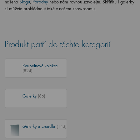
našeho
Blogu
,
Poradny
nebo nám rovnou zavolejte. Skříňku i galerky
si můžete prohlédnout také v našem showroomu.
Produkt patří do těchto kategorií
Koupelnové kolekce
(824)
Galerky
(86)
Galerky a zrcadla
(143)