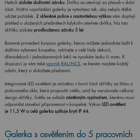
Hettich
získáte doživotní záruku
. Dvířka se otevírají za přesah v dolní
části. Vnitřní uspořádání galerky je vytvořeno tak, aby nebylo těžké
udržet pořádek.
2 skleněné police s nastavitelnou výškou
vám dopřejí
přehled o uložených předmětech kdykoliv otevřete dvířka. Na tuto
skříňku získáte
prodlouženou záruku 5 let
.
Barevné provedení korpusu galerky, kterou můžete jednoduše ladit k
dalšímu vybavení koupelny, vybírejte z celé řady dekorů,
dřevodekorů i jednobarevných laků ve vysokém lesku či matu. K
dispozici je vám také
vzorník RAL/NCS
, ve kterém najdete každý
odstín, který si dokážete představit.
Integrované LED osvětlení je umístěno v horní části skříňky za lištou z
pískovaného skla, která propouští světlo, aniž by narušovala celkový
design skříňky. Světlo se ovládá
nástěnným vypínačem
, kterému musí
odpovídat stavební připravenost v koupelně. Výkon
LED osvětlení
je 11,5 W a celá galerka splňuje krytí IP 44
.
Galerka s osvětlením do 5 pracovních