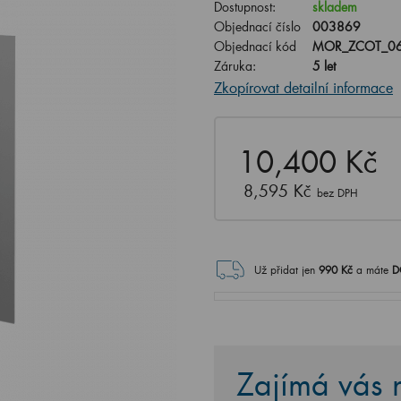
Dostupnost:
skladem
Objednací číslo
003869
Objednací kód
MOR_ZCOT_06
Záruka:
5 let
Zkopírovat detailní informace
10,400 Kč
8,595 Kč
bez DPH
Už přidat jen
990
Kč
a máte
D
Zajímá vás n