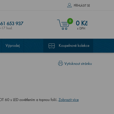
PŘÍHLÁSIT SE
0
0 Kč
61 653 937
8-17 hod.
s DPH
Výprodej
Koupelnové kolekce
Vytisknout stránku
60 s LED osvětlením a topnou folií.
Zobrazit více