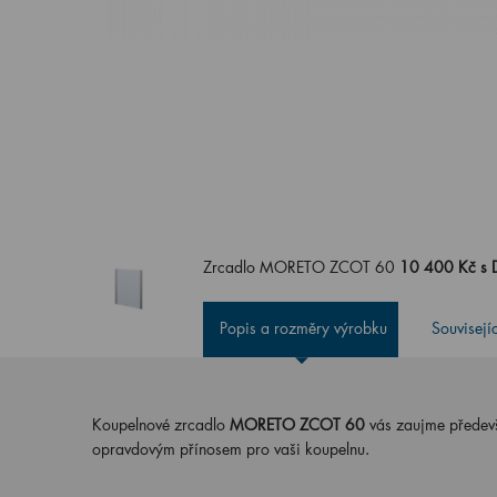
Zrcadlo MORETO ZCOT 60
10 400 Kč s
Popis a rozměry výrobku
Souvisejí
Koupelnové zrcadlo
MORETO ZCOT 60
vás zaujme předevš
opravdovým přínosem pro vaši koupelnu.