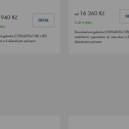
16 360 Kč
od
 940 Kč
DE
DETAIL
2 až 4 týdny
ýdny
Dvoudveřová galerka (1000x820x138)
vá galerka (1200x820x138) s LED
osvětlením, vypínačem. el. zásuvkou a 
ím a 6 skleněnými policemi
skleněnými policemi