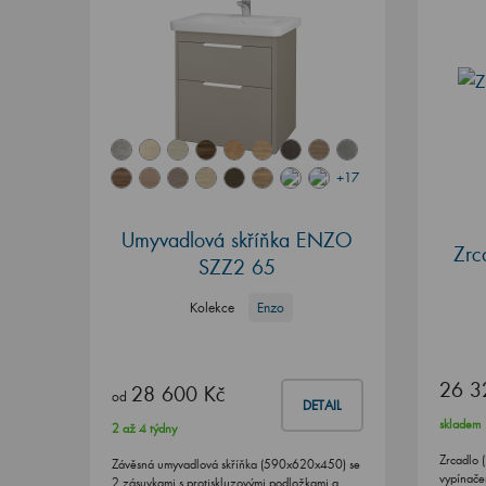
+17
Umyvadlová skříňka ENZO
Zrc
SZZ2 65
Kolekce
Enzo
26 3
28 600 Kč
od
DETAIL
skladem
2 až 4 týdny
Zrcadlo 
Závěsná umyvadlová skříňka (590x620x450) se
vypínačem
2 zásuvkami s protiskluzovými podložkami a