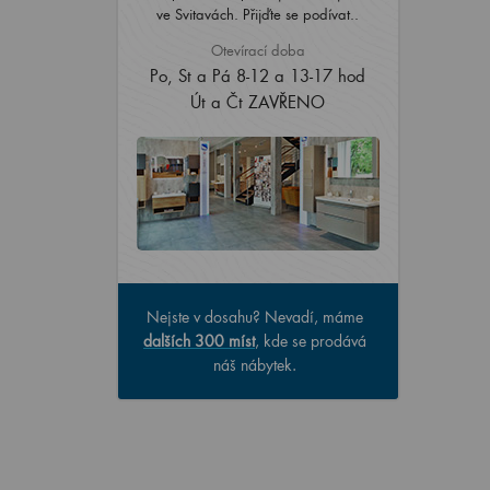
ve Svitavách. Přijďte se podívat..
Otevírací doba
Po, St a Pá 8-12 a 13-17 hod
Út a Čt ZAVŘENO
Nejste v dosahu? Nevadí, máme
dalších 300 míst
, kde se prodává
náš nábytek.