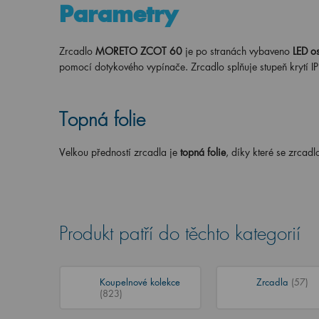
Parametry
Zrcadlo
MORETO ZCOT 60
je po stranách vybaveno
LED o
pomocí dotykového vypínače. Zrcadlo splňuje stupeň krytí IP
Topná folie
Velkou předností zrcadla je
topná folie
, díky které se zrcadl
Produkt patří do těchto kategorií
Koupelnové kolekce
Zrcadla
(57)
(823)