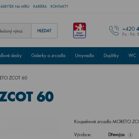
NÁBYTEK NA MÍRU
KARIÉRA
KONTAKTY
+420
4
HLEDAT
Po - Pá: 
lové desky
Galerky a zrcadla
Umyvadla
Doplňky
WC
RETO ZCOT 60
 ZCOT 60
Koupelnové zrcadlo MORETO ZCOT 
Výrobce:
Dřevojas
i