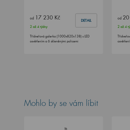
17 230 Kč
20
od
od
DETAIL
2 až 4 týdny
2 až 4 t
Třídveřová galerka (1000x820x138) s LED
Třídveřo
osvětlením a 6 skleněnými policemi
osvětlen
Mohlo by se vám líbit