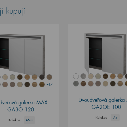
i kupují
+17
Dvoudveřová galerka 
ídveřová galerka MAX
GA2OE 100
GA3O 120
Kolekce
Air
Kolekce
Max