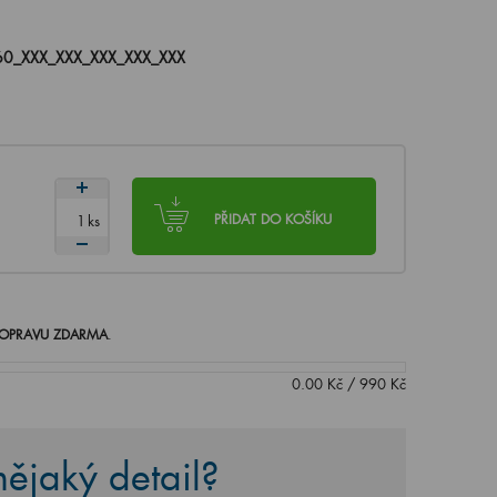
0_XXX_XXX_XXX_XXX_XXX
ks
PŘIDAT DO KOŠÍKU
OPRAVU ZDARMA
.
0.00
Kč
/
990
Kč
ějaký detail?