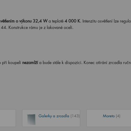
světlením o výkonu 32,4 W
a teplotě
4 000 K
. Intenzitu osvětlení lze regul
 44. Konstrukce rámu je z lakované oceli.
o při koupeli
nezamlží
a bude stále k dispozici. Konec otírání zrcadla ruč
Galerky a zrcadla
(143)
Moreto
(4)