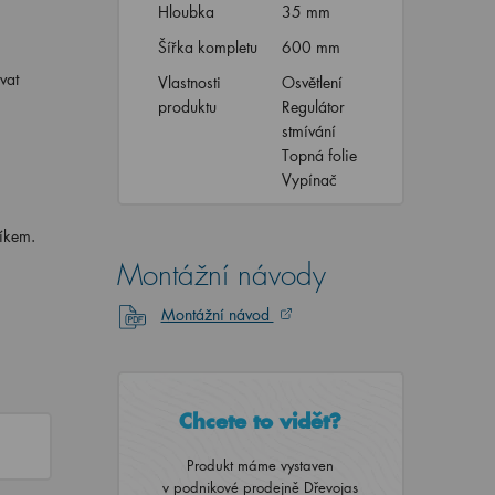
Hloubka
35 mm
Šířka kompletu
600 mm
ovat
Vlastnosti
Osvětlení
produktu
Regulátor
stmívání
Topná folie
Vypínač
níkem.
Montážní návody
Montážní návod
Chcete to vidět?
Produkt máme vystaven
v podnikové prodejně Dřevojas