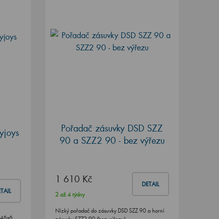
Pořadač zásuvky DSD SZZ
yjoys
90 a SZZ2 90 - bez výřezu
1 610 Kč
DETAIL
TAIL
2 až 4 týdny
Nízký pořadač do zásuvky DSD SZZ 90 a horní
x46x6