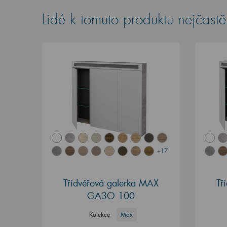
Lidé k tomuto produktu nejčastěj
+17
Třídvéřová galerka MAX
Tř
GA3O 100
Kolekce
Max