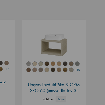
+17
+10
AIR
Umyvadlová skříňka STORM
SZO 60 (umyvadlo Joy 3)
Kolekce
Storm