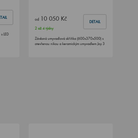
10 050 Kč
TAIL
od
DETAIL
2 až 4 týdny
 s LED
Závěsná umyvadlová skříňka (600x370x500) s
2
otevřenou nikou a keramickým umyvadlem Joy 3