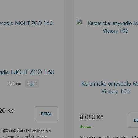
adlo NIGHT ZCO 160
Keramické umyvadlo M
Kolekce
Night
Victory 105
20 Kč
DETAIL
8 080 Kč
DE
skladem
(1600x650x35) s LED osvětlením a
 vč. regulátoru teploty světla a
Nábytkové umyvadlo s přepadem, 105