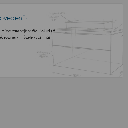
rovedení?
míme vám vyjít vstříc. Pokud už
ek rozměry, můžete využít náš