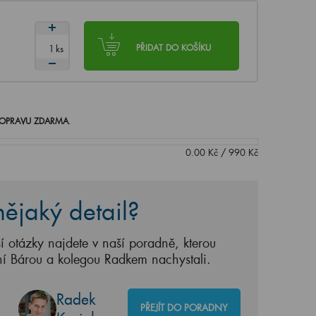
ks
PŘIDAT DO KOŠÍKU
OPRAVU ZDARMA
.
0.00
Kč
/
990
Kč
ějaký detail?
í otázky najdete v naší poradně, kterou
ní Bárou a kolegou Radkem nachystali.
Radek
PŘEJÍT DO PORADNY