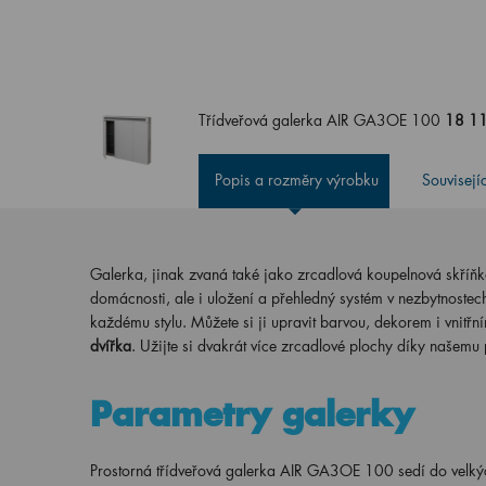
Třídveřová galerka AIR GA3OE 100
18 11
Popis a rozměry výrobku
Souvisejí
Galerka, jinak zvaná také jako zrcadlová koupelnová skříň
domácnosti, ale i uložení a přehledný systém v nezbytnostec
každému stylu. Můžete si ji upravit barvou, dekorem i vnit
dvířka
. Užijte si dvakrát více zrcadlové plochy díky našemu
Parametry galerky
Prostorná třídveřová galerka AIR GA3OE 100 sedí do velký