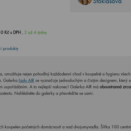
Stoklasová
0 Kč s DPH
,
2 až 4 týdny
cí produkty
ka, umožňuje nejen pohodlný každodenní chod v koupelně a hygienu všech
h. Galerka
řady AIR
se vyznačuje jednoduchým a čistým designem, který s
řním uspořádáním. A to nejlepší nakonec! Galerka AIR má
oboustranná zrca
 patentu. Nahlédněte do galerky a přesvědčte se sami.
ch koupelen početných domácností a nad dvojumyvadla. Šířka 100 centim