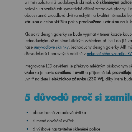
vnitřní rozložení 3 oddělených skříněk s
6 skleněnými police
polovinu a vzniká tak symetrické dělení zrcadlové plochy. T
oboustranná zrcadlová dvířka uchytit na kvalitní německé ko
zárukou
a celou skříňku pak s
prodlouženou zárukou na 5 le
Klasický design galerky se bude vyjímat v téměř každé koup
jednoduchým až minimalistickým vzhledem přilne i do již za
naše
umyvadlové skříňky
. Jednoduchý design galerky AIR mů
dřevodekorů i barevných odstínů z
nekonečného vzorníku 
Integrované LED osvětlení je překryto mléčným pískovaným s
Galerka je navíc
osvětlena i uvnitř
a příjemně tak
prosvětluje
uvnitř najdete i
elektrickou zásuvku (230 W)
, díky které bud
5 důvodů proč si zamil
oboustranná zrcadlová dvířka
tlumené dovírání dvířek
6 výškově nastavitelné skleněné police