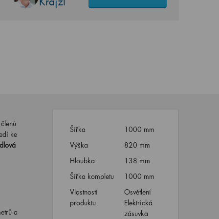
Krajzl
 členů
Šířka
1000 mm
edí ke
dlová
Výška
820 mm
Hloubka
138 mm
Šířka kompletu
1000 mm
Vlastnosti
Osvětlení
produktu
Elektrická
etrů a
zásuvka