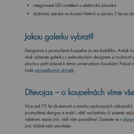
integrované LED osvětlení a elektrická zásuvka
doživotní záruka na kování Hettich a záruka 5 let na sk
Jakou galerku vybrat?
Designová a promyšlená koupelna je sen každého. Avšak kom
však vyberete galerku s jednoduchým designem a možností př
plochou patří přesně k těmto univerzálním kouskům! Pokud vš
řadě
umyvadlových skříněk
.
Dřevojas – o koupelnách víme vše
Více než 75 let zkušeností a mnoho spokojených zákazníků n
promyšlené designy a malé i větší vychytávky či patenty zaji
výběrem nejste jisti, rádi vám poradíme! Zastavte se v
showr
jisti, klidně nám zavolejte.