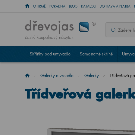
O FIRMĚ
PORADNA
BLOG
KATALOG
DOPRAVA A PLATBA
český koupelnový nábytek
Skříňky pod umyvadlo
Samostatné skříně
Umyvad
Galerky a zrcadla
Galerky
Třídveřová g
Třídveřová galer