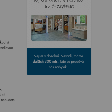
Po, St a Pá 8-12 a 13-17 hod
Út a Čt ZAVŘENO
kud si
rcadlovou
Nejste v dosahu? Nevadí, máme
dalších 300 míst
, kde se prodává
náš nábytek.
y,
d si
e nebudete