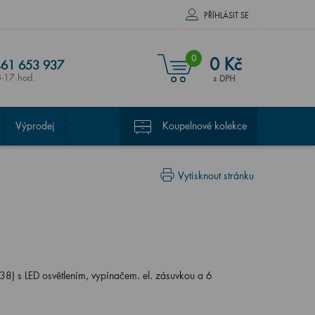
PŘÍHLÁSIT SE
0
0 Kč
61 653 937
8-17 hod.
s DPH
Výprodej
Koupelnové kolekce
Vytisknout stránku
) s LED osvětlením, vypínačem. el. zásuvkou a 6