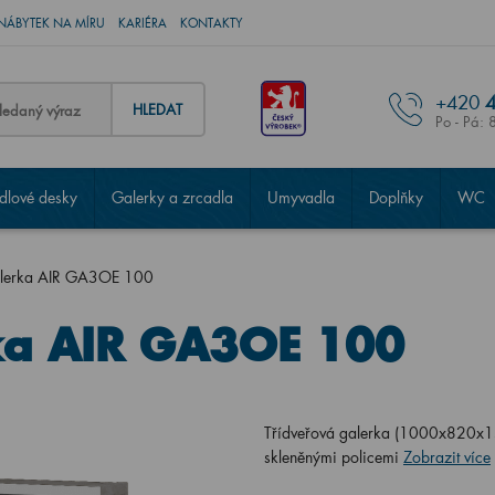
NÁBYTEK NA MÍRU
KARIÉRA
KONTAKTY
+420
4
HLEDAT
Po - Pá: 
lové desky
Galerky a zrcadla
Umyvadla
Doplňky
WC
alerka AIR GA3OE 100
ka AIR GA3OE 100
Třídveřová galerka (1000x820x138
skleněnými policemi
Zobrazit více