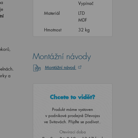
na
Vypínač
je
Materiál
LTD
ní
MDF
Hmotnost
32 kg
ekorů,
Montážní návody
Montážní návod
pelnách.
erky a
Chcete to vidět?
Produkt máme vystaven
v podnikové prodejně Dřevojas
ve Svitavách. Přijďte se podívat..
Otevírací doba