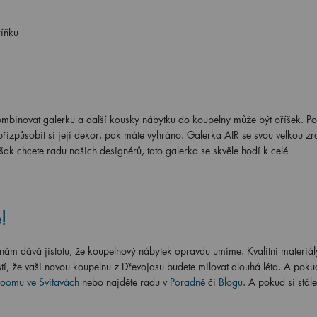
říňku
binovat galerku a další kousky nábytku do koupelny může být oříšek. Po
izpůsobit si její dekor, pak máte vyhráno. Galerka AIR se svou velkou z
ak chcete radu našich designérů, tato galerka se skvěle hodí k celé
!
ám dává jistotu, že koupelnový nábytek opravdu umíme. Kvalitní materiál
stí, že vaši novou koupelnu z Dřevojasu budete milovat dlouhá léta. A poku
oomu ve Svitavách
nebo najděte radu v
Poradně
či
Blogu
. A pokud si stál