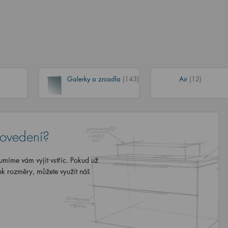
Galerky a zrcadla
(143)
Air
(12)
rovedení?
míme vám vyjít vstříc. Pokud už
ek rozměry, můžete využít náš