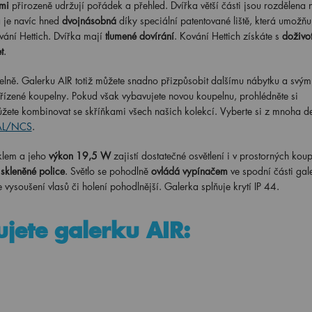
mi
přirozeně udržují pořádek a přehled. Dvířka větší části jsou rozdělena 
a je navíc hned
dvojnásobná
díky speciální patentované liště, která umožňu
vání Hettich. Dvířka mají
tlumené dovírání
. Kování Hettich získáte s
doživot
t
.
elně. Galerku AIR totiž můžete snadno přizpůsobit dalšímu nábytku a svým
řízené koupelny. Pokud však vybavujete novou koupelnu, prohlédněte si
žete kombinovat se skříňkami všech našich kolekcí. Vyberte si z mnoha d
RAL/NCS
.
klem a jeho
výkon 19,5 W
zajistí dostatečné osvětlení i v prostorných kou
 skleněné police
. Světlo se pohodlně
ovládá vypínačem
ve spodní části gal
e vysoušení vlasů či holení pohodlnější. Galerka splňuje krytí IP 44.
ujete galerku AIR: