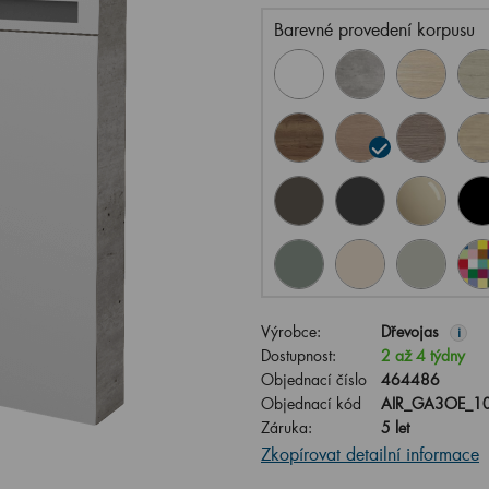
Barevné provedení korpusu
Výrobce:
Dřevojas
i
Dostupnost:
2 až 4 týdny
Objednací číslo
464486
Objednací kód
AIR_GA3OE_10
Záruka:
5 let
Zkopírovat detailní informace