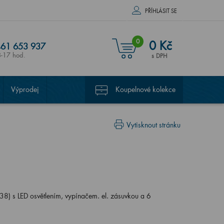
PŘÍHLÁSIT SE
0
0 Kč
61 653 937
8-17 hod.
s DPH
Výprodej
Koupelnové kolekce
Vytisknout stránku
) s LED osvětlením, vypínačem. el. zásuvkou a 6