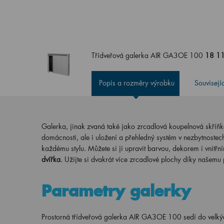
Třídveřová galerka AIR GA3OE 100
18 11
Popis a rozměry výrobku
Souvisejí
Galerka, jinak zvaná také jako zrcadlová koupelnová skříň
domácnosti, ale i uložení a přehledný systém v nezbytnostec
každému stylu. Můžete si ji upravit barvou, dekorem i vnit
dvířka
. Užijte si dvakrát více zrcadlové plochy díky našemu
Parametry galerky
Prostorná třídveřová galerka AIR GA3OE 100 sedí do velký