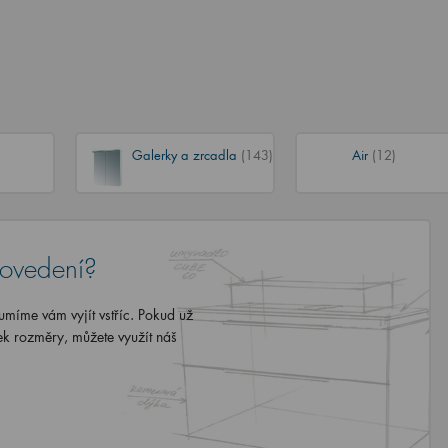
Galerky a zrcadla
(143)
Air
(12)
rovedení?
míme vám vyjít vstříc. Pokud už
ek rozměry, můžete využít náš