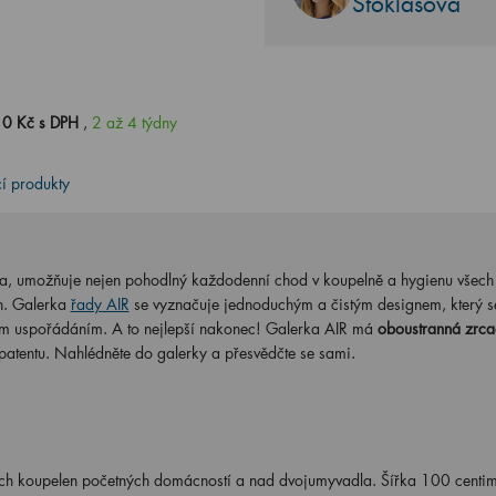
Stoklasová
0 Kč s DPH
,
2 až 4 týdny
cí produkty
ka, umožňuje nejen pohodlný každodenní chod v koupelně a hygienu všech
h. Galerka
řady AIR
se vyznačuje jednoduchým a čistým designem, který s
řním uspořádáním. A to nejlepší nakonec! Galerka AIR má
oboustranná zrca
 patentu. Nahlédněte do galerky a přesvědčte se sami.
ch koupelen početných domácností a nad dvojumyvadla. Šířka 100 centim