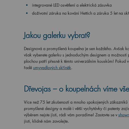
integrované LED osvětlení a elektrická zásuvka
doživotní záruka na kování Hettich a záruka 5 let na sk
Jakou galerku vybrat?
Designová a promyšlená koupelna je sen každého. Avšak kom
však vyberete galerku s jednoduchým designem a možností př
plochou patří přesně k těmto univerzálním kouskům! Pokud vš
řadě
umyvadlových skříněk
.
Dřevojas – o koupelnách víme vše
Více než 75 let zkušeností a mnoho spokojených zákazníků n
promyšlené designy a malé i větší vychytávky či patenty zaji
výběrem nejste jisti, rádi vám poradíme! Zastavte se v
showr
jisti, klidně nám zavolejte.