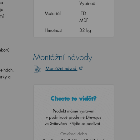
na
Vypínač
je
Materiál
LTD
ní
MDF
Hmotnost
32 kg
ekorů,
Montážní návody
Montážní návod
pelnách.
erky a
Chcete to vidět?
Produkt máme vystaven
v podnikové prodejně Dřevojas
ve Svitavách. Přijďte se podívat..
Otevírací doba