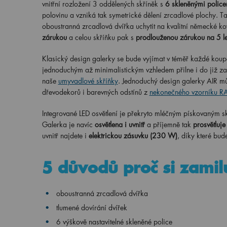
vnitřní rozložení 3 oddělených skříněk s
6 skleněnými police
polovinu a vzniká tak symetrické dělení zrcadlové plochy. T
oboustranná zrcadlová dvířka uchytit na kvalitní německé ko
zárukou
a celou skříňku pak s
prodlouženou zárukou na 5 le
Klasický design galerky se bude vyjímat v téměř každé koup
jednoduchým až minimalistickým vzhledem přilne i do již za
naše
umyvadlové skříňky
. Jednoduchý design galerky AIR mů
dřevodekorů i barevných odstínů z
nekonečného vzorníku 
Integrované LED osvětlení je překryto mléčným pískovaným s
Galerka je navíc
osvětlena i uvnitř
a příjemně tak
prosvětluje
uvnitř najdete i
elektrickou zásuvku (230 W)
, díky které bud
5 důvodů proč si zamil
oboustranná zrcadlová dvířka
tlumené dovírání dvířek
6 výškově nastavitelné skleněné police