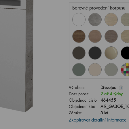
Barevné provedení korpusu
Výrobce:
Dřevojas
i
Dostupnost:
2 až 4 týdny
Objednací číslo
464455
Objednací kód
AIR_GA3OE_10
Záruka:
5 let
Zkopírovat detailní informace