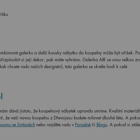
říňku
binovat galerku a další kousky nábytku do koupelny může být oříšek. Po
izpůsobit si její dekor, pak máte vyhráno. Galerka AIR se svou velkou z
ak chcete radu našich designérů, tato galerka se skvěle hodí k celé
!
ám dává jistotu, že koupelnový nábytek opravdu umíme. Kvalitní materiál
stí, že vaši novou koupelnu z Dřevojasu budete milovat dlouhá léta. A poku
oomu ve Svitavách
nebo najděte radu v
Poradně
či
Blogu
. A pokud si stál