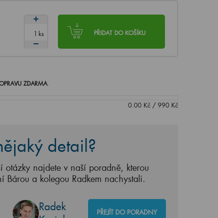
ks
PŘIDAT DO KOŠÍKU
OPRAVU ZDARMA
.
0.00
Kč
/
990
Kč
ějaký detail?
í otázky najdete v naší poradně, kterou
ní Bárou a kolegou Radkem nachystali.
Radek
PŘEJÍT DO PORADNY