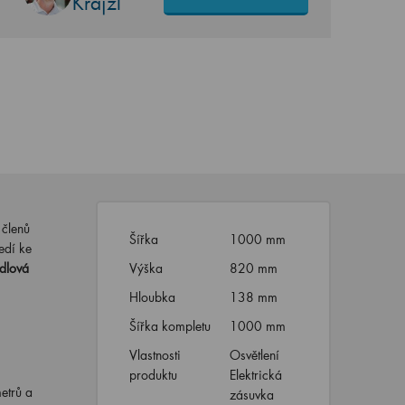
Krajzl
 členů
Šířka
1000 mm
edí ke
dlová
Výška
820 mm
Hloubka
138 mm
Šířka kompletu
1000 mm
Vlastnosti
Osvětlení
produktu
Elektrická
etrů a
zásuvka