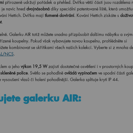
mi
přirozeně udržují pořádek a přehled. Dvířka větší části jsou rozdělena 
a je navíc hned
dvojnásobná
díky speciální patentované liště, která umožňu
vání Hettich. Dvířka mají
tlumené dovírání
. Kování Hettich získáte s
doživot
t
.
elně. Galerku AIR totiž můžete snadno přizpůsobit dalšímu nábytku a svým
řízené koupelny. Pokud však vybavujete novou koupelnu, prohlédněte si
žete kombinovat se skříňkami všech našich kolekcí. Vyberte si z mnoha d
RAL/NCS
.
klem a jeho
výkon 19,5 W
zajistí dostatečné osvětlení i v prostorných kou
 skleněné police
. Světlo se pohodlně
ovládá vypínačem
ve spodní části gal
e vysoušení vlasů či holení pohodlnější. Galerka splňuje krytí IP 44.
ujete galerku AIR: