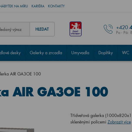
NÁBYTEK NA MÍRU
KARIÉRA
KONTAKTY
+420
4
HLEDAT
Po - Pá: 
lové desky
Galerky a zrcadla
Umyvadla
Doplňky
WC
alerka AIR GA3OE 100
ka AIR GA3OE 100
Třídveřová galerka (1000x820x138
skleněnými policemi
Zobrazit více