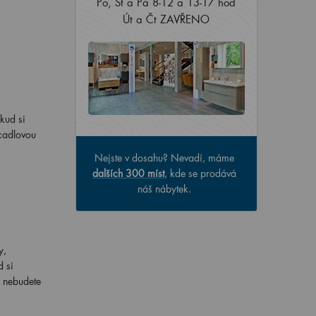
Po, St a Pá 8-12 a 13-17 hod
Út a Čt ZAVŘENO
kud si
rcadlovou
Nejste v dosahu? Nevadí, máme
dalších 300 míst
, kde se prodává
náš nábytek.
y,
d si
e nebudete