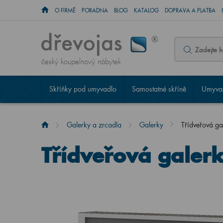
O FIRMĚ
PORADNA
BLOG
KATALOG
DOPRAVA A PLATBA
český koupelnový nábytek
Skříňky pod umyvadlo
Samostatné skříně
Umyvad
Galerky a zrcadla
Galerky
Třídveřová g
Třídveřová galer