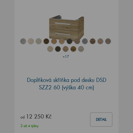
+17
Doplňková skříňka pod desku DSD
SZZ2 60 (výška 40 cm)
12 250 Kč
od
DETAIL
2 až 4 týdny