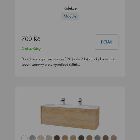
Kolekce
Module
700 Kč
DETAIL
2 až 4 týdny
Doplňkový organizér značky 120 (sada 2 ks) značky Hettich do
spodní zásuvky pro umyvadlové skříňky…