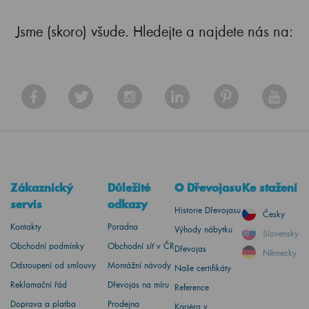
Jsme (skoro) všude. Hledejte a najdete nás na:
Zákaznický
Důležité
O Dřevojasu
Ke stažení
servis
odkazy
Historie Dřevojasu
Česky
Kontakty
Poradna
Výhody nábytku
Slovensky
Obchodní podmínky
Obchodní síť v ČR
Dřevojas
Německy
Odstoupení od smlouvy
Montážní návody
Naše certifikáty
Reklamační řád
Dřevojas na míru
Reference
Doprava a platba
Prodejna
Kariéra v