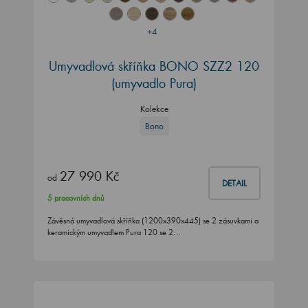
+4
Umyvadlová skříňka BONO SZZ2 120
(umyvadlo Pura)
Kolekce
Bono
27 990 Kč
od
DETAIL
5 pracovních dnů
Závěsná umyvadlová skříňka (1200x390x445) se 2 zásuvkami a
keramickým umyvadlem Pura 120 se 2…