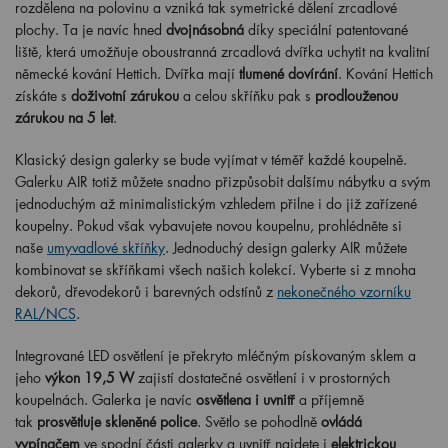
rozdělena na polovinu a vzniká tak symetrické dělení zrcadlové
plochy. Ta je navíc hned
dvojnásobná
díky speciální patentované
liště, která umožňuje oboustranná zrcadlová dvířka uchytit na kvalitní
německé kování Hettich. Dvířka mají
tlumené dovírání
. Kování Hettich
získáte s
doživotní zárukou
a celou skříňku pak s
prodlouženou
zárukou na 5 let
.
Klasický design galerky se bude vyjímat v téměř každé koupelně.
Galerku AIR totiž můžete snadno přizpůsobit dalšímu nábytku a svým
jednoduchým až minimalistickým vzhledem přilne i do již zařízené
koupelny. Pokud však vybavujete novou koupelnu, prohlédněte si
naše
umyvadlové skříňky
. Jednoduchý design galerky AIR můžete
kombinovat se skříňkami všech našich kolekcí. Vyberte si z mnoha
dekorů, dřevodekorů i barevných odstínů z
nekonečného vzorníku
RAL/NCS
.
Integrované LED osvětlení je překryto mléčným pískovaným sklem a
jeho
výkon 19,5 W
zajistí dostatečné osvětlení i v prostorných
koupelnách. Galerka je navíc
osvětlena i uvnitř
a příjemně
tak
prosvětluje skleněné police
. Světlo se pohodlně
ovládá
vypínačem
ve spodní části galerky a uvnitř najdete i
elektrickou