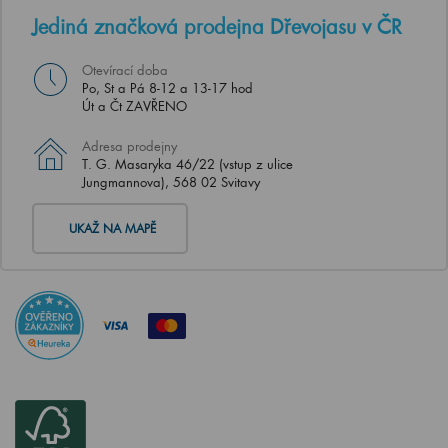
Jediná značková prodejna Dřevojasu v ČR
Otevírací doba
Po, St a Pá 8-12 a 13-17 hod
Út a Čt ZAVŘENO
Adresa prodejny
T. G. Masaryka 46/22 (vstup z ulice
Jungmannova), 568 02 Svitavy
UKAŽ NA MAPĚ