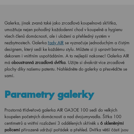
Galerka, jinak zvaná také jako zrcadlová koupelnová skříňka,
umožňuje nejen pohodlný každodenní chod v koupelně a hygienu
všech členů domácnosti, ale i uložení a přehledný systém v
nezbytnostech. Galerka
řady AIR
se vyznačuje jednoduchým a čistým
designem, který sedí ke každému stylu. Můžete si ji upravit barvou,
dekorem i vnitřním uspořádáním. A to nejlepší nakonec! Galerka AIR
má
oboustranná zrcadlová dvířka
. Užijte si dvakrát více zrcadlové
plochy díky našemu patentu. Nahlédněte do galerky a přesvědčte se
sami.
Parametry galerky
Prostorná třídveřová galerka AIR GA3OE 100 sedí do velkých
koupelen početných domácností a nad dvojumyvadla. Šířka 100
centimetrů a vnitřní rozložení 3 oddělených skříněk s
6 skleněnými
policemi
přirozeně udržují pořádek a přehled. Dvířka větší části jsou