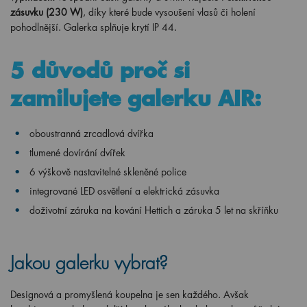
zásuvku (230 W)
, díky které bude vysoušení vlasů či holení
pohodlnější. Galerka splňuje krytí IP 44.
5 důvodů proč si
zamilujete galerku AIR:
oboustranná zrcadlová dvířka
tlumené dovírání dvířek
6 výškově nastavitelné skleněné police
integrované LED osvětlení a elektrická zásuvka
doživotní záruka na kování Hettich a záruka 5 let na skříňku
Jakou galerku vybrat?
Designová a promyšlená koupelna je sen každého. Avšak