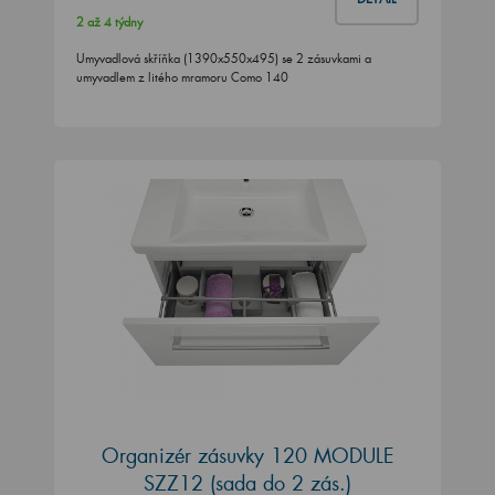
2 až 4 týdny
Umyvadlová skříňka (1390x550x495) se 2 zásuvkami a
umyvadlem z litého mramoru Como 140
Organizér zásuvky 120 MODULE
SZZ12 (sada do 2 zás.)