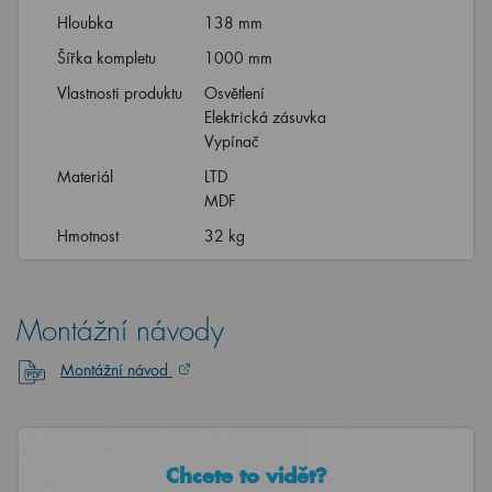
Hloubka
138 mm
Šířka kompletu
1000 mm
Vlastnosti produktu
Osvětlení
Elektrická zásuvka
Vypínač
Materiál
LTD
MDF
Hmotnost
32 kg
Montážní návody
Montážní návod
Chcete to vidět?