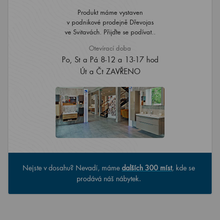
Produkt máme vystaven
v podnikové prodejně Dřevojas
ve Svitavách. Přijďte se podívat..
Otevírací doba
Po, St a Pá 8-12 a 13-17 hod
Út a Čt ZAVŘENO
Nejste v dosahu? Nevadí, máme
dalších 300 míst
, kde se
prodává náš nábytek.