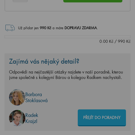
Už přidat jen
990
Kč
a máte
DOPRAVU ZDARMA
.
0.00
Kč
/
990
Kč
Zajímá vás nějaký detail?
Odpovědi na nejčastější otázky najdete v naší poradně, kterou
jsme společně s kolegyní Bárou a kolegou Radkem nachystali.
Barbora
Stoklasová
Radek
PŘEJÍT DO PORADNY
Krajzl