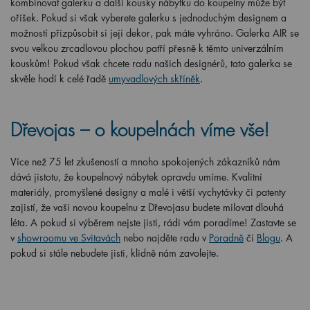
kombinovat galerku a další kousky nábytku do koupelny může být
oříšek. Pokud si však vyberete galerku s jednoduchým designem a
možností přizpůsobit si její dekor, pak máte vyhráno. Galerka AIR se
svou velkou zrcadlovou plochou patří přesně k těmto univerzálním
kouskům! Pokud však chcete radu našich designérů, tato galerka se
skvěle hodí k celé řadě
umyvadlových skříněk
.
Dřevojas – o koupelnách víme vše!
Více než 75 let zkušeností a mnoho spokojených zákazníků nám
dává jistotu, že koupelnový nábytek opravdu umíme. Kvalitní
materiály, promyšlené designy a malé i větší vychytávky či patenty
zajistí, že vaši novou koupelnu z Dřevojasu budete milovat dlouhá
léta. A pokud si výběrem nejste jisti, rádi vám poradíme! Zastavte se
v
showroomu ve Svitavách
nebo najděte radu v
Poradně
či
Blogu
. A
pokud si stále nebudete jisti, klidně nám zavolejte.