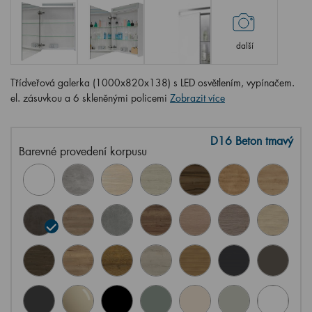
další
Třídveřová galerka (1000x820x138) s LED osvětlením, vypínačem.
el. zásuvkou a 6 skleněnými policemi
Zobrazit více
D16 Beton tmavý
Barevné provedení korpusu