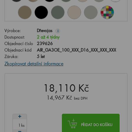
Výrobce:
Dřevojas
i
Dostupnost:
2 až 4 týdny
Objednací číslo
239626
Objednací kód
AIR_GA3OE_100_XXX_D16_XXX_XXX_XXX
Záruka:
5 let
Zkopírovat detailní informace
18,110 Kč
14,967 Kč
bez DPH
ks
PŘIDAT DO KOŠÍKU