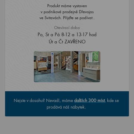
Produkt máme vystaven
v podnikové prodejně Dřevojas
ve Svitavách. Přijďte se podívat..
Otevírací doba
Po, St a Pá 8-12 a 13-17 hod
Út a Čt ZAVŘENO
Nejste v dosahu? Nevadí, máme
dalších 300 míst
, kde se
prodává náš nábytek.