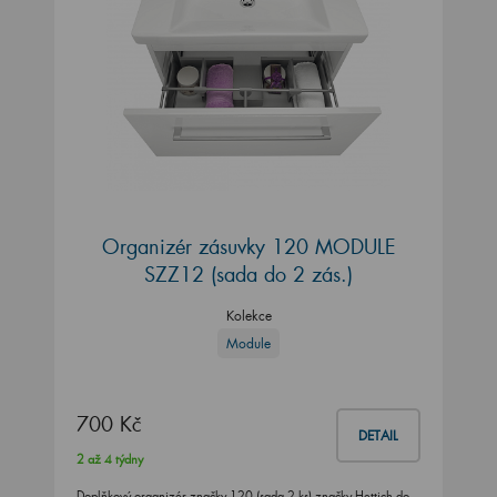
Organizér zásuvky 120 MODULE
SZZ12 (sada do 2 zás.)
Kolekce
Module
700 Kč
DETAIL
2 až 4 týdny
Doplňkový organizér značky 120 (sada 2 ks) značky Hettich do