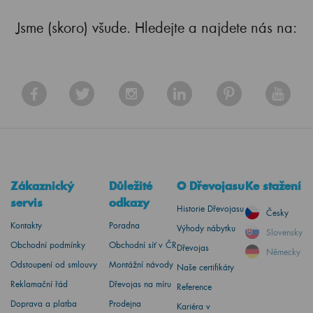
Jsme (skoro) všude. Hledejte a najdete nás na:
Zákaznický
Důležité
O Dřevojasu
Ke stažení
servis
odkazy
Historie Dřevojasu
Česky
Kontakty
Poradna
Výhody nábytku
Slovensky
Obchodní podmínky
Obchodní síť v ČR
Dřevojas
Německy
Odstoupení od smlouvy
Montážní návody
Naše certifikáty
Reklamační řád
Dřevojas na míru
Reference
Doprava a platba
Prodejna
Kariéra v