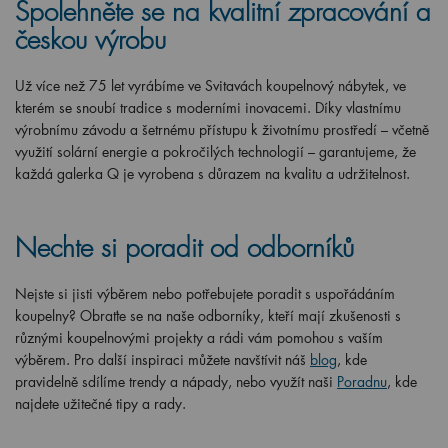
Spolehněte se na kvalitní zpracování a
českou výrobu
Už více než 75 let vyrábíme ve Svitavách koupelnový nábytek, ve
kterém se snoubí tradice s moderními inovacemi. Díky vlastnímu
výrobnímu závodu a šetrnému přístupu k životnímu prostředí – včetně
využití solární energie a pokročilých technologií – garantujeme, že
každá galerka Q je vyrobena s důrazem na kvalitu a udržitelnost.
Nechte si poradit od odborníků
Nejste si jisti výběrem nebo potřebujete poradit s uspořádáním
koupelny? Obraťte se na naše odborníky, kteří mají zkušenosti s
různými koupelnovými projekty a rádi vám pomohou s vaším
výběrem. Pro další inspiraci můžete navštívit náš
blog
, kde
pravidelně sdílíme trendy a nápady, nebo využít naši
Poradnu
, kde
najdete užitečné tipy a rady.