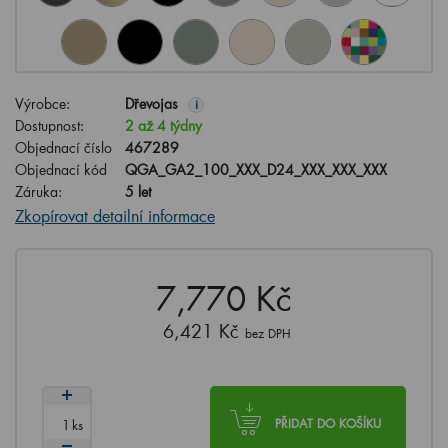
Výrobce:
Dřevojas
i
Dostupnost:
2 až 4 týdny
Objednací číslo
467289
Objednací kód
QGA_GA2_100_XXX_D24_XXX_XXX_XXX
Záruka:
5 let
Zkopírovat detailní informace
7,770 Kč
6,421 Kč
bez DPH
ks
PŘIDAT DO KOŠÍKU