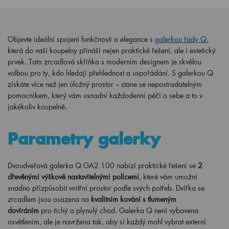
Objevte ideální spojení funkčnosti a elegance s
galerkou řady Q
,
která do vaší koupelny přináší nejen praktické řešení, ale i estetický
prvek. Tato zrcadlová skříňka s moderním designem je skvělou
volbou pro ty, kdo hledají přehlednost a uspořádání. S galerkou Q
získáte více než jen úložný prostor – stane se nepostradatelným
pomocníkem, který vám usnadní každodenní péči o sebe a to v
jakékoliv koupelně.
Parametry galerky
Dvoudveřová galerka Q GA2 100 nabízí praktické řešení se
2
dřevěnými výškově nastavitelnými policemi
, které vám umožní
snadno přizpůsobit vnitřní prostor podle svých potřeb. Dvířka se
zrcadlem jsou osazena na
kvalitním kování s tlumeným
dovíráním
pro tichý a plynulý chod. Galerka Q není vybavena
osvětlením, ale je navržena tak, aby si každý mohl vybrat externí