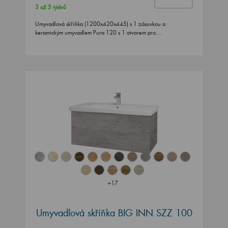
3 až 5 týdnů
Umyvadlová skříňka (1200x420x445) s 1 zásuvkou a
keramickým umyvadlem Pura 120 s 1 otvorem pro…
+17
Umyvadlová skříňka BIG INN SZZ 100