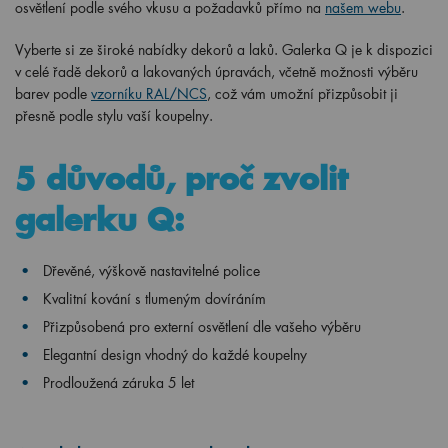
osvětlení podle svého vkusu a požadavků přímo na
našem webu
.
Vyberte si ze široké nabídky dekorů a laků. Galerka Q je k dispozici
v celé řadě dekorů a lakovaných úpravách, včetně možnosti výběru
barev podle
vzorníku RAL/NCS
, což vám umožní přizpůsobit ji
přesně podle stylu vaší koupelny.
5 důvodů, proč zvolit
galerku Q:
Dřevěné, výškově nastavitelné police
Kvalitní kování s tlumeným dovíráním
Přizpůsobená pro externí osvětlení dle vašeho výběru
Elegantní design vhodný do každé koupelny
Prodloužená záruka 5 let