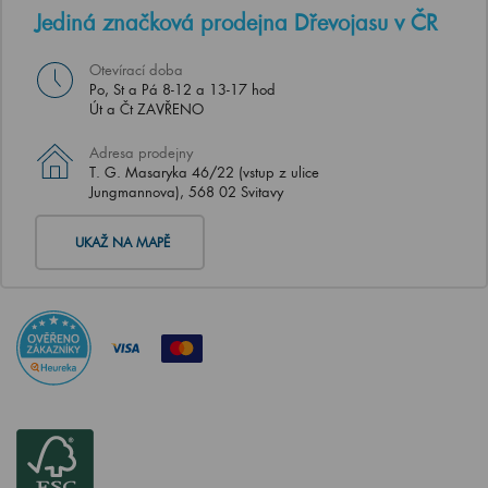
Jediná značková prodejna Dřevojasu v ČR
Otevírací doba
Po, St a Pá 8-12 a 13-17 hod
Út a Čt ZAVŘENO
Adresa prodejny
T. G. Masaryka 46/22 (vstup z ulice
Jungmannova), 568 02 Svitavy
UKAŽ NA MAPĚ