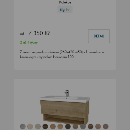
Kolekce
Big Inn
17 350 Kč
od
DETAIL
2 až 4 týdny
Závěsná umyvadlová skříňka (960x420x450) s 1 zásuvkou a
keramickým umyvadlem Harmonia 100