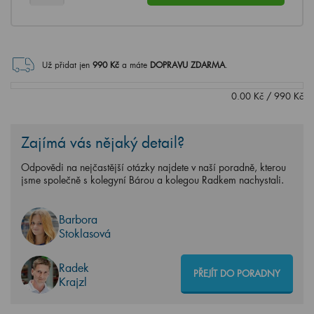
Už přidat jen
990
Kč
a máte
DOPRAVU ZDARMA
.
0.00
Kč
/
990
Kč
Zajímá vás nějaký detail?
Odpovědi na nejčastější otázky najdete v naší poradně, kterou
jsme společně s kolegyní Bárou a kolegou Radkem nachystali.
Barbora
Stoklasová
Radek
PŘEJÍT DO PORADNY
Krajzl