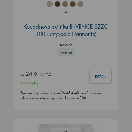
+4
Koupelnová skříňka INVENCE SZZO
100 (umyvadlo Harmonia)
Kolekce
Invence
24 610 Kč
od
DETAIL
2 až 4 týdny
Závěsná umyvadlová skříňka 96x45,4x48 cm s 1 zásuvkou,
nikou a keramickým umyvadlem Harmonia 100