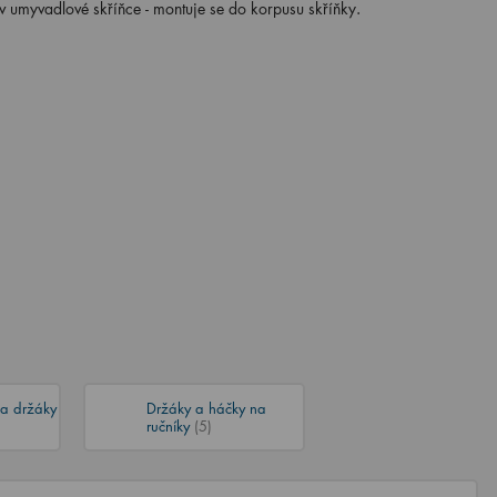
iv umyvadlové skříňce - montuje se do korpusu skříňky.
 a držáky
Držáky a háčky na
ručníky
(5)