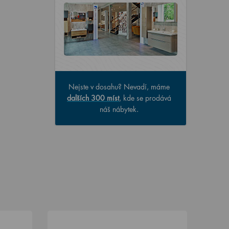
Nejste v dosahu? Nevadí, máme
dalších 300 míst
, kde se prodává
náš nábytek.