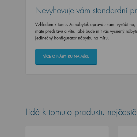
Nevyhovuje vám standardní p
Vzhledem k tomu, že nábytek opravdu sami vyrábíme, u
máte představu a víte, jaké bude mít váš vysněný nábyt
jedinečný konfigurátor nábytku na míru.
VÍCE O NÁBYTKU NA MÍRU
Lidé k tomuto produktu nejčastěj