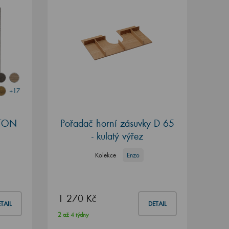
+17
STON
Pořadač horní zásuvky D 65
- kulatý výřez
Kolekce
Enzo
1 270 Kč
TAIL
DETAIL
2 až 4 týdny