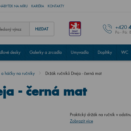
NÁBYTEK NA MÍRU
KARIÉRA
KONTAKTY
+420
4
HLEDAT
Po - Pá: 
lové desky
Galerky a zrcadla
Umyvadla
Doplňky
WC
 a háčky na ručníky
Držák ručníků Dreja - černá mat
ja - černá mat
Praktický držák na ručník v odstí
Zobrazit více