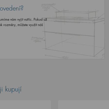
rovedení?
míme vám vyjít vstříc. Pokud už
ek rozměry, můžete využít náš
i kupují