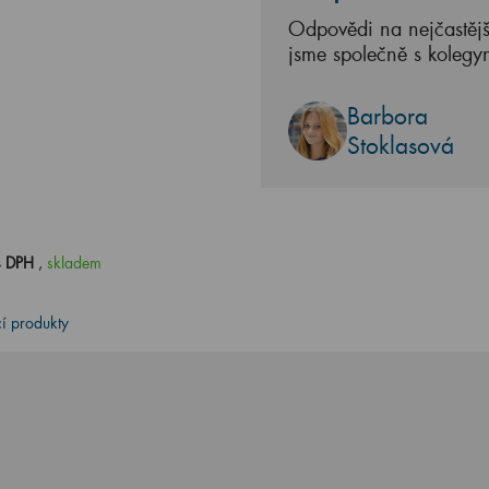
Odpovědi na nejčastějš
jsme společně s kolegy
Barbora
Stoklasová
s DPH
,
skladem
cí produkty