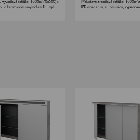
umyvadlová skříňka (1000x370x500) s
Třídveřová zrcadlová skříňka (1000x7
ou a keramickým umyvadlem Triumph
LED osvětlením, el. zásuvkou, vypínač