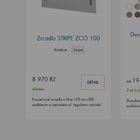
Dvo
Zrcadlo STRIPE ZCO 100
Kolekce
Stripe
8 970 Kč
19
od
DETAIL
skladem
2 až 4 t
Koupelnové zrcadlo o šířce 100 cm s LED
Dvoudve
osvětlením a vypínačem vč. regulátoru stmívání
osvětlen