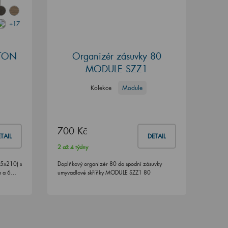
+17
STON
Organizér zásuvky 80
MODULE SZZ1
Kolekce
Module
700 Kč
TAIL
DETAIL
2 až 4 týdny
65x210) s
Doplňkový organizér 80 do spodní zásuvky
em a 6…
umyvadlové skříňky MODULE SZZ1 80