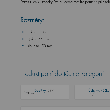
Držák ručníku značky Dreja - černá mat lze použít k jakékol
Rozměry:
šířka - 338 mm
výška - 44 mm
hloubka - 53 mm
Produkt patří do těchto kategorií
Doplňky
(297)
Úchytky, háčky
(45)