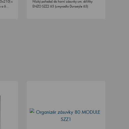
65x210) s
Nízký pořadač do horní zásuvky um. skříňky
em a 6…
ENZO SZZ2 65 (umyvadlo Durastyle 65)