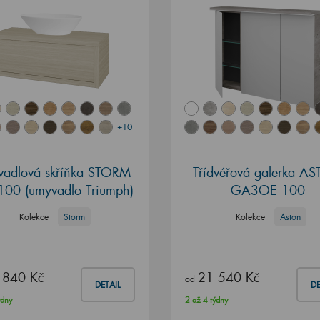
+10
adlová skříňka STORM
Třídvéřová galerka A
100 (umyvadlo Triumph)
GA3OE 100
Kolekce
Storm
Kolekce
Aston
 840 Kč
21 540 Kč
od
DETAIL
DE
ýdny
2 až 4 týdny