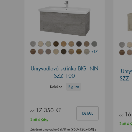
+17
Umyvadlová skříňka BIG INN
Umyv
SZZ 100
SZZ 
Kolekce
Big Inn
17 350 Kč
od
16
DETAIL
od
2 až 4 týdny
2 až 4 t
Závěsná umyvadlová skříňka (960x420x450) s