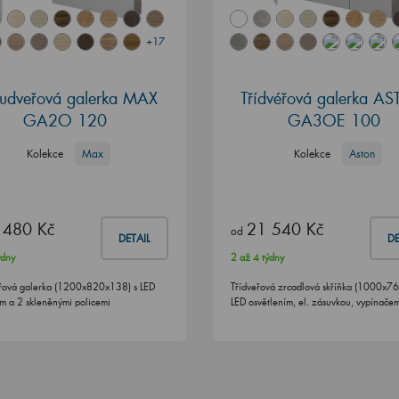
+17
udveřová galerka MAX
Třídvéřová galerka A
GA2O 120
GA3OE 100
Kolekce
Max
Kolekce
Aston
 480 Kč
21 540 Kč
od
DETAIL
DE
ýdny
2 až 4 týdny
řová galerka (1200x820x138) s LED
Třídveřová zrcadlová skříňka (1000x7
ím a 2 skleněnými policemi
LED osvětlením, el. zásuvkou, vypínač