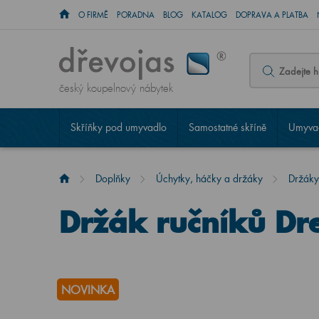
O FIRMĚ
PORADNA
BLOG
KATALOG
DOPRAVA A PLATBA
český koupelnový nábytek
Skříňky pod umyvadlo
Samostatné skříně
Umyvad
Doplňky
Úchytky, háčky a držáky
Držáky
Držák ručníků Dre
NOVINKA