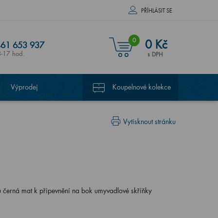
PŘÍHLÁSIT SE
0
0 Kč
61 653 937
8-17 hod.
s DPH
Výprodej
Koupelnové kolekce
Vytisknout stránku
nu černá mat k připevnění na bok umyvadlové skříňky