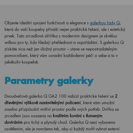
Objevte ideální spojení funkčnosti a elegance s
galerkou řady Q
,
která do vaší koupelny přináší nejen praktické řešení, ale i estetický
prvek. Tato zrcadlová skříňka s moderním designem je skvělou
volbou pro ty, kdo hledají přehlednost a uspořádání. S galerkou Q
získáte více než jen úložný prostor – stane se nepostradatelným
pomocníkem, který vám usnadní každodenní péči o sebe a to v
jakékoliv koupelně.
Parametry galerky
Dvoudveřová galerka Q GA2 100 nabízí praktické řešení se
2
dřevěnými výškově nastavitelnými policemi
, které vám umožní
snadno přizpůsobit vnitřní prostor podle svých potřeb. Dvířka se
zrcadlem jsou osazena na
kvalitním kování s tlumeným
dovíráním
pro tichý a plynulý chod. Galerka Q není vybavena
osvětlením, ale je navržena tak, aby si každý mohl vybrat externí