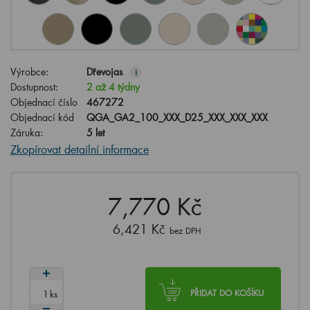
Výrobce:
Dřevojas
i
Dostupnost:
2 až 4 týdny
Objednací číslo
467272
Objednací kód
QGA_GA2_100_XXX_D25_XXX_XXX_XXX
Záruka:
5 let
Zkopírovat detailní informace
7,770 Kč
6,421 Kč
bez DPH
ks
PŘIDAT DO KOŠÍKU