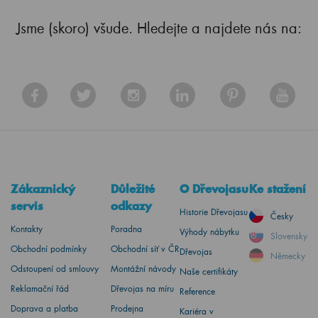
Jsme (skoro) všude. Hledejte a najdete nás na:
Zákaznický
Důležité
O Dřevojasu
Ke stažení
servis
odkazy
Historie Dřevojasu
Česky
Kontakty
Poradna
Výhody nábytku
Slovensky
Obchodní podmínky
Obchodní síť v ČR
Dřevojas
Německy
Odstoupení od smlouvy
Montážní návody
Naše certifikáty
Reklamační řád
Dřevojas na míru
Reference
Doprava a platba
Prodejna
Kariéra v