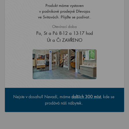
Produkt máme vystaven
v podnikové prodejně Dřevojas
ve Svitavách. Přijďte se podívat..
Otevírací doba
Po, St a Pá 8-12 a 13-17 hod
Út a Čt ZAVŘENO
Nejste v dosahu? Nevadí, máme
dalších 300 míst
, kde se
prodává náš nábytek.