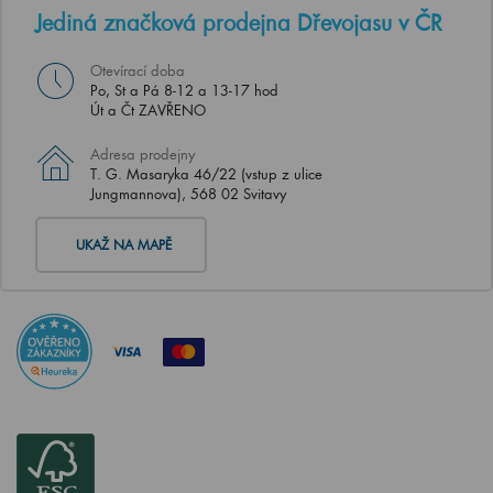
Jediná značková prodejna Dřevojasu v ČR
Otevírací doba
Po, St a Pá 8-12 a 13-17 hod
Út a Čt ZAVŘENO
Adresa prodejny
T. G. Masaryka 46/22 (vstup z ulice
Jungmannova), 568 02 Svitavy
UKAŽ NA MAPĚ