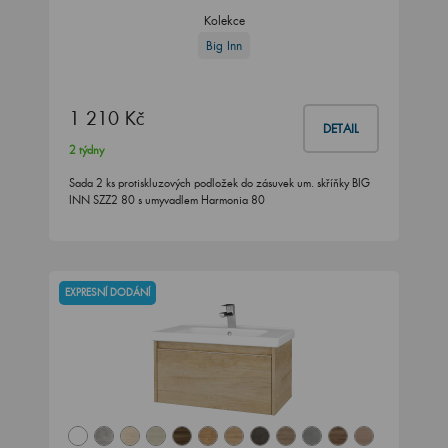
Kolekce
Big Inn
1 210 Kč
DETAIL
2 týdny
Sada 2 ks protiskluzových podložek do zásuvek um. skříňky BIG
INN SZZ2 80 s umyvadlem Harmonia 80
EXPRESNÍ DODÁNÍ