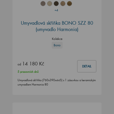
+4
Umyvadlová skříňka BONO SZZ 80
(umyvadlo Harmonia)
Kolekce
Bono
14 180 Kč
od
DETAIL
5 pracovních dnů
Umyvadlová skříňka (760x390x445) s 1 zásuvkou a keramickým
umyvadlem Harmonia 80