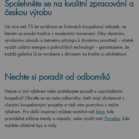
Spolehněte se na kvalitní zpracování a
českou výrobu
Už více než 75 let vyrábíme ve Svitavách koupelnový nábytek, ve
kterém se snoubí tradice s moderními inovacemi. Díky vlastnímu
výrobnímu závodu a šetrnému přístupu k životnímu prostředí – včetně
využití solární energie a pokročilých technologií – garantujeme, že
každá galerka Q je vyrobena s důrazem na kvalitu a udržitelnost.
Nechte si poradit od odborníků
Nejste si jisti výběrem nebo potřebujete poradit s uspořádáním
koupelny? Obraťte se na naše odborníky, kteří mají zkušenosti s
různými koupelnovými projekty a rádi vám pomohou s vaším
výběrem. Pro další inspiraci můžete navštívit náš
blog
, kde
pravidelně sdílíme trendy a nápady, nebo využít naši
Poradnu
, kde
najdete užitečné tipy a rady.