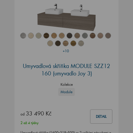
+10
Umyvadlová skříňka MODULE SZZ12
160
(umyvadlo Joy 3)
Kolekce
Module
33 490 Kč
od
DETAIL
2 až 4 týdny
Umyvadlová skříňka (1600x318x500) se 2 velkými zásuvkami a