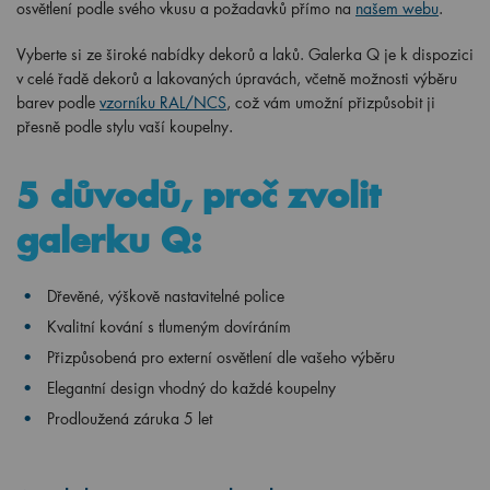
osvětlení podle svého vkusu a požadavků přímo na
našem webu
.
Vyberte si ze široké nabídky dekorů a laků. Galerka Q je k dispozici
v celé řadě dekorů a lakovaných úpravách, včetně možnosti výběru
barev podle
vzorníku RAL/NCS
, což vám umožní přizpůsobit ji
přesně podle stylu vaší koupelny.
5 důvodů, proč zvolit
galerku Q:
Dřevěné, výškově nastavitelné police
Kvalitní kování s tlumeným dovíráním
Přizpůsobená pro externí osvětlení dle vašeho výběru
Elegantní design vhodný do každé koupelny
Prodloužená záruka 5 let