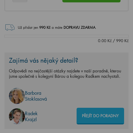
Už přidat jen
990
Kč
a máte
DOPRAVU ZDARMA
.
0.00
Kč
/
990
Kč
Zajímá vás nějaký detail?
Odpovědi na nejčastější otázky najdete v naší poradně, kterou
jsme společně s kolegyní Bárou a kolegou Radkem nachystali.
Barbora
Stoklasová
Radek
PŘEJÍT DO PORADNY
Krajzl