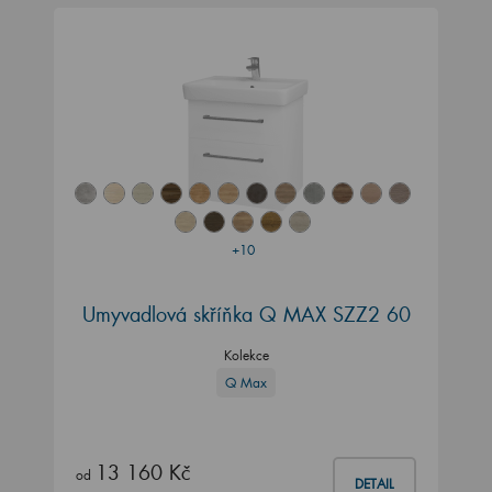
+10
Umyvadlová skříňka Q MAX SZZ2 60
Kolekce
Q Max
13 160 Kč
od
DETAIL