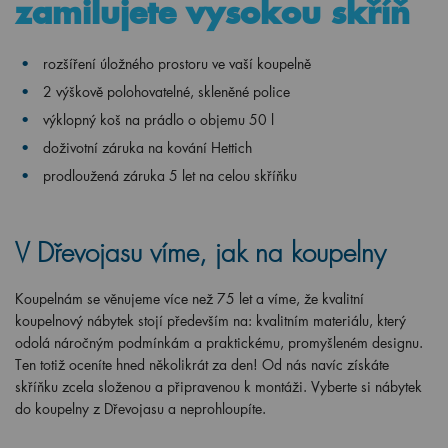
zamilujete vysokou skříň
rozšíření úložného prostoru ve vaší koupelně
2 výškově polohovatelné, skleněné police
výklopný koš na prádlo o objemu 50 l
doživotní záruka na kování Hettich
prodloužená záruka 5 let na celou skříňku
V Dřevojasu víme, jak na koupelny
Koupelnám se věnujeme více než 75 let a víme, že kvalitní
koupelnový nábytek stojí především na: kvalitním materiálu, který
odolá náročným podmínkám a praktickému, promyšleném designu.
Ten totiž oceníte hned několikrát za den! Od nás navíc získáte
skříňku zcela složenou a připravenou k montáži. Vyberte si nábytek
do koupelny z Dřevojasu a neprohloupíte.