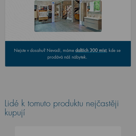
Nejste v dosahu? Nevadí, máme
dalších 300 míst
, kde se
prodává náš nábytek.
Lidé k tomuto produktu nejčastěji
kupují