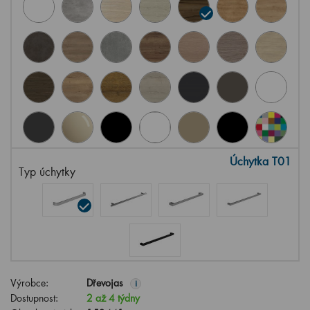
Úchytka T01
Typ úchytky
Výrobce:
Dřevojas
i
Dostupnost:
2 až 4 týdny