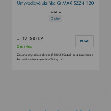
Umyvadlová skříňka Q MAX SZZ4 120
Kolekce
Q Max
32 300 Kč
od
DETAIL
2 až 4 týdny
Závěsná umyvadlová skříňka (1160x560x445) se 4 zásuvkami a
keramickým dvojumyvadlem Victory 120