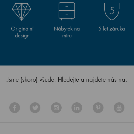
Originální
Nábytek na
5 let záruka
design
míru
Jsme (skoro) všude. Hledejte a najdete nás na: