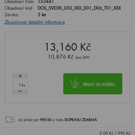
Objednací číslo
153441
Objednací kód
DOS_SVD3K_050_XXX_D01_D06_T01_XXX
Záruka:
5 let
Zkopírovat detailní informace
13,160 Kč
10,876 Kč
bez DPH
ks
PŘIDAT DO KOŠÍKU
Už přidat jen
990
Kč
a máte
DOPRAVU ZDARMA
.
0.00
Kč
/
990
Kč