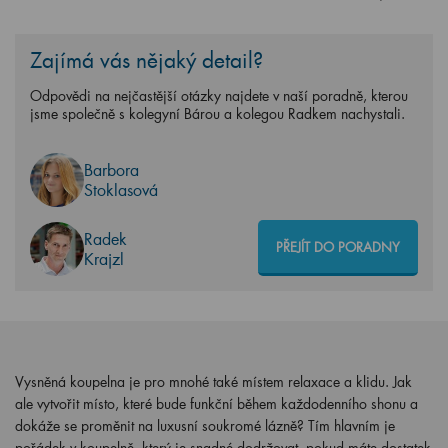
Zajímá vás nějaký detail?
Odpovědi na nejčastější otázky najdete v naší poradně, kterou
jsme společně s kolegyní Bárou a kolegou Radkem nachystali.
Barbora
Stoklasová
Radek
PŘEJÍT DO PORADNY
Krajzl
Vysněná koupelna je pro mnohé také místem relaxace a klidu. Jak
ale vytvořit místo, které bude funkční během každodenního shonu a
dokáže se proměnit na luxusní soukromé lázně? Tím hlavním je
pořádek v koupelně, který je snadné dodržovat, pokud máte dostatek