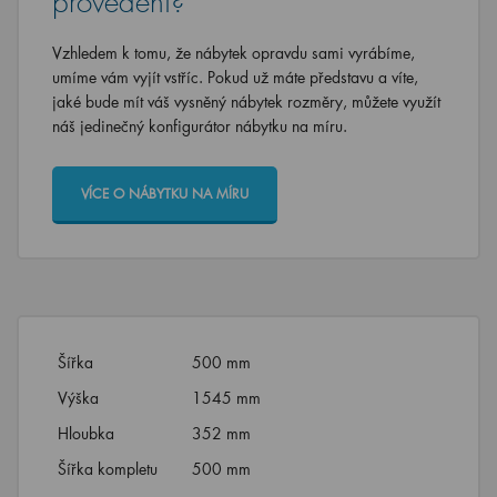
provedení?
Vzhledem k tomu, že nábytek opravdu sami vyrábíme,
umíme vám vyjít vstříc. Pokud už máte představu a víte,
jaké bude mít váš vysněný nábytek rozměry, můžete využít
náš jedinečný konfigurátor nábytku na míru.
VÍCE O NÁBYTKU NA MÍRU
Šířka
500 mm
Výška
1545 mm
Hloubka
352 mm
Šířka kompletu
500 mm