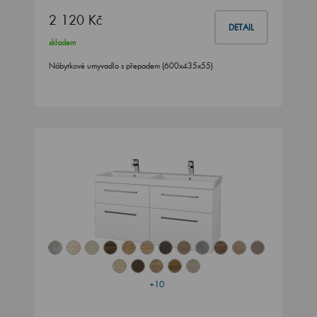
2 120 Kč
DETAIL
skladem
Nábytkové umyvadlo s přepadem (600x435x55)
+10