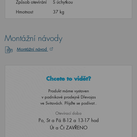
Způsob otevírání
S úchytkou
Hmotnost
37 kg
Montážní návody
Montážní návod
Chcete to vidět?
Produkt máme vystaven
v podnikové prodejně Dřevojas
ve Svitavách. Přijďte se podívat..
Otevírací doba
Po, St a Pá 8-12 a 13-17 hod
Út a Čt ZAVŘENO