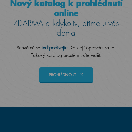
Nový katalog k prohlédnutí
online
ZDARMA a kdykoliv, přímo u vás
doma
Schválně se
teď podívejte
, že stojí opravdu za to.
Takový katalog prostě musíte vidět.
PROHLÉDNOUT