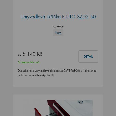
Umyvadlová skříňka PLUTO SZD2 50
Kolekce
Pluto
5 140 Kč
od
DETAIL
5 pracovních dnů
Dvoudveřová umyvadlová skříňka (469x739x300) s 1 dřevěnou
policí a umyvadlem Apolo 50