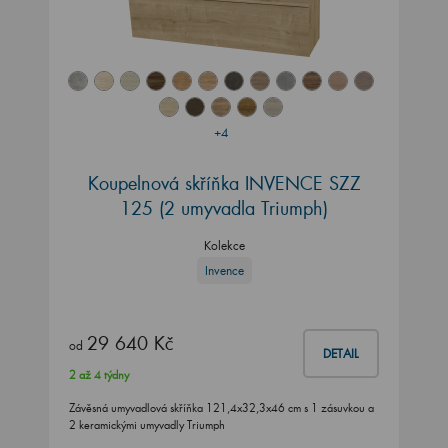
+4
Koupelnová skříňka INVENCE SZZ
125 (2 umyvadla Triumph)
Kolekce
Invence
29 640 Kč
od
DETAIL
2 až 4 týdny
Závěsná umyvadlová skříňka 121,4x32,3x46 cm s 1 zásuvkou a
2 keramickými umyvadly Triumph