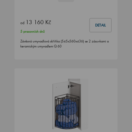
13 160 Kč
od
DETAIL
5 pracovních dnů
Závěsná umyvadlová skříňka (545x560x436) se 2 zásuvkami a
keramickým umyvadlem Q 60