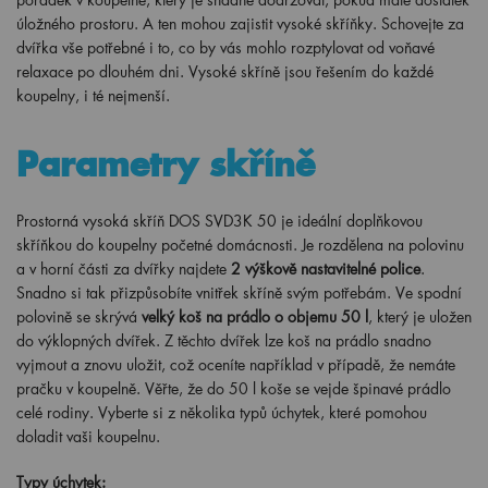
úložného prostoru. A ten mohou zajistit vysoké skříňky. Schovejte za
dvířka vše potřebné i to, co by vás mohlo rozptylovat od voňavé
relaxace po dlouhém dni. Vysoké skříně jsou řešením do každé
koupelny, i té nejmenší.
Parametry skříně
Prostorná vysoká skříň DOS SVD3K 50 je ideální doplňkovou
skříňkou do koupelny početné domácnosti. Je rozdělena na polovinu
a v horní části za dvířky najdete
2 výškově nastavitelné police
.
Snadno si tak přizpůsobíte vnitřek skříně svým potřebám. Ve spodní
polovině se skrývá
velký koš na prádlo o objemu 50 l
, který je uložen
do výklopných dvířek. Z těchto dvířek lze koš na prádlo snadno
vyjmout a znovu uložit, což oceníte například v případě, že nemáte
pračku v koupelně. Věřte, že do 50 l koše se vejde špinavé prádlo
celé rodiny. Vyberte si z několika typů úchytek, které pomohou
doladit vaši koupelnu.
Typy úchytek: