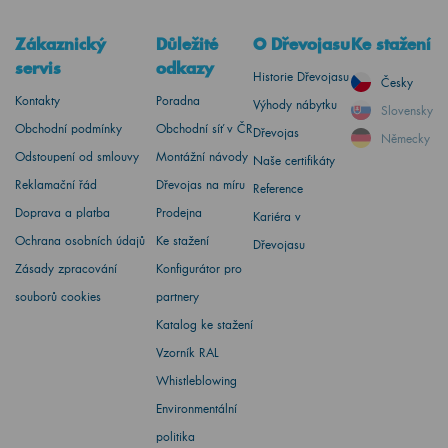
Zákaznický
Důležité
O Dřevojasu
Ke stažení
servis
odkazy
Historie Dřevojasu
Česky
Kontakty
Poradna
Výhody nábytku
Slovensky
Obchodní podmínky
Obchodní síť v ČR
Dřevojas
Německy
Odstoupení od smlouvy
Montážní návody
Naše certifikáty
Reklamační řád
Dřevojas na míru
Reference
Doprava a platba
Prodejna
Kariéra v
Ochrana osobních údajů
Ke stažení
Dřevojasu
Zásady zpracování
Konfigurátor pro
souborů cookies
partnery
Katalog ke stažení
Vzorník RAL
Whistleblowing
Environmentální
politika