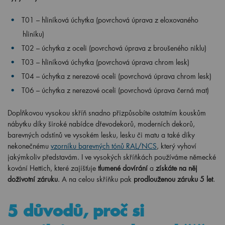
T01 – hliníková úchytka (povrchová úprava z eloxovaného
hliníku)
T02 – úchytka z oceli (povrchová úprava z broušeného niklu)
T03 – hliníková úchytka (povrchová úprava chrom lesk)
T04 – úchytka z nerezové oceli (povrchová úprava chrom lesk)
T06 – úchytka z nerezové oceli (povrchová úprava černá mat)
Doplňkovou vysokou skříň snadno přizpůsobíte ostatním kouskům
nábytku díky široké nabídce dřevodekorů, moderních dekorů,
barevných odstínů ve vysokém lesku, lesku či matu a také díky
nekonečnému
vzorníku barevných tónů RAL/NCS
, který vyhoví
jakýmkoliv představám. I ve vysokých skříňkách používáme německé
kování Hettich, které zajišťuje
tlumené dovírání
a
získáte na něj
doživotní záruku
. A na celou skříňku pak
prodlouženou záruku 5 let
.
5 důvodů, proč si