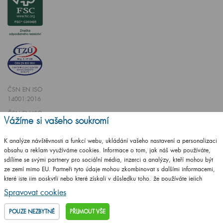
ČSN EN ISO
14001:2016
ČSN EN ISO
Vážíme si vašeho soukromí
9001:2016
K analýze návštěvnosti a funkcí webu, ukládání vašeho nastavení a personalizaci
obsahu a reklam využíváme cookies. Informace o tom, jak náš web používáte,
sdílíme se svými partnery pro sociální média, inzerci a analýzy, kteří mohou být
ze zemí mimo EU. Partneři tyto údaje mohou zkombinovat s dalšími informacemi,
které jste jim poskytli nebo které získali v důsledku toho, že používáte jejich
Vytvořilo studio
CZECHGROUP.cz
služby.
Podrobné informace
Spravovat cookies
© 2009 - 2025 Koupelnový nábytek Dřevojas v. d.,
Všechna práva vyhrazena
POUZE NEZBYTNÉ
PŘIJMOUT VŠE