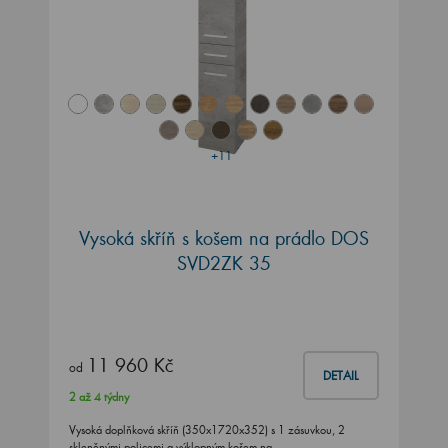
+11
Vysoká skříň s košem na prádlo DOS
SVD2ZK 35
11 960 Kč
od
DETAIL
2 až 4 týdny
Vysoká doplňková skříň (350x1720x352) s 1 zásuvkou, 2
skleněnými policemi a výklopným košem na…