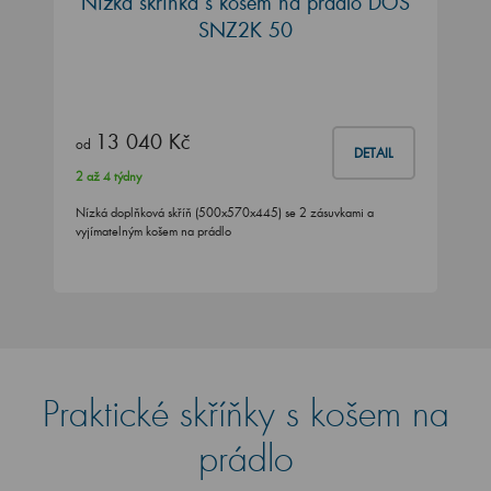
Nízká skříňka s košem na prádlo DOS
SNZ2K 50
13 040 Kč
od
DETAIL
2 až 4 týdny
Nízká doplňková skříň (500x570x445) se 2 zásuvkami a
vyjímatelným košem na prádlo
Praktické skříňky s košem na
prádlo