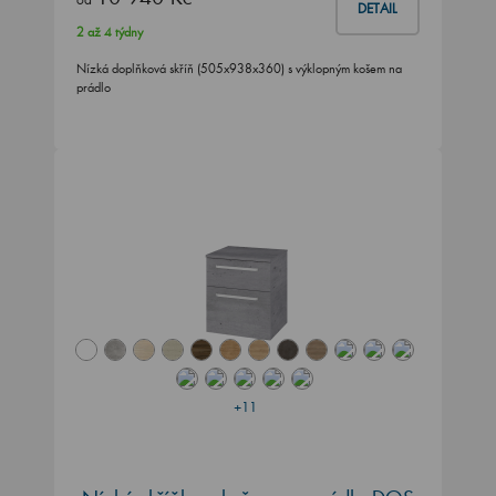
DETAIL
2 až 4 týdny
Nízká doplňková skříň (505x938x360) s výklopným košem na
prádlo
+11