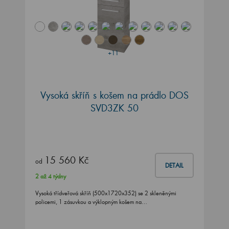
+11
Vysoká skříň s košem na prádlo DOS
SVD3ZK 50
15 560 Kč
od
DETAIL
2 až 4 týdny
Vysoká třídveřová skříň (500x1720x352) se 2 skleněnými
policemi, 1 zásuvkou a výklopným košem na…