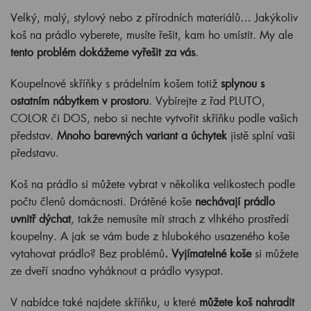
Velký, malý, stylový nebo z přírodních materiálů… Jakýkoliv
koš na prádlo vyberete, musíte řešit, kam ho umístit. My ale
tento problém dokážeme vyřešit za vás
.
Koupelnové skříňky s prádelním košem totiž
splynou s
ostatním nábytkem v prostoru
. Vybírejte z řad PLUTO,
COLOR či DOS, nebo si nechte vytvořit skříňku podle vašich
představ.
Mnoho barevných variant a úchytek
jistě splní vaši
představu.
Koš na prádlo si můžete vybrat v několika velikostech podle
počtu členů domácnosti. Drátěné koše
nechávají prádlo
uvnitř dýchat
, takže nemusíte mít strach z vlhkého prostředí
koupelny. A jak se vám bude z hlubokého usazeného koše
vytahovat prádlo? Bez problémů
. Vyjímatelné koše
si můžete
ze dveří snadno vyháknout a prádlo vysypat.
V nabídce také najdete skříňku, u které
můžete koš nahradit