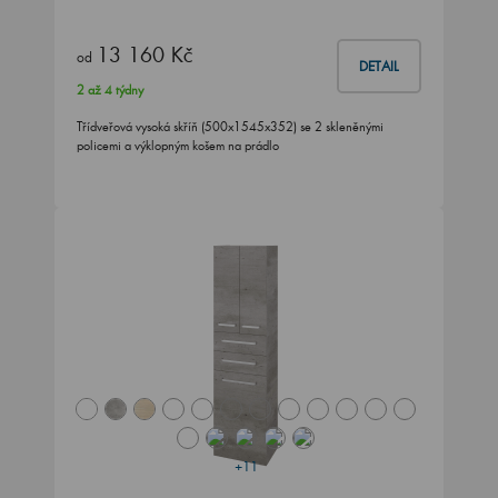
13 160 Kč
od
DETAIL
2 až 4 týdny
Třídveřová vysoká skříň (500x1545x352) se 2 skleněnými
policemi a výklopným košem na prádlo
+11