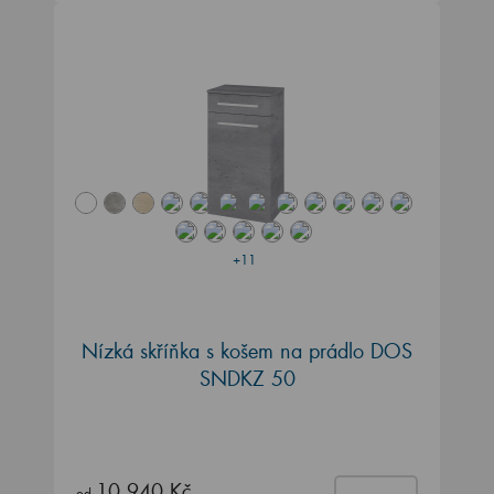
+11
Nízká skříňka s košem na prádlo DOS
SNDKZ 50
10 940 Kč
od