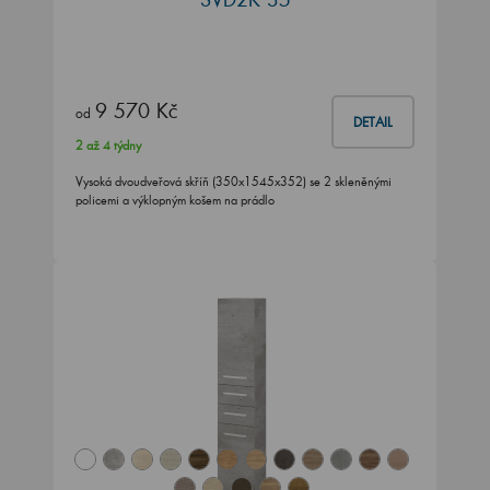
9 570 Kč
od
DETAIL
2 až 4 týdny
Vysoká dvoudveřová skříň (350x1545x352) se 2 skleněnými
policemi a výklopným košem na prádlo