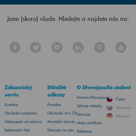
Jsme (skoro) všude. Hledejte a najdete nás na:
Zákaznický
Důležité
O Dřevojasu
Ke stažení
servis
odkazy
Historie Dřevojasu
Česky
Kontakty
Poradna
Výhody nábytku
Slovensky
Obchodní podmínky
Obchodní síť v ČR
Dřevojas
Německy
Odstoupení od smlouvy
Montážní návody
Naše certifikáty
Reklamační řád
Dřevojas na míru
Reference