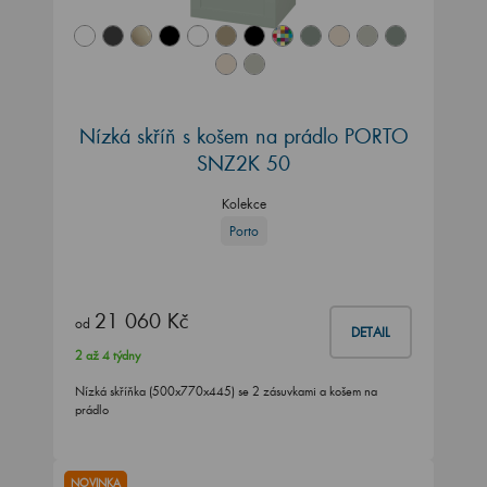
Nízká skříň s košem na prádlo PORTO
SNZ2K 50
Kolekce
Porto
21 060 Kč
od
DETAIL
2 až 4 týdny
Nízká skříňka (500x770x445) se 2 zásuvkami a košem na
prádlo
NOVINKA