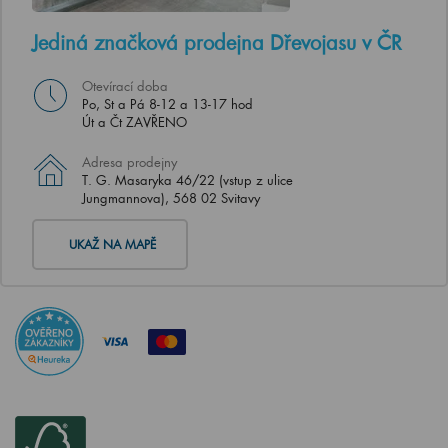
Jediná značková prodejna Dřevojasu v ČR
Otevírací doba
Po, St a Pá 8-12 a 13-17 hod
Út a Čt ZAVŘENO
Adresa prodejny
T. G. Masaryka 46/22 (vstup z ulice
Jungmannova), 568 02 Svitavy
UKAŽ NA MAPĚ