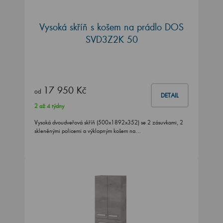
Vysoká skříň s košem na prádlo DOS
SVD3Z2K 50
17 950 Kč
od
DETAIL
2 až 4 týdny
Vysoká dvoudveřová skříň (500x1892x352) se 2 zásuvkami, 2
skleněnými policemi a výklopným košem na…