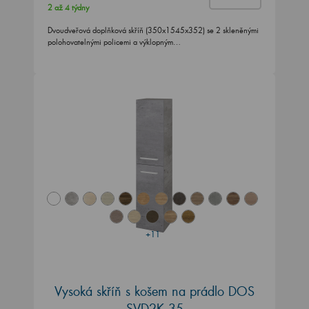
2 až 4 týdny
Dvoudveřová doplňková skříň (350x1545x352) se 2 skleněnými
polohovatelnými policemi a výklopným…
+11
Vysoká skříň s košem na prádlo DOS
SVD2K 35