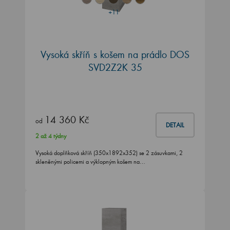
+11
Vysoká skříň s košem na prádlo DOS
SVD2Z2K 35
14 360 Kč
od
DETAIL
2 až 4 týdny
Vysoká doplňková skříň (350x1892x352) se 2 zásuvkami, 2
skleněnými policemi a výklopným košem na…