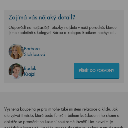
Zajímá vás nějaký detail?
Odpovědi na nejčastější otázky najdete v naší poradně, kterou
jsme společně s kolegyní Bárou a kolegou Radkem nachystali.
Barbora
Stoklasová
Radek
PŘEJÍT DO PORADNY
Krajzl
Vysněná koupelna je pro mnohé také místem relaxace a klidu. Jak
ale vytvořit místo, které bude funkční během každodenního shonu a
dokáže se proměnit na luxusní soukromé lázně? Tím hlavním je
pořádek v koupelně, který je snadné dodržovat, pokud máte dostatek