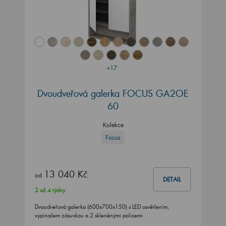
+17
Dvoudveřová galerka FOCUS GA2OE
60
Kolekce
Focus
13 040 Kč
od
DETAIL
2 až 4 týdny
Dvoudveřová galerka (600x700x150) s LED osvětlením,
vypínačem zásuvkou a 2 skleněnými policemi