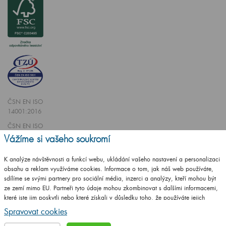
ČSN EN ISO
14001:2016
ČSN EN ISO
9001:2016
Vážíme si vašeho soukromí
K analýze návštěvnosti a funkcí webu, ukládání vašeho nastavení a personalizaci
obsahu a reklam využíváme cookies. Informace o tom, jak náš web používáte,
sdílíme se svými partnery pro sociální média, inzerci a analýzy, kteří mohou být
ze zemí mimo EU. Partneři tyto údaje mohou zkombinovat s dalšími informacemi,
Vytvořilo studio
CZECHGROUP.cz
které jste jim poskytli nebo které získali v důsledku toho, že používáte jejich
služby.
Podrobné informace
Spravovat cookies
© 2009 - 2025 Koupelnový nábytek Dřevojas v. d.,
Všechna práva vyhrazena