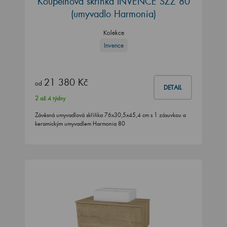
Koupelnová skříňka INVENCE SZZ 80
(umyvadlo Harmonia)
Kolekce
Invence
21 380 Kč
od
DETAIL
2 až 4 týdny
Závěsná umyvadlová skříňka 76x30,5x45,4 cm s 1 zásuvkou a
keramickým umyvadlem Harmonia 80