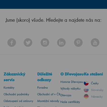
Jsme (skoro) všude. Hledejte a najdete nás na:
Zákaznický
Důležité
O Dřevojasu
Ke stažení
servis
odkazy
Historie Dřevojasu
Česky
Kontakty
Poradna
Výhody nábytku
Slovensky
Obchodní podmínky
Obchodní síť v ČR
Dřevojas
Německy
Odstoupení od smlouvy
Montážní návody
Naše certifikáty