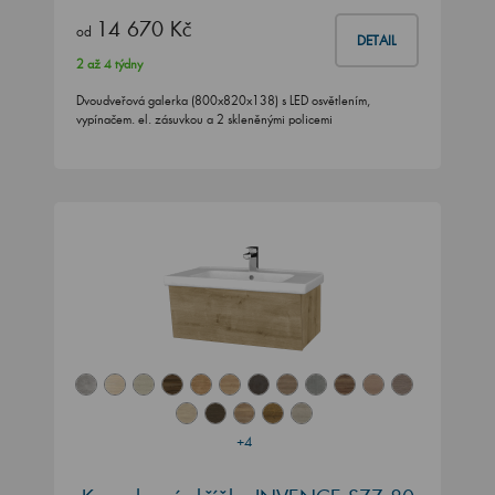
14 670 Kč
od
DETAIL
2 až 4 týdny
Dvoudveřová galerka (800x820x138) s LED osvětlením,
vypínačem. el. zásuvkou a 2 skleněnými policemi
+4