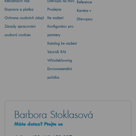
Reklamační řád
Dřevojas na míru
Reference
Doprava a platba
Prodejna
Kariéra v
Ochrana osobních údajů
Ke stažení
Dřevojasu
Zásady zpracování
Konfigurátor pro
souborů cookies
partnery
Katalog ke stažení
Vzorník RAL
Whistleblowing
Environmentální
politika
Barbora Stoklasová
Máte dotaz? Ptejte se