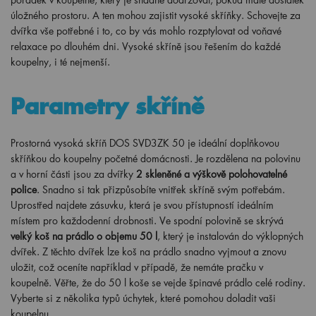
úložného prostoru. A ten mohou zajistit vysoké skříňky. Schovejte za
dvířka vše potřebné i to, co by vás mohlo rozptylovat od voňavé
relaxace po dlouhém dni. Vysoké skříně jsou řešením do každé
koupelny, i té nejmenší.
Parametry skříně
Prostorná vysoká skříň DOS SVD3ZK 50 je ideální doplňkovou
skříňkou do koupelny početné domácnosti. Je rozdělena na polovinu
a v horní části jsou za dvířky
2 skleněné a výškově polohovatelné
police
. Snadno si tak přizpůsobíte vnitřek skříně svým potřebám.
Uprostřed najdete zásuvku, která je svou přístupností ideálním
místem pro každodenní drobnosti. Ve spodní polovině se skrývá
velký koš na prádlo o objemu 50 l
, který je instalován do výklopných
dvířek. Z těchto dvířek lze koš na prádlo snadno vyjmout a znovu
uložit, což oceníte například v případě, že nemáte pračku v
koupelně. Věřte, že do 50 l koše se vejde špinavé prádlo celé rodiny.
Vyberte si z několika typů úchytek, které pomohou doladit vaši
koupelnu.