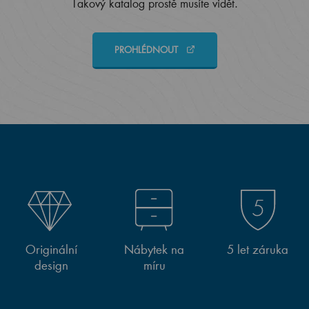
Takový katalog prostě musíte vidět.
PROHLÉDNOUT
Originální
Nábytek na
5 let záruka
design
míru