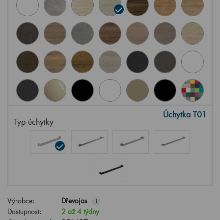
Úchytka T01
Typ úchytky
Výrobce:
Dřevojas
i
Dostupnost:
2 až 4 týdny