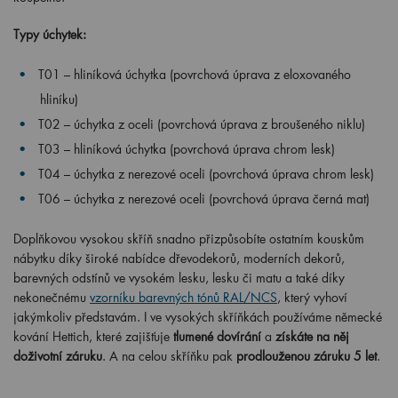
Typy úchytek:
T01 – hliníková úchytka (povrchová úprava z eloxovaného
hliníku)
T02 – úchytka z oceli (povrchová úprava z broušeného niklu)
T03 – hliníková úchytka (povrchová úprava chrom lesk)
T04 – úchytka z nerezové oceli (povrchová úprava chrom lesk)
T06 – úchytka z nerezové oceli (povrchová úprava černá mat)
Doplňkovou vysokou skříň snadno přizpůsobíte ostatním kouskům
nábytku díky široké nabídce dřevodekorů, moderních dekorů,
barevných odstínů ve vysokém lesku, lesku či matu a také díky
nekonečnému
vzorníku barevných tónů RAL/NCS
, který vyhoví
jakýmkoliv představám. I ve vysokých skříňkách používáme německé
kování Hettich, které zajišťuje
tlumené dovírání
a
získáte na něj
doživotní záruku
. A na celou skříňku pak
prodlouženou záruku 5 let
.