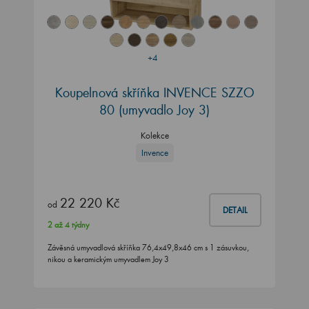
+4
Koupelnová skříňka INVENCE SZZO
80 (umyvadlo Joy 3)
Kolekce
Invence
22 220 Kč
od
DETAIL
2 až 4 týdny
Závěsná umyvadlová skříňka 76,4x49,8x46 cm s 1 zásuvkou,
nikou a keramickým umyvadlem Joy 3