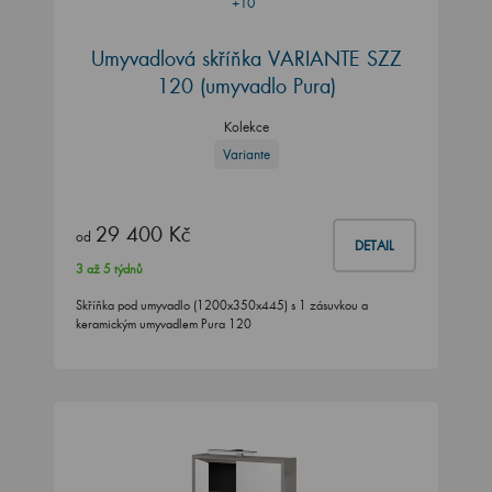
+10
Umyvadlová skříňka VARIANTE SZZ
120 (umyvadlo Pura)
Kolekce
Variante
29 400 Kč
od
DETAIL
3 až 5 týdnů
Skříňka pod umyvadlo (1200x350x445) s 1 zásuvkou a
keramickým umyvadlem Pura 120