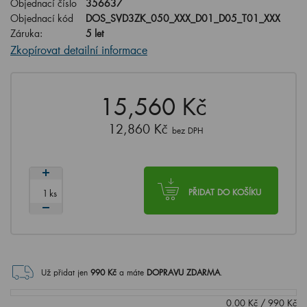
Objednací číslo
356637
Objednací kód
DOS_SVD3ZK_050_XXX_D01_D05_T01_XXX
Záruka:
5 let
Zkopírovat detailní informace
15,560 Kč
12,860 Kč
bez DPH
ks
PŘIDAT DO KOŠÍKU
Už přidat jen
990
Kč
a máte
DOPRAVU ZDARMA
.
0.00
Kč
/
990
Kč