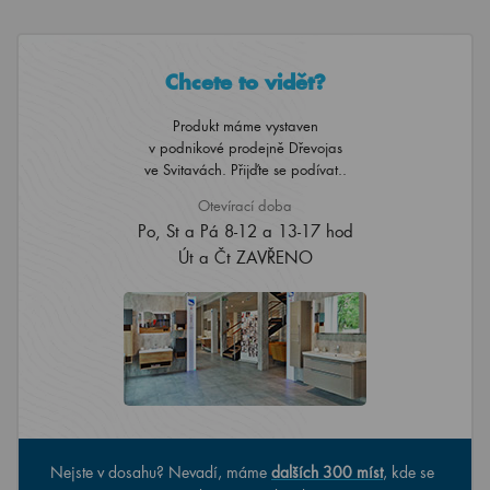
Chcete to vidět?
Produkt máme vystaven
v podnikové prodejně Dřevojas
ve Svitavách. Přijďte se podívat..
Otevírací doba
Po, St a Pá 8-12 a 13-17 hod
Út a Čt ZAVŘENO
Nejste v dosahu? Nevadí, máme
dalších 300 míst
, kde se