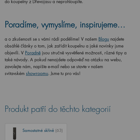
do koupelny z Dřevojasu a neprohloupíte.
Poradíme, vymyslíme, inspirujeme…
a o zkušenosti se s vámi rádi podělíme! V našem
Blogu
najdete
obsáhlé články o tom, jak zařídit koupelnu a jaké novinky jsme
objevili. V
Poradně
jsou stručně vysvětlené možnosti, různé tipy a
také návody. A pokud nenajdete odpověď na otázku na webu,
zavolejte nám, napište e-mail nebo se stavte v našem
svitavském
showroomu
. Jsme tu pro vás!
Produkt patří do těchto kategorií
Samostatné skříně
(63)