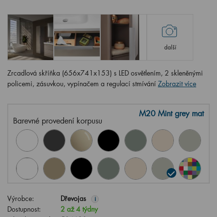
další
Zrcadlová skříňka (656x741x153) s LED osvětlením, 2 skleněnými
policemi, zásuvkou, vypínačem a regulací stmívání
Zobrazit více
M20 Mint grey mat
Barevné provedení korpusu
Výrobce:
Dřevojas
i
Dostupnost:
2 až 4 týdny