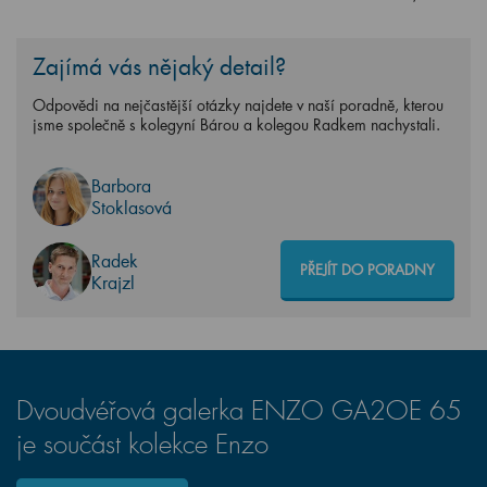
Zajímá vás nějaký detail?
Odpovědi na nejčastější otázky najdete v naší poradně, kterou
jsme společně s kolegyní Bárou a kolegou Radkem nachystali.
Barbora
Stoklasová
Radek
PŘEJÍT DO PORADNY
Krajzl
Dvoudvéřová galerka ENZO GA2OE 65
je součást kolekce Enzo