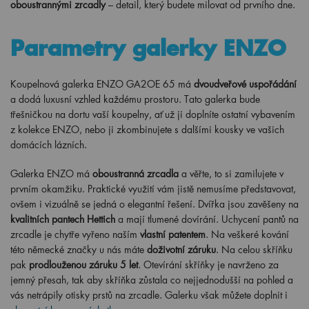
oboustrannými zrcadly
– detail, který budete milovat od prvního dne.
Parametry galerky ENZO
Koupelnová galerka ENZO GA2OE 65 má
dvoudveřové uspořádání
a dodá luxusní vzhled každému prostoru. Tato galerka bude
třešničkou na dortu vaší koupelny, ať už ji doplníte ostatní vybavením
z kolekce ENZO, nebo ji zkombinujete s dalšími kousky ve vašich
domácích lázních.
Galerka ENZO má
oboustranná zrcadla
a věřte, to si zamilujete v
prvním okamžiku. Praktické využití vám jistě nemusíme představovat,
ovšem i vizuálně se jedná o elegantní řešení. Dvířka jsou zavěšeny na
kvalitních pantech Hettich
a mají tlumené dovírání. Uchycení pantů na
zrcadle je chytře vyřeno naším
vlastní patentem
. Na veškeré kování
této německé značky u nás máte
doživotní záruku
. Na celou skříňku
pak
prodlouženou záruku 5 let
. Otevírání skříňky je navrženo za
jemný přesah, tak aby skříňka zůstala co nejjednodušší na pohled a
vás netrápily otisky prstů na zrcadle. Galerku však můžete doplnit i