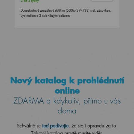
2 až 4 týdny
Dvoudveřová zrcadlová skříňka (600x739x138) s el. zásuvkou,
vypínačem a 2 skleněnými policemi
Nový katalog k prohlédnutí
online
ZDARMA a kdykoliv, přímo u vás
doma
Schválně se
teď podívejte
, že stojí opravdu za to.
Takový katalog prostě musíte vidět.