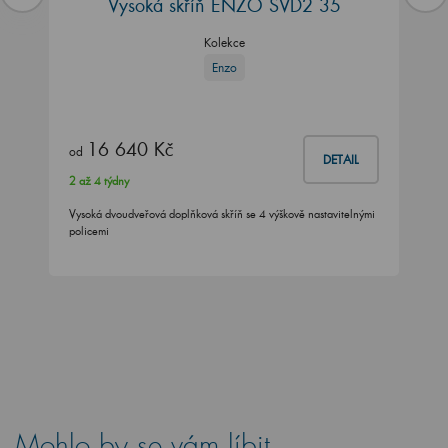
Vysoká skříň ENZO SVD2 35
Kolekce
Enzo
16 640 Kč
od
DETAIL
2 až 4 týdny
Vysoká dvoudveřová doplňková skříň se 4 výškově nastavitelnými
policemi
Mohlo by se vám líbit