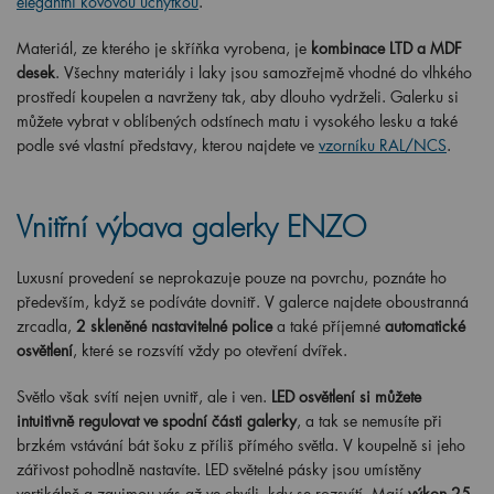
elegantní kovovou úchytkou
.
Materiál, ze kterého je skříňka vyrobena, je
kombinace LTD a MDF
desek
. Všechny materiály i laky jsou samozřejmě vhodné do vlhkého
prostředí koupelen a navrženy tak, aby dlouho vydrželi. Galerku si
můžete vybrat v oblíbených odstínech matu i vysokého lesku a také
podle své vlastní představy, kterou najdete ve
vzorníku RAL/NCS
.
Vnitřní výbava galerky ENZO
Luxusní provedení se neprokazuje pouze na povrchu, poznáte ho
především, když se podíváte dovnitř. V galerce najdete oboustranná
zrcadla,
2 skleněné nastavitelné police
a také příjemné
automatické
osvětlení
, které se rozsvítí vždy po otevření dvířek.
Světlo však svítí nejen uvnitř, ale i ven.
LED osvětlení si můžete
intuitivně regulovat ve spodní části galerky
, a tak se nemusíte při
brzkém vstávání bát šoku z příliš přímého světla. V koupelně si jeho
zářivost pohodlně nastavíte. LED světelné pásky jsou umístěny
vertikálně a zaujmou vás až ve chvíli, kdy se rozsvítí. Mají
výkon 25