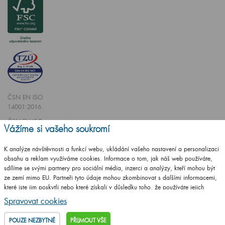
ČSN EN ISO
14001:2016
ČSN EN ISO
Vážíme si vašeho soukromí
9001:2016
K analýze návštěvnosti a funkcí webu, ukládání vašeho nastavení a personalizaci
obsahu a reklam využíváme cookies. Informace o tom, jak náš web používáte,
sdílíme se svými partnery pro sociální média, inzerci a analýzy, kteří mohou být
ze zemí mimo EU. Partneři tyto údaje mohou zkombinovat s dalšími informacemi,
které jste jim poskytli nebo které získali v důsledku toho, že používáte jejich
Vytvořilo studio
CZECHGROUP.cz
služby.
Podrobné informace
Spravovat cookies
© 2009 - 2025 Koupelnový nábytek Dřevojas v. d.,
Všechna práva vyhrazena
POUZE NEZBYTNÉ
PŘIJMOUT VŠE