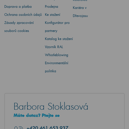
Doprava a platba
Prodejna
Kariéra v
Ochrana osobních údajů
Ke stažení
Dřevojasu
Zásady zpracování
Konfigurátor pro
souborů cookies
partnery
Katalog ke stažení
Vzorník RAL
Whistleblowing
Environmentální
politika
Barbora Stoklasová
Máte dotaz? Ptejte se
+420
461 653 937