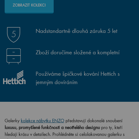
ZOBRAZIT KOLEKCI
Nadstandartně dlouhá záruka 5 let
Zboží doručíme složené a kompletní
Používáme špičkové kování Hettich s
jemným dovíráním
Galerky
kolekce nábytku ENZO
představují dokonalé snoubení
luxusu, promyšlené funkčnosti a neotřelého designu
pro ty, kteří
hledají krásu v detailech. Prohlédněte si celolakovanou galerku s