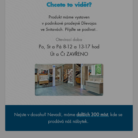
Chcete to vidět?
Produkt máme vystaven
v podnikové prodejně Dřevojas
ve Svitavách. Přijďte se podívat..
Otevírací doba
Po, St a Pá 8-12 a 13-17 hod
Út a Čt ZAVŘENO
Nejste v dosahu? Nevadí, máme
dalších 300 míst
, kde se
prodává náš nábytek.