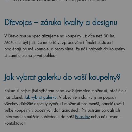
Dřevojas – záruka kvality a designu
V Dřevojasu se specializujeme na koupelny už více než 80 let.
Můžete si být jisti, že materiály, zpracování i finální sestavení
podléhají přísné kontrole, a proto víme, že náš nábytek do koupelny
si zamilujete na první pohled.
Jak vybrat galerku do vaší koupelny?
Pokud si nejste jisti výběrem nebo zvažujete více možností, přečtěte si
náš článek
Jak vybrat galerku
. V obsáhlém článku jsme popsali
všechny důležité aspekty výběru i možností pro menší, panelákové i
velké koupelny v početných domácnostech. Při pátrání po dalších
informacích můžete nahlédnout do naší
Poradny
nebo nás rovnou
kontaktovat.