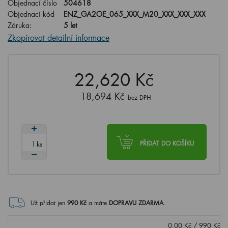
Objednací číslo
504618
Objednací kód
ENZ_GA2OE_065_XXX_M20_XXX_XXX_XXX
Záruka:
5 let
Zkopírovat detailní informace
22,620 Kč
18,694 Kč
bez DPH
ks
PŘIDAT DO KOŠÍKU
Už přidat jen
990
Kč
a máte
DOPRAVU ZDARMA
.
0.00
Kč
/
990
Kč