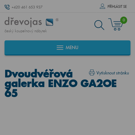
PŘÍHLÁSIT SE
+420 461 653 937
0
český koupelnový nábytek
MENU
Dvoudvéřová
Vytisknout stránku
galerka ENZO GA2OE
65