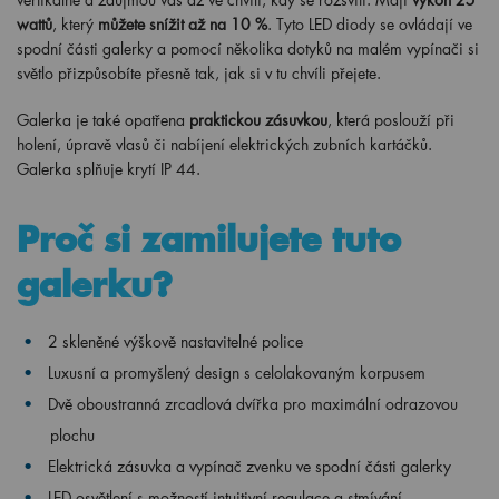
wattů
, který
můžete snížit až na 10 %
. Tyto LED diody se ovládají ve
spodní části galerky a pomocí několika dotyků na malém vypínači si
světlo přizpůsobíte přesně tak, jak si v tu chvíli přejete.
Galerka je také opatřena
praktickou zásuvkou
, která poslouží při
holení, úpravě vlasů či nabíjení elektrických zubních kartáčků.
Galerka splňuje krytí IP 44.
Proč si zamilujete tuto
galerku?
2 skleněné výškově nastavitelné police
Luxusní a promyšlený design s celolakovaným korpusem
Dvě oboustranná zrcadlová dvířka pro maximální odrazovou
plochu
Elektrická zásuvka a vypínač zvenku ve spodní části galerky
LED osvětlení s možností intuitivní regulace a stmívání