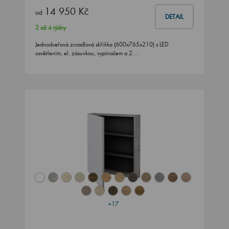
14 950 Kč
od
DETAIL
2 až 4 týdny
Jednodveřová zrcadlová skříňka (600x765x210) s LED
osvětlením, el. zásuvkou, vypínačem a 2…
+17