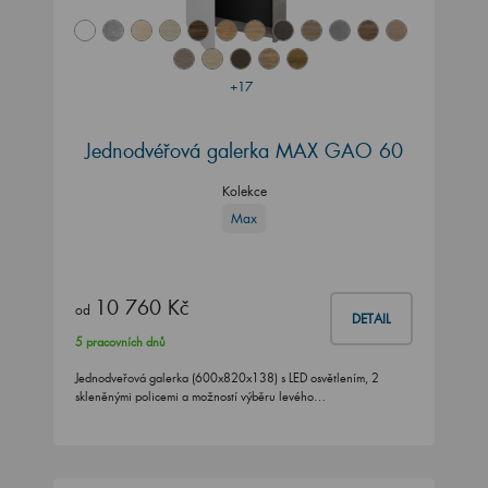
+17
Jednodvéřová galerka MAX GAO 60
Kolekce
Max
10 760 Kč
od
DETAIL
5 pracovních dnů
Jednodveřová galerka (600x820x138) s LED osvětlením, 2
skleněnými policemi a možností výběru levého…