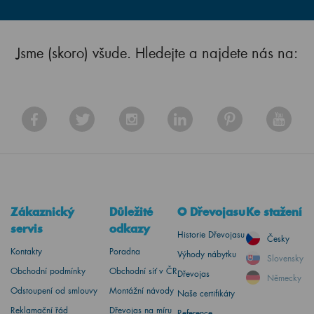
Jsme (skoro) všude. Hledejte a najdete nás na:
Zákaznický
Důležité
O Dřevojasu
Ke stažení
servis
odkazy
Historie Dřevojasu
Česky
Kontakty
Poradna
Výhody nábytku
Slovensky
Obchodní podmínky
Obchodní síť v ČR
Dřevojas
Německy
Odstoupení od smlouvy
Montážní návody
Naše certifikáty
Reklamační řád
Dřevojas na míru
Reference