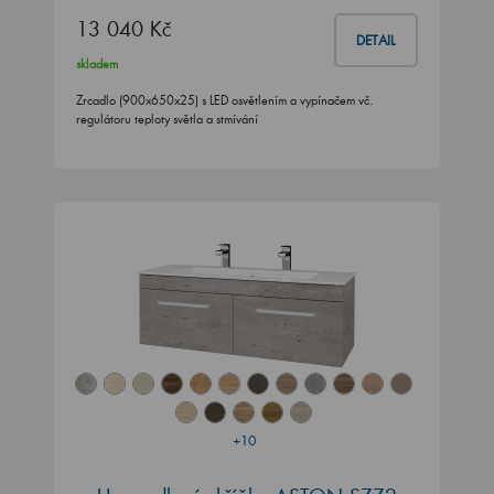
13 040 Kč
DETAIL
skladem
Zrcadlo (900x650x25) s LED osvětlením a vypínačem vč.
regulátoru teploty světla a stmívání
+10