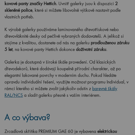
kovové panty značky Hettich
. Uvnitř galerky jsou k dispozici
2
skleněné police
, které si můžete libovolně výškově nastavit podle
vlastních potřeb.
K výrobě galerky používáme laminovaného dřevotřískové nebo
dřevovláknité desky od pečlivě vybraných dodavatelů. A jelikož si
stojíme z kvalitou, dostanete od nás na galerku
prodlouženou záruku
5 let
, na kovové panty Hettich dokonce
doživotní záruku
.
Galerka je dostupná v široké škále provedení. Od klasických
dřevodekorů, které dodávají koupelně přírodní charakter, až po
elegantní lakované povrchy v moderním duchu. Pokud hledáte
opravdu individuální řešení, využijte možnost programu Individual, v
rámci kterého si můžete zvolit jakýkoliv odstín z
barevné škály
RAL/NCS
a sladit galerku přesně s vaším interiérem.
A co výbava?
Zrcadlová skříňka PREMIUM GAE 60 je vybavena
elektrickou