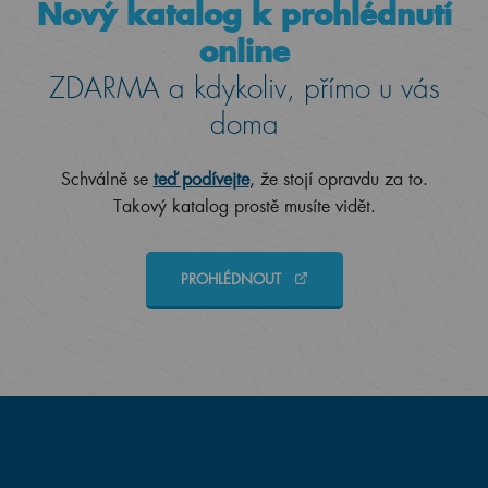
Nový katalog k prohlédnutí
online
ZDARMA a kdykoliv, přímo u vás
doma
Schválně se
teď podívejte
, že stojí opravdu za to.
Takový katalog prostě musíte vidět.
PROHLÉDNOUT