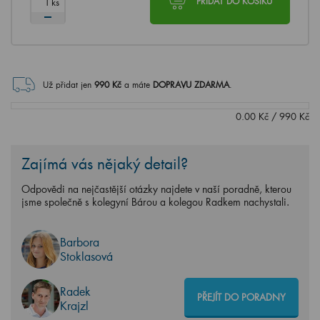
ks
PŘIDAT DO KOŠÍKU
Už přidat jen
990
Kč
a máte
DOPRAVU ZDARMA
.
0.00
Kč
/
990
Kč
Zajímá vás nějaký detail?
Odpovědi na nejčastější otázky najdete v naší poradně, kterou
jsme společně s kolegyní Bárou a kolegou Radkem nachystali.
Barbora
Stoklasová
Radek
PŘEJÍT DO PORADNY
Krajzl