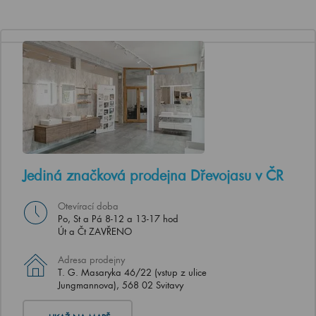
Jediná značková prodejna Dřevojasu v ČR
Otevírací doba
Po, St a Pá 8-12 a 13-17 hod
Út a Čt ZAVŘENO
Adresa prodejny
T. G. Masaryka 46/22 (vstup z ulice
Jungmannova), 568 02 Svitavy