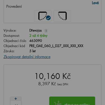
Levé
Provedení
Výrobce:
Dřevojas
i
Dostupnost:
2 až 4 týdny
Objednací číslo
463090
Objednací kód
PRE_GAE_060_L_D27_XXX_XXX_XXX
Záruka:
5 let
Zkopírovat detailní informace
10,160 Kč
8,397 Kč
bez DPH