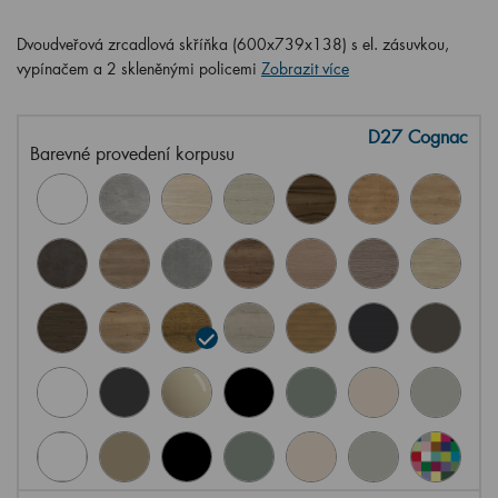
Dvoudveřová zrcadlová skříňka (600x739x138) s el. zásuvkou,
vypínačem a 2 skleněnými policemi
Zobrazit více
D27 Cognac
Barevné provedení korpusu