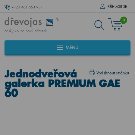
PŘÍHLÁSIT SE
+420 461 653 937
0
český koupelnový nábytek
MENU
Jednodveřová
Vytisknout stránku
galerka PREMIUM GAE
60