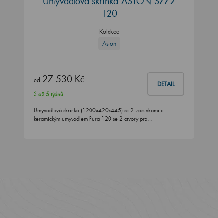
Umyvadlová skříňka ASTON SZZ2
120
Kolekce
Aston
27 530 Kč
od
DETAIL
3 až 5 týdnů
Umyvadlová skříňka (1200x420x445) se 2 zásuvkami a
keramickým umyvadlem Pura 120 se 2 otvory pro…