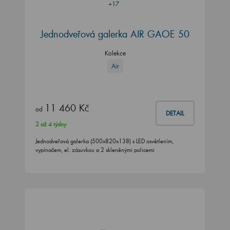
+17
Jednodveřová galerka AIR GAOE 50
Kolekce
Air
11 460 Kč
od
DETAIL
2 až 4 týdny
Jednodveřová galerka (500x820x138) s LED osvětlením,
vypínačem, el. zásuvkou a 2 skleněnými policemi