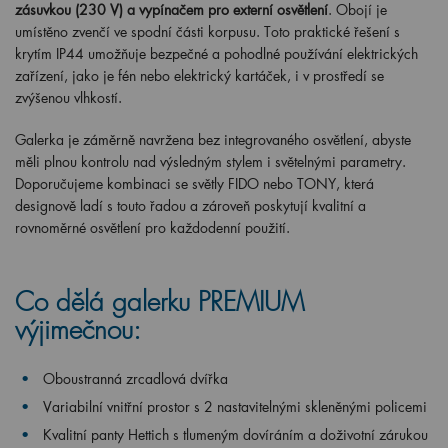
zásuvkou (230 V) a vypínačem pro externí osvětlení
. Obojí je
umístěno zvenčí ve spodní části korpusu. Toto praktické řešení s
krytím IP44 umožňuje bezpečné a pohodlné používání elektrických
zařízení, jako je fén nebo elektrický kartáček, i v prostředí se
zvýšenou vlhkostí.
Galerka je záměrně navržena bez integrovaného osvětlení, abyste
měli plnou kontrolu nad výsledným stylem i světelnými parametry.
Doporučujeme kombinaci se světly FIDO nebo TONY, která
designově ladí s touto řadou a zároveň poskytují kvalitní a
rovnoměrné osvětlení pro každodenní použití.
Co dělá galerku PREMIUM
výjimečnou:
Oboustranná zrcadlová dvířka
Variabilní vnitřní prostor s 2 nastavitelnými skleněnými policemi
Kvalitní panty Hettich s tlumeným dovíráním a doživotní zárukou