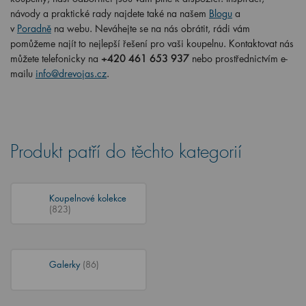
návody a praktické rady najdete také na našem
Blogu
a
v
Poradně
na webu. Neváhejte se na nás obrátit, rádi vám
pomůžeme najít to nejlepší řešení pro vaši koupelnu. Kontaktovat nás
můžete telefonicky na
+420 461 653 937
nebo prostřednictvím e-
mailu
info@drevojas.cz
.
Produkt patří do těchto kategorií
Koupelnové kolekce
(823)
Galerky
(86)