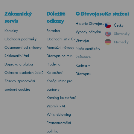
Zákaznický
Důležité
O Dřevojasu
Ke stažení
servis
odkazy
Historie Dřevojasu
Česky
Kontakty
Poradna
Výhody nábytku
Slovensky
Obchodní podmínky
Obchodní síť v ČR
Dřevojas
Německy
Odstoupení od smlouvy
Montážní návody
Naše certifikáty
Reklamační řád
Dřevojas na míru
Reference
Doprava a platba
Prodejna
Kariéra v
Ochrana osobních údajů
Ke stažení
Dřevojasu
Zásady zpracování
Konfigurátor pro
souborů cookies
partnery
Katalog ke stažení
Vzorník RAL
Whistleblowing
Environmentální
politika