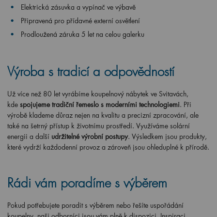
Elektrická zásuvka a vypínač ve výbavě
Připravená pro přídavné externí osvětlení
Prodloužená záruka 5 let na celou galerku
Výroba s tradicí a odpovědností
Už více než 80 let vyrábíme koupelnový nábytek ve Svitavách,
kde
spojujeme tradiční řemeslo s moderními technologiemi
. Při
výrobě klademe důraz nejen na kvalitu a precizní zpracování, ale
také na šetrný přístup k životnímu prostředí. Využíváme solární
energii a další
udržitelné výrobní postupy
. Výsledkem jsou produkty,
které vydrží každodenní provoz a zároveň jsou ohleduplné k přírodě.
Rádi vám poradíme s výběrem
Pokud potřebujete poradit s výběrem nebo řešíte uspořádání
koupelny, naši odborníci jsou vám plně k dispozici. Inspiraci,