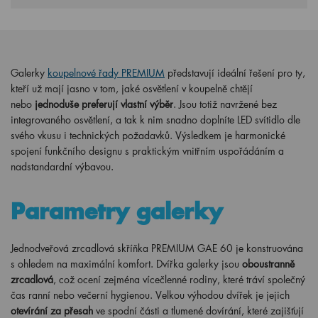
Galerky
koupelnové řady PREMIUM
představují ideální řešení pro ty,
kteří už mají jasno v tom, jaké osvětlení v koupelně chtějí
nebo
jednoduše preferují vlastní výběr
. Jsou totiž navržené bez
integrovaného osvětlení, a tak k nim snadno doplníte LED svítidlo dle
svého vkusu i technických požadavků. Výsledkem je harmonické
spojení funkčního designu s praktickým vnitřním uspořádáním a
nadstandardní výbavou.
Parametry galerky
Jednodveřová zrcadlová skříňka PREMIUM GAE 60 je konstruována
s ohledem na maximální komfort. Dvířka galerky jsou
oboustranně
zrcadlová
, což ocení zejména vícečlenné rodiny, které tráví společný
čas ranní nebo večerní hygienou. Velkou výhodou dvířek je jejich
otevírání za přesah
ve spodní části a tlumené dovírání, které zajišťují