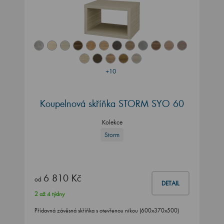
+10
Koupelnová skříňka STORM SYO 60
Kolekce
Storm
6 810 Kč
od
DETAIL
2 až 4 týdny
Přídavná závěsná skříňka s otevřenou nikou (600x370x500)