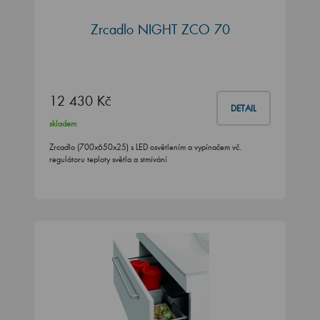
Zrcadlo NIGHT ZCO 70
12 430 Kč
DETAIL
skladem
Zrcadlo (700x650x25) s LED osvětlením a vypínačem vč.
regulátoru teploty světla a stmívání