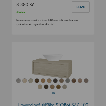
8 380 Kč
DETAIL
skladem
Koupelnové zrcadlo o šířce 130 cm s LED osvětlením a
vypínačem vč. regulátoru stmívání
+10
Umyvadlová skříňka STORM SZZ 100