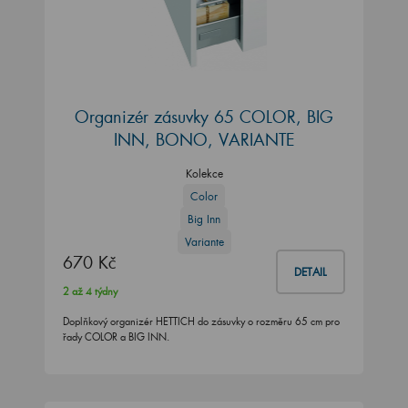
Organizér zásuvky 65 COLOR, BIG
INN, BONO, VARIANTE
Kolekce
Color
Big Inn
Variante
670 Kč
DETAIL
2 až 4 týdny
Doplňkový organizér HETTICH do zásuvky o rozměru 65 cm pro
řady COLOR a BIG INN.