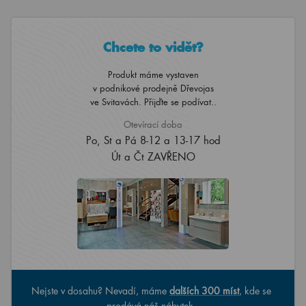
Chcete to vidět?
Produkt máme vystaven
v podnikové prodejně Dřevojas
ve Svitavách. Přijďte se podívat..
Otevírací doba
Po, St a Pá 8-12 a 13-17 hod
Út a Čt ZAVŘENO
Nejste v dosahu? Nevadí, máme
dalších 300 míst
, kde se
prodává náš nábytek.