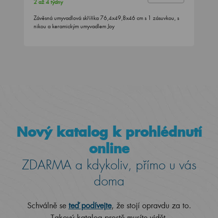
2 až 4 týdny
Závěsná umyvadlová skříňka 76,4x49,8x46 cm s 1 zásuvkou, s
nikou a keramickým umyvadlem Joy
Nový katalog k prohlédnutí
online
ZDARMA a kdykoliv, přímo u vás
doma
Schválně se
teď podívejte
, že stojí opravdu za to.
Takový katalog prostě musíte vidět.