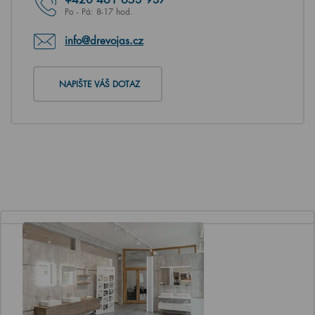
Po - Pá: 8-17 hod.
info@drevojas.cz
NAPIŠTE VÁŠ DOTAZ