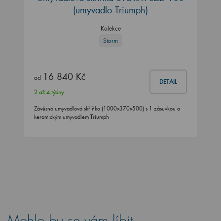
(umyvadlo Triumph)
Kolekce
Storm
16 840 Kč
od
DETAIL
2 až 4 týdny
Závěsná umyvadlová skříňka (1000x370x500) s 1 zásuvkou a
keramickým umyvadlem Triumph
Mohlo by se vám líbit