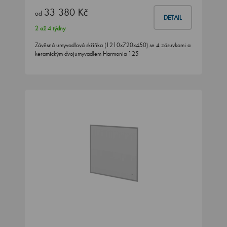
33 380 Kč
od
DETAIL
2 až 4 týdny
Závěsná umyvadlová skříňka (1210x720x450) se 4 zásuvkami a
keramickým dvojumyvadlem Harmonia 125