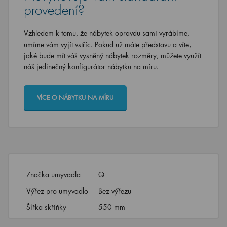
provedení?
Vzhledem k tomu, že nábytek opravdu sami vyrábíme,
umíme vám vyjít vstříc. Pokud už máte představu a víte,
jaké bude mít váš vysněný nábytek rozměry, můžete využít
náš jedinečný konfigurátor nábytku na míru.
VÍCE O NÁBYTKU NA MÍRU
Značka umyvadla
Q
Výřez pro umyvadlo
Bez výřezu
Šířka skříňky
550 mm