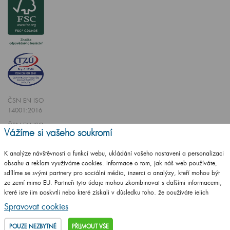
ČSN EN ISO
14001:2016
ČSN EN ISO
Vážíme si vašeho soukromí
9001:2016
K analýze návštěvnosti a funkcí webu, ukládání vašeho nastavení a personalizaci
obsahu a reklam využíváme cookies. Informace o tom, jak náš web používáte,
sdílíme se svými partnery pro sociální média, inzerci a analýzy, kteří mohou být
ze zemí mimo EU. Partneři tyto údaje mohou zkombinovat s dalšími informacemi,
které jste jim poskytli nebo které získali v důsledku toho, že používáte jejich
Vytvořilo studio
CZECHGROUP.cz
služby.
Podrobné informace
Spravovat cookies
© 2009 - 2025 Koupelnový nábytek Dřevojas v. d.,
Všechna práva vyhrazena
POUZE NEZBYTNÉ
PŘIJMOUT VŠE