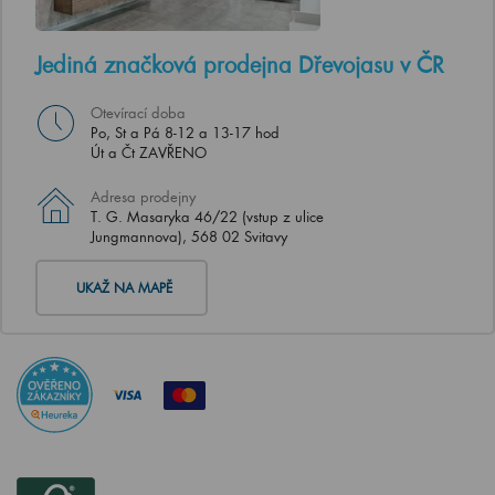
Jediná značková prodejna Dřevojasu v ČR
Otevírací doba
Po, St a Pá 8-12 a 13-17 hod
Út a Čt ZAVŘENO
Adresa prodejny
T. G. Masaryka 46/22 (vstup z ulice
Jungmannova), 568 02 Svitavy
UKAŽ NA MAPĚ