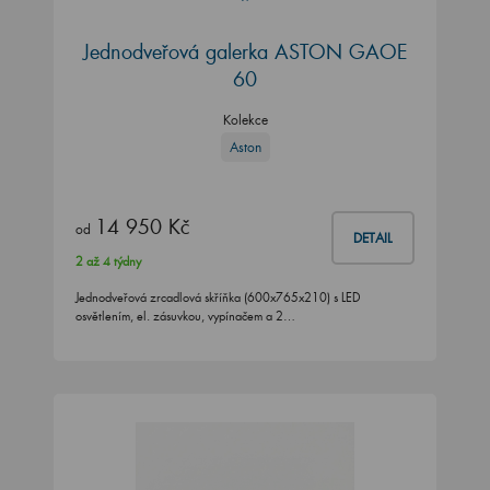
Jednodveřová galerka ASTON GAOE
60
Kolekce
Aston
14 950 Kč
od
DETAIL
2 až 4 týdny
Jednodveřová zrcadlová skříňka (600x765x210) s LED
osvětlením, el. zásuvkou, vypínačem a 2…