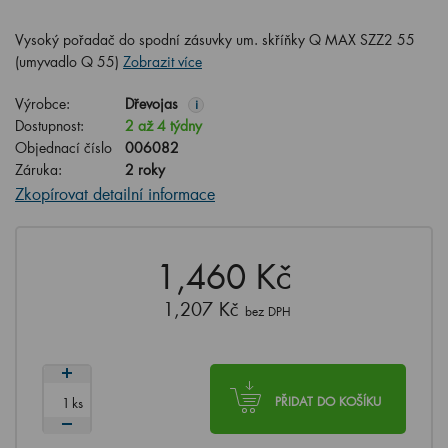
Vysoký pořadač do spodní zásuvky um. skříňky Q MAX SZZ2 55
(umyvadlo Q 55)
Zobrazit více
Výrobce:
Dřevojas
i
Dostupnost:
2 až 4 týdny
Objednací číslo
006082
Záruka:
2 roky
Zkopírovat detailní informace
1,460 Kč
1,207 Kč
bez DPH
ks
PŘIDAT DO KOŠÍKU