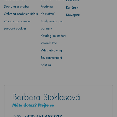
Reference
Doprava a platba
Prodejna
Kariéra v
Ochrana osobních údajů
Ke stažení
Dřevojasu
Zásady zpracování
Konfigurátor pro
souborů cookies
partnery
Katalog ke stažení
Vzorník RAL
Whistleblowing
Environmentální
politika
Barbora Stoklasová
Máte dotaz? Ptejte se
+420
461 653 937