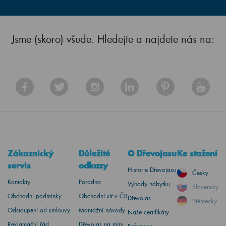
Jsme (skoro) všude. Hledejte a najdete nás na:
Zákaznický
Důležité
O Dřevojasu
Ke stažení
servis
odkazy
Historie Dřevojasu
Česky
Kontakty
Poradna
Výhody nábytku
Slovensky
Obchodní podmínky
Obchodní síť v ČR
Dřevojas
Německy
Odstoupení od smlouvy
Montážní návody
Naše certifikáty
Reklamační řád
Dřevojas na míru