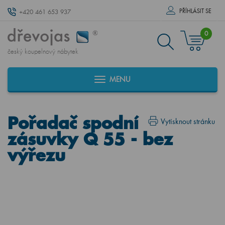
PŘÍHLÁSIT SE
+420 461 653 937
0
český koupelnový nábytek
MENU
Pořadač spodní
Vytisknout stránku
zásuvky Q 55 - bez
výřezu