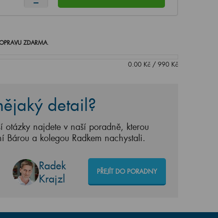
OPRAVU ZDARMA
.
0.00
Kč
/
990
Kč
ějaký detail?
í otázky najdete v naší poradně, kterou
ní Bárou a kolegou Radkem nachystali.
Radek
PŘEJÍT DO PORADNY
Krajzl