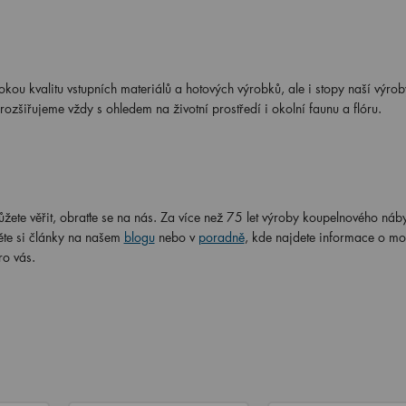
ou kvalitu vstupních materiálů a hotových výrobků, ale i stopy naší výrob
zšiřujeme vždy s ohledem na životní prostředí i okolní faunu a flóru.
můžete věřit, obraťte se na nás. Za více než 75 let výroby koupelnového ná
ěte si články na našem
blogu
nebo v
poradně
, kde najdete informace o mo
ro vás.