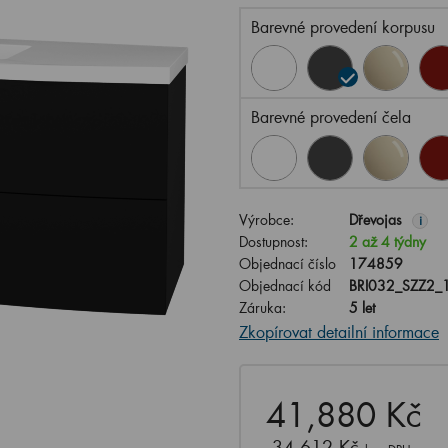
Barevné provedení korpusu
Barevné provedení čela
Výrobce:
Dřevojas
i
Dostupnost:
2 až 4 týdny
Objednací číslo
174859
Objednací kód
BRI032_SZZ2_
Záruka:
5 let
Zkopírovat detailní informace
41,880 Kč
34,612 Kč