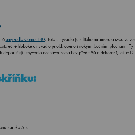
o
jné
umyvadlo Como 140
. Toto umyvadlo je z litého mramoru a svou velko
Dostatečně hluboké umyvadlo je obklopeno širokými bočními plochami. Ty 
k doporučují umyvadlo nechávat zcela bez předmětů a dekorací, tak totiž 
skříňku:
ená záruka 5 let