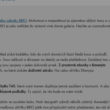
vého nábytku BRIO
. Mohutnost a majestátnost je zjemněna oblými tvary a
O je jako nahlížet do výstavní síně slavné galerie. Nechte se rozmazlovat
led získá každého, kdo do svých domácích lázní hledá luxus a pohodlí.
. Svou velikostí a důrazem na detaily se nedá přehlédnout. Zaoblený tvar
y jsou spojeny v jeden dokonalý prvek.
2 prostorné zásuvky s tlumeným
, na které získáte
doživotní záruku
. Na celou skříňku Dřevojas
chytku T40
, která svým tvarem doplňuje jemné zaoblení a harmonii. A aby 
skluzové podložky
. Ty zajistí, že vše bude na svém místě.
akům ve vysokém lesku. Naši designéři vybrali několik odstínů: tlumenější 
yvadlovou skříňku BRIO ještě více přizpůsobit vašim představám, ten váš 