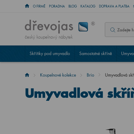
O FIRMĚ
PORADNA
BLOG
KATALOG
DOPRAVA A PLATBA
český koupelnový nábytek
Skříňky pod umyvadlo
Samostatné skříně
Umyvad
Koupelnové kolekce
Brio
Umyvadlová sk
Umyvadlová skří