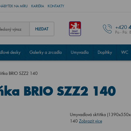
NÁBYTEK NA MÍRU
KARIÉRA
KONTAKTY
+420
4
HLEDAT
Po - Pá: 
lové desky
Galerky a zrcadla
Umyvadla
Doplňky
WC
říňka BRIO SZZ2 140
ňka BRIO SZZ2 140
Umyvadlová skříňka (1390x550x4
140
Zobrazit více