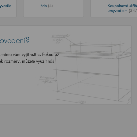
yvadlo
Brio
(4)
Koupelnové skříň
umyvadlem
(347
rovedení?
míme vám vyjít vstříc. Pokud už
ek rozměry, můžete využít náš