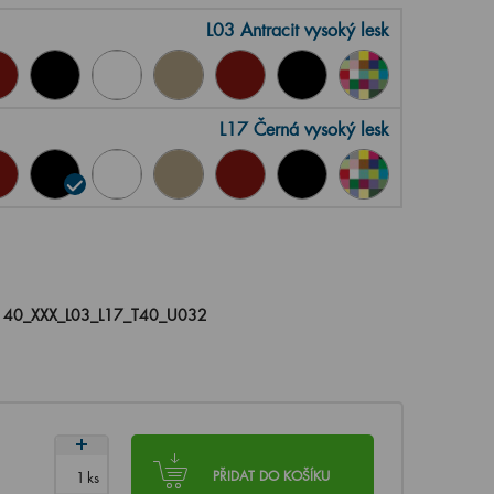
L03 Antracit vysoký lesk
L17 Černá vysoký lesk
140_XXX_L03_L17_T40_U032
ks
PŘIDAT DO KOŠÍKU