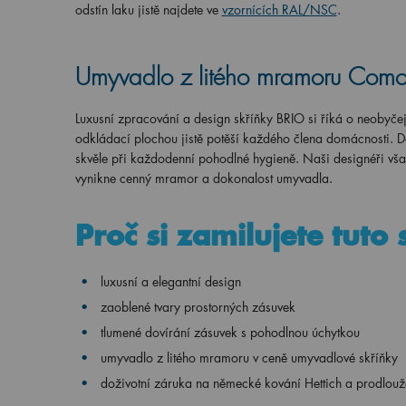
odstín laku jistě najdete ve
vzornících RAL/NSC
.
Umyvadlo z litého mramoru Com
Luxusní zpracování a design skříňky BRIO si říká o neobyče
odkládací plochou jistě potěší každého člena domácnosti. 
skvěle při každodenní pohodlné hygieně. Naši designéři vša
vynikne cenný mramor a dokonalost umyvadla.
Proč si zamilujete tuto 
luxusní a elegantní design
zaoblené tvary prostorných zásuvek
tlumené dovírání zásuvek s pohodlnou úchytkou
umyvadlo z litého mramoru v ceně umyvadlové skříňky
doživotní záruka na německé kování Hettich a prodlouž