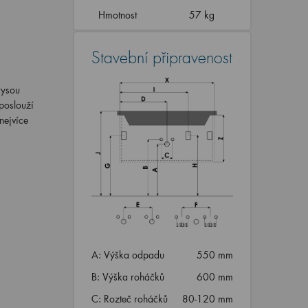
Hmotnost
57 kg
Stavební připravenost
rysou
poslouží
nejvíce
A: Výška odpadu
550 mm
B: Výška roháčků
600 mm
C: Rozteč roháčků
80-120 mm