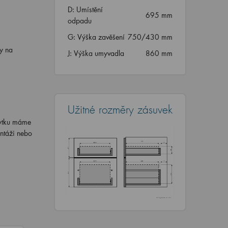
D: Umístění
695 mm
odpadu
G: Výška zavěšení
750/430 mm
y na
J: Výška umyvadla
860 mm
Užitné rozměry zásuvek
bytku máme
ntáži nebo