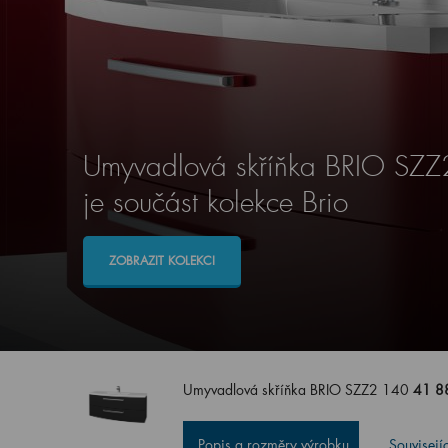
Umyvadlová skříňka BRIO SZ
je součást kolekce Brio
ZOBRAZIT KOLEKCI
Umyvadlová skříňka BRIO SZZ2 140
41 8
Popis a rozměry výrobku
Souvisejí