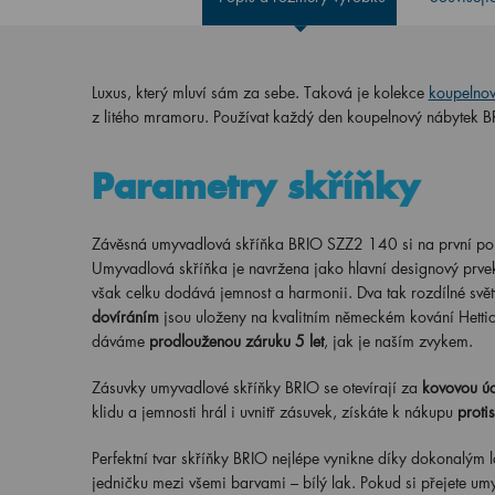
Luxus, který mluví sám za sebe. Taková je kolekce
koupelno
z litého mramoru. Používat každý den koupelnový nábytek BRI
Parametry skříňky
Závěsná umyvadlová skříňka BRIO SZZ2 140 si na první poh
Umyvadlová skříňka je navržena jako hlavní designový prvek
však celku dodává jemnost a harmonii. Dva tak rozdílné svět
dovíráním
jsou uloženy na kvalitním německém kování Hettich
dáváme
prodlouženou záruku 5 let
, jak je naším zvykem.
Zásuvky umyvadlové skříňky BRIO se otevírají za
kovovou ú
klidu a jemnosti hrál i uvnitř zásuvek, získáte k nákupu
proti
Perfektní tvar skříňky BRIO nejlépe vynikne díky dokonalým l
jedničku mezi všemi barvami – bílý lak. Pokud si přejete um