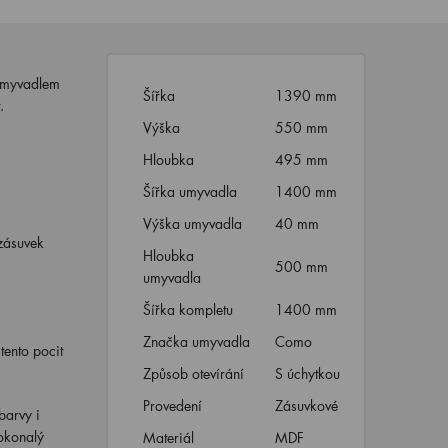
 umyvadlem
Šířka
1390 mm
.
Výška
550 mm
Hloubka
495 mm
Šířka umyvadla
1400 mm
Výška umyvadla
40 mm
 zásuvek
Hloubka
500 mm
umyvadla
Šířka kompletu
1400 mm
Značka umyvadla
Como
tento pocit
Způsob otevírání
S úchytkou
Provedení
Zásuvkové
barvy i
dokonalý
Materiál
MDF