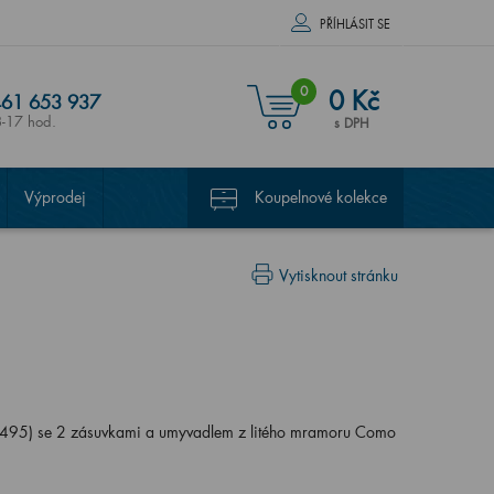
PŘÍHLÁSIT SE
0
0 Kč
61 653 937
8-17 hod.
s DPH
Výprodej
Koupelnové kolekce
Vytisknout stránku
95) se 2 zásuvkami a umyvadlem z litého mramoru Como