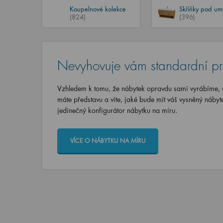
Koupelnové kolekce
Skříňky pod um
(824)
(396)
Nevyhovuje vám standardní p
Vzhledem k tomu, že nábytek opravdu sami vyrábíme, u
máte představu a víte, jaké bude mít váš vysněný nábyt
jedinečný konfigurátor nábytku na míru.
VÍCE O NÁBYTKU NA MÍRU