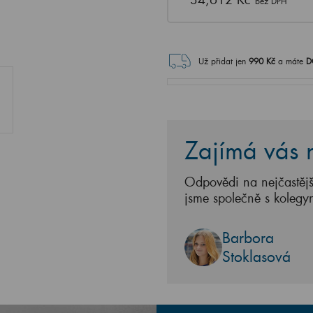
bez DPH
Už přidat jen
990
Kč
a máte
D
Zajímá vás n
Odpovědi na nejčastějš
jsme společně s kolegy
Barbora
Stoklasová