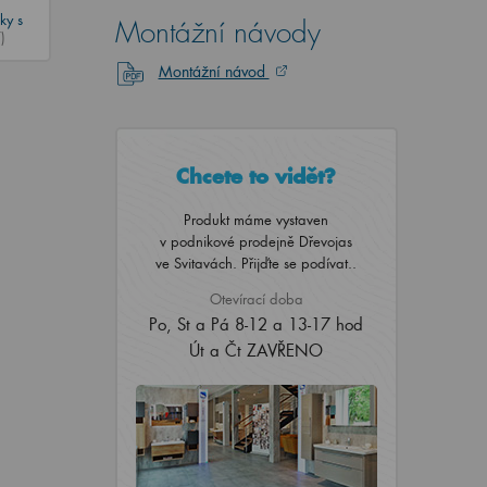
ky s
Montážní návody
)
Montážní návod
Chcete to vidět?
Produkt máme vystaven
v podnikové prodejně Dřevojas
ve Svitavách. Přijďte se podívat..
Otevírací doba
Po, St a Pá 8-12 a 13-17 hod
Út a Čt ZAVŘENO