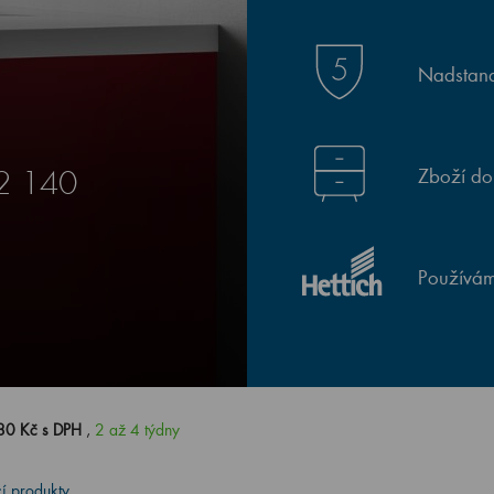
Nadstand
Zboží do
Z2 140
Používám
80 Kč s DPH
,
2 až 4 týdny
cí produkty