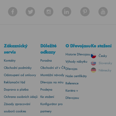
Zákaznický
Důležité
O Dřevojasu
Ke stažení
servis
odkazy
Historie Dřevojasu
Česky
Kontakty
Poradna
Výhody nábytku
Slovensky
Obchodní podmínky
Obchodní síť v ČR
Dřevojas
Německy
Odstoupení od smlouvy
Montážní návody
Naše certifikáty
Reklamační řád
Dřevojas na míru
Reference
Doprava a platba
Prodejna
Kariéra v
Ochrana osobních údajů
Ke stažení
Dřevojasu
Zásady zpracování
Konfigurátor pro
souborů cookies
partnery