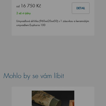
16 750 Kč
od
DETAIL
2 až 4 týdny
Umyvadlová skříňka (960x420x450) s 1 zásuvkou a keramickým
umyvadlem Euphoria 100
Mohlo by se vám líbit