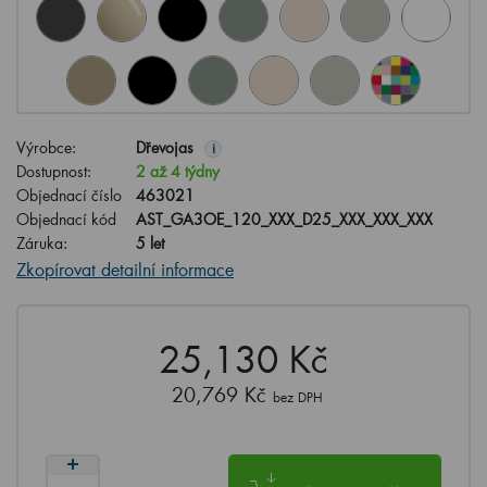
Výrobce:
Dřevojas
i
Dostupnost:
2 až 4 týdny
Objednací číslo
463021
Objednací kód
AST_GA3OE_120_XXX_D25_XXX_XXX_XXX
Záruka:
5 let
Zkopírovat detailní informace
25,130 Kč
20,769 Kč
bez DPH