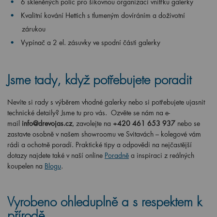
6 skleněných polic pro šikovnou organizaci vnitřku galerky
Kvalitní kování Hettich s tlumeným dovíráním a doživotní
zárukou
Vypínač a 2 el. zásuvky ve spodní části galerky
Jsme tady, když potřebujete poradit
Nevíte si rady s výběrem vhodné galerky nebo si potřebujete ujasnit
technické detaily? Jsme tu pro vás. Ozvěte se nám na e-
mail
info@drevojas.cz
, zavolejte na
+420 461 653 937
nebo se
zastavte osobně v našem showroomu ve Svitavách – kolegové vám
rádi a ochotně poradí. Praktické tipy a odpovědi na nejčastější
dotazy najdete také v naší online
Poradně
a inspiraci z reálných
koupelen na
Blogu
.
Vyrobeno ohleduplně a s respektem k
přírodě