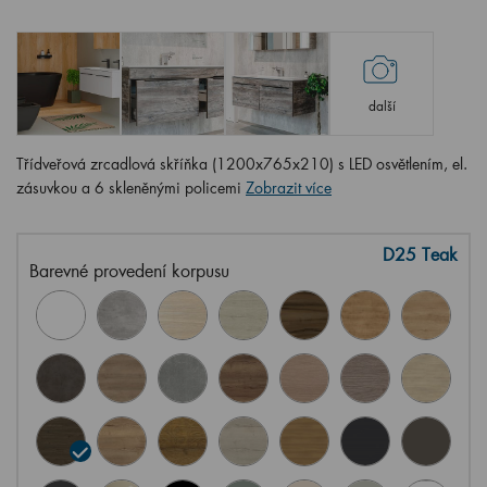
další
Třídveřová zrcadlová skříňka (1200x765x210) s LED osvětlením, el.
zásuvkou a 6 skleněnými policemi
Zobrazit více
D25 Teak
Barevné provedení korpusu