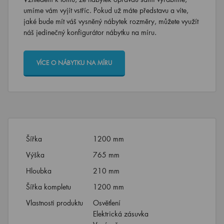
umíme vám vyjít vstříc. Pokud už máte představu a víte,
jaké bude mít váš vysněný nábytek rozměry, můžete využít
náš jedinečný konfigurátor nábytku na míru.
VÍCE O NÁBYTKU NA MÍRU
Šířka
1200 mm
Výška
765 mm
Hloubka
210 mm
Šířka kompletu
1200 mm
Vlastnosti produktu
Osvětlení
Elektrická zásuvka