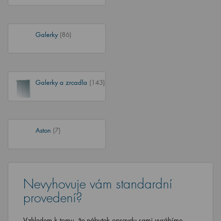
Galerky
(86)
Galerky a zrcadla
(143)
Aston
(7)
Nevyhovuje vám standardní
provedení?
Vzhledem k tomu, že nábytek opravdu sami vyrábíme,