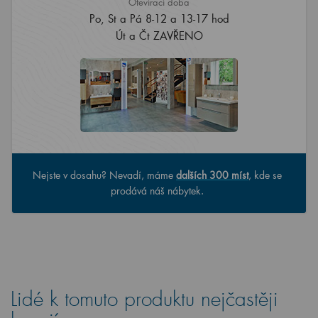
Otevírací doba
Po, St a Pá 8-12 a 13-17 hod
Út a Čt ZAVŘENO
Nejste v dosahu? Nevadí, máme
dalších 300 míst
, kde se
prodává náš nábytek.
Lidé k tomuto produktu nejčastěji