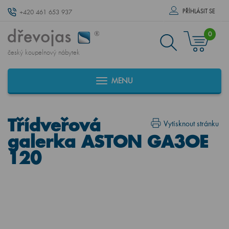
PŘÍHLÁSIT SE
+420 461 653 937
0
český koupelnový nábytek
MENU
Třídveřová
Vytisknout stránku
galerka ASTON GA3OE
120