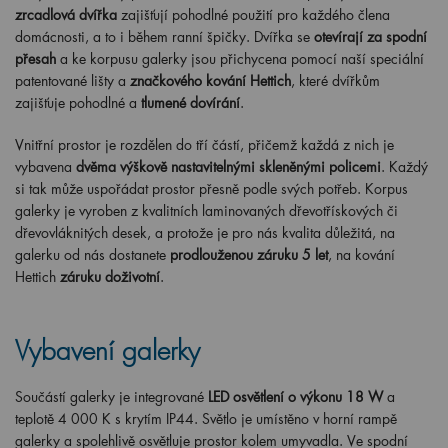
zrcadlová dvířka
zajišťují pohodlné použití pro každého člena
domácnosti, a to i během ranní špičky. Dvířka se
otevírají za spodní
přesah
a ke korpusu galerky jsou přichycena pomocí naší speciální
patentované lišty a
značkového kování Hettich
, které dvířkům
zajišťuje pohodlné a
tlumené dovírání
.
Vnitřní prostor je rozdělen do tří částí, přičemž každá z nich je
vybavena
dvěma výškově nastavitelnými skleněnými policemi
. Každý
si tak může uspořádat prostor přesně podle svých potřeb. Korpus
galerky je vyroben z kvalitních laminovaných dřevotřískových či
dřevovláknitých desek, a protože je pro nás kvalita důležitá, na
galerku od nás dostanete
prodlouženou záruku 5 let
, na kování
Hettich
záruku doživotní
.
Vybavení galerky
Součástí galerky je integrované
LED osvětlení o výkonu 18 W
a
teplotě 4 000 K s krytím IP44. Světlo je umístěno v horní rampě
galerky a spolehlivě osvětluje prostor kolem umyvadla. Ve spodní