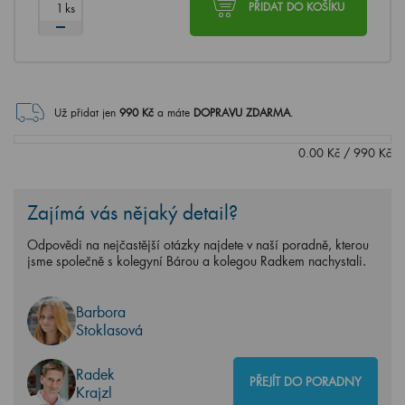
ks
PŘIDAT DO KOŠÍKU
Už přidat jen
990
Kč
a máte
DOPRAVU ZDARMA
.
0.00
Kč
/
990
Kč
Zajímá vás nějaký detail?
Odpovědi na nejčastější otázky najdete v naší poradně, kterou
jsme společně s kolegyní Bárou a kolegou Radkem nachystali.
Barbora
Stoklasová
Radek
PŘEJÍT DO PORADNY
Krajzl