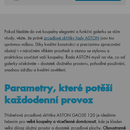
Pokud hledáte do své koupelny elegantní a funkční galerku se vším
všudy, vězte, že právě
zrcadlové skříňky řady ASTON
jsou tou
správnou volbou. Díky kvalitní konstrukci a preciznímu zpracování
obstojí i v náročném vlhkém prostředí a stanou se stylovou a
praktickou součástí vaší koupelny. Řada ASTON myslí na vše, co od
galerky očekáváte – dostatek úložného prostoru, pohodlné používání,
snadnou údržbu a kvalitní osvětlení.
Parametry, které potěší
každodenní provoz
Třídveřová zrcadlová skříňka ASTON GAO3E 120 je ideálním
řešením pro
velké koupelny a vícečlenné domácnosti
, kde je kladen
velký důraz úložný prostor a dostatek zrcadlové plochy.
Oboustranně