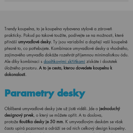
Trendy koupelna, to je koupelna vybavena stylově a zároveň
prakticky. Pokud po takové toužíte, podívejte se na možnosti, které
přináší
umyvadlové desky
. Ty jsou variabilní a dopřejí vaší koupelně
přesně to, co potřebujete. Kombinace umyvadlové desky a vhodného,
zajímavého umyvadla dokáže rozehrát příjemnou minimalistkou ódu.
Ale díky kombinaci s
doplňkovými skříňkami
získáte i dostatek
úložného prostoru.
A to je cesta, kterou dovedete koupelnu k
dokonalosti
.
Parametry desky
Oblíbené umyvadlové desky jste už jistě viděli. Jde o
jednoduchý
designový prvek
, o který se můžete opřít. A to doslova,
protože
tloušťka desky je 50 mm
. K umyvadlovým deskám se však
často upírá pozornost a odráží se od nich celkový design koupelny.