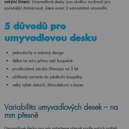
ostrými liniemi
. Umyvadlové desky jsou skvělou možností pro
početnější domácnosti, které ocení 2 samostatná umyvadla.
5 důvodů pro
umyvadlovou desku
jednoduchý a vzdušný design
délka na míru přímo vaší koupelně
prodloužená záruka Dřevojas na 5 let
oblíbená varianta do jakékoliv koupelny
velký výběr dekorů, dřevodekorů a barev
Variabilita umyvadlových desek – na
mm přesně
Umyvadlové desky pro vás nařežeme přesně podle vašich potřeb.