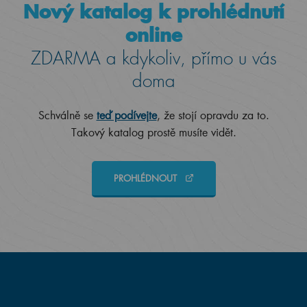
Nový katalog k prohlédnutí
online
ZDARMA a kdykoliv, přímo u vás
doma
Schválně se
teď podívejte
, že stojí opravdu za to.
Takový katalog prostě musíte vidět.
PROHLÉDNOUT