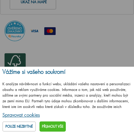
UKAŽ NA MAPĚ
Vážíme si vašeho soukromí
K analýze návštěvnosti a funkcí webu, ukládání vašeho nastavení a personalizaci
obsahu a reklam využíváme cookies. Informace o tom, jak náš web používáte,
sdílíme se svými partnery pro sociální média, inzerci a analýzy, kteří mohou být
ze zemí mimo EU. Partneři tyto údaje mohou zkombinovat s dalšími informacemi,
které jste jim poskytli nebo které získali v důsledku toho, že používáte jejich
služby.
Podrobné informace
Spravovat cookies
ČSN EN ISO
14001:2016
POUZE NEZBYTNÉ
PŘIJMOUT VŠE
ČSN EN ISO