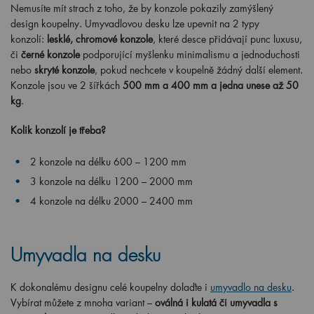
Nemusíte mít strach z toho, že by konzole pokazily zamýšlený
design koupelny. Umyvadlovou desku lze upevnit na 2 typy
konzolí:
lesklé, chromové konzole
, které desce přidávají punc luxusu,
či
černé konzole
podporující myšlenku minimalismu a jednoduchosti
nebo
skryté konzole
, pokud nechcete v koupelně žádný další element.
Konzole jsou ve 2 šířkách
500 mm a 400 mm a jedna unese až 50
kg
.
Kolik konzolí je třeba?
2 konzole na délku 600 – 1200 mm
3 konzole na délku 1200 – 2000 mm
4 konzole na délku 2000 – 2400 mm
Umyvadla na desku
K dokonalému designu celé koupelny dolaďte i
umyvadlo na desku
.
Vybírat můžete z mnoha variant –
oválná i kulatá či umyvadla s