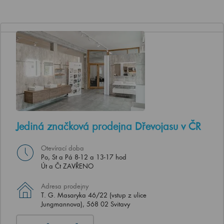
Jediná značková prodejna Dřevojasu v ČR
Otevírací doba
Po, St a Pá 8-12 a 13-17 hod
Út a Čt ZAVŘENO
Adresa prodejny
T. G. Masaryka 46/22 (vstup z ulice
Jungmannova), 568 02 Svitavy