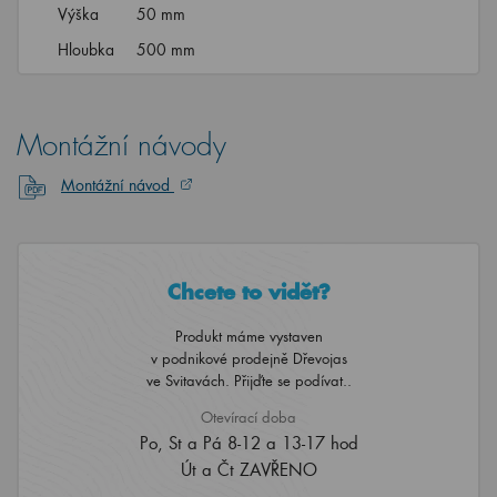
Výška
50 mm
Hloubka
500 mm
Montážní návody
Montážní návod
Chcete to vidět?
Produkt máme vystaven
v podnikové prodejně Dřevojas
ve Svitavách. Přijďte se podívat..
Otevírací doba
Po, St a Pá 8-12 a 13-17 hod
Út a Čt ZAVŘENO