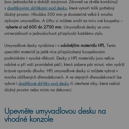
Jsou jednoduché a dokáží zaujmout. Zároveň se skvěle kombinují
s
doplňkovými skříňkami pod desku
, které vytvoří tolik potřebný
úložný prostor. Hloubka 500 mm je dostatečně velká k mnoha
stylovým umyvadlům. A šířku si můžete zvolit na míru své koupelny –
vyberte si od 600 do 2700 mm
. Umyvadlové desky se svou
univerzálností a jednoduchostí přizpůsobí každému stylu.
Umyvadlové desky vyrábíme i v
odolnějším materiálu HPL
. Tento
speciální materiál je ještě více přizpůsobený koupelnovým
podmínkám i vysoké vlhkosti. Desky z HPL materiálu jsou velice
odolné a při vaší pravidelné péči, která zabere pár minut, vám vydrží
krásné opravdu dlouho. HPL umyvadlové desky si můžete vybrat v
mnoha oblíbených dřevodekorech. A ve stejných dřevodekorech lze
vybrat i
doplňkové skříňky pod desku
či otevřené niky, které nabízí
úložný prostor nebo místo na dekoraci.
Upevněte umyvadlovou desku na
vhodné konzole