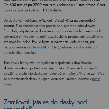
Od
600 mm až po 2700 mm
, a to s odstupem i
1 mm přesně
. Cena
desky se zvyšuje každých
10 cm délky
.
Do desky vám můžeme
vyříznout i přesný výřez na umyvadlo či
baterie
. Tuto skutečnost nám přesně popíšete v objednávkovém
formuláři, abyste desku doručenou k vám domů mohli ihned osadit
vybraným umyvadlem a začít bez dlouhého protahování používat ve
své nové koupelně. Pokud byste si výřez chtěli udělat sami, pak
nezapomeňte na
zatírací silikon
, který zabrání průniku vody do
obnaženého materiálu.
Tyto desky lze využít i do výklenků a společně s doplňkovými
skříňkami vytvořit potřebný úložný prostor. Pozor však na jejich
použití, protože tyto desky nemohou být umístěny přímo na zdi. Více
se o možnostech desek a jejich správném umístění dočtete v
tomto
článku
.
Zamilovali jste se do desky pod