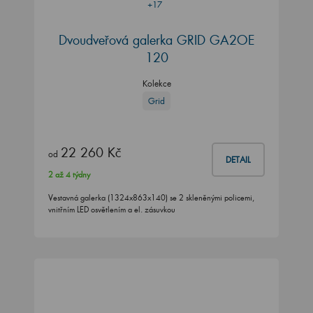
+17
Dvoudveřová galerka GRID GA2OE
120
Kolekce
Grid
22 260 Kč
od
DETAIL
2 až 4 týdny
Vestavná galerka (1324x863x140) se 2 skleněnými policemi,
vnitřním LED osvětlením a el. zásuvkou