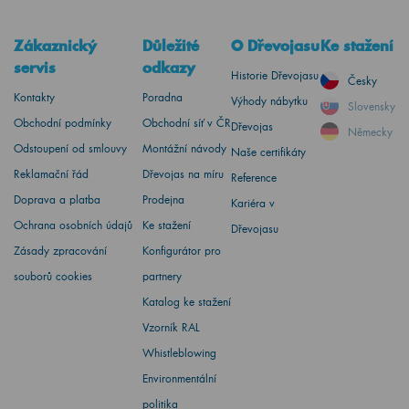
Zákaznický
Důležité
O Dřevojasu
Ke stažení
servis
odkazy
Historie Dřevojasu
Česky
Kontakty
Poradna
Výhody nábytku
Slovensky
Obchodní podmínky
Obchodní síť v ČR
Dřevojas
Německy
Odstoupení od smlouvy
Montážní návody
Naše certifikáty
Reklamační řád
Dřevojas na míru
Reference
Doprava a platba
Prodejna
Kariéra v
Ochrana osobních údajů
Ke stažení
Dřevojasu
Zásady zpracování
Konfigurátor pro
souborů cookies
partnery
Katalog ke stažení
Vzorník RAL
Whistleblowing
Environmentální
politika