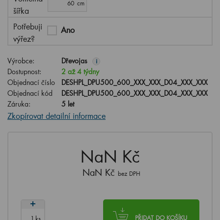
šířka
Potřebuji
Ano
výřez?
Výrobce:
Dřevojas
i
Dostupnost:
2 až 4 týdny
Objednací číslo
DESHPL_DPU500_600_XXX_XXX_D04_XXX_XXX
Objednací kód
DESHPL_DPU500_600_XXX_XXX_D04_XXX_XXX
Záruka:
5 let
Zkopírovat detailní informace
NaN Kč
NaN Kč
bez DPH
ks
PŘIDAT DO KOŠÍKU