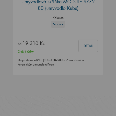
Umyvadlová skříňka MODULE SZZ2
80
(umyvadlo Kube)
Kolekce
Module
19 310 Kč
od
DETAIL
2 až 4 týdny
Umyvadlová skříňka (800x418x500) s 2 zásuvkami a
keramickým umyvadlem Kube