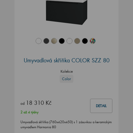
Umyvadlová skříňka COLOR SZZ 80
Kolekce
Color
18 310 Kč
od
DETAIL
2 až 4 týdny
Umyvadlová skříňka (760x420x450) s 1 zásuvkou a keramickým
umyvadlem Harmonia 80