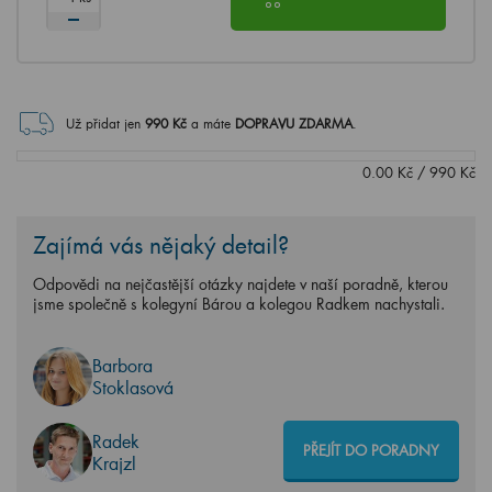
Už přidat jen
990
Kč
a máte
DOPRAVU ZDARMA
.
0.00
Kč
/
990
Kč
Zajímá vás nějaký detail?
Odpovědi na nejčastější otázky najdete v naší poradně, kterou
jsme společně s kolegyní Bárou a kolegou Radkem nachystali.
Barbora
Stoklasová
Radek
PŘEJÍT DO PORADNY
Krajzl