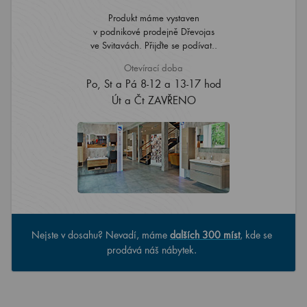
Produkt máme vystaven
v podnikové prodejně Dřevojas
ve Svitavách. Přijďte se podívat..
Otevírací doba
Po, St a Pá 8-12 a 13-17 hod
Út a Čt ZAVŘENO
Nejste v dosahu? Nevadí, máme
dalších 300 míst
, kde se
prodává náš nábytek.