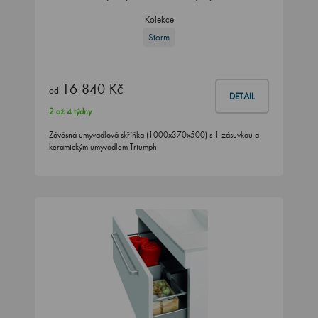
Kolekce
Storm
16 840 Kč
od
DETAIL
2 až 4 týdny
Závěsná umyvadlová skříňka (1000x370x500) s 1 zásuvkou a
keramickým umyvadlem Triumph