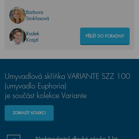
Barbora
Stoklasová
Radek
PŘEJÍT DO PORADNY
Krajzl
Umyvadlová skříňka VARIANTE SZZ 100
(umyvadlo Euphoria)
je součást kolekce Variante
ZOBRAZIT KOLEKCI
Nadstandartně dlouhá záruka 5 let