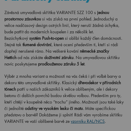
Závěsná umyvadlová skříňka VARIANTE SZZ 100 s
jednou
prostornou zásuvkou
si vás získá na první pohled. Jednoduchý a
velice nadčasový design ostrých linií, který neruší žádná úchytka,
bude patřit do moderních koupelen i za několik let.
Bezúchytkový
systém Push-to-open
si oblíbí každý člen domácnosti.
Stejně tak
tlumené dovírání
, které ocení především ti, kteří si rádi
dopřejí nerušené ráno. Na veškeré kování
německé značky
Hettich
od nás získáte
doživotní záruku
. Na umyvadlovou skříňku
navíc poskytujeme
prodlouženou záruku 5 let
.
Výběr z mnoha variant a možností na vás čeká i při volbě barvy a
dekoru této umyvadlové skříňky. Klasický
dřevodekor v přírodních
tónech
patří u našich zákazníků k velice oblíbeným, ale i dekory
betonu či dalších povrchů budou skvělou volbou. Především pro ty,
kteří chtějí v koupelně něco “trochu” jiného. Možností jsou také laky
či jednolité
odstíny ve vysokém lesku či matu
. Máte specifickou
představu o barvě? Dokážeme ji splnit! Rádi vám vyrobíme skříňku
VARIANTE ve vaší oblíbené barvě ze
vzorníku RAL/NCS
.