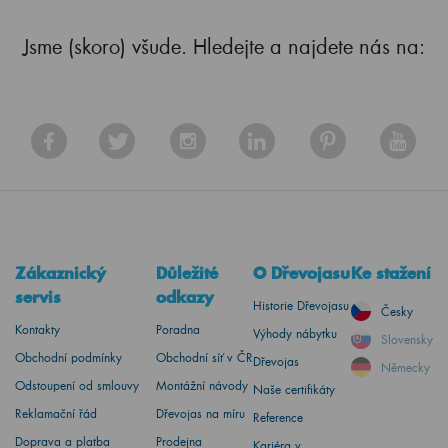
Jsme (skoro) všude. Hledejte a najdete nás na:
Zákaznický
Důležité
O Dřevojasu
Ke stažení
servis
odkazy
Historie Dřevojasu
Česky
Kontakty
Poradna
Výhody nábytku
Slovensky
Obchodní podmínky
Obchodní síť v ČR
Dřevojas
Německy
Odstoupení od smlouvy
Montážní návody
Naše certifikáty
Reklamační řád
Dřevojas na míru
Reference
Doprava a platba
Prodejna
Kariéra v