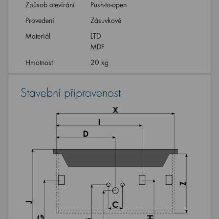
Způsob otevírání
Push-to-open
Provedení
Zásuvkové
Materiál
LTD
MDF
Hmotnost
20 kg
Stavební připravenost