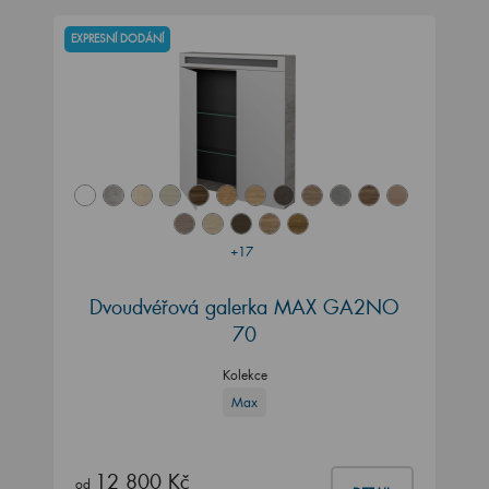
EXPRESNÍ DODÁNÍ
+17
Dvoudvéřová galerka MAX GA2NO
70
Kolekce
Max
12 800 Kč
od