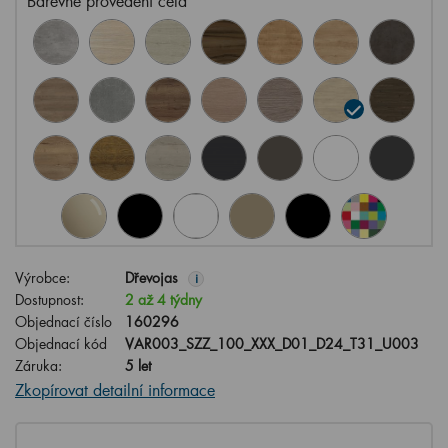
Barevné provedení čela
Výrobce:
Dřevojas
i
Dostupnost:
2 až 4 týdny
Objednací číslo
160296
Objednací kód
VAR003_SZZ_100_XXX_D01_D24_T31_U003
Záruka:
5 let
Zkopírovat detailní informace