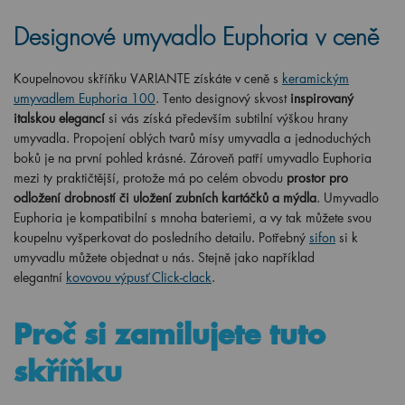
Designové umyvadlo Euphoria v ceně
Koupelnovou skříňku VARIANTE získáte v ceně s
keramickým
umyvadlem Euphoria 100
. Tento designový skvost
inspirovaný
italskou elegancí
si vás získá především subtilní výškou hrany
umyvadla. Propojení oblých tvarů mísy umyvadla a jednoduchých
boků je na první pohled krásné. Zároveň patří umyvadlo Euphoria
mezi ty praktičtější, protože má po celém obvodu
prostor pro
odložení drobností či uložení zubních kartáčků a mýdla
. Umyvadlo
Euphoria je kompatibilní s mnoha bateriemi, a vy tak můžete svou
koupelnu vyšperkovat do posledního detailu. Potřebný
sifon
si k
umyvadlu můžete objednat u nás. Stejně jako například
elegantní
kovovou výpusť Click-clack
.
Proč si zamilujete tuto
skříňku