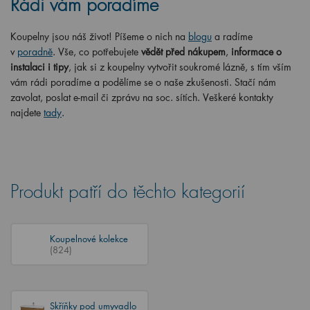
Rádi vám poradíme
Koupelny jsou náš život! Píšeme o nich na
blogu
a radíme
v
poradně
. Vše, co potřebujete
vědět před nákupem
,
informace o
instalaci i tipy
, jak si z koupelny vytvořit soukromé lázně, s tím vším
vám rádi poradíme a podělíme se o naše zkušenosti. Stačí nám
zavolat, poslat e-mail či zprávu na soc. sítích. Veškeré kontakty
najdete
tady
.
Produkt patří do těchto kategorií
Koupelnové kolekce
(824)
Skříňky pod umyvadlo