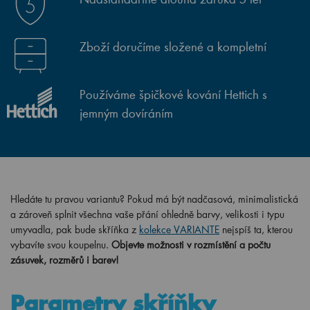
Zboží doručíme složené a kompletní
Používáme špičkové kování Hettich s
jemným dovíráním
Hledáte tu pravou variantu? Pokud má být nadčasová, minimalistická
a zároveň splnit všechna vaše přání ohledně barvy, velikosti i typu
umyvadla, pak bude skříňka z
kolekce VARIANTE
nejspíš ta, kterou
vybavíte svou koupelnu.
Objevte možnosti v rozmístění a počtu
zásuvek, rozměrů i barev!
Parametry skříňky