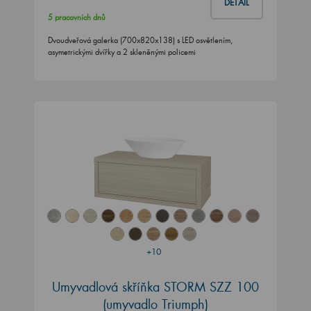
DETAIL
5 pracovních dnů
Dvoudveřová galerka (700x820x138) s LED osvětlením,
asymetrickými dvířky a 2 skleněnými policemi
+10
Umyvadlová skříňka STORM SZZ 100
(umyvadlo Triumph)