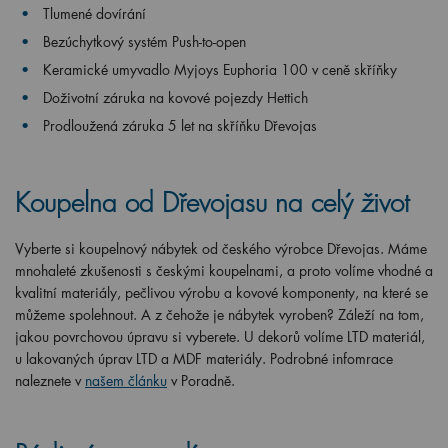
Tlumené dovírání
Bezúchytkový systém Push-to-open
Keramické umyvadlo Myjoys Euphoria 100 v ceně skříňky
Doživotní záruka na kovové pojezdy Hettich
Prodloužená záruka 5 let na skříňku Dřevojas
Koupelna od Dřevojasu na celý život
Vyberte si koupelnový nábytek od českého výrobce Dřevojas. Máme
mnohaleté zkušenosti s českými koupelnami, a proto volíme vhodné a
kvalitní materiály, pečlivou výrobu a kovové komponenty, na které se
můžeme spolehnout. A z čehože je nábytek vyroben? Záleží na tom,
jakou povrchovou úpravu si vyberete. U dekorů volíme LTD materiál,
u lakovaných úprav LTD a MDF materiály. Podrobné infomrace
naleznete v
našem článku
v Poradně.