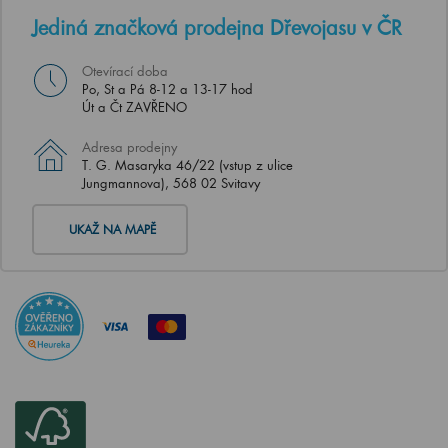
Jediná značková prodejna Dřevojasu v ČR
Otevírací doba
Po, St a Pá 8-12 a 13-17 hod
Út a Čt ZAVŘENO
Adresa prodejny
T. G. Masaryka 46/22 (vstup z ulice
Jungmannova), 568 02 Svitavy
UKAŽ NA MAPĚ