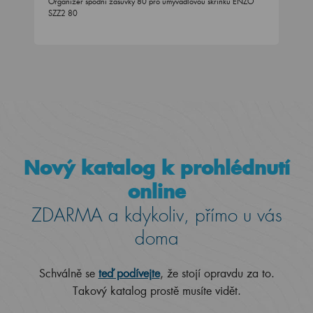
Organizér spodní zásuvky 80 pro umyvadlovou skříňku ENZO
SZZ2 80
Nový katalog k prohlédnutí
online
ZDARMA a kdykoliv, přímo u vás
doma
Schválně se
teď podívejte
, že stojí opravdu za to.
Takový katalog prostě musíte vidět.