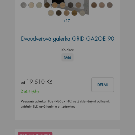
+17
Dvoudveřová galerka GRID GA2OE 90
Kolekce
Grid
19 510 Kč
od
DETAIL
2 až 4 týdny
Vestavná galerka (1024x863x140) se 2 skleněnými policemi,
vnitřním LED osvětlením a el. zásuvkou