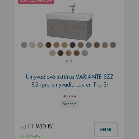
CENA BEZ UMYVADLA
+10
Umyvadlová skříňka VARIANTE SZZ
85
(pro umyvadlo Laufen Pro S)
Kolekce
Variante
11 980 Kč
od
DETAIL
2 až 4 týdny