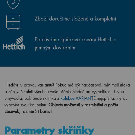
Zboží doručíme složené a kompletní
Používáme špičkové kování Hettich s
jemným dovíráním
Hledáte tu pravou variantu? Pokud má být nadčasová, minimalistická
a zároveň splnit všechna vaše přání ohledně barvy, velikosti i typu
umyvadla, pak bude skříňka z
kolekce VARIANTE
nejspíš ta, kterou
vybavíte svou koupelnu.
Objevte možnosti v rozmístění a počtu
zásuvek, rozměrů i barev!
Parametry skříňky