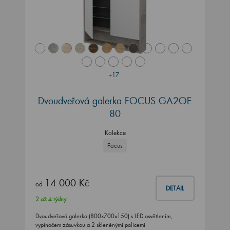
+17
Dvoudveřová galerka FOCUS GA2OE
80
Kolekce
Focus
14 000 Kč
od
DETAIL
2 až 4 týdny
Dvoudveřová galerka (800x700x150) s LED osvětlením,
vypínačem zásuvkou a 2 skleněnými policemi