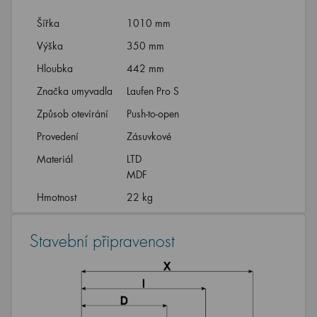
Šířka
1010 mm
Výška
350 mm
Hloubka
442 mm
Značka umyvadla
Laufen Pro S
Způsob otevírání
Push-to-open
Provedení
Zásuvkové
Materiál
LTD
MDF
Hmotnost
22 kg
Stavební připravenost