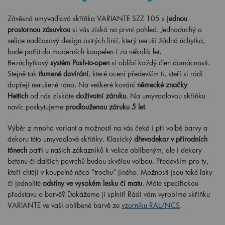
Závěsná umyvadlová skříňka VARIANTE SZZ 105 s
jednou
prostornou zásuvkou
si vás získá na první pohled. Jednoduchý a
velice nadčasový design ostrých linií, který neruší žádná úchytka,
bude patřit do moderních koupelen i za několik let.
Bezúchytkový
systém Push-to-open
si oblíbí každý člen domácnosti.
Stejně tak
tlumené dovírání
, které ocení především ti, kteří si rádi
dopřejí nerušené ráno. Na veškeré kování
německé značky
Hettich
od nás získáte
doživotní záruku
. Na umyvadlovou skříňku
navíc poskytujeme
prodlouženou záruku 5 let
.
Výběr z mnoha variant a možností na vás čeká i při volbě barvy a
dekoru této umyvadlové skříňky. Klasický
dřevodekor v přírodních
tónech
patří u našich zákazníků k velice oblíbeným, ale i dekory
betonu či dalších povrchů budou skvělou volbou. Především pro ty,
kteří chtějí v koupelně něco “trochu” jiného. Možností jsou také laky
či jednolité
odstíny ve vysokém lesku či matu
. Máte specifickou
představu o barvě? Dokážeme ji splnit! Rádi vám vyrobíme skříňku
VARIANTE ve vaší oblíbené barvě ze
vzorníku RAL/NCS
.