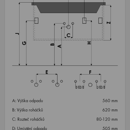
A: Výška odpadu
560 mm
B: Výška roháčků
620 mm
C: Rozteč roháčků
80-120 mm
D: Umístění odpadu
505 mm