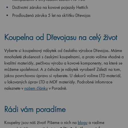
Doživotní záruka na kovové pojezdy Hettich
Prodloužená záruka 5 let na skříňku Dřevojas
Koupelna od Dřevojasu na celý život
Vyberte si koupelnový nábytek od českého výrobce Dřevojas. Máme
mnohaleté zkušenosti s českými koupelnami, a proto volíme vhodné a
kvalitní materiály, pečlivou výrobu a kovové komponenty, na které se
můžeme spolehnout. A z čehože je nábytek vyroben? Záleží na tom,
jakou povrchovou úpravu si vyberete. U dekorů volíme LTD materiál,
u lakovaných úprav LTD a MDF materiály. Podrobné infomrace
naleznete v
našem článku
v Poradně.
Rádi vám poradíme
Koupelny jsou náš život! Píšeme o nich na
blogu
a radíme