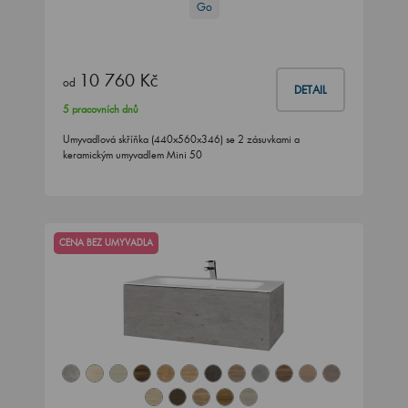
Go
10 760 Kč
od
DETAIL
5 pracovních dnů
Umyvadlová skříňka (440x560x346) se 2 zásuvkami a
keramickým umyvadlem Mini 50
CENA BEZ UMYVADLA