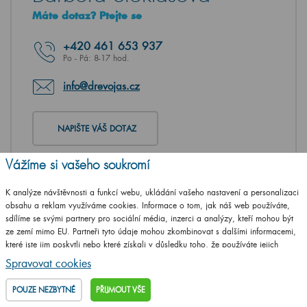
Máte dotaz? Ptejte se
+420
461 653 937
Po - Pá: 8-17 hod.
info@drevojas.cz
NAPIŠTE VÁŠ DOTAZ
Vážíme si vašeho soukromí
K analýze návštěvnosti a funkcí webu, ukládání vašeho nastavení a personalizaci
obsahu a reklam využíváme cookies. Informace o tom, jak náš web používáte,
sdílíme se svými partnery pro sociální média, inzerci a analýzy, kteří mohou být
ze zemí mimo EU. Partneři tyto údaje mohou zkombinovat s dalšími informacemi,
které jste jim poskytli nebo které získali v důsledku toho, že používáte jejich
služby.
Podrobné informace
Spravovat cookies
POUZE NEZBYTNÉ
PŘIJMOUT VŠE