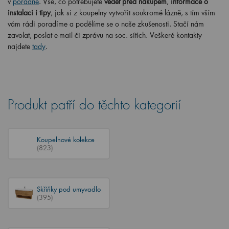
v
poradně
. Vše, co potřebujete
vědět před nákupem
,
informace o
instalaci i tipy
, jak si z koupelny vytvořit soukromé lázně, s tím vším
vám rádi poradíme a podělíme se o naše zkušenosti. Stačí nám
zavolat, poslat e-mail či zprávu na soc. sítích. Veškeré kontakty
najdete
tady
.
Produkt patří do těchto kategorií
Koupelnové kolekce
(823)
Skříňky pod umyvadlo
(395)