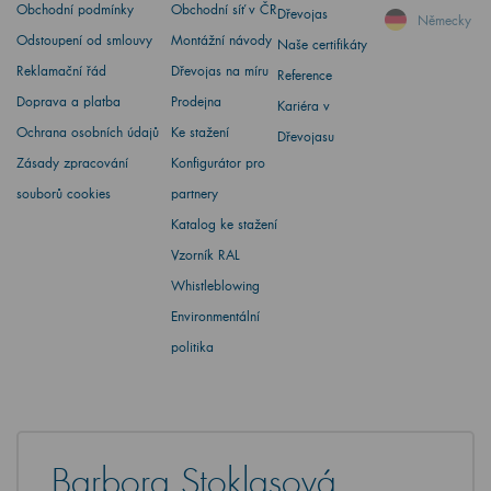
Obchodní podmínky
Obchodní síť v ČR
Dřevojas
Německy
Odstoupení od smlouvy
Montážní návody
Naše certifikáty
Reklamační řád
Dřevojas na míru
Reference
Doprava a platba
Prodejna
Kariéra v
Ochrana osobních údajů
Ke stažení
Dřevojasu
Zásady zpracování
Konfigurátor pro
souborů cookies
partnery
Katalog ke stažení
Vzorník RAL
Whistleblowing
Environmentální
politika
Barbora Stoklasová