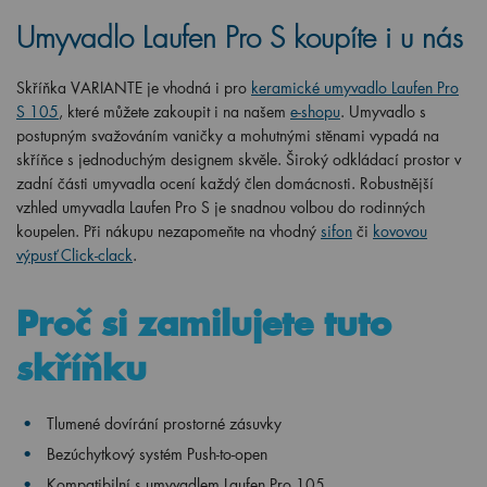
Umyvadlo Laufen Pro S koupíte i u nás
Skříňka VARIANTE je vhodná i pro
keramické umyvadlo Laufen Pro
S 105
, které můžete zakoupit i na našem
e-shopu
. Umyvadlo s
postupným svažováním vaničky a mohutnými stěnami vypadá na
skříňce s jednoduchým designem skvěle. Široký odkládací prostor v
zadní části umyvadla ocení každý člen domácnosti. Robustnější
vzhled umyvadla Laufen Pro S je snadnou volbou do rodinných
koupelen. Při nákupu nezapomeňte na vhodný
sifon
či
kovovou
výpusť Click-clack
.
Proč si zamilujete tuto
skříňku
Tlumené dovírání prostorné zásuvky
Bezúchytkový systém Push-to-open
Kompatibilní s umyvadlem Laufen Pro 105