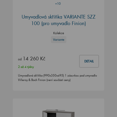
+10
Umyvadlová skříňka VARIANTE SZZ
100
(pro umyvadlo Finion)
Kolekce
Variante
14 260 Kč
od
DETAIL
2 až 4 týdny
Umyvadlová skříňka (990x350x495) 1 zásuvkou pod umyvadlo
Villeroy & Boch Finion (není součástí ceny)