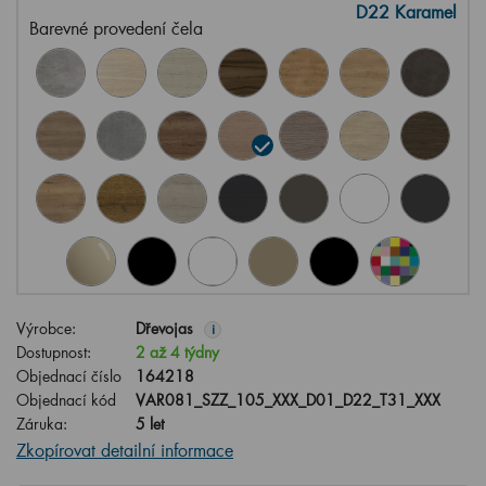
D22 Karamel
Barevné provedení čela
Výrobce:
Dřevojas
i
Dostupnost:
2 až 4 týdny
Objednací číslo
164218
Objednací kód
VAR081_SZZ_105_XXX_D01_D22_T31_XXX
Záruka:
5 let
Zkopírovat detailní informace