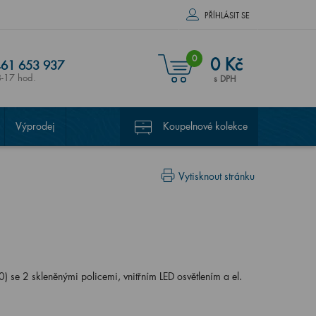
PŘÍHLÁSIT SE
0
0 Kč
61 653 937
8-17 hod.
s DPH
Výprodej
Koupelnové kolekce
Vytisknout stránku
se 2 skleněnými policemi, vnitřním LED osvětlením a el.