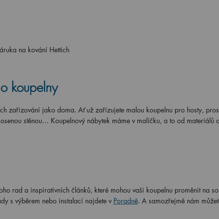
záruka na kování Hettich
do koupelny
ich zařizování jako doma. Ať už zařizujete malou koupelnu pro hosty, pro
zkosenou stěnou… Koupelnový nábytek máme v malíčku, a to od materiálů 
ho rad a inspirativních článků, které mohou vaši koupelnu proměnit na s
dy s výběrem nebo instalací najdete v
Poradně
. A samozřejmě nám můžete