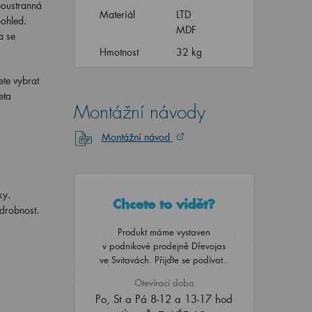
boustranná
Materiál
LTD
pohled.
MDF
a se
Hmotnost
32 kg
ete vybrat
eta
Montážní návody
Montážní návod
ky.
Chcete to vidět?
 drobnost.
Produkt máme vystaven
v podnikové prodejně Dřevojas
ve Svitavách. Přijďte se podívat..
Otevírací doba
Po, St a Pá 8-12 a 13-17 hod