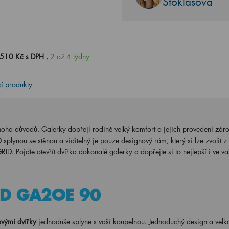
Stoklasová
510 Kč s DPH
,
2 až 4 týdny
cí produkty
mnoha důvodů. Galerky dopřejí rodině velký komfort a jejich provedení záro
plynou se stěnou a viditelný je pouze designový rám, který si lze zvolit 
D. Pojďte otevřít dvířka dokonalé galerky a dopřejte si to nejlepší i ve va
RID GA2OE 90
vými dvířky
jednoduše splyne s vaší koupelnou. Jednoduchý design a velk