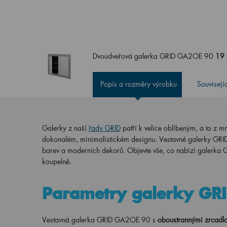
Dvoudveřová galerka GRID GA2OE 90
19 
Popis a rozměry výrobku
Souvisejí
Galerky z naší
řady GRID
patří k velice oblíbeným, a to z 
dokonalém, minimalistickém designu. Vestavné galerky GRID s
barev a moderních dekorů. Objevte vše, co nabízí galerka GRI
koupelně.
Parametry galerky G
Vestavná galerka GRID GA2OE 90 s
oboustrannými zrcadlo