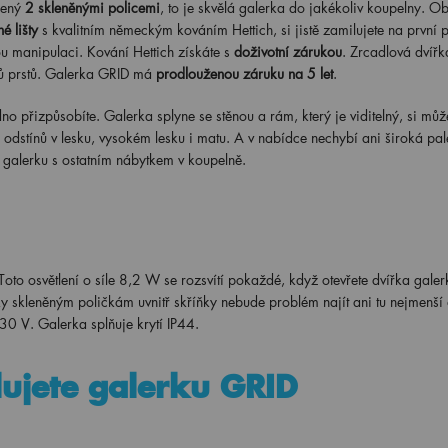
lený
2 skleněnými policemi
, to je skvělá galerka do jakékoliv koupelny. O
é lišty
s kvalitním německým kováním Hettich, si jistě zamilujete na první 
u manipulaci. Kování Hettich získáte s
doživotní zárukou
. Zrcadlová dvířk
ků prstů. Galerka GRID má
prodlouženou záruku na 5 let
.
 přizpůsobíte. Galerka splyne se stěnou a rám, který je viditelný, si můž
stínů v lesku, vysokém lesku i matu. A v nabídce nechybí ani široká pal
e galerku s ostatním nábytkem v koupelně.
 Toto osvětlení o síle 8,2 W se rozsvítí pokaždé, když otevřete dvířka galer
y skleněným poličkám uvnitř skříňky nebude problém najít ani tu nejmenší
230 V. Galerka splňuje krytí IP44.
lujete galerku GRID