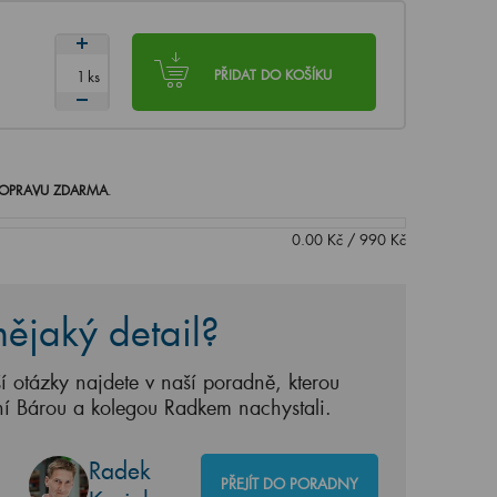
ks
PŘIDAT DO KOŠÍKU
OPRAVU ZDARMA
.
0.00
Kč
/
990
Kč
ějaký detail?
í otázky najdete v naší poradně, kterou
ní Bárou a kolegou Radkem nachystali.
Radek
PŘEJÍT DO PORADNY