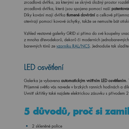
zrcadlová dvířka, za kterými se skrývá úložný prostor rozdě
zrcadlová dvířka, která jsou spojena pomocí naší
patentovan
Díky kování mají dvířka
tlumené dovírání
a celkově příjemno
otevírají pomocí kovové úchytky, takže se nemusíte bát otis
Vzhled vestavné galerky GRID si přímo do své koupelny snadno
z mnoha dřevodekorů, dekorů či moderních jednobarevných od
barevných tónů ze
vzorníku RAL/NCS
. Jednoduše tak sladít
LED osvětlení
Galerka je vybavena
automatickým vnitřním LED osvětlením
.
Příjemné světlo vás navede v brzkých ranních hodinách a dík
Uvnitř skříňky také najdete elektrickou zásuvku s přívodem 
5 důvodů, proč si zami
2 skleněné police