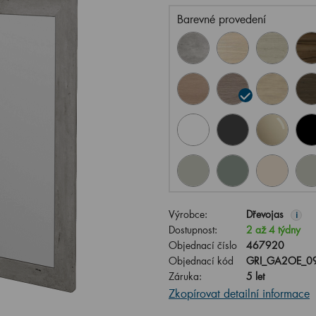
Barevné provedení
Výrobce:
Dřevojas
i
Dostupnost:
2 až 4 týdny
Objednací číslo
467920
Objednací kód
GRI_GA2OE_0
Záruka:
5 let
Zkopírovat detailní informace