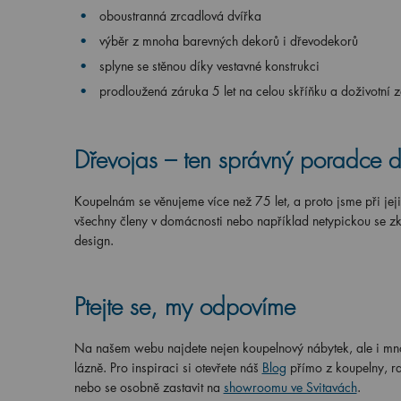
oboustranná zrcadlová dvířka
výběr z mnoha barevných dekorů i dřevodekorů
splyne se stěnou díky vestavné konstrukci
prodloužená záruka 5 let na celou skříňku a doživotní 
Dřevojas – ten správný poradce 
Koupelnám se věnujeme více než 75 let, a proto jsme při jej
všechny členy v domácnosti nebo například netypickou se 
design.
Ptejte se, my odpovíme
Na našem webu najdete nejen koupelnový nábytek, ale i mno
lázně. Pro inspiraci si otevřete náš
Blog
přímo z koupelny, ra
nebo se osobně zastavit na
showroomu ve Svitavách
.