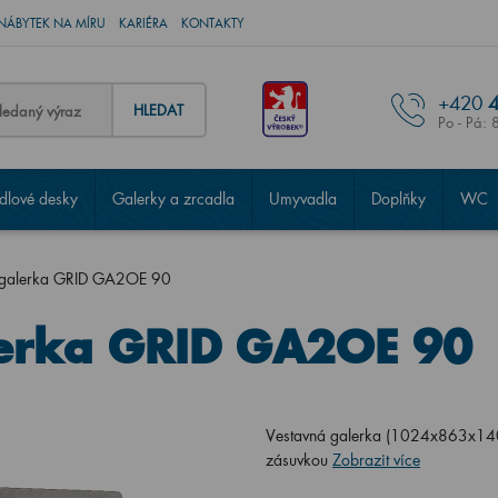
NÁBYTEK NA MÍRU
KARIÉRA
KONTAKTY
+420
4
HLEDAT
Po - Pá: 
lové desky
Galerky a zrcadla
Umyvadla
Doplňky
WC
 galerka GRID GA2OE 90
erka GRID GA2OE 90
Vestavná galerka (1024x863x140) 
zásuvkou
Zobrazit více