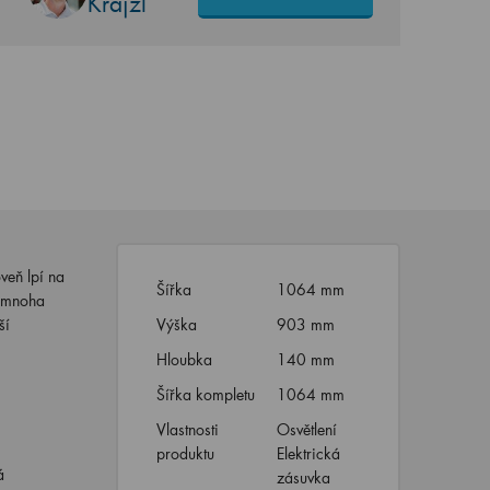
Krajzl
veň lpí na
Šířka
1064 mm
z mnoha
ší
Výška
903 mm
Hloubka
140 mm
Šířka kompletu
1064 mm
Vlastnosti
Osvětlení
produktu
Elektrická
á
zásuvka