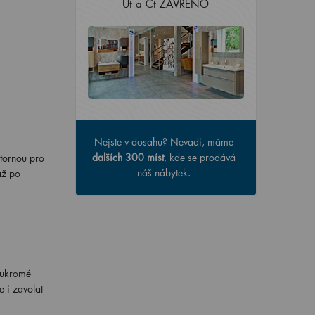
Út a Čt ZAVŘENO
Nejste v dosahu? Nevadí, máme
dalších 300 míst
, kde se prodává
stornou pro
náš nábytek.
až po
oukromé
 i zavolat