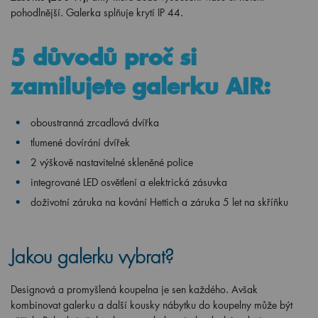
pohodlnější. Galerka splňuje krytí IP 44.
5 důvodů proč si
zamilujete galerku AIR:
oboustranná zrcadlová dvířka
tlumené dovírání dvířek
2 výškově nastavitelné skleněné police
integrované LED osvětlení a elektrická zásuvka
doživotní záruka na kování Hettich a záruka 5 let na skříňku
Jakou galerku vybrat?
Designová a promyšlená koupelna je sen každého. Avšak
kombinovat galerku a další kousky nábytku do koupelny může být