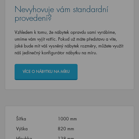
Nevyhovuje vám standardní
provedení?
Vzhledem k tomu, že nábytek opravdu sami vyrábíme,
umíme vám vyjít vstříc. Pokud už máte představu a víte,
jaké bude mít váš vysněný nábytek rozměry, můžete využít
náš jedinečný konfigurátor nábytku na míru.
VÍCE O NÁBYTKU NA MÍRU
Šířka
1000 mm
Výška
820 mm
Hloubka
138 mm