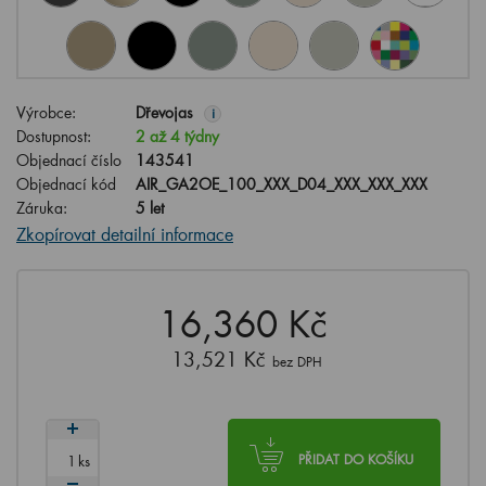
Výrobce:
Dřevojas
i
Dostupnost:
2 až 4 týdny
Objednací číslo
143541
Objednací kód
AIR_GA2OE_100_XXX_D04_XXX_XXX_XXX
Záruka:
5 let
Zkopírovat detailní informace
16,360 Kč
13,521 Kč
bez DPH
ks
PŘIDAT DO KOŠÍKU