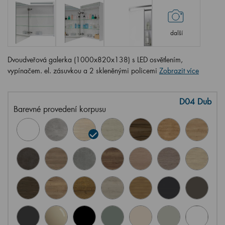
další
Dvoudveřová galerka (1000x820x138) s LED osvětlením,
vypínačem. el. zásuvkou a 2 skleněnými policemi
Zobrazit více
D04 Dub
Barevné provedení korpusu