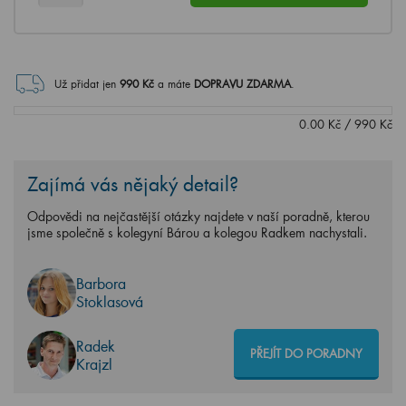
Už přidat jen
990
Kč
a máte
DOPRAVU ZDARMA
.
0.00
Kč
/
990
Kč
Zajímá vás nějaký detail?
Odpovědi na nejčastější otázky najdete v naší poradně, kterou
jsme společně s kolegyní Bárou a kolegou Radkem nachystali.
Barbora
Stoklasová
Radek
PŘEJÍT DO PORADNY
Krajzl