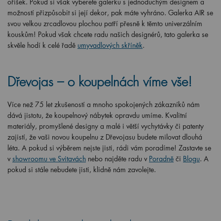
oříšek. Pokud si však vyberete galerku s jednoduchým designem a
možností přizpůsobit si její dekor, pak máte vyhráno. Galerka AIR se
svou velkou zrcadlovou plochou patří přesně k těmto univerzálním
kouskům! Pokud však chcete radu našich designérů, tato galerka se
skvěle hodí k celé řadě
umyvadlových skříněk
.
Dřevojas – o koupelnách víme vše!
Více než 75 let zkušeností a mnoho spokojených zákazníků nám
dává jistotu, že koupelnový nábytek opravdu umíme. Kvalitní
materiály, promyšlené designy a malé i větší vychytávky či patenty
zajistí, že vaši novou koupelnu z Dřevojasu budete milovat dlouhá
léta. A pokud si výběrem nejste jisti, rádi vám poradíme! Zastavte se
v
showroomu ve Svitavách
nebo najděte radu v
Poradně
či
Blogu
. A
pokud si stále nebudete jisti, klidně nám zavolejte.