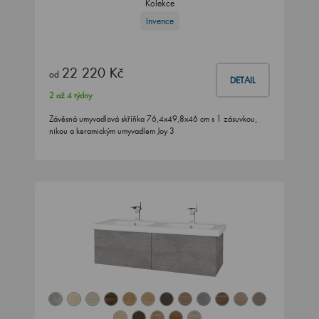
Kolekce
Invence
22 220 Kč
od
DETAIL
2 až 4 týdny
Závěsná umyvadlová skříňka 76,4x49,8x46 cm s 1 zásuvkou,
nikou a keramickým umyvadlem Joy 3