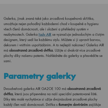
Galerka, jinak zvaná také jako zrcadlová koupelnová skříňka,
umožňuje nejen pohodlný každodenní chod v koupelně a hygienu
všech členů domácnosti, ale i uložení a přehledný systém v
nezbytnostech. Galerka
řady AIR
se vyznačuje jednoduchým a čistým
designem, který sedí ke každému stylu. Můžete si ji upravit barvou,
dekorem i vnitřním uspořádáním. A to nejlepší nakonec! Galerka AIR
má
oboustranná zrcadlová dvířka
. Užijte si dvakrát více zrcadlové
plochy díky našemu patentu. Nahlédněte do galerky a přesvědčte se
sami.
Parametry galerky
Dvoudveřová galerka AIR GA2OE 100 má
oboustranná zrcadlová
dvířka
, která jsou připevněna na naší speciální patentované liště.
Díky této malé vychytávce si užije dvojnásobné zrcadlové plochy
každý člen vaší domácnosti. Dvířka s
tlumeným dovíráním
zajišťuje