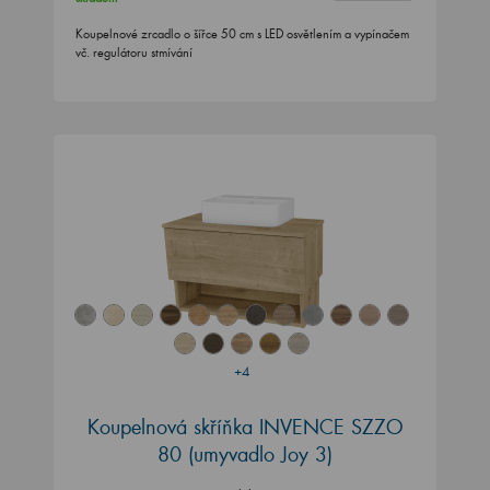
Koupelnové zrcadlo o šířce 50 cm s LED osvětlením a vypínačem
vč. regulátoru stmívání
+4
Koupelnová skříňka INVENCE SZZO
80 (umyvadlo Joy 3)