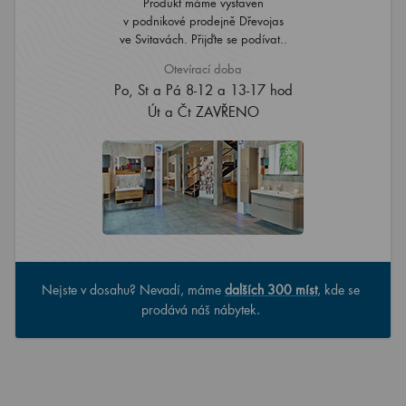
Produkt máme vystaven
v podnikové prodejně Dřevojas
ve Svitavách. Přijďte se podívat..
Otevírací doba
Po, St a Pá 8-12 a 13-17 hod
Út a Čt ZAVŘENO
Nejste v dosahu? Nevadí, máme
dalších 300 míst
, kde se
prodává náš nábytek.