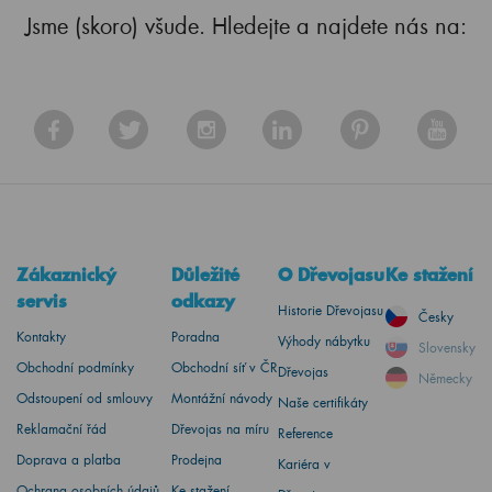
Jsme (skoro) všude. Hledejte a najdete nás na:
Zákaznický
Důležité
O Dřevojasu
Ke stažení
servis
odkazy
Historie Dřevojasu
Česky
Kontakty
Poradna
Výhody nábytku
Slovensky
Obchodní podmínky
Obchodní síť v ČR
Dřevojas
Německy
Odstoupení od smlouvy
Montážní návody
Naše certifikáty
Reklamační řád
Dřevojas na míru
Reference
Doprava a platba
Prodejna
Kariéra v
Ochrana osobních údajů
Ke stažení