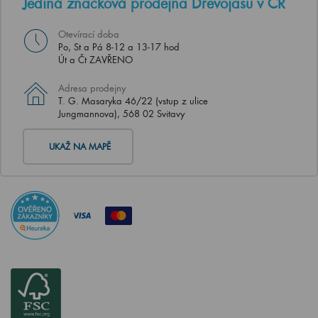
Jediná značková prodejna Dřevojasu v ČR
Otevírací doba
Po, St a Pá 8-12 a 13-17 hod
Út a Čt ZAVŘENO
Adresa prodejny
T. G. Masaryka 46/22 (vstup z ulice
Jungmannova), 568 02 Svitavy
UKAŽ NA MAPĚ