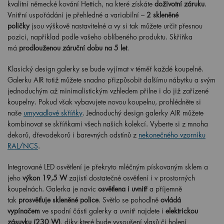
kvalitní německé kování Hettich, na které získáte
doživotní záruku
.
Vnitřní uspořádání je přehledné a variabilní –
2 skleněné
poličky
jsou výškově nastavitelné a vy si tak můžete určit přesnou
pozici, například podle vašeho oblíbeného produktu. Skříňka
má
prodlouženou záruční dobu na 5 let
.
Klasický design galerky se bude vyjímat v téměř každé koupelně.
Galerku AIR totiž můžete snadno přizpůsobit dalšímu nábytku a svým
jednoduchým až minimalistickým vzhledem přilne i do již zařízené
koupelny. Pokud však vybavujete novou koupelnu, prohlédněte si
naše
umyvadlové skříňky
. Jednoduchý design galerky AIR můžete
kombinovat se skříňkami všech našich kolekcí. Vyberte si z mnoha
dekorů, dřevodekorů i barevných odstínů z
nekonečného vzorníku
RAL/NCS
.
Integrované LED osvětlení je překryto mléčným pískovaným sklem a
jeho
výkon 19,5 W
zajistí dostatečné osvětlení i v prostorných
koupelnách. Galerka je navíc
osvětlena i uvnitř
a příjemně
tak
prosvětluje skleněné police
. Světlo se pohodlně
ovládá
vypínačem
ve spodní části galerky a uvnitř najdete i
elektrickou
zásuvku (230 W)
, díky které bude vysoušení vlasů či holení