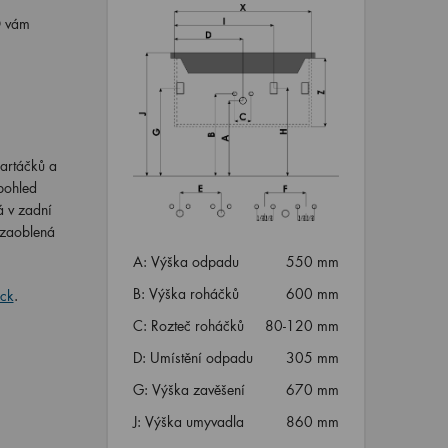
O vám
kartáčků a
pohled
á v zadní
 zaoblená
A: Výška odpadu
550 mm
B: Výška roháčků
600 mm
ack
.
C: Rozteč roháčků
80-120 mm
D: Umístění odpadu
305 mm
G: Výška zavěšení
670 mm
J: Výška umyvadla
860 mm