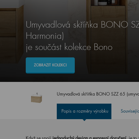
Umyvadlová skříňka BONO SZ
Harmonia)
je součást kolekce Bono
ZOBRAZIT KOLEKCI
Umyvadlová skříňka BONO SZZ 65 (umyv
Popis a rozměry výrobku
Souvisejí
Když se spojí
jednoduchý design a expresní doručení
, je t