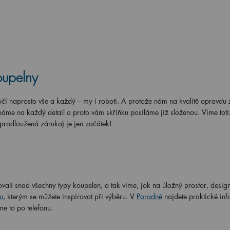
oupelny
í naprosto vše a každý – my i roboti. A protože nám na kvalitě opravdu z
áme na každý detail a proto vám skříňku posíláme již složenou. Víme totiž
 prodloužená záruka) je jen začátek!
vali snad všechny typy koupelen, a tak víme, jak na úložný prostor, design
u
, kterým se můžete inspirovat při výběru. V
Poradně
najdete praktické in
me to po telefonu.