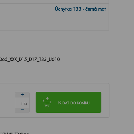
Úchytka T33 - černá mat
065_XXX_D15_D17_T33_U010
ks
PŘIDAT DO KOŠÍKU