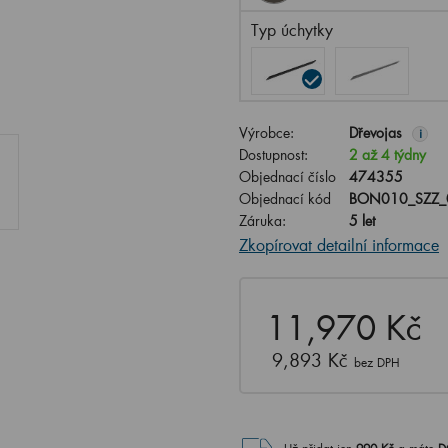
Typ úchytky
Výrobce:
Dřevojas
i
Dostupnost:
2 až 4 týdny
Objednací číslo
474355
Objednací kód
BON010_SZZ_
Záruka:
5 let
Zkopírovat detailní informace
11,970 Kč
9,893 Kč
bez DPH