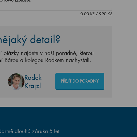
OPRAVU ZDARMA
.
0.00
Kč
/
990
Kč
ějaký detail?
í otázky najdete v naší poradně, kterou
ní Bárou a kolegou Radkem nachystali.
Radek
PŘEJÍT DO PORADNY
Krajzl
artně dlouhá záruka 5 let