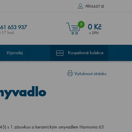
PŘÍHLÁSIT SE
0
0 Kč
61 653 937
8-17 hod.
s DPH
Výprodej
Koupelnové kolekce
Vytisknout stránku
myvadlo
45) s 1 zásuvkou a keramickým umyvadlem Harmonia 65