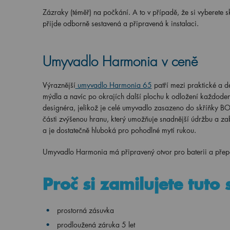
Zázraky (téměř) na počkání. A to v případě, že si vyberete
přijde odborně sestavená a připravená k instalaci.
Umyvadlo Harmonia v ceně
Výraznější
umyvadlo Harmonia 65
patří mezi praktické a d
mýdla a navíc po okrajích další plochu k odložení každoden
designéra, jelikož je celé umyvadlo zasazeno do skříňky B
části zvýšenou hranu, který umožňuje snadnější údržbu a za
a je dostatečně hluboká pro pohodlné mytí rukou.
Umyvadlo Harmonia má připravený otvor pro baterii a přep
Proč si zamilujete tuto
prostorná zásuvka
prodloužená záruka 5 let