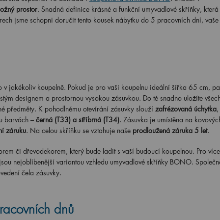
ložný prostor
. Snadná definice krásné a funkční umyvadlové skříňky, která 
orech jsme schopni doručit tento kousek nábytku do 5 pracovních dní, vaše
jakékoliv koupelně. Pokud je pro vaši koupelnu ideální šířka 65 cm, pa
čistým designem a prostornou vysokou zásuvkou. Do té snadno uložíte všec
né předměty. K pohodlnému otevírání zásuvky slouží
zafrézovaná úchytka
,
ou barvách –
černá (T33) a stříbrná (T34)
. Zásuvka je umístěna na kovovýc
ní záruku
. Na celou skříňku se vztahuje naše
prodloužená záruka 5 let
.
rem či dřevodekorem, který bude ladit s vaší budoucí koupelnou. Pro více 
 jsou nejoblíbenější variantou vzhledu umyvadlové skříňky BONO. Společn
ovedení čela zásuvky.
racovních dnů