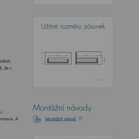
Užitné rozměry zásuvek
áleží,
, že s
Montážní návody
 i
formace. A
Montážní návod