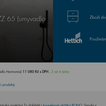
Zboží do
Z 65 (umyvadlo
Používám
adlo Harmonia)
11 080 Kč s DPH
,
2 až 4 týdny
cí produkty
o záruka úspěchu! To dokládá i
koupelnová skříňka BONO
. Snoubí v