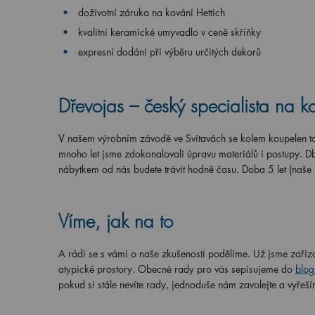
doživotní záruka na kování Hettich
kvalitní keramické umyvadlo v ceně skříňky
expresní dodání při výběru určitých dekorů
Dřevojas – český specialista na k
V našem výrobním závodě ve Svitavách se kolem koupelen toč
mnoho let jsme zdokonalovali úpravu materiálů i postupy. Db
nábytkem od nás budete trávit hodně času. Doba 5 let (naše
Víme, jak na to
A rádi se s vámi o naše zkušenosti podělíme. Už jsme zařizo
atypické prostory. Obecné rady pro vás sepisujeme do
blog
pokud si stále nevíte rady, jednoduše nám zavolejte a vyřeší