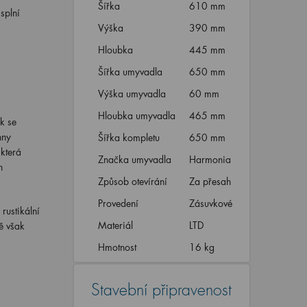
Šířka
610 mm
splní
Výška
390 mm
Hloubka
445 mm
Šířka umyvadla
650 mm
Výška umyvadla
60 mm
Hloubka umyvadla
465 mm
k se
hny
Šířka kompletu
650 mm
 která
Značka umyvadla
Harmonia
h
Způsob otevírání
Za přesah
Provedení
Zásuvkové
rustikální
Materiál
LTD
ě však
Hmotnost
16 kg
Stavební připravenost