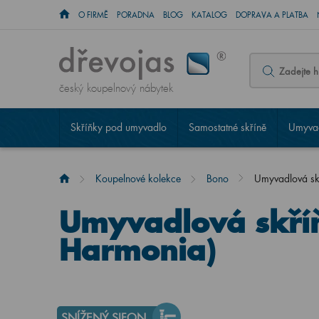
O FIRMĚ
PORADNA
BLOG
KATALOG
DOPRAVA A PLATBA
český koupelnový nábytek
Skříňky pod umyvadlo
Samostatné skříně
Umyvad
Koupelnové kolekce
Bono
Umyvadlová s
Umyvadlová skří
Harmonia)
SNÍŽENÝ SIFON