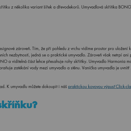
 skříňku z několika variant šířek a dřevodekorů. Umyvadlová skříňka BON
esignové zároveň. Tím, že při pohledu z vrchu vidíme prostor pro uložení 
ních nezbytností, jedná se o praktické umyvadlo. Zároveň však netrpí ani 
ONO a viditelná část lehce přesahuje rohy skříňky. Umyvadlo Harmonia m
braňuje zatékání vody mezi umyvadlo a stěnu. Vanička umyvadla je uvnitř
ad. K umyvadlu můžete dokoupit i náš
praktickou kovovou výpusť Click-cl
 skříňku?