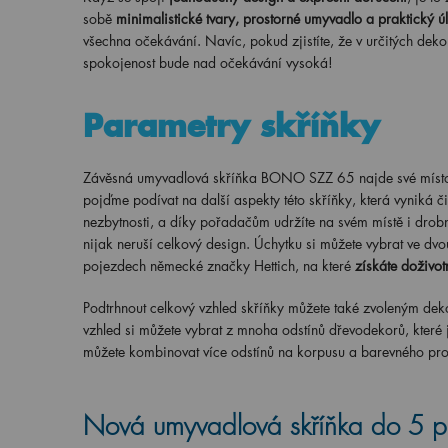
sobě
minimalistické tvary, prostorné umyvadlo a praktický ú
všechna očekávání. Navíc, pokud zjistíte, že v určitých dek
spokojenost bude nad očekávání vysoká!
Parametry skříňky
Závěsná umyvadlová skříňka BONO SZZ 65 najde své místo v 
pojďme podívat na další aspekty této skříňky, která vyniká 
nezbytnosti, a díky pořadačům udržíte na svém místě i drob
nijak neruší celkový design. Úchytku si můžete vybrat ve dv
pojezdech německé značky Hettich, na které
získáte doživot
Podtrhnout celkový vzhled skříňky můžete také zvoleným deko
vzhled si můžete vybrat z mnoha odstínů dřevodekorů, které
můžete kombinovat více odstínů na korpusu a barevného pr
Nová umyvadlová skříňka do 5 p