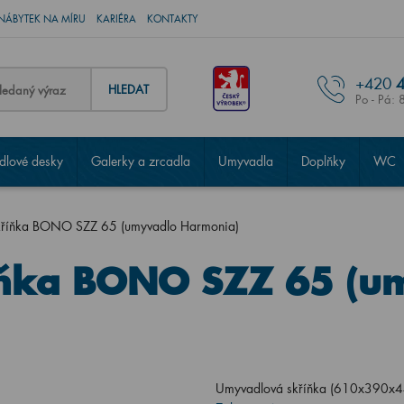
NÁBYTEK NA MÍRU
KARIÉRA
KONTAKTY
+420
4
HLEDAT
Po - Pá: 
lové desky
Galerky a zrcadla
Umyvadla
Doplňky
WC
kříňka BONO SZZ 65 (umyvadlo Harmonia)
ňka BONO SZZ 65 (u
Umyvadlová skříňka (610x390x4