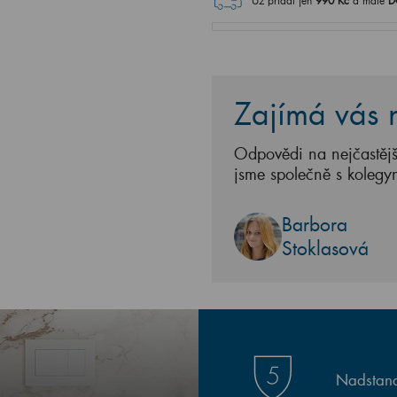
Už přidat jen
990
Kč
a máte
D
Zajímá vás n
Odpovědi na nejčastějš
jsme společně s kolegy
Barbora
Stoklasová
Nadstand