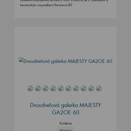
Závěsná umyvadlová skříňka (760x720x450) se 2 zásuvkami a
keramickým umyvadlem Harmonia 80
Dvoudveřová galerka MAJESTY
GA2OE 60
Kolekce
Majesty