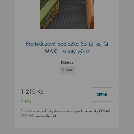
Protiskluzová podložka 55 (2 ks, Q
MAX) - kulatý výřez
Kolekce
Q Max
1 210 Kč
DETAIL
2 týdny
Protiskluzové podložky do zásuvek umyvadlové skříňky Q MAX
SZZ2 55 s umyvadlem Q