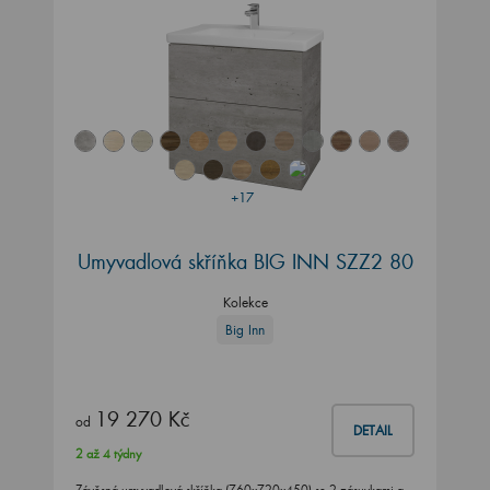
+17
Umyvadlová skříňka BIG INN SZZ2 80
Kolekce
Big Inn
19 270 Kč
od
DETAIL
2 až 4 týdny