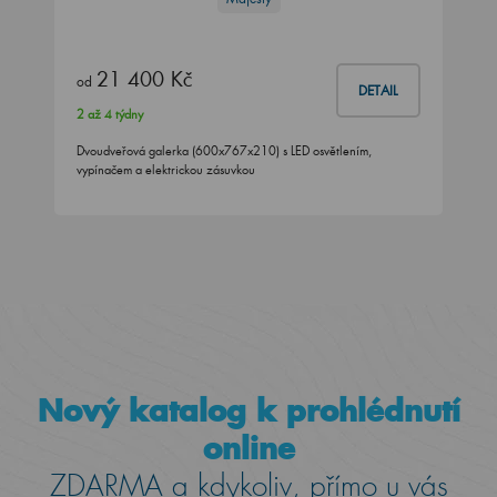
21 400 Kč
od
DETAIL
2 až 4 týdny
Dvoudveřová galerka (600x767x210) s LED osvětlením,
vypínačem a elektrickou zásuvkou
Nový katalog k prohlédnutí
online
ZDARMA a kdykoliv, přímo u vás