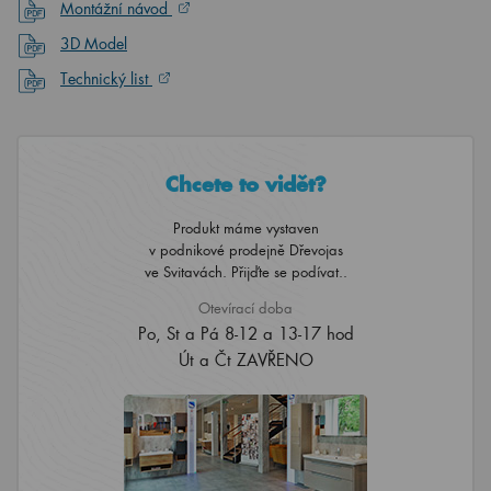
Montážní návod
3D Model
Technický list
Chcete to vidět?
Produkt máme vystaven
v podnikové prodejně Dřevojas
ve Svitavách. Přijďte se podívat..
Otevírací doba
Po, St a Pá 8-12 a 13-17 hod
Út a Čt ZAVŘENO