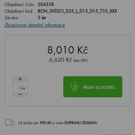
Objednací číslo
204358
Objednací kód
BON_SVD2O_035_L_D15_D15_T33_XXX
Záruka:
5 let
Zkopírovat detailní informace
8,010 Kč
6,620 Kč
bez DPH
ks
PŘIDAT DO KOŠÍKU
Už přidat jen
990
Kč
a máte
DOPRAVU ZDARMA
.