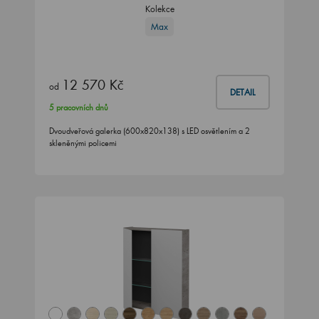
Kolekce
Max
12 570 Kč
od
DETAIL
5 pracovních dnů
Dvoudveřová galerka (600x820x138) s LED osvětlením a 2
skleněnými policemi