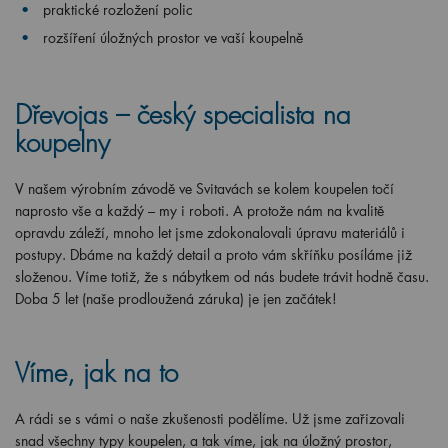
praktické rozložení polic
rozšíření úložných prostor ve vaší koupelně
Dřevojas – český specialista na
koupelny
V našem výrobním závodě ve Svitavách se kolem koupelen točí
naprosto vše a každý – my i roboti. A protože nám na kvalitě
opravdu záleží, mnoho let jsme zdokonalovali úpravu materiálů i
postupy. Dbáme na každý detail a proto vám skříňku posíláme již
složenou. Víme totiž, že s nábytkem od nás budete trávit hodně času.
Doba 5 let (naše prodloužená záruka) je jen začátek!
Víme, jak na to
A rádi se s vámi o naše zkušenosti podělíme. Už jsme zařizovali
snad všechny typy koupelen, a tak víme, jak na úložný prostor,