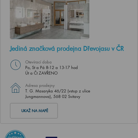
Jediná značková prodejna Dřevojasu v ČR
Otevírací doba
Po, St a Pá 8-12 a 13-17 hod
Út a Čt ZAVŘENO
Adresa prodejny
T. G. Masaryka 46/22 (vstup z ulice
Jungmannova), 568 02 Svitavy
UKAŽ NA MAPĚ