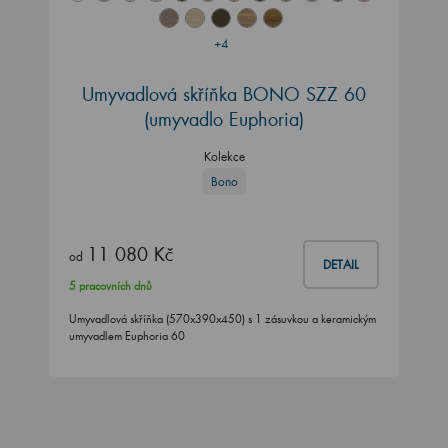
+4
Umyvadlová skříňka BONO SZZ 60
(umyvadlo Euphoria)
Kolekce
Bono
11 080 Kč
od
DETAIL
5 pracovních dnů
Umyvadlová skříňka (570x390x450) s 1 zásuvkou a keramickým
umyvadlem Euphoria 60