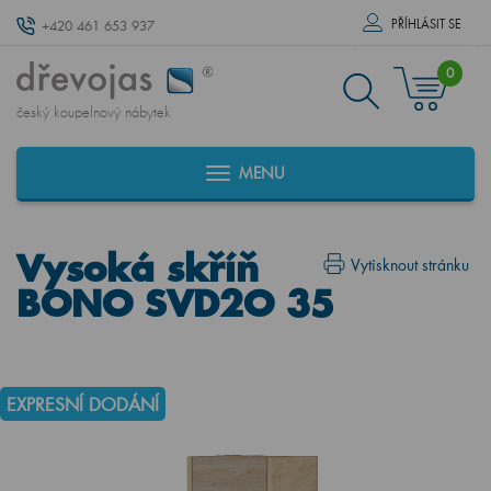
PŘÍHLÁSIT SE
+420 461 653 937
0
český koupelnový nábytek
MENU
Vysoká skříň
Vytisknout stránku
BONO SVD2O 35
EXPRESNÍ DODÁNÍ