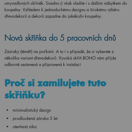
umyvadlových skříněk. Snadno ji však sladíte i s dalším nábytkem do
koupelny. Vzhledem k jednoduchému designu a širokému výběru
dřevodekorů a dekorů zapadne do jakékoliv koupelny.
Nová skříňka do 5 pracovních dnů
Zázraky (téměř) na počkání. A to i v případě, že si vyberete z
několika variant dřevodekorů. Vysoká skříň BONO vám přijde
odborně sestavená a připravená k instalaci
Proč si zamilujete tuto
skříňku?
minimalistický design
prodloužená záruka 5 let
otevřená nika