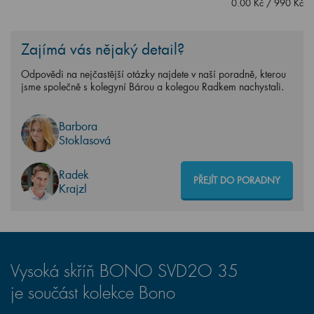
0.00
Kč
/
990
Kč
Zajímá vás nějaký detail?
Odpovědi na nejčastější otázky najdete v naší poradně, kterou
jsme společně s kolegyní Bárou a kolegou Radkem nachystali.
Barbora
Stoklasová
Radek
PŘEJÍT DO PORADNY
Krajzl
Vysoká skříň BONO SVD2O 35
je součást kolekce Bono