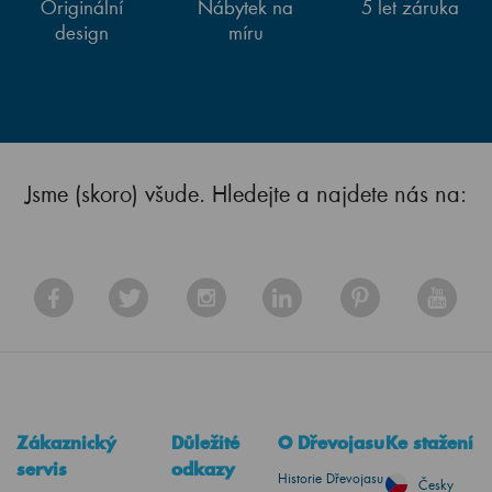
Originální
Nábytek na
5 let záruka
design
míru
Jsme (skoro) všude. Hledejte a najdete nás na:
Zákaznický
Důležité
O Dřevojasu
Ke stažení
servis
odkazy
Historie Dřevojasu
Česky