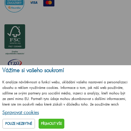
Vážíme si vašeho soukromí
K analýze návštěvnosti a funkcí webu, ukládání vašeho nastavení a personalizaci
ČSN EN ISO
obsahu a reklam využíváme cookies. Informace o tom, jak náš web používáte,
14001:2016
sdílíme se svými partnery pro sociální média, inzerci a analýzy, kteří mohou být
ze zemí mimo EU. Partneři tyto údaje mohou zkombinovat s dalšími informacemi,
ČSN EN ISO
které jste jim poskytli nebo které získali v důsledku toho, že používáte jejich
9001:2016
služby.
Podrobné informace
Spravovat cookies
POUZE NEZBYTNÉ
PŘIJMOUT VŠE