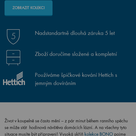
ZOBRAZIT KOLEKCI
Nadstandartně dlouhá záruka 5 let
Zboží doručíme složené a kompletní
Používáme špičkové kování Hettich s
jemným dovíráním
Život v koupelně se často mění – z pár minut během ranního spěchu
se může stát hodinová návštěva domácích lázní. A na všechny tyto
situace musíte být připraveni! Vysoká skříň
kolekce BONO
pojme