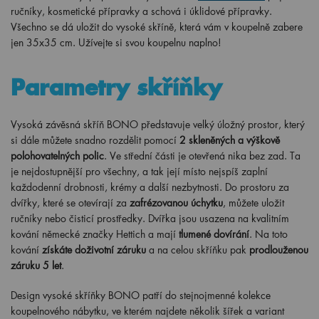
ručníky, kosmetické přípravky a schová i úklidové přípravky.
Všechno se dá uložit do vysoké skříně, která vám v koupelně zabere
jen 35x35 cm. Užívejte si svou koupelnu naplno!
Parametry skříňky
Vysoká závěsná skříň BONO představuje velký úložný prostor, který
si dále můžete snadno rozdělit pomocí
2 skleněných a výškově
polohovatelných polic
. Ve střední části je otevřená nika bez zad. Ta
je nejdostupnější pro všechny, a tak její místo nejspíš zaplní
každodenní drobnosti, krémy a další nezbytnosti. Do prostoru za
dvířky, které se otevírají za
zafrézovanou úchytku
, můžete uložit
ručníky nebo čisticí prostředky. Dvířka jsou usazena na kvalitním
kování německé značky Hettich a mají
tlumené dovírání
. Na toto
kování
získáte doživotní záruku
a na celou skříňku pak
prodlouženou
záruku 5 let
.
Design vysoké skříňky BONO patří do stejnojmenné kolekce
koupelnového nábytku, ve kterém najdete několik šířek a variant