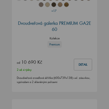
+17
Dvoudveřová galerka PREMIUM GA2E
60
Kolekce
Premium
10 690 Kč
od
DETAIL
2 až 4 týdny
Dvoudveřová zrcadlová skříňka (600x739x138) s el. zásuvkou,
vypínačem a 2 skleněnými policemi