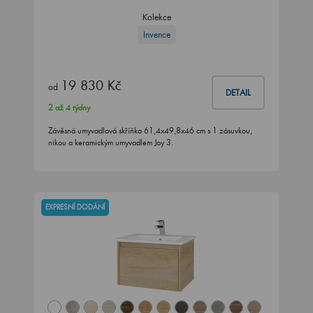
Kolekce
Invence
19 830 Kč
od
DETAIL
2 až 4 týdny
Závěsná umyvadlová skříňka 61,4x49,8x46 cm s 1 zásuvkou,
nikou a keramickým umyvadlem Joy 3.
EXPRESNÍ DODÁNÍ