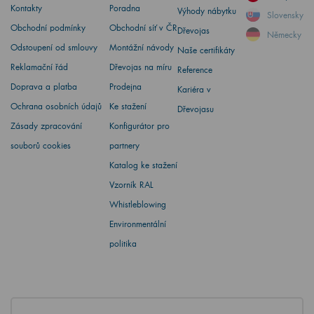
Kontakty
Poradna
Výhody nábytku
Slovensky
Obchodní podmínky
Obchodní síť v ČR
Dřevojas
Německy
Odstoupení od smlouvy
Montážní návody
Naše certifikáty
Reklamační řád
Dřevojas na míru
Reference
Doprava a platba
Prodejna
Kariéra v
Ochrana osobních údajů
Ke stažení
Dřevojasu
Zásady zpracování
Konfigurátor pro
souborů cookies
partnery
Katalog ke stažení
Vzorník RAL
Whistleblowing
Environmentální
politika