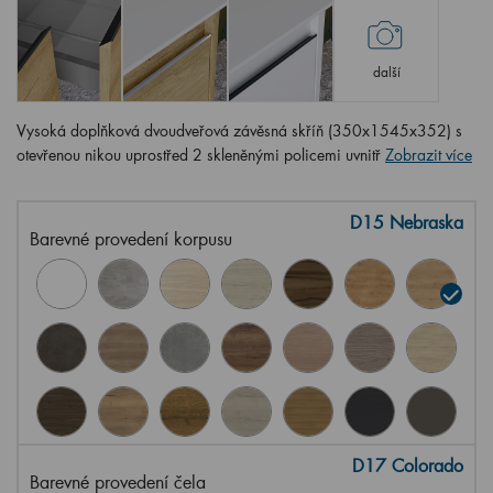
další
Vysoká doplňková dvoudveřová závěsná skříň (350x1545x352) s
otevřenou nikou uprostřed 2 skleněnými policemi uvnitř
Zobrazit více
D15 Nebraska
Barevné provedení korpusu
D17 Colorado
Barevné provedení čela