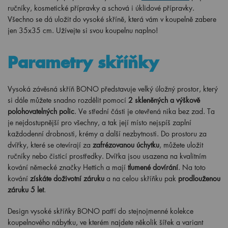
ručníky, kosmetické přípravky a schová i úklidové přípravky.
Všechno se dá uložit do vysoké skříně, která vám v koupelně zabere
jen 35x35 cm. Užívejte si svou koupelnu naplno!
Parametry skříňky
Vysoká závěsná skříň BONO představuje velký úložný prostor, který
si dále můžete snadno rozdělit pomocí
2 skleněných a výškově
polohovatelných polic
. Ve střední části je otevřená nika bez zad. Ta
je nejdostupnější pro všechny, a tak její místo nejspíš zaplní
každodenní drobnosti, krémy a další nezbytnosti. Do prostoru za
dvířky, které se otevírají za
zafrézovanou úchytku
, můžete uložit
ručníky nebo čisticí prostředky. Dvířka jsou usazena na kvalitním
kování německé značky Hettich a mají
tlumené dovírání
. Na toto
kování
získáte doživotní záruku
a na celou skříňku pak
prodlouženou
záruku 5 let
.
Design vysoké skříňky BONO patří do stejnojmenné kolekce
koupelnového nábytku, ve kterém najdete několik šířek a variant