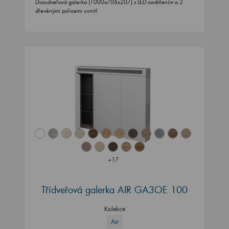
Dvoudveřová galerka (1000x706x207) s LED osvětlením a 2
dřevěnými policemi uvnitř
+17
Třídveřová galerka AIR GA3OE 100
Kolekce
Air