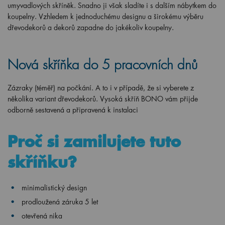
umyvadlových skříněk. Snadno ji však sladíte i s dalším nábytkem do
koupelny. Vzhledem k jednoduchému designu a širokému výběru
dřevodekorů a dekorů zapadne do jakékoliv koupelny.
Nová skříňka do 5 pracovních dnů
Zázraky (téměř) na počkání. A to i v případě, že si vyberete z
několika variant dřevodekorů. Vysoká skříň BONO vám přijde
odborně sestavená a připravená k instalaci
Proč si zamilujete tuto
skříňku?
minimalistický design
prodloužená záruka 5 let
otevřená nika