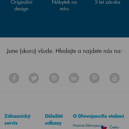
Originální
Nábytek na
5 let záruka
design
míru
Jsme (skoro) všude. Hledejte a najdete nás na:
Zákaznický
Důležité
O Dřevojasu
Ke stažení
servis
odkazy
Historie Dřevojasu
Česky