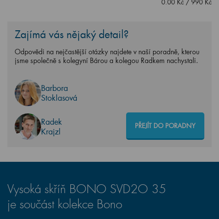
0.00
Kč
/
990
Kč
Zajímá vás nějaký detail?
Odpovědi na nejčastější otázky najdete v naší poradně, kterou
jsme společně s kolegyní Bárou a kolegou Radkem nachystali.
Barbora
Stoklasová
Radek
PŘEJÍT DO PORADNY
Krajzl
Vysoká skříň BONO SVD2O 35
je součást kolekce Bono