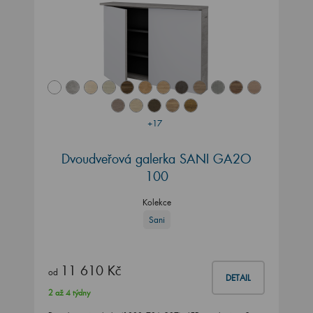
+17
Dvoudveřová galerka SANI GA2O
100
Kolekce
Sani
11 610 Kč
od
DETAIL
2 až 4 týdny