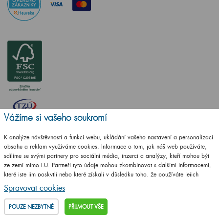
Vážíme si vašeho soukromí
K analýze návštěvnosti a funkcí webu, ukládání vašeho nastavení a personalizaci
ČSN EN ISO
obsahu a reklam využíváme cookies. Informace o tom, jak náš web používáte,
14001:2016
sdílíme se svými partnery pro sociální média, inzerci a analýzy, kteří mohou být
ze zemí mimo EU. Partneři tyto údaje mohou zkombinovat s dalšími informacemi,
ČSN EN ISO
které jste jim poskytli nebo které získali v důsledku toho, že používáte jejich
9001:2016
služby.
Podrobné informace
Spravovat cookies
POUZE NEZBYTNÉ
PŘIJMOUT VŠE