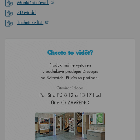
Montážní návod
3D Model
Technický list
Chcete to vidět?
Produkt máme vystaven
v podnikové prodejně Dřevojas
ve Svitavách. Přijďte se podívat..
Otevírací doba
Po, St a Pá 8-12 a 13-17 hod
Út a Čt ZAVŘENO