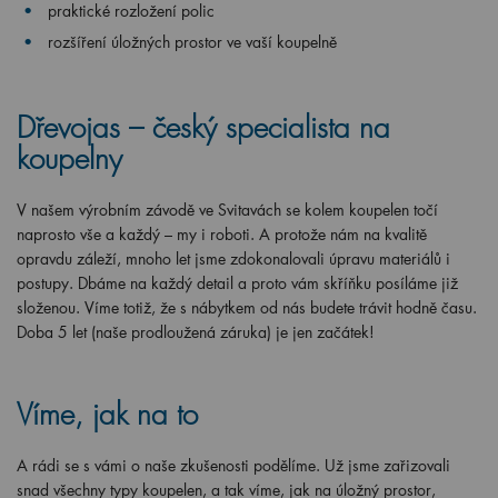
praktické rozložení polic
rozšíření úložných prostor ve vaší koupelně
Dřevojas – český specialista na
koupelny
V našem výrobním závodě ve Svitavách se kolem koupelen točí
naprosto vše a každý – my i roboti. A protože nám na kvalitě
opravdu záleží, mnoho let jsme zdokonalovali úpravu materiálů i
postupy. Dbáme na každý detail a proto vám skříňku posíláme již
složenou. Víme totiž, že s nábytkem od nás budete trávit hodně času.
Doba 5 let (naše prodloužená záruka) je jen začátek!
Víme, jak na to
A rádi se s vámi o naše zkušenosti podělíme. Už jsme zařizovali
snad všechny typy koupelen, a tak víme, jak na úložný prostor,