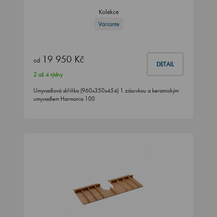
Kolekce
Variante
19 950 Kč
od
DETAIL
2 až 4 týdny
Umyvadlová skříňka (960x350x454) 1 zásuvkou a keramickým
umyvadlem Harmonia 100