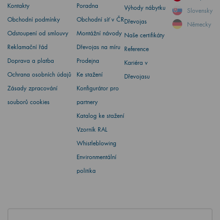
Kontakty
Poradna
Výhody nábytku
Slovensky
Obchodní podmínky
Obchodní síť v ČR
Dřevojas
Německy
Odstoupení od smlouvy
Montážní návody
Naše certifikáty
Reklamační řád
Dřevojas na míru
Reference
Doprava a platba
Prodejna
Kariéra v
Ochrana osobních údajů
Ke stažení
Dřevojasu
Zásady zpracování
Konfigurátor pro
souborů cookies
partnery
Katalog ke stažení
Vzorník RAL
Whistleblowing
Environmentální
politika