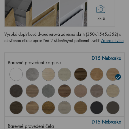
další
Vysoká doplňková dvoudveřová závěsná skříň (350x1545x352) s
otevřenou nikou uprostřed 2 skleněnými policemi uvnitř
Zobrazit více
D15 Nebraska
Barevné provedení korpusu
D15 Nebraska
Barevné provedení čela