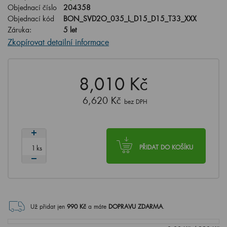
Objednací číslo
204358
Objednací kód
BON_SVD2O_035_L_D15_D15_T33_XXX
Záruka:
5 let
Zkopírovat detailní informace
8,010 Kč
6,620 Kč
bez DPH
ks
PŘIDAT DO KOŠÍKU
Už přidat jen
990
Kč
a máte
DOPRAVU ZDARMA
.