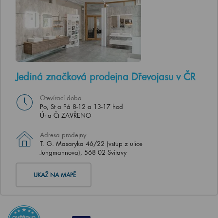
Jediná značková prodejna Dřevojasu v ČR
Otevírací doba
Po, St a Pá 8-12 a 13-17 hod
Út a Čt ZAVŘENO
Adresa prodejny
T. G. Masaryka 46/22 (vstup z ulice
Jungmannova), 568 02 Svitavy
UKAŽ NA MAPĚ