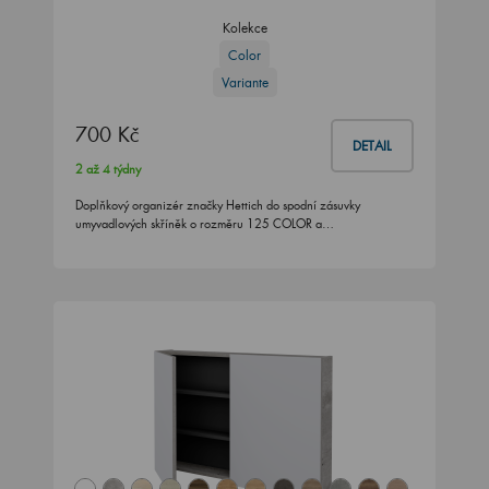
Kolekce
Color
Variante
700 Kč
DETAIL
2 až 4 týdny
Doplňkový organizér značky Hettich do spodní zásuvky
umyvadlových skříněk o rozměru 125 COLOR a…