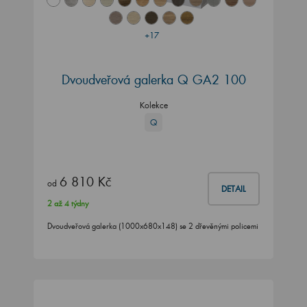
+17
Dvoudveřová galerka Q GA2 100
Kolekce
Q
6 810 Kč
od
DETAIL
2 až 4 týdny
Dvoudveřová galerka (1000x680x148) se 2 dřevěnými policemi