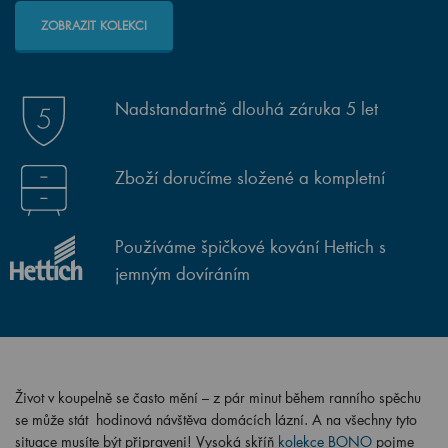
ZOBRAZIT KOLEKCI
Nadstandartně dlouhá záruka 5 let
Zboží doručíme složené a kompletní
Používáme špičkové kování Hettich s
jemným dovíráním
Život v koupelně se často mění – z pár minut během ranního spěchu
se může stát hodinová návštěva domácích lázní. A na všechny tyto
situace musíte být připraveni! Vysoká skříň
kolekce BONO
pojme