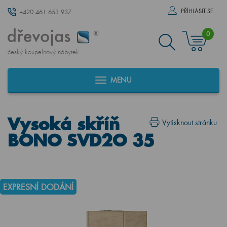
PŘÍHLÁSIT SE
+420 461 653 937
0
český koupelnový nábytek
MENU
Vysoká skříň
Vytisknout stránku
BONO SVD2O 35
EXPRESNÍ DODÁNÍ