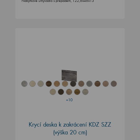
Nábytkové umyvadlo s přepadem, 122,6x46x13
+10
Krycí deska k zakrácení KDZ SZZ
(výška 20 cm)