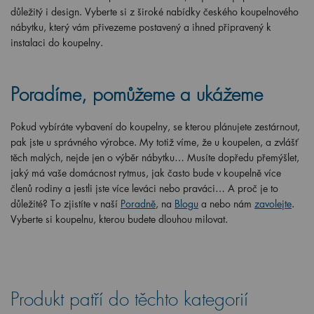
důležitý i design. Vyberte si z široké nabídky českého koupelnového
nábytku, který vám přivezeme postavený a ihned připravený k
instalaci do koupelny.
Poradíme, pomůžeme a ukážeme
Pokud vybíráte vybavení do koupelny, se kterou plánujete zestárnout,
pak jste u správného výrobce. My totiž víme, že u koupelen, a zvlášť
těch malých, nejde jen o výběr nábytku… Musíte dopředu přemýšlet,
jaký má vaše domácnost rytmus, jak často bude v koupelně více
členů rodiny a jestli jste více leváci nebo praváci… A proč je to
důležité? To zjistíte v naší
Poradně
, na
Blogu
a nebo nám
zavolejte
.
Vyberte si koupelnu, kterou budete dlouhou milovat.
Produkt patří do těchto kategorií