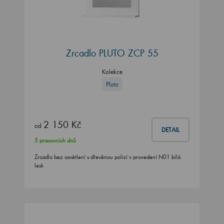
Zrcadlo PLUTO ZCP 55
Kolekce
Pluto
2 150 Kč
od
DETAIL
5 pracovních dnů
Zrcadlo bez osvětlení s dřevěnou policí v provedení N01 bílá
lesk