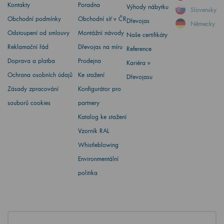
Kontakty
Poradna
Výhody nábytku
Slovensky
Obchodní podmínky
Obchodní síť v ČR
Dřevojas
Německy
Odstoupení od smlouvy
Montážní návody
Naše certifikáty
Reklamační řád
Dřevojas na míru
Reference
Doprava a platba
Prodejna
Kariéra v
Ochrana osobních údajů
Ke stažení
Dřevojasu
Zásady zpracování
Konfigurátor pro
souborů cookies
partnery
Katalog ke stažení
Vzorník RAL
Whistleblowing
Environmentální
politika