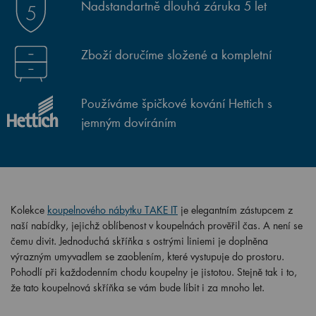
Nadstandartně dlouhá záruka 5 let
Zboží doručíme složené a kompletní
Používáme špičkové kování Hettich s
jemným dovíráním
Kolekce
koupelnového nábytku TAKE IT
je elegantním zástupcem z
naší nabídky, jejichž oblíbenost v koupelnách prověřil čas. A není se
čemu divit. Jednoduchá skříňka s ostrými liniemi je doplněna
výrazným umyvadlem se zaoblením, které vystupuje do prostoru.
Pohodlí při každodenním chodu koupelny je jistotou. Stejně tak i to,
že tato koupelnová skříňka se vám bude líbit i za mnoho let.