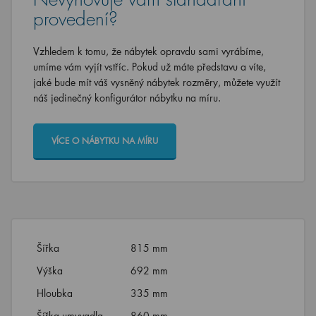
provedení?
Vzhledem k tomu, že nábytek opravdu sami vyrábíme,
umíme vám vyjít vstříc. Pokud už máte představu a víte,
jaké bude mít váš vysněný nábytek rozměry, můžete využít
náš jedinečný konfigurátor nábytku na míru.
VÍCE O NÁBYTKU NA MÍRU
Šířka
815 mm
Výška
692 mm
Hloubka
335 mm
Šířka umyvadla
860 mm