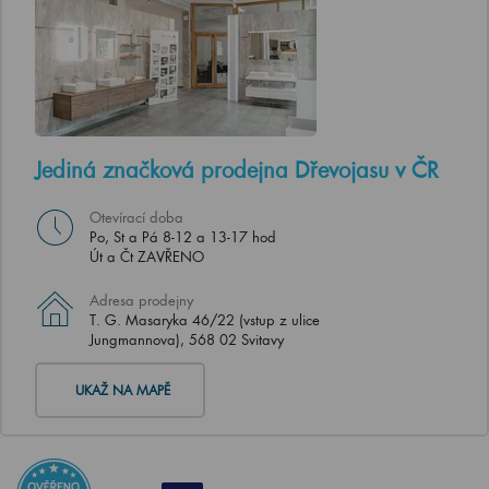
Jediná značková prodejna Dřevojasu v ČR
Otevírací doba
Po, St a Pá 8-12 a 13-17 hod
Út a Čt ZAVŘENO
Adresa prodejny
T. G. Masaryka 46/22 (vstup z ulice
Jungmannova), 568 02 Svitavy
UKAŽ NA MAPĚ