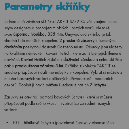
Parametry skříňky
Jednoduchá závěsná skříňka TAKE IT SZZ2 85 vás zaujme nejen
svým designem a propojením oblých i ostrých tvarů, ale také
svou
úspornou hloubkou 335 mm
. Umyvadlová skříňka je tak
vhodná i do menších koupelen.
2 prostorné zásuvky
s
tlumeným
dovíráním
poskytnou dostatek úložného místa. Zásuvky jsou uloženy
na kvalitním německém kování Hettich, které zajišťuje jejich tlumené
dovírání. Kování Hettich získáte s
doživotní zárukou
a celou skříňku
pak s
prodlouženou zárukou 5 let
. Skříňka z kolekce TAKE IT se
snadno přizpůsobí i dalšímu nábytku v koupelně. Vybrat si můžete z
mnoha barevných variant oblíbených dřevodekorů i moderních
dekorů. Doplnit ji navíc můžete i jednou z našich
7 úchytek
.
Zásuvky se otevírají pomocí kovových úchytek, které si můžete
přizpůsobit podle svého vkusu – vybírat lze ze sedmi různých
variant:
T01 – hliníková úchytka (povrchová úprava z eloxovaného