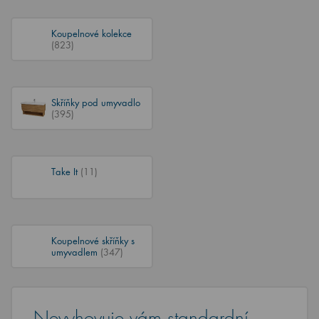
Koupelnové kolekce
(823)
Skříňky pod umyvadlo
(395)
Take It
(11)
Koupelnové skříňky s
umyvadlem
(347)
Nevyhovuje vám standardní