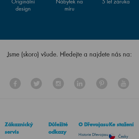
Originální
Nábytek na
5 let záruka
design
míru
Jsme (skoro) všude. Hledejte a najdete nás na:
Zákaznický
Důležité
O Dřevojasu
Ke stažení
servis
odkazy
Historie Dřevojasu
Česky