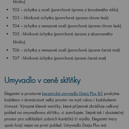
hliníku)
T02 – úchytka z oceli (povrchová úprava z broušeného niklu)
T03 – hliníková úchytka (
povrchová úprava chrom lesk
)
T04 – úchytka z nerezové oceli (povrchová úprava chrom lesk)
T05 - hliníková úchytka (povrchová úprava z eloxovaného
hliníku)
T06 – úchytka z nerezové oceli (povrchová úprava černá mat)
T07 - hliníková úchytka (povrchová úprava černá mat)
Umyvadlo v ceně skříňky
Elegantní a prostorné
keramické umyvadlo Dreja Plus 85
poskytne
každému v domácnosti velký prostor na mytí rukou i každodenní
činnosti. Výrazné klenutí vaničky, které příjemně zkrášluje celkový
pohled na umyvadlovou skříňku, si zamilujete. Stejně tak i dostatečný
prostor pro odkládání zubních kartáčků či mýdla. Elegantní tvary
spolu hrají nejen na první pohled. Umyvadlo Dreja Plus má