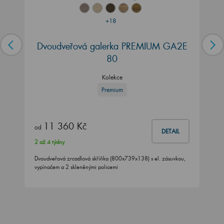
+18
Dvoudveřová galerka PREMIUM GA2E
80
Kolekce
Premium
11 360 Kč
od
DETAIL
2 až 4 týdny
Dvoudveřová zrcadlová skříňka (800x739x138) s el. zásuvkou,
vypínačem a 2 skleněnými policemi