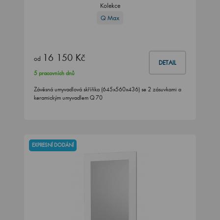
Kolekce
Q Max
16 150 Kč
od
DETAIL
5 pracovních dnů
Závěsná umyvadlová skříňka (645x560x436) se 2 zásuvkami a
keramickým umyvadlem Q 70
EXPRESNÍ DODÁNÍ