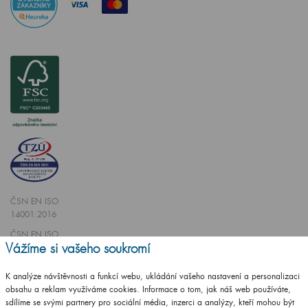
ČSN EN ISO
14001:2016
ČSN EN ISO
Vážíme si vašeho soukromí
9001:2016
K analýze návštěvnosti a funkcí webu, ukládání vašeho nastavení a personalizaci
obsahu a reklam využíváme cookies. Informace o tom, jak náš web používáte,
sdílíme se svými partnery pro sociální média, inzerci a analýzy, kteří mohou být