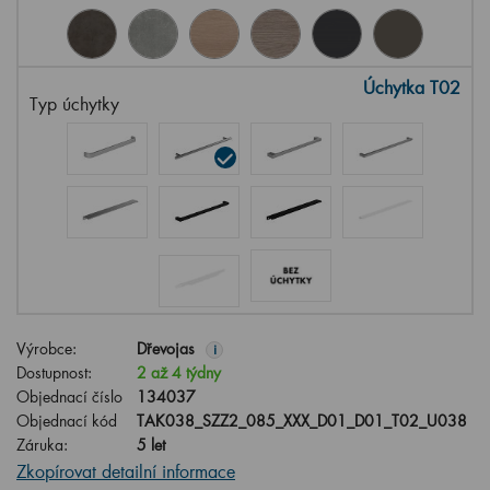
Úchytka T02
Typ úchytky
Výrobce:
Dřevojas
i
Dostupnost:
2 až 4 týdny
Objednací číslo
134037
Objednací kód
TAK038_SZZ2_085_XXX_D01_D01_T02_U038
Záruka:
5 let
Zkopírovat detailní informace