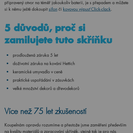
připravený otvor na téměř jakoukoliv baterii, je s přepadem a můžete
si k němu ještě dokoupit
sifon
či
kovovou výpusť Click-clack
.
5 důvodů, proč si
zamilujete tuto skříňku
prodloužená záruka 5 let
doživotní záruka na kování Hettich
keramické umyvadlo v ceně
praktické uspořádání v zásuvkách
velké množství dekorů a dřevodekorů
Více než 75 let zkušeností
Koupelnám opravdu rozumíme a přestože jsme zaměřeni především
na kvalitu materiálů a zpracování skříněk, stejně tak je pro nás