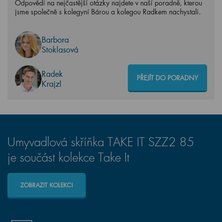
Odpovědi na nejčastější otázky najdete v naší poradně, kterou
jsme společně s kolegyní Bárou a kolegou Radkem nachystali.
Barbora
Stoklasová
Radek
PŘEJÍT DO PORADNY
Krajzl
Umyvadlová skříňka TAKE IT SZZ2 85
je součást kolekce Take It
ZOBRAZIT KOLEKCI