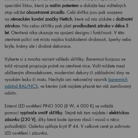
speciální lištou, která je
naším patentem
a dokáže bez viditelných
stop udržet
oboustranné zrcadlo
. Celá dvířka jsou pak usazena
na
německém kování značky Hettich
, které od nás získáte s
doživotní
zárukou
. Na celou skříňku pak platí
prodloužená záruka v délce 5
let
. Otevřená nika ukazuje na spojení designu i funkčnosti. V této
otevřené polici své místo najdou každodenní drobnosti, šperky nebo
brýle, krémy ale i drobné dekorace.
Vyberte si z mnoha variant vzhledu skříňky. Barevnost korpusu se
totiž výrazně propisuje právě na otevřené nice. Volit můžete mezi
oblíbeným dřevodekorem, moderními dekory či základními tóny ve
vysokém lesku či matu. Nechybí ani nekonečný vzorník
barevných
odstínů RAL/NCS
, ve kterém jistě najdete přesně ten váš zamilovaný
odstín.
Externí LED osvětlení PINO
5
00 (8 W, 4 000 K) se ovládá
pomocí
vypínače uvnitř skříňky
. Stejně tak tam najdete i
elektrickou
zásuvku (230 V)
, díky které bude úprava vlasů i vousů o něco
pohodlnější. Galerka splňuje krytí IP 44. V celkové ceně je zahrnuto
LED osvětlení i zásuvka.