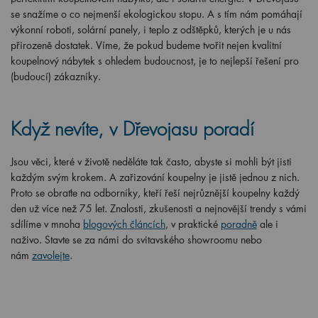
se snažíme o co nejmenší ekologickou stopu. A s tím nám pomáhají
výkonní roboti, solární panely, i teplo z odštěpků, kterých je u nás
přirozeně dostatek. Víme, že pokud budeme tvořit nejen kvalitní
koupelnový nábytek s ohledem budoucnost, je to nejlepší řešení pro
(budoucí) zákazníky.
Když nevíte, v Dřevojasu poradí
Jsou věci, které v životě neděláte tak často, abyste si mohli být jisti
každým svým krokem. A zařizování koupelny je jistě jednou z nich.
Proto se obraťte na odborníky, kteří řeší nejrůznější koupelny každý
den už více než 75 let. Znalosti, zkušenosti a nejnovější trendy s vámi
sdílíme v mnoha
blogových článcích
, v praktické
poradně
ale i
naživo. Stavte se za námi do svitavského showroomu nebo
nám
zavolejte
.