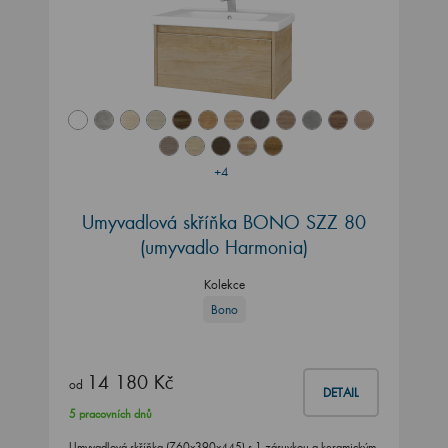
+4
Umyvadlová skříňka BONO SZZ 80
(umyvadlo Harmonia)
Kolekce
Bono
14 180 Kč
od
DETAIL
5 pracovních dnů
Umyvadlová skříňka (760x390x445) s 1 zásuvkou a keramickým