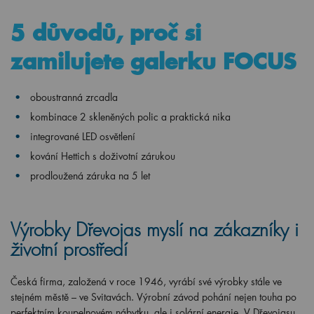
5 důvodů, proč si
zamilujete galerku FOCUS
oboustranná zrcadla
kombinace 2 skleněných polic a praktická nika
integrované LED osvětlení
kování Hettich s doživotní zárukou
prodloužená záruka na 5 let
Výrobky Dřevojas myslí na zákazníky i
životní prostředí
Česká firma, založená v roce 1946, vyrábí své výrobky stále ve
stejném městě – ve Svitavách. Výrobní závod pohání nejen touha po
perfektním koupelnovém nábytku, ale i solární energie. V Dřevojasu