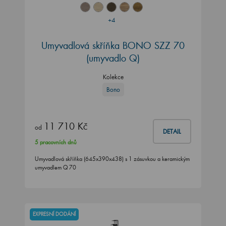
+4
Umyvadlová skříňka BONO SZZ 70
(umyvadlo Q)
Kolekce
Bono
11 710 Kč
od
DETAIL
5 pracovních dnů
Umyvadlová skříňka (645x390x438) s 1 zásuvkou a keramickým
umyvadlem Q 70
EXPRESNÍ DODÁNÍ