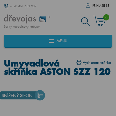
PŘÍHLÁSIT SE
+420 461 653 937
0
český koupelnový nábytek
MENU
Umyvadlová
Vytisknout stránku
skříňka ASTON SZZ 120
SNÍŽENÝ SIFON