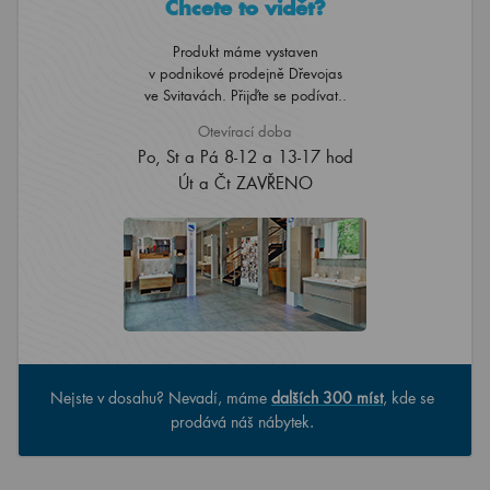
Chcete to vidět?
Produkt máme vystaven
v podnikové prodejně Dřevojas
ve Svitavách. Přijďte se podívat..
Otevírací doba
Po, St a Pá 8-12 a 13-17 hod
Út a Čt ZAVŘENO
Nejste v dosahu? Nevadí, máme
dalších 300 míst
, kde se
prodává náš nábytek.