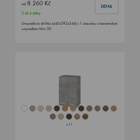
8 260 Kč
od
DETAIL
2 až 4 týdny
Umyvadlová skříňka (440x392x346) s 1 zásuvkou a keramickým
umyvadlem Mini 50
+11