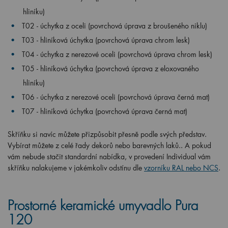
hliníku)
T02 - úchytka z oceli (povrchová úprava z broušeného niklu)
T03 - hliníková úchytka (povrchová úprava chrom lesk)
T04 - úchytka z nerezové oceli (povrchová úprava chrom lesk)
T05 - hliníková úchytka (povrchová úprava z eloxovaného
hliníku)
T06 - úchytka z nerezové oceli (povrchová úprava černá mat)
T07 - hliníková úchytka (povrchová úprava černá mat)
Skříňku si navíc můžete přizpůsobit přesně podle svých představ.
Vybírat můžete z celé řady dekorů nebo barevných laků.. A pokud
vám nebude stačit standardní nabídka, v provedení Individual vám
skříňku nalakujeme v jakémkoliv odstínu dle
vzorníku RAL nebo NCS
.
Prostorné keramické umyvadlo Pura
120