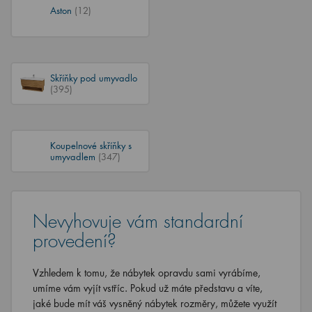
Aston
(12)
Skříňky pod umyvadlo
(395)
Koupelnové skříňky s
umyvadlem
(347)
Nevyhovuje vám standardní
provedení?
Vzhledem k tomu, že nábytek opravdu sami vyrábíme,
umíme vám vyjít vstříc. Pokud už máte představu a víte,
jaké bude mít váš vysněný nábytek rozměry, můžete využít