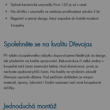
Stylové keramické umyvadlo Pura 120 je už v ceně
Na skříňku i umyvadlo se vztahuje prodloužená záruka 5 let
Elegantní a jemný design, který zapadne do každé moderní
koupelny
Spolehněte se na kvalitu Dřevojas
Při výběru koupelnového nábytku doporučujeme hledět jak na design,
tak především na kvalitu zpracování. Rekonstrukce či velké změny v
koupelně totiž často znemožní běžný chod domácnosti, proto je
nechcete opakovat příliš často. Na kvalitu ve výrobním závodě
Dřevojas opravdu dbáme. Pod pečlivým dohledem je vstupní
materiál, úpravy, lakování i finální sestavení vaší nové koupelnové
skříňky.
Jednoduchá montáž