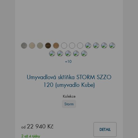
+10
Umyvadlová skříňka STORM SZZO
120 (umyvadlo Kube)
Kolekce
Storm
22 940 Kč
od
DETAIL
2 až 4 týdny