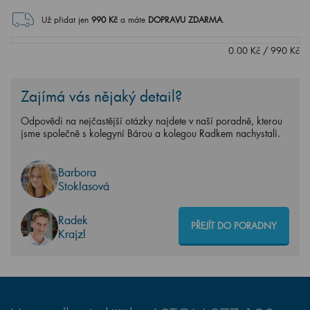
Už přidat jen
990
Kč
a máte
DOPRAVU ZDARMA
.
0.00
Kč
/
990
Kč
Zajímá vás nějaký detail?
Odpovědi na nejčastější otázky najdete v naší poradně, kterou
jsme společně s kolegyní Bárou a kolegou Radkem nachystali.
Barbora
Stoklasová
Radek
PŘEJÍT DO PORADNY
Krajzl