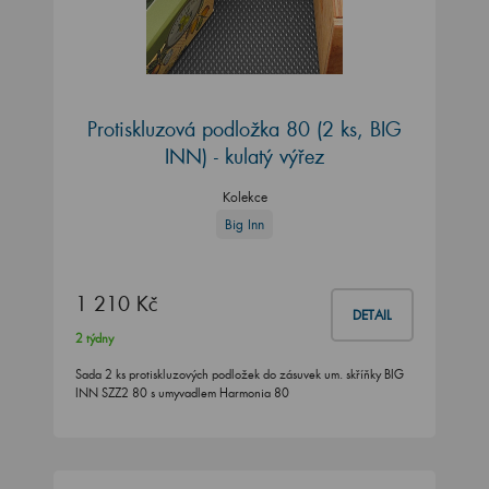
Protiskluzová podložka 80 (2 ks, BIG
INN) - kulatý výřez
Kolekce
Big Inn
1 210 Kč
DETAIL
2 týdny
Sada 2 ks protiskluzových podložek do zásuvek um. skříňky BIG
INN SZZ2 80 s umyvadlem Harmonia 80