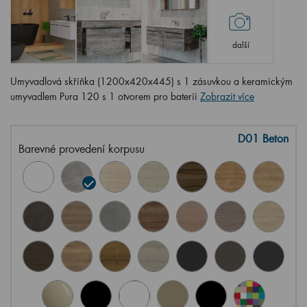
další
Umyvadlová skříňka (1200x420x445) s 1 zásuvkou a keramickým
umyvadlem Pura 120 s 1 otvorem pro baterii
Zobrazit více
D01 Beton
Barevné provedení korpusu