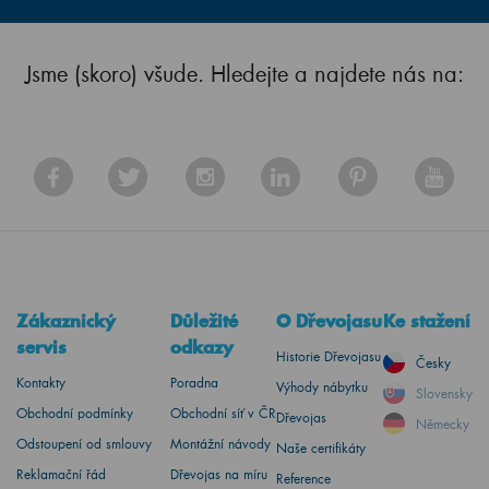
Jsme (skoro) všude. Hledejte a najdete nás na:
Zákaznický
Důležité
O Dřevojasu
Ke stažení
servis
odkazy
Historie Dřevojasu
Česky
Kontakty
Poradna
Výhody nábytku
Slovensky
Obchodní podmínky
Obchodní síť v ČR
Dřevojas
Německy
Odstoupení od smlouvy
Montážní návody
Naše certifikáty
Reklamační řád
Dřevojas na míru
Reference