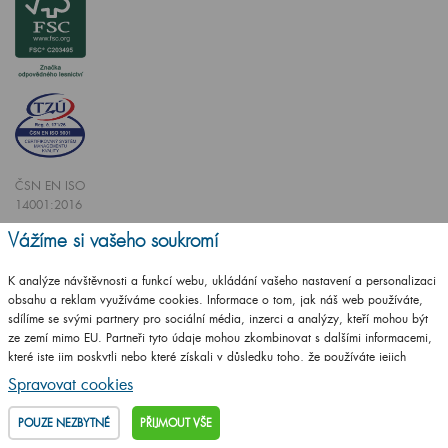
ČSN EN ISO
14001:2016
ČSN EN ISO
Vážíme si vašeho soukromí
9001:2016
K analýze návštěvnosti a funkcí webu, ukládání vašeho nastavení a personalizaci
obsahu a reklam využíváme cookies. Informace o tom, jak náš web používáte,
sdílíme se svými partnery pro sociální média, inzerci a analýzy, kteří mohou být
ze zemí mimo EU. Partneři tyto údaje mohou zkombinovat s dalšími informacemi,
které jste jim poskytli nebo které získali v důsledku toho, že používáte jejich
Vytvořilo studio
CZECHGROUP.cz
služby.
Podrobné informace
Spravovat cookies
© 2009 - 2025 Koupelnový nábytek Dřevojas v. d.,
Všechna práva vyhrazena
POUZE NEZBYTNÉ
PŘIJMOUT VŠE