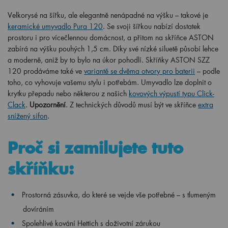
Velkorysé na šířku, ale elegantně nenápadné na výšku – takové je
keramické umyvadlo Pura 120
. Se svoji šířkou nabízí dostatek
prostoru i pro vícečlennou domácnost, a přitom na skříňce ASTON
zabírá na výšku pouhých 1,5 cm. Díky své nízké siluetě působí lehce
a moderně, aniž by to bylo na úkor pohodlí. Skříňky ASTON SZZ
120 prodáváme také ve
variantě se dvěma otvory pro baterii
– podle
toho, co vyhovuje vašemu stylu i potřebám.
Umyvadlo lze doplnit o
krytku přepadu nebo některou z našich
kovových výpustí typu Click-
Clack
.
Upozornění
. Z technických důvodů musí být ve skříňce
extra
snížený sifon
.
Proč si zamilujete tuto
skříňku:
Prostorná zásuvka, do které se vejde vše potřebné – s tlumeným
dovíráním
Spolehlivé kování Hettich s doživotní zárukou