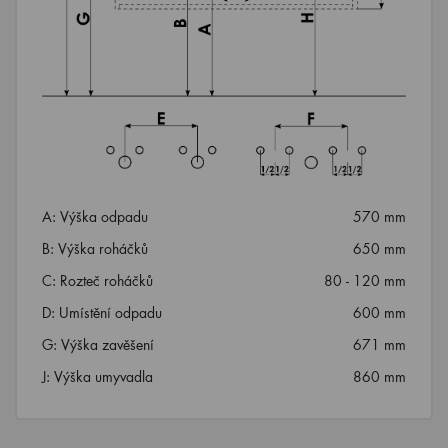
A: Výška odpadu
570 mm
B: Výška roháčků
650 mm
C: Rozteč roháčků
80 - 120 mm
D: Umístění odpadu
600 mm
G: Výška zavěšení
671 mm
J: Výška umyvadla
860 mm