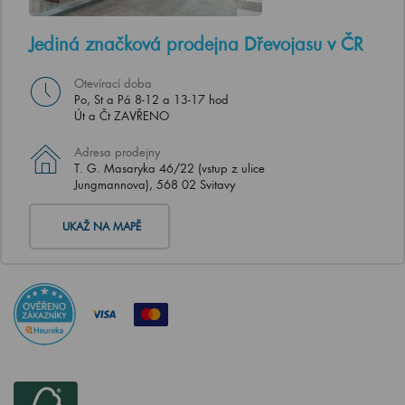
Jediná značková prodejna Dřevojasu v ČR
Otevírací doba
Po, St a Pá 8-12 a 13-17 hod
Út a Čt ZAVŘENO
Adresa prodejny
T. G. Masaryka 46/22 (vstup z ulice
Jungmannova), 568 02 Svitavy
UKAŽ NA MAPĚ