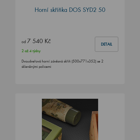
Horní skříňka DOS SYD2 50
7 540 Kč
od
DETAIL
2 až 4 týdny
Dvoudveřová horní závěsná skříň (500x771x352) se 2
skleněnými policemi