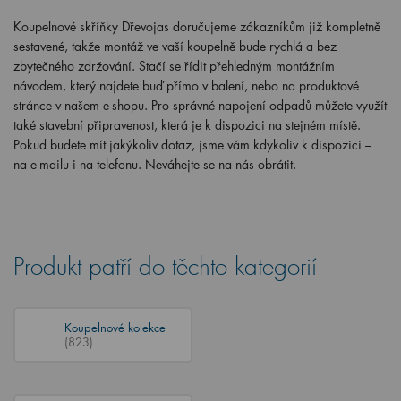
Koupelnové skříňky Dřevojas doručujeme zákazníkům již kompletně
sestavené, takže montáž ve vaší koupelně bude rychlá a bez
zbytečného zdržování. Stačí se řídit přehledným montážním
návodem, který najdete buď přímo v balení, nebo na produktové
stránce v našem e-shopu. Pro správné napojení odpadů můžete využít
také stavební připravenost, která je k dispozici na stejném místě.
Pokud budete mít jakýkoliv dotaz, jsme vám kdykoliv k dispozici –
na e-mailu i na telefonu. Neváhejte se na nás obrátit.
Produkt patří do těchto kategorií
Koupelnové kolekce
(823)