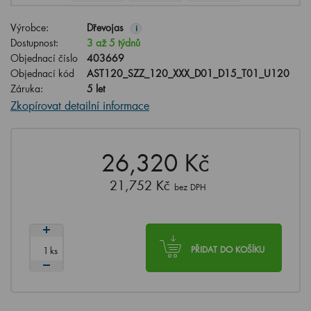
Výrobce:
Dřevojas
i
Dostupnost:
3 až 5 týdnů
Objednací číslo
403669
Objednací kód
AST120_SZZ_120_XXX_D01_D15_T01_U120
Záruka:
5 let
Zkopírovat detailní informace
26,320 Kč
21,752 Kč
bez DPH
ks
PŘIDAT DO KOŠÍKU