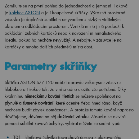
Zamilujte se na první pohled do jednoduchosti a jemnosti. Taková
je
kolekce ASTON
a její koupelnové skříňky. Výrazná prostorná
zásuvka je doplněná subtilním umyvadlem s nízkým viditelným
okrajem a odkládacím prostorem. Vzniklé místo jistě poslouží k
odkládání zubních kartáčků nebo k navození minimalistického
ideálu, pokud ho necháte nevyužitý. A nebojte, v zásuvce je na
kartáčky a mnoho dalších předmětů místa dost.
Parametry skříňky
Skříňka ASTON SZZ 120 nabízí opravdu velkorysou zásuvku –
hlubokou a širokou tak, že v ní snadno uložíte vše potřebné. Díky
kvalitnímu
německému kování Hettich
se můžete spolehnout na
plynulé a tlumené dovírání
, které oceníte třeba hned ráno, když
nechcete budit zbytek domácnosti. A protože tomuto kování naprosto
důvěřujeme, dáváme na něj
doživotní záruku
. Zásuvka se otevírá
pomocí subtilní kovové úchytky, vybírat můžete ze sedmi typů:
T01 - hliníková úchytka (povrchová úprava z eloxovaného