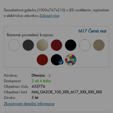
Dvoudveřová galerka (1000x767x210) s LED osvětlením, vypínačem
a elektrickou zásuvkou
Zobrazit více
M17 Černá mat
Barevné provedení korpusu
Výrobce:
Dřevojas
i
Dostupnost:
2 až 4 týdny
Objednací číslo
435776
Objednací kód
MAJ_GA2OE_100_XXX_M17_XXX_XXX_XXX
Záruka:
5 let
Zkopírovat detailní informace