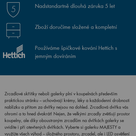
Nadstandartně dlouhá záruka 5 let
Zboží doručíme složené a kompletní
Používáme špičkové kování Hettich s
jemným dovíráním
Zrcadlové skříňky neboli galerky plní v koupelnách především
praktickou stránku – uchovávají krémy, léky a každodenní drobnosti
nablízku a přitom za dvířky nejsou na dohled. Zrcadlová dvířka vás
ohromí a to hned dvakrát! Nejen, že velkými zrcadly zvětšují prostor
koupelny, ale díky oboustraným zrcadlům na dvířkách galerky se
uvidíte i při otevřených dvířkách. Vyberte si galerku MAJESTY a
využijte všech výhod – úložného prostoru, zrcadel, ale i LED osvětlení