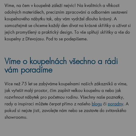
Víme, na čem v koupelně záleží nejvíc! Na kvalitních a vlhkosti
odolných materiálech, precizním zpracování a odborném sestavení
koupelnového nábytku tak, aby vám vydržel dlouho krásný. A
samozřejmě se chceme každý den dívat na krásné skříňky a užívat si
jejich promyšlený a praktický design. To vše splňují skříňky a vše do
koupelny z Dřevojasu. Pod to se podepíšeme.
Víme o koupelnách všechno a rádi
vám poradíme
Více než 75 let se zabýváme koupelnami našich zákazníků a víme,
jak vyřešit malý prostor, čím zaplnit velkou koupelnu a nebo jak
rozvrhnout nábytek pro početnou rodinu. Všechny naše poznatky,
rady a inspiraci můžete čerpat přímo z našeho
blogu
či
poradny
. A
pokud si nejste jisti, zavolejte nám nebo se zastavte do svitavského
showroomu.