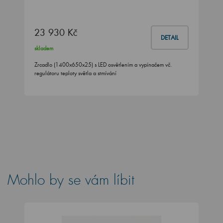
23 930 Kč
DETAIL
skladem
Zrcadlo (1400x650x25) s LED osvětlením a vypínačem vč.
regulátoru teploty světla a stmívání
Mohlo by se vám líbit