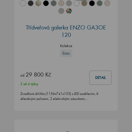
Třídveřová galerka ENZO GA3OE
120
Kolekce
Enzo
29 800 Kč
od
DETAIL
2 až 4 týdny
Zrcadlová skříňka (1156x741x153) s LED osvětlením, 6
skleněnými policemi, 2 elektrickými zásuvkami,…