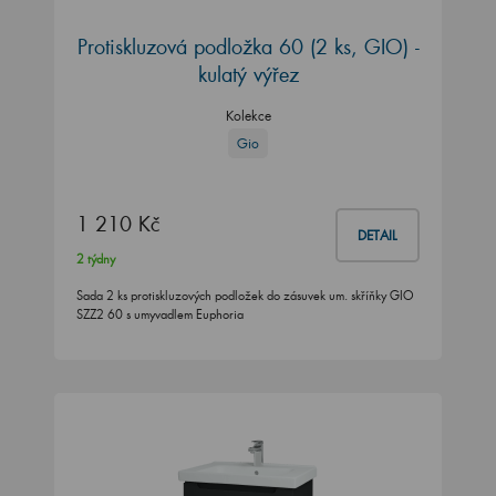
Protiskluzová podložka 60 (2 ks, GIO) -
kulatý výřez
Kolekce
Gio
1 210 Kč
DETAIL
2 týdny
Sada 2 ks protiskluzových podložek do zásuvek um. skříňky GIO
SZZ2 60 s umyvadlem Euphoria