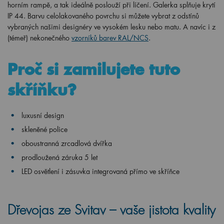
horním rampě, a tak ideálně poslouží při líčení. Galerka splňuje krytí
IP 44. Barvu celolakovaného povrchu si můžete vybrat z odstínů
vybraných našimi designéry ve vysokém lesku nebo matu. A navíc i z
(témeř) nekonečného
vzorníků barev RAL/NCS
.
Proč si zamilujete tuto
skříňku?
luxusní design
skleněné police
oboustranná zrcadlová dvířka
prodloužená záruka 5 let
LED osvětlení i zásuvka integrovaná přímo ve skříňce
Dřevojas ze Svitav – vaše jistota kvality