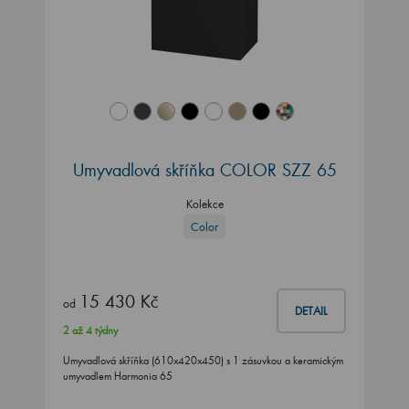
Umyvadlová skříňka COLOR SZZ 65
Kolekce
Color
15 430 Kč
od
DETAIL
2 až 4 týdny
Umyvadlová skříňka (610x420x450) s 1 zásuvkou a keramickým
umyvadlem Harmonia 65