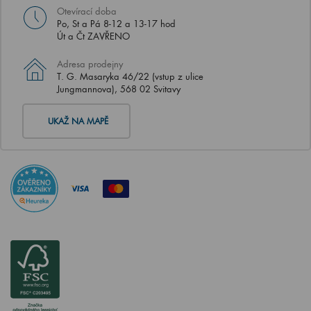
Otevírací doba
Po, St a Pá 8-12 a 13-17 hod
Út a Čt ZAVŘENO
Adresa prodejny
T. G. Masaryka 46/22 (vstup z ulice
Jungmannova), 568 02 Svitavy
UKAŽ NA MAPĚ