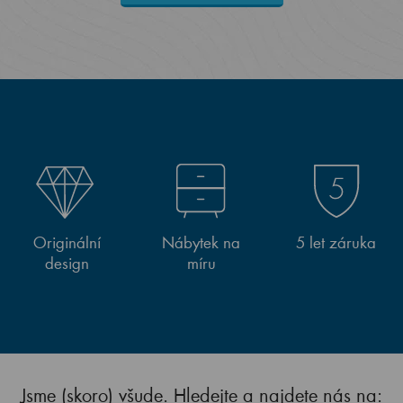
Originální
Nábytek na
5 let záruka
design
míru
Jsme (skoro) všude. Hledejte a najdete nás na: