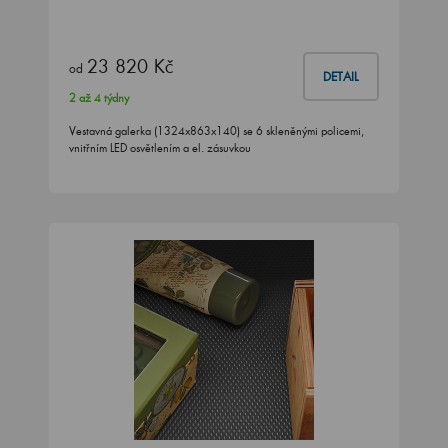
23 820 Kč
od
DETAIL
2 až 4 týdny
Vestavná galerka (1324x863x140) se 6 skleněnými policemi,
vnitřním LED osvětlením a el. zásuvkou