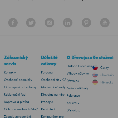
Zákaznický
Důležité
O Dřevojasu
Ke stažení
servis
odkazy
Historie Dřevojasu
Česky
Kontakty
Poradna
Výhody nábytku
Slovensky
Obchodní podmínky
Obchodní síť v ČR
Dřevojas
Německy
Odstoupení od smlouvy
Montážní návody
Naše certifikáty
Reklamační řád
Dřevojas na míru
Reference
Doprava a platba
Prodejna
Kariéra v
Ochrana osobních údajů
Ke stažení
Dřevojasu
Zásady zpracování
Konfigurátor pro