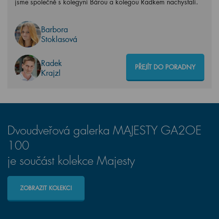
jsme společně s kolegyní Bárou a kolegou Radkem nachystali.
Barbora
Stoklasová
Radek
PŘEJÍT DO PORADNY
Krajzl
Dvoudveřová galerka MAJESTY GA2OE
100
je součást kolekce Majesty
ZOBRAZIT KOLEKCI