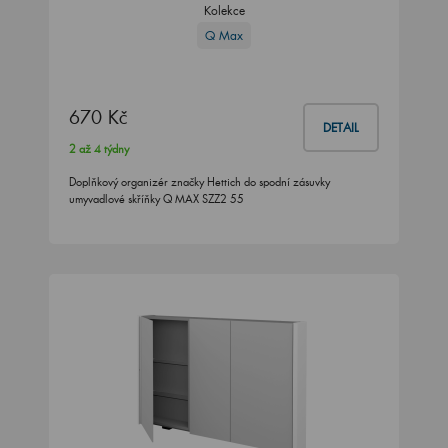
Kolekce
Q Max
670 Kč
DETAIL
2 až 4 týdny
Doplňkový organizér značky Hettich do spodní zásuvky
umyvadlové skříňky Q MAX SZZ2 55