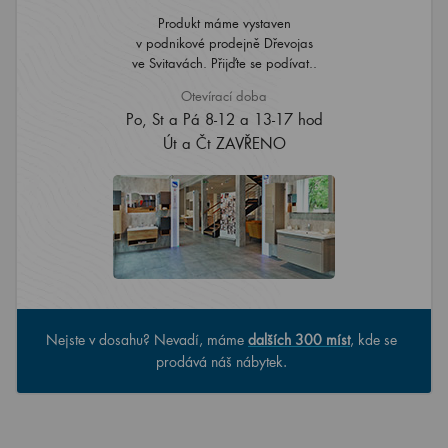
Produkt máme vystaven
v podnikové prodejně Dřevojas
ve Svitavách. Přijďte se podívat..
Otevírací doba
Po, St a Pá 8-12 a 13-17 hod
Út a Čt ZAVŘENO
Nejste v dosahu? Nevadí, máme
dalších 300 míst
, kde se
prodává náš nábytek.