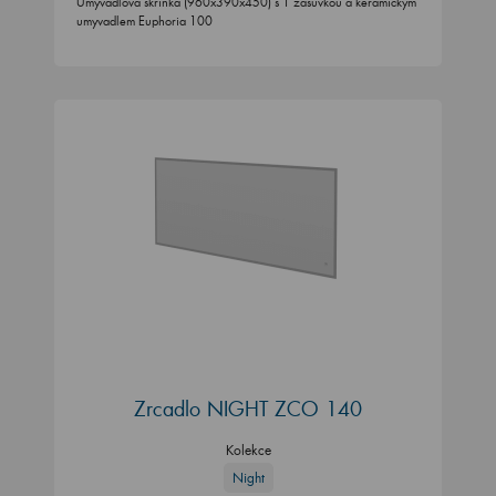
Umyvadlová skříňka (960x390x450) s 1 zásuvkou a keramickým
umyvadlem Euphoria 100
Zrcadlo NIGHT ZCO 140
Kolekce
Night