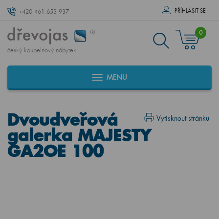
PŘÍHLÁSIT SE
+420 461 653 937
0
český koupelnový nábytek
MENU
Dvoudveřová
Vytisknout stránku
galerka MAJESTY
GA2OE 100