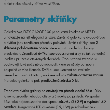
a elektrické zásuvky přímo ve skříňce.
Parametry skříňky
Galerka MAJESTY GA2OE 100 je součástí kolekce MAJESTY
a
navazuje na její eleganci a luxus
. Závěsná galerka je dvoudvéřová
a dvířka jsou rozdělena přesně v polovině. Uvnitř skříňky jsou
2
skleněné polohovatelné police
, které zajistí přehled o uložených
produktech. Zrcadlová
dvířka jsou oboustranná
a vy se tak pohodlně
uvidíte i při zcela otevřených dvířkách. Oboustranná zrcadla si
pochvalují také početné domácnosti, které se někdy ocitnou v
koupelně ve více členech. Dvířka jsou usazená na kvalitním
německém kování Hettich, na které od nás
získáte doživotní záruku
.
Na celou galerku je pak
prodloužená záruka 5 let
.
Zrcadlová dvířka galerky se
otevírají za přesah v dolní části
. Díky
tomu na zrcadle nebudou otisky a čmouhy po prstech. Ve spodní
části také najdete snadno dostupnou
zásuvku (230 V) a vypínání LED
osvětlení
. Integrované LED osvětlení (15,1 W) je zabudované v