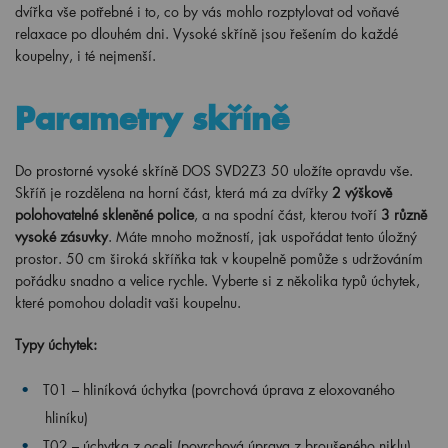
dvířka vše potřebné i to, co by vás mohlo rozptylovat od voňavé
relaxace po dlouhém dni. Vysoké skříně jsou řešením do každé
koupelny, i té nejmenší.
Parametry skříně
Do prostorné vysoké skříně DOS SVD2Z3 50 uložíte opravdu vše.
Skříň je rozdělena na horní část, která má za dvířky
2 výškově
polohovatelné skleněné police
, a na spodní část, kterou tvoří
3 různě
vysoké zásuvky
. Máte mnoho možností, jak uspořádat tento úložný
prostor. 50 cm široká skříňka tak v koupelně pomůže s udržováním
pořádku snadno a velice rychle. Vyberte si z několika typů úchytek,
které pomohou doladit vaši koupelnu.
Typy úchytek:
T01 – hliníková úchytka (povrchová úprava z eloxovaného
hliníku)
T02 – úchytka z oceli (povrchová úprava z broušeného niklu)