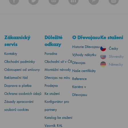
Zákaznický
Důležité
O Dřevojasu
Ke stažení
servis
odkazy
Historie Dřevojasu
Česky
Kontakty
Poradna
Výhody nábytku
Slovensky
Obchodní podmínky
Obchodní síť v ČR
Dřevojas
Německy
Odstoupení od smlouvy
Montážní návody
Naše certifikáty
Reklamační řád
Dřevojas na míru
Reference
Doprava a platba
Prodejna
Kariéra v
Ochrana osobních údajů
Ke stažení
Dřevojasu
Zásady zpracování
Konfigurátor pro
souborů cookies
partnery
Katalog ke stažení
Vzorník RAL