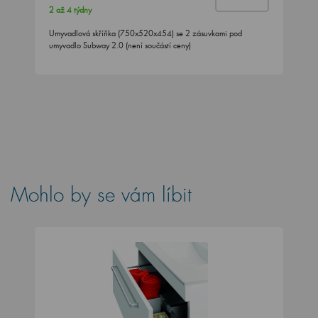
2 až 4 týdny
Umyvadlová skříňka (750x520x454) se 2 zásuvkami pod
umyvadlo Subway 2.0 (není součástí ceny)
Mohlo by se vám líbit