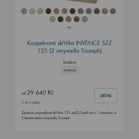
+4
Koupelnová skříňka INVENCE SZZ
125 (2 umyvadla Triumph)
Kolekce
Invence
29 640 Kč
od
DETAIL
2 až 4 týdny
Závěsná umyvadlová skříňka 121,4x32,3x46 cm s 1 zásuvkou a
2 keramickými umyvadly Triumph