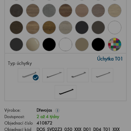
Úchytka T01
Typ úchytky
Výrobce:
Dřevojas
i
Dostupnost:
2 až 4 týdny
Objednací číslo
410872
Objednací kód
DOS_SVD2Z3_050_XXX_D01_D04_T01_XXX