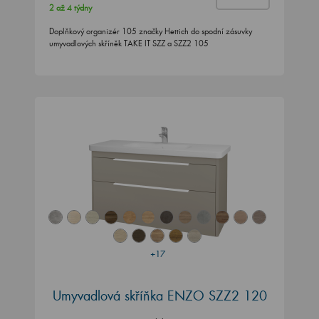
2 až 4 týdny
Doplňkový organizér 105 značky Hettich do spodní zásuvky
umyvadlových skříněk TAKE IT SZZ a SZZ2 105
+17
Umyvadlová skříňka ENZO SZZ2 120