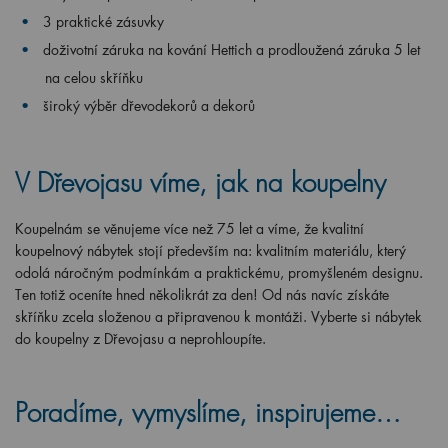
3 praktické zásuvky
doživotní záruka na kování Hettich a prodloužená záruka 5 let
na celou skříňku
široký výběr dřevodekorů a dekorů
V Dřevojasu víme, jak na koupelny
Koupelnám se věnujeme více než 75 let a víme, že kvalitní
koupelnový nábytek stojí především na: kvalitním materiálu, který
odolá náročným podmínkám a praktickému, promyšleném designu.
Ten totiž oceníte hned několikrát za den! Od nás navíc získáte
skříňku zcela složenou a připravenou k montáži. Vyberte si nábytek
do koupelny z Dřevojasu a neprohloupíte.
Poradíme, vymyslíme, inspirujeme…