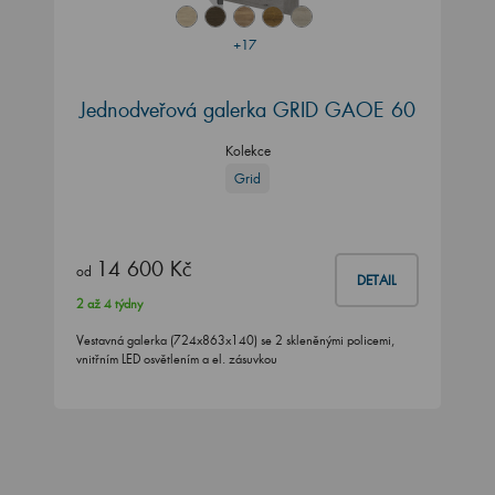
+17
Jednodveřová galerka GRID GAOE 60
Kolekce
Grid
14 600 Kč
od
DETAIL
2 až 4 týdny
Vestavná galerka (724x863x140) se 2 skleněnými policemi,
vnitřním LED osvětlením a el. zásuvkou