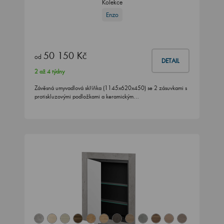
Kolekce
Enzo
50 150 Kč
od
DETAIL
2 až 4 týdny
Závěsná umyvadlová skříňka (1145x620x450) se 2 zásuvkami s
protiskluzovými podložkami a keramickým…