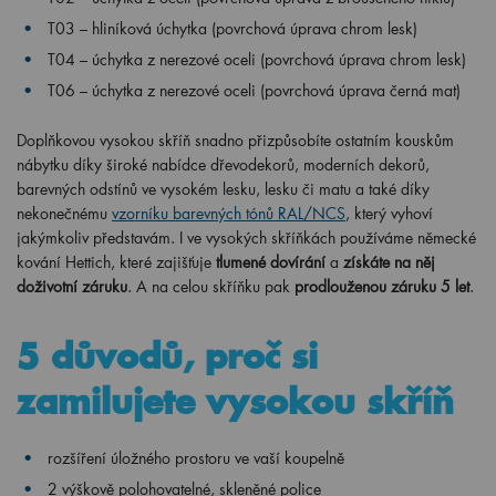
T03 – hliníková úchytka (povrchová úprava chrom lesk)
T04 – úchytka z nerezové oceli (povrchová úprava chrom lesk)
T06 – úchytka z nerezové oceli (povrchová úprava černá mat)
Doplňkovou vysokou skříň snadno přizpůsobíte ostatním kouskům
nábytku díky široké nabídce dřevodekorů, moderních dekorů,
barevných odstínů ve vysokém lesku, lesku či matu a také díky
nekonečnému
vzorníku barevných tónů RAL/NCS
, který vyhoví
jakýmkoliv představám. I ve vysokých skříňkách používáme německé
kování Hettich, které zajišťuje
tlumené dovírání
a
získáte na něj
doživotní záruku
. A na celou skříňku pak
prodlouženou záruku 5 let
.
5 důvodů, proč si
zamilujete vysokou skříň
rozšíření úložného prostoru ve vaší koupelně
2 výškově polohovatelné, skleněné police