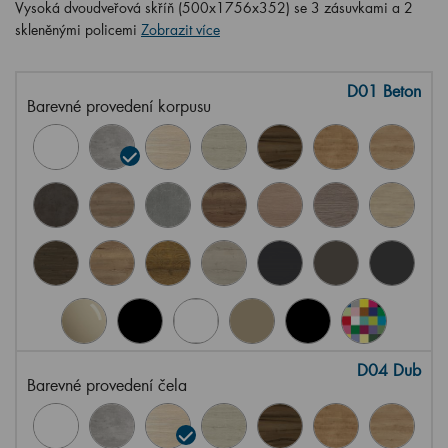
Vysoká dvoudveřová skříň (500x1756x352) se 3 zásuvkami a 2
skleněnými policemi
Zobrazit více
D01 Beton
Barevné provedení korpusu
D04 Dub
Barevné provedení čela