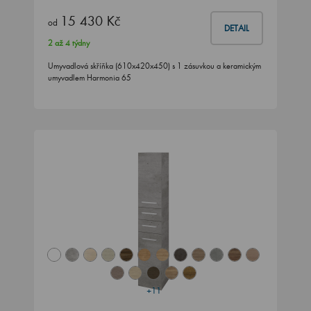
15 430 Kč
od
DETAIL
2 až 4 týdny
Umyvadlová skříňka (610x420x450) s 1 zásuvkou a keramickým
umyvadlem Harmonia 65
+11