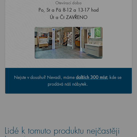
Otevírací doba
Po, St a Pá 8-12 a 13-17 hod
Út a Čt ZAVŘENO
Nejste v dosahu? Nevadí, máme
dalších 300 míst
, kde se
prodává náš nábytek.
Lidé k tomuto produktu nejčastěji