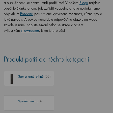
a o zkušenosti se s vámi rádi podělíme! V našem
Blogu
najdete
obsáhlé články o tom, jak zařídit koupelnu a jaké novinky jsme
objevili. V
Poradně
jsou stručně vysvětlené možnosti, různé tipy a
také návody. A pokud nenajdete odpověď na otázku na webu,
zavolejte nám, napište e-mail nebo se stavte v našem
svitavském
showroomu
. Jsme tu pro vás!
Produkt patří do těchto kategorií
Samostatné skříně
(63)
Vysoká skříň
(34)