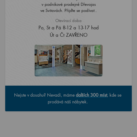
v podnikové prodejně Dřevojas
ve Svitavách. Přijďte se podívat..
Otevírací doba
Po, St a Pá 8-12 a 13-17 hod
Út a Čt ZAVŘENO
Nejste v dosahu? Nevadí, máme
dalších 300 míst
, kde se
prodává náš nábytek.