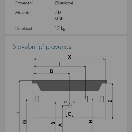
Provedení
Zásuvkové
Materiál
LTD
MDF
Hmotnost
17 kg
Stavební připravenost