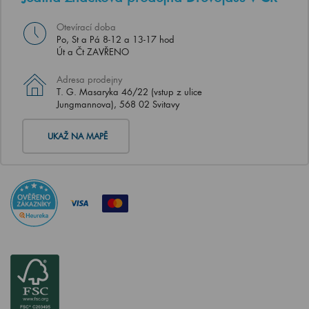
Otevírací doba
Po, St a Pá 8-12 a 13-17 hod
Út a Čt ZAVŘENO
Adresa prodejny
T. G. Masaryka 46/22 (vstup z ulice
Jungmannova), 568 02 Svitavy
UKAŽ NA MAPĚ