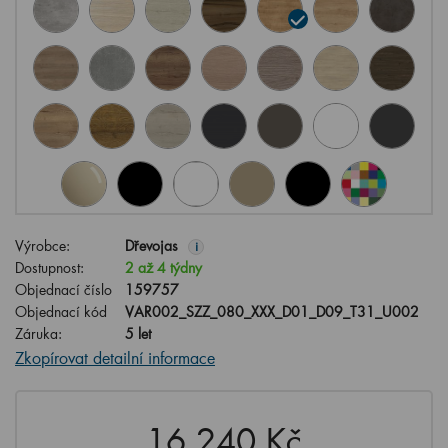
Výrobce:
Dřevojas
i
Dostupnost:
2 až 4 týdny
Objednací číslo
159757
Objednací kód
VAR002_SZZ_080_XXX_D01_D09_T31_U002
Záruka:
5 let
Zkopírovat detailní informace
16,240 Kč