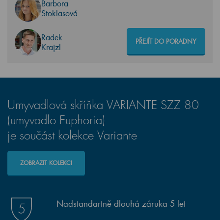
Barbora
Stoklasová
Radek
PŘEJÍT DO PORADNY
Krajzl
Umyvadlová skříňka VARIANTE SZZ 80
(umyvadlo Euphoria)
je součást kolekce Variante
ZOBRAZIT KOLEKCI
Nadstandartně dlouhá záruka 5 let