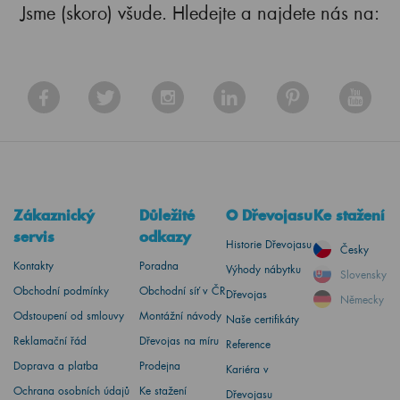
Jsme (skoro) všude. Hledejte a najdete nás na:
Zákaznický
Důležité
O Dřevojasu
Ke stažení
servis
odkazy
Historie Dřevojasu
Česky
Kontakty
Poradna
Výhody nábytku
Slovensky
Obchodní podmínky
Obchodní síť v ČR
Dřevojas
Německy
Odstoupení od smlouvy
Montážní návody
Naše certifikáty
Reklamační řád
Dřevojas na míru
Reference
Doprava a platba
Prodejna
Kariéra v
Ochrana osobních údajů
Ke stažení
Dřevojasu