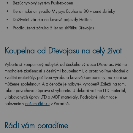
Bezúchytkový systém Push-to-open
Keramické umyvadlo Myjoys Euphoria 80 v ceně skříňky
Doživotní záruka na kovové pojezdy Hettich
Prodloužená záruka 5 let na skříňku Dřevojas
Koupelna od Dřevojasu na celý život
Vyberte si koupelnový nábytek od českého výrobce Dřevojas. Máme
mnohaleté zkušenosti s českými koupelnami, a proto volíme vhodné a
kvalitní materiály, pečlivou výrobu a kovové komponenty, na které se
můžeme spolehnout. A z čehože je nábytek vyroben? Záleží na tom,
jakou povrchovou úpravu si vyberete. U dekorů volíme LTD materiál,
u lakovaných úprav LTD a MDF materiály. Podrobné infomrace
naleznete v
našem článku
v Poradně.
Rádi vám poradíme