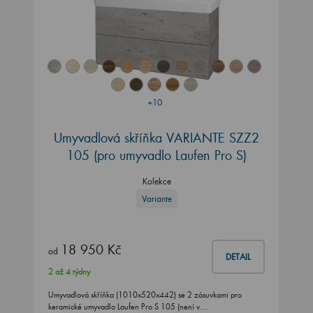
+10
Umyvadlová skříňka VARIANTE SZZ2
105
(pro umyvadlo Laufen Pro S)
Kolekce
Variante
18 950 Kč
od
DETAIL
2 až 4 týdny
Umyvadlová skříňka (1010x520x442) se 2 zásuvkami pro
keramické umyvadlo Laufen Pro S 105 (není v…