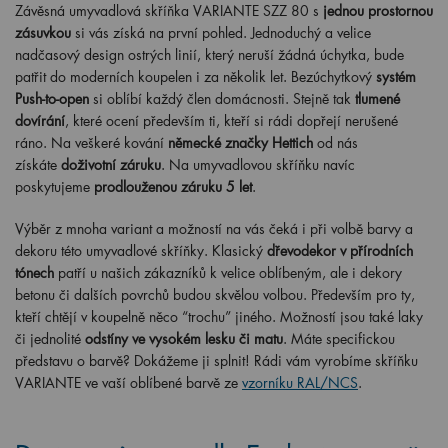
Závěsná umyvadlová skříňka VARIANTE SZZ 80 s
jednou prostornou
zásuvkou
si vás získá na první pohled. Jednoduchý a velice
nadčasový design ostrých linií, který neruší žádná úchytka, bude
patřit do moderních koupelen i za několik let. Bezúchytkový
systém
Push-to-open
si oblíbí každý člen domácnosti. Stejně tak
tlumené
dovírání
, které ocení především ti, kteří si rádi dopřejí nerušené
ráno. Na veškeré kování
německé značky Hettich
od nás
získáte
doživotní záruku
. Na umyvadlovou skříňku navíc
poskytujeme
prodlouženou záruku 5 let
.
Výběr z mnoha variant a možností na vás čeká i při volbě barvy a
dekoru této umyvadlové skříňky. Klasický
dřevodekor v přírodních
tónech
patří u našich zákazníků k velice oblíbeným, ale i dekory
betonu či dalších povrchů budou skvělou volbou. Především pro ty,
kteří chtějí v koupelně něco “trochu” jiného. Možností jsou také laky
či jednolité
odstíny ve vysokém lesku či matu
. Máte specifickou
představu o barvě? Dokážeme ji splnit! Rádi vám vyrobíme skříňku
VARIANTE ve vaší oblíbené barvě ze
vzorníku RAL/NCS
.