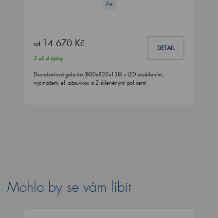
Air
14 670 Kč
od
DETAIL
2 až 4 týdny
Dvoudveřová galerka (800x820x138) s LED osvětlením,
vypínačem. el. zásuvkou a 2 skleněnými policemi
Mohlo by se vám líbit