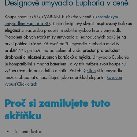
Designové umyvadlo Euphoria v ceně
Koupelnovou skříňku VARIANTE získáte v ceně s
keramickým
umyvadlem Euphoria 80
. Tento designový skvost
inspirovaný italskou
elegancí
si vás získá především subtilní výškou hrany umyvadla.
Propojení oblých tvarů mísy umyvadla a jednoduchých boků je na
první pohled krásné. Zároveň patří umyvadlo Euphoria mezi ty
praktičtější, protože má po celém obvodu
prostor pro odložení
drobností či uložení zubních kartáčků a mýdla
. Umyvadlo Euphoria
je kompatibilní s mnoha bateriemi, a vy tak můžete svou koupelnu
vyšperkovat do posledního detailu. Potřebný
sifon
si k umyvadlu
můžete objednat u nás. Stejně jako například elegantní
kovovou
výpusť Click-clack
.
Proč si zamilujete tuto
skříňku
Tlumené dovírání