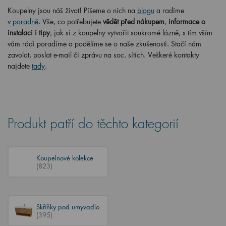
Koupelny jsou náš život! Píšeme o nich na
blogu
a radíme
v
poradně
. Vše, co potřebujete
vědět před nákupem
,
informace o
instalaci i tipy
, jak si z koupelny vytvořit soukromé lázně, s tím vším
vám rádi poradíme a podělíme se o naše zkušenosti. Stačí nám
zavolat, poslat e-mail či zprávu na soc. sítích. Veškeré kontakty
najdete
tady
.
Produkt patří do těchto kategorií
Koupelnové kolekce
(823)
Skříňky pod umyvadlo
(395)