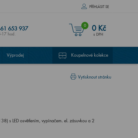
PŘÍHLÁSIT SE
0
0 Kč
61 653 937
8-17 hod.
s DPH
Výprodej
Koupelnové kolekce
Vytisknout stránku
8) s LED osvětlením, vypínačem. el. zásuvkou a 2