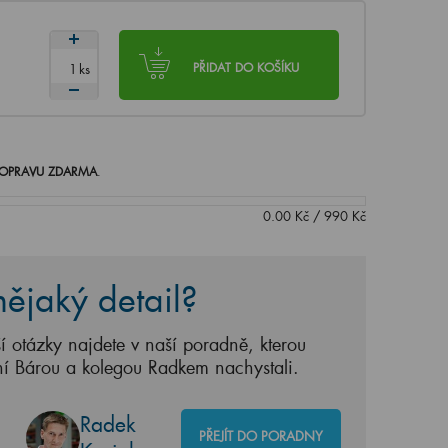
ks
PŘIDAT DO KOŠÍKU
OPRAVU ZDARMA
.
0.00
Kč
/
990
Kč
ějaký detail?
í otázky najdete v naší poradně, kterou
ní Bárou a kolegou Radkem nachystali.
Radek
PŘEJÍT DO PORADNY