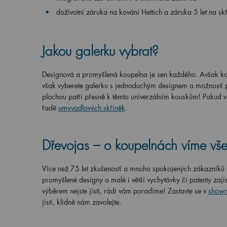
doživotní záruka na kování Hettich a záruka 5 let na sk
Jakou galerku vybrat?
Designová a promyšlená koupelna je sen každého. Avšak kom
však vyberete galerku s jednoduchým designem a možností př
plochou patří přesně k těmto univerzálním kouskům! Pokud vš
řadě
umyvadlových skříněk
.
Dřevojas – o koupelnách víme vše
Více než 75 let zkušeností a mnoho spokojených zákazníků n
promyšlené designy a malé i větší vychytávky či patenty zaji
výběrem nejste jisti, rádi vám poradíme! Zastavte se v
showr
jisti, klidně nám zavolejte.