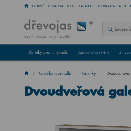
O FIRMĚ
PORADNA
BLOG
KATALOG
DOPRAVA A PLATBA
český koupelnový nábytek
Skříňky pod umyvadlo
Samostatné skříně
Umyvad
Galerky a zrcadla
Galerky
Dvoudveřová
Dvoudveřová gal