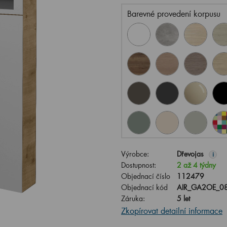
Barevné provedení korpusu
Výrobce:
Dřevojas
i
Dostupnost:
2 až 4 týdny
Objednací číslo
112479
Objednací kód
AIR_GA2OE_08
Záruka:
5 let
Zkopírovat detailní informace