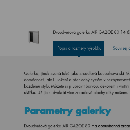
Dvoudveřová galerka AIR GA2OE 80
14 6
Popis a rozměry výrobku
Souvisejí
Galerka, jinak zvaná také jako zrcadlová koupelnová skříň
domácnosti, ale i uložení a přehledný systém v nezbytnostec
každému stylu. Můžete si ji upravit barvou, dekorem i vnit
dvířka
. Užijte si dvakrát více zrcadlové plochy díky našemu
Parametry galerky
Dvoudveřová galerka AIR GA2OE 80 má
oboustranná zrcad