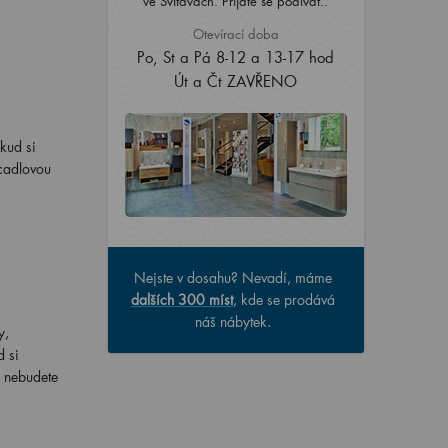
ve Svitavách. Přijďte se podívat..
Otevírací doba
Po, St a Pá 8-12 a 13-17 hod
Út a Čt ZAVŘENO
kud si
rcadlovou
Nejste v dosahu? Nevadí, máme
dalších 300 míst
, kde se prodává
náš nábytek.
y,
d si
e nebudete