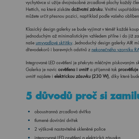
vychytávce si užije dvojnásobné zrcadlové plochy každý čle
Hettich, na které získáte
doživotní záruku
. Vnitřní uspořádání
můžete určit přesnou pozici, například podle vašeho oblíbe
Klasický design galerky se bude vyjímat v téměř každé koup
jednoduchým až minimalistickým vzhledem přilne i do již za
naše
umyvadlové skříňky
. Jednoduchý design galerky AIR mů
dřevodekorů i barevných odstínů z
nekonečného vzorníku 
Integrované LED osvětlení je překryto mléčným pískovaným s
Galerka je navíc
osvětlena i uvnitř
a příjemně tak
prosvětluje
uvnitř najdete i
elektrickou zásuvku (230 W)
, díky které bud
5 důvodů proč si zamil
oboustranná zrcadlová dvířka
tlumené dovírání dvířek
2 výškově nastavitelné skleněné police
integrované LED osvětlení a elektrická zásuvka