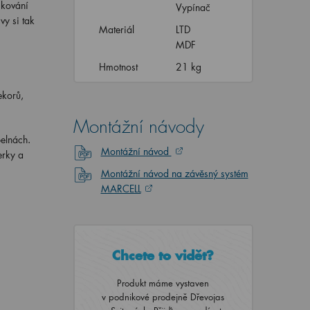
 kování
Vypínač
vy si tak
Materiál
LTD
MDF
Hmotnost
21 kg
ekorů,
Montážní návody
pelnách.
Montážní návod
erky a
Montážní návod na závěsný systém
MARCELL
Chcete to vidět?
Produkt máme vystaven
v podnikové prodejně Dřevojas