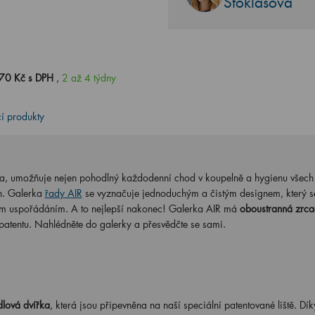
Stoklasová
70 Kč s DPH
,
2 až 4 týdny
cí produkty
ka, umožňuje nejen pohodlný každodenní chod v koupelně a hygienu všech
h. Galerka
řady AIR
se vyznačuje jednoduchým a čistým designem, který s
řním uspořádáním. A to nejlepší nakonec! Galerka AIR má
oboustranná zrca
 patentu. Nahlédněte do galerky a přesvědčte se sami.
lová dvířka
, která jsou připevněna na naší speciální patentované liště. Dík