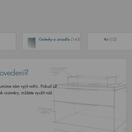
Galerky a zrcadla
(143)
Air
(12)
rovedení?
míme vám vyjít vstříc. Pokud už
ek rozměry, můžete využít náš