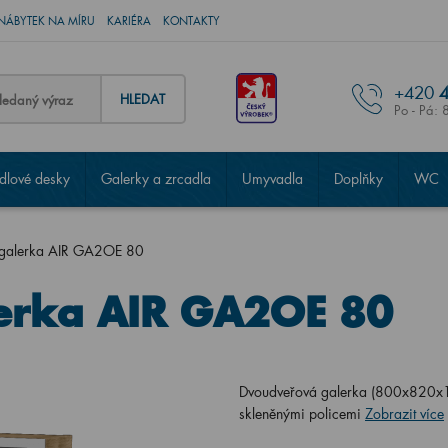
NÁBYTEK NA MÍRU
KARIÉRA
KONTAKTY
+420
4
HLEDAT
Po - Pá: 
lové desky
Galerky a zrcadla
Umyvadla
Doplňky
WC
 galerka AIR GA2OE 80
erka AIR GA2OE 80
Dvoudveřová galerka (800x820x13
skleněnými policemi
Zobrazit více