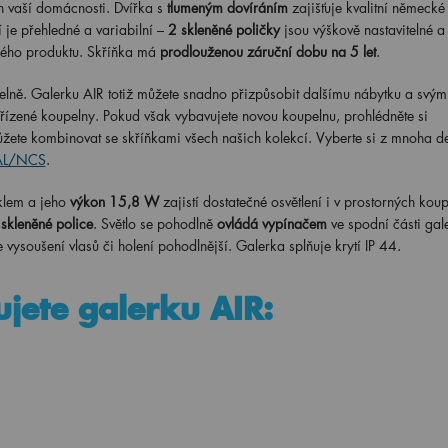
n vaší domácnosti. Dvířka s
tlumeným dovíráním
zajišťuje kvalitní německé
 je přehledné a variabilní –
2 skleněné poličky
jsou výškově nastavitelné a 
ného produktu. Skříňka má
prodlouženou záruční dobu na 5 let
.
elně. Galerku AIR totiž můžete snadno přizpůsobit dalšímu nábytku a svým
řízené koupelny. Pokud však vybavujete novou koupelnu, prohlédněte si
žete kombinovat se skříňkami všech našich kolekcí. Vyberte si z mnoha d
RAL/NCS
.
klem a jeho
výkon 15,8 W
zajistí dostatečné osvětlení i v prostorných kou
 skleněné police
. Světlo se pohodlně
ovládá vypínačem
ve spodní části gal
e vysoušení vlasů či holení pohodlnější. Galerka splňuje krytí IP 44.
ujete galerku AIR: