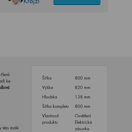
Krajzl
 členů
Šířka
800 mm
edí ke
dlová
Výška
820 mm
Hloubka
138 mm
Šířka kompletu
800 mm
Vlastnosti
Osvětlení
produktu
Elektrická
y této malé
zásuvka