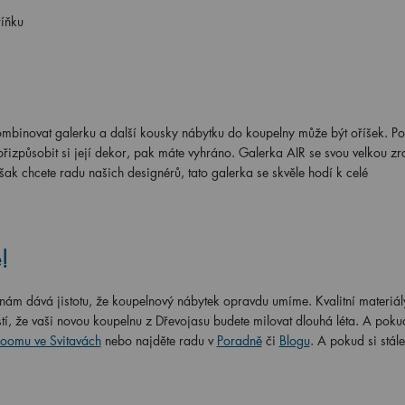
říňku
binovat galerku a další kousky nábytku do koupelny může být oříšek. Po
izpůsobit si její dekor, pak máte vyhráno. Galerka AIR se svou velkou z
ak chcete radu našich designérů, tato galerka se skvěle hodí k celé
!
ám dává jistotu, že koupelnový nábytek opravdu umíme. Kvalitní materiál
stí, že vaši novou koupelnu z Dřevojasu budete milovat dlouhá léta. A poku
oomu ve Svitavách
nebo najděte radu v
Poradně
či
Blogu
. A pokud si stál