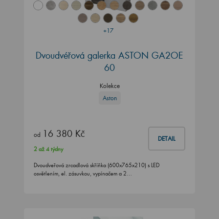
+17
Dvoudvéřová galerka ASTON GA2OE
60
Kolekce
Aston
16 380 Kč
od
DETAIL
2 až 4 týdny
Dvoudveřová zrcadlová skříňka (600x765x210) s LED
osvětlením, el. zásuvkou, vypínačem a 2…