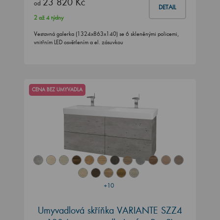
23 820 Kč
od
DETAIL
2 až 4 týdny
Vestavná galerka (1324x863x140) se 6 skleněnými policemi,
vnitřním LED osvětlením a el. zásuvkou
CENA BEZ UMYVADLA
+10
Umyvadlová skříňka VARIANTE SZZ4