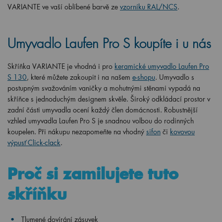
VARIANTE ve vaší oblíbené barvě ze
vzorníku RAL/NCS
.
Umyvadlo Laufen Pro S koupíte i u nás
Skříňka VARIANTE je vhodná i pro
keramické umyvadlo Laufen Pro
S 130
, které můžete zakoupit i na našem
e-shopu
. Umyvadlo s
postupným svažováním vaničky a mohutnými stěnami vypadá na
skříňce s jednoduchým designem skvěle. Široký odkládací prostor v
zadní části umyvadla ocení každý člen domácnosti. Robustnější
vzhled umyvadla Laufen Pro S je snadnou volbou do rodinných
koupelen. Při nákupu nezapomeňte na vhodný
sifon
či
kovovou
výpusť Click-clack
.
Proč si zamilujete tuto
skříňku
Tlumené dovírání zásuvek