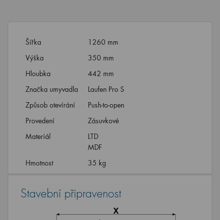
Šířka
1260 mm
Výška
350 mm
Hloubka
442 mm
Značka umyvadla
Laufen Pro S
Způsob otevírání
Push-to-open
Provedení
Zásuvkové
Materiál
LTD
MDF
Hmotnost
35 kg
Stavební připravenost