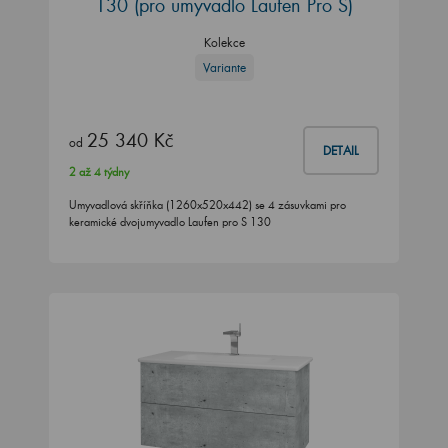
130
(pro umyvadlo Laufen Pro S)
Kolekce
Variante
25 340 Kč
od
DETAIL
2 až 4 týdny
Umyvadlová skříňka (1260x520x442) se 4 zásuvkami pro
keramické dvojumyvadlo Laufen pro S 130