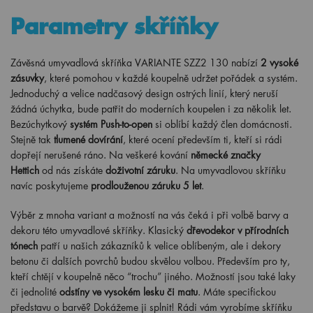
Parametry skříňky
Závěsná umyvadlová skříňka VARIANTE SZZ2 130 nabízí
2 vysoké
zásuvky
, které pomohou v každé koupelně udržet pořádek a systém.
Jednoduchý a velice nadčasový design ostrých linií, který neruší
žádná úchytka, bude patřit do moderních koupelen i za několik let.
Bezúchytkový
systém Push-to-open
si oblíbí každý člen domácnosti.
Stejně tak
tlumené dovírání
, které ocení především ti, kteří si rádi
dopřejí nerušené ráno. Na veškeré kování
německé značky
Hettich
od nás získáte
doživotní záruku
. Na umyvadlovou skříňku
navíc poskytujeme
prodlouženou záruku 5 let
.
Výběr z mnoha variant a možností na vás čeká i při volbě barvy a
dekoru této umyvadlové skříňky. Klasický
dřevodekor v přírodních
tónech
patří u našich zákazníků k velice oblíbeným, ale i dekory
betonu či dalších povrchů budou skvělou volbou. Především pro ty,
kteří chtějí v koupelně něco “trochu” jiného. Možností jsou také laky
či jednolité
odstíny ve vysokém lesku či matu
. Máte specifickou
představu o barvě? Dokážeme ji splnit! Rádi vám vyrobíme skříňku