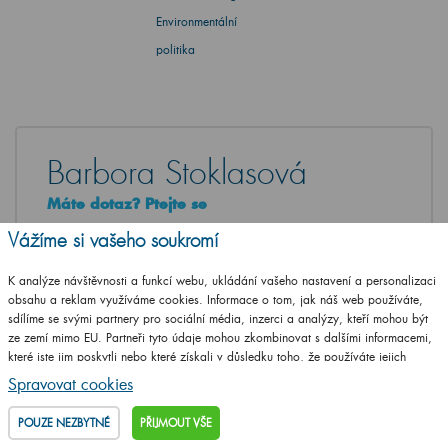
Environmentální
politika
Barbora Stoklasová
Máte dotaz? Ptejte se
Vážíme si vašeho soukromí
+420
461 653 937
Po - Pá: 8-17 hod.
K analýze návštěvnosti a funkcí webu, ukládání vašeho nastavení a personalizaci
obsahu a reklam využíváme cookies. Informace o tom, jak náš web používáte,
info@drevojas.cz
sdílíme se svými partnery pro sociální média, inzerci a analýzy, kteří mohou být
ze zemí mimo EU. Partneři tyto údaje mohou zkombinovat s dalšími informacemi,
které jste jim poskytli nebo které získali v důsledku toho, že používáte jejich
NAPIŠTE VÁŠ DOTAZ
služby.
Podrobné informace
Spravovat cookies
POUZE NEZBYTNÉ
PŘIJMOUT VŠE