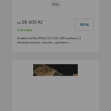
Enzo
28 600 Kč
od
DETAIL
2 až 4 týdny
Zrcadlová skříňka (956x741x153) s LED osvětlením, 2
skleněnými policemi, zásuvkou, vypínačem a…