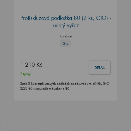
Protiskluzová podložka 80 (2 ks, GIO) -
kulatý výřez
Kolekce
Gio
1 210 Kč
DETAIL
2 týdny
Sada 2 ks protiskluzových podložek do zásuvek um. skříňky GIO
SZZ2 80 s umyvadlem Euphoria 80