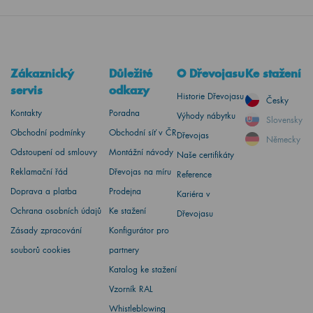
Zákaznický
Důležité
O Dřevojasu
Ke stažení
servis
odkazy
Historie Dřevojasu
Česky
Kontakty
Poradna
Výhody nábytku
Slovensky
Obchodní podmínky
Obchodní síť v ČR
Dřevojas
Německy
Odstoupení od smlouvy
Montážní návody
Naše certifikáty
Reklamační řád
Dřevojas na míru
Reference
Doprava a platba
Prodejna
Kariéra v
Ochrana osobních údajů
Ke stažení
Dřevojasu
Zásady zpracování
Konfigurátor pro
souborů cookies
partnery
Katalog ke stažení
Vzorník RAL
Whistleblowing