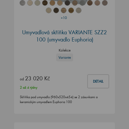
+10
Umyvadlová skříňka VARIANTE SZZ2
100 (umyvadlo Euphoria)
Kolekce
Variante
23 020 Kč
od
DETAIL
2 až 4 týdny
Skříňka pod umyvadlo (960x520x454) se 2 zásuvkami a
keramickým umyvadlem Euphoria 100