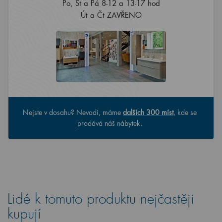
Po, St a Pá 8-12 a 13-17 hod
Út a Čt ZAVŘENO
Nejste v dosahu? Nevadí, máme
dalších 300 míst
, kde se
prodává náš nábytek.
Lidé k tomuto produktu nejčastěji
kupují