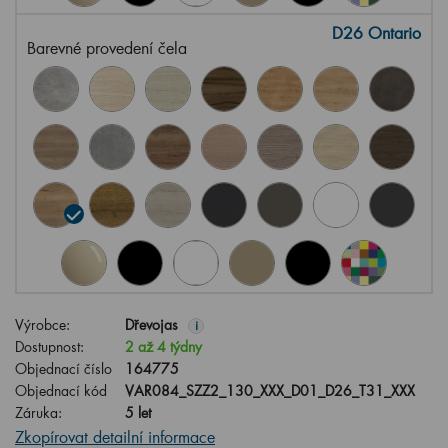
D26 Ontario
Barevné provedení čela
Výrobce:
Dřevojas
i
Dostupnost:
2 až 4 týdny
Objednací číslo
164775
Objednací kód
VAR084_SZZ2_130_XXX_D01_D26_T31_XXX
Záruka:
5 let
Zkopírovat detailní informace