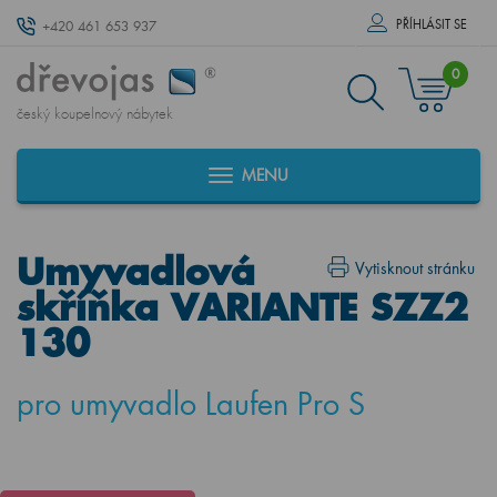
PŘÍHLÁSIT SE
+420 461 653 937
0
český koupelnový nábytek
MENU
Umyvadlová
Vytisknout stránku
skříňka VARIANTE SZZ2
130
pro umyvadlo Laufen Pro S