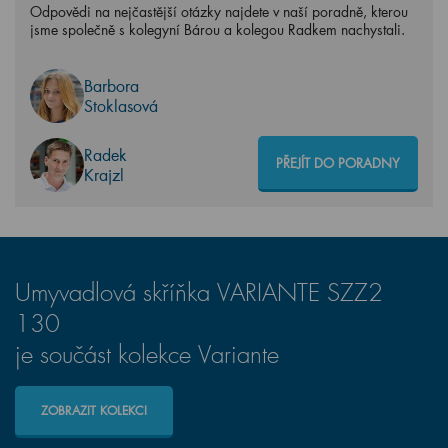
Odpovědi na nejčastější otázky najdete v naší poradně, kterou
jsme společně s kolegyní Bárou a kolegou Radkem nachystali.
Barbora
Stoklasová
Radek
PŘEJÍT DO PORADNY
Krajzl
Umyvadlová skříňka VARIANTE SZZ2
130
je součást kolekce Variante
ZOBRAZIT KOLEKCI