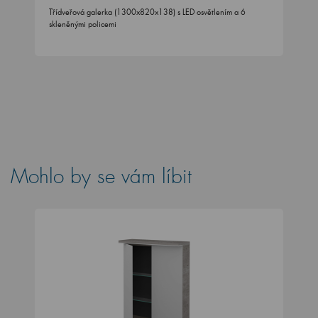
Třídveřová galerka (1300x820x138) s LED osvětlením a 6
skleněnými policemi
Mohlo by se vám líbit