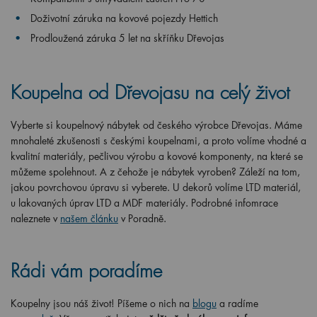
Doživotní záruka na kovové pojezdy Hettich
Prodloužená záruka 5 let na skříňku Dřevojas
Koupelna od Dřevojasu na celý život
Vyberte si koupelnový nábytek od českého výrobce Dřevojas. Máme
mnohaleté zkušenosti s českými koupelnami, a proto volíme vhodné a
kvalitní materiály, pečlivou výrobu a kovové komponenty, na které se
můžeme spolehnout. A z čehože je nábytek vyroben? Záleží na tom,
jakou povrchovou úpravu si vyberete. U dekorů volíme LTD materiál,
u lakovaných úprav LTD a MDF materiály. Podrobné infomrace
naleznete v
našem článku
v Poradně.
Rádi vám poradíme
Koupelny jsou náš život! Píšeme o nich na
blogu
a radíme