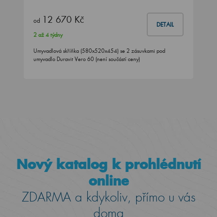
12 670 Kč
od
DETAIL
2 až 4 týdny
Umyvadlová skříňka (580x520x454) se 2 zásuvkami pod
umyvadlo Duravit Vero 60 (není součástí ceny)
Nový katalog k prohlédnutí
online
ZDARMA a kdykoliv, přímo u vás
doma