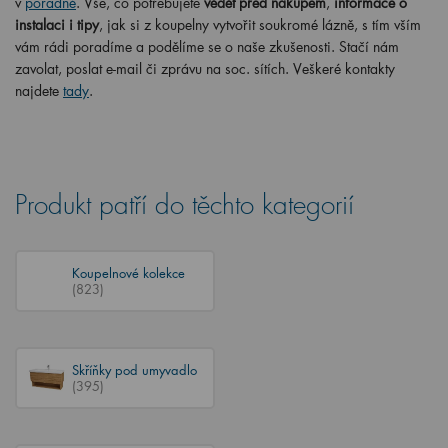
v
poradně
. Vše, co potřebujete
vědět před nákupem
,
informace o
instalaci i tipy
, jak si z koupelny vytvořit soukromé lázně, s tím vším
vám rádi poradíme a podělíme se o naše zkušenosti. Stačí nám
zavolat, poslat e-mail či zprávu na soc. sítích. Veškeré kontakty
najdete
tady
.
Produkt patří do těchto kategorií
Koupelnové kolekce
(823)
Skříňky pod umyvadlo
(395)