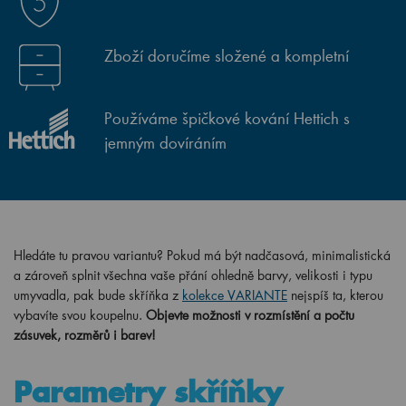
Zboží doručíme složené a kompletní
Používáme špičkové kování Hettich s
jemným dovíráním
Hledáte tu pravou variantu? Pokud má být nadčasová, minimalistická
a zároveň splnit všechna vaše přání ohledně barvy, velikosti i typu
umyvadla, pak bude skříňka z
kolekce VARIANTE
nejspíš ta, kterou
vybavíte svou koupelnu.
Objevte možnosti v rozmístění a počtu
zásuvek, rozměrů i barev!
Parametry skříňky