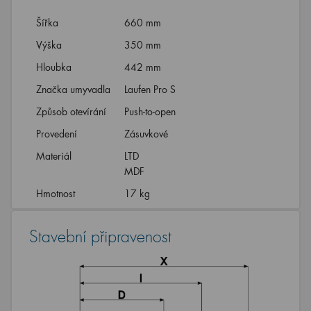
Šířka
660 mm
Výška
350 mm
Hloubka
442 mm
Značka umyvadla
Laufen Pro S
Způsob otevírání
Push-to-open
Provedení
Zásuvkové
Materiál
LTD
MDF
Hmotnost
17 kg
Stavební připravenost