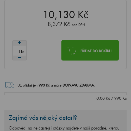
10,130 Kč
8,372 Kč
bez DPH
ks
PŘIDAT DO KOŠÍKU
Už přidat jen
990
Kč
a máte
DOPRAVU ZDARMA
.
0.00
Kč
/
990
Kč
Zajímá vás nějaký detail?
Odpovědi na nejčastější otázky najdete v naší poradně, kterou