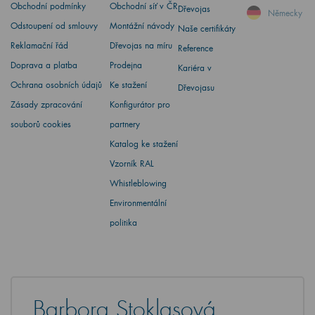
Obchodní podmínky
Obchodní síť v ČR
Dřevojas
Německy
Odstoupení od smlouvy
Montážní návody
Naše certifikáty
Reklamační řád
Dřevojas na míru
Reference
Doprava a platba
Prodejna
Kariéra v
Ochrana osobních údajů
Ke stažení
Dřevojasu
Zásady zpracování
Konfigurátor pro
souborů cookies
partnery
Katalog ke stažení
Vzorník RAL
Whistleblowing
Environmentální
politika
Barbora Stoklasová