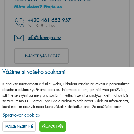
Máte dotaz? Ptejte se
+420
461 653 937
Po - Pá: 8-17 hod.
info@drevojas.cz
NAPIŠTE VÁŠ DOTAZ
Vážíme si vašeho soukromí
K analýze návštěvnosti a funkcí webu, ukládání vašeho nastavení a personalizaci
obsahu a reklam využíváme cookies. Informace o tom, jak náš web používáte,
sdílíme se svými partnery pro sociální média, inzerci a analýzy, kteří mohou být
ze zemí mimo EU. Partneři tyto údaje mohou zkombinovat s dalšími informacemi,
které jste jim poskytli nebo které získali v důsledku toho, že používáte jejich
služby.
Podrobné informace
Spravovat cookies
POUZE NEZBYTNÉ
PŘIJMOUT VŠE