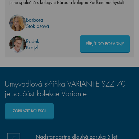
jsme společně s kolegyní Bárou a kolegou Radkem nachystali.
Barbora
Stoklasová
Radek
PŘEJÍT DO PORADNY
Krajzl
Umyvadlová skříňka VARIANTE SZZ 70
je součást kolekce Variante
ZOBRAZIT KOLEKCI
Nadstandartně dlouhá záruka 5 let