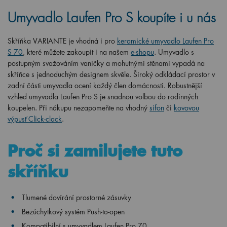
Umyvadlo Laufen Pro S koupíte i u nás
Skříňka VARIANTE je vhodná i pro
keramické umyvadlo Laufen Pro
S 70
, které můžete zakoupit i na našem
e-shopu
. Umyvadlo s
postupným svažováním vaničky a mohutnými stěnami vypadá na
skříňce s jednoduchým designem skvěle. Široký odkládací prostor v
zadní části umyvadla ocení každý člen domácnosti. Robustnější
vzhled umyvadla Laufen Pro S je snadnou volbou do rodinných
koupelen. Při nákupu nezapomeňte na vhodný
sifon
či
kovovou
výpusť Click-clack
.
Proč si zamilujete tuto
skříňku
Tlumené dovírání prostorné zásuvky
Bezúchytkový systém Push-to-open
Kompatibilní s umyvadlem Laufen Pro 70