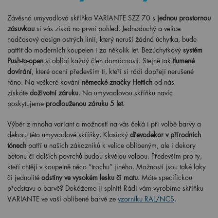
Závěsná umyvadlová skříňka VARIANTE SZZ 70 s
jednou prostornou
zásuvkou
si vás získá na první pohled. Jednoduchý a velice
nadčasový design ostrých linií, který neruší žádná úchytka, bude
patřit do moderních koupelen i za několik let. Bezúchytkový
systém
Push-to-open
si oblíbí každý člen domácnosti. Stejně tak
tlumené
dovírání
, které ocení především ti, kteří si rádi dopřejí nerušené
ráno. Na veškeré kování
německé značky Hettich
od nás
získáte
doživotní záruku
. Na umyvadlovou skříňku navíc
poskytujeme
prodlouženou záruku 5 let
.
Výběr z mnoha variant a možností na vás čeká i při volbě barvy a
dekoru této umyvadlové skříňky. Klasický
dřevodekor v přírodních
tónech
patří u našich zákazníků k velice oblíbeným, ale i dekory
betonu či dalších povrchů budou skvělou volbou. Především pro ty,
kteří chtějí v koupelně něco “trochu” jiného. Možností jsou také laky
či jednolité
odstíny ve vysokém lesku či matu
. Máte specifickou
představu o barvě? Dokážeme ji splnit! Rádi vám vyrobíme skříňku
VARIANTE ve vaší oblíbené barvě ze
vzorníku RAL/NCS
.