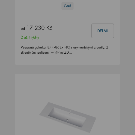
Grid
17 230 Kč
od
DETAIL
2 až 4 týdny
Vestavná galerka (874x863x140) s asymetrickými zrcadly, 2
skleněnými policemi, vnitřním LED…