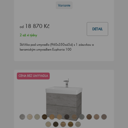
Variante
18 870 Kč
od
DETAIL
2 až 4 týdny
Skříňka pod umyvadlo (960x350x454) s 1 zásuvkou a
keramickým umyvadlem Euphoria 100
CENA BEZ UMYVADLA