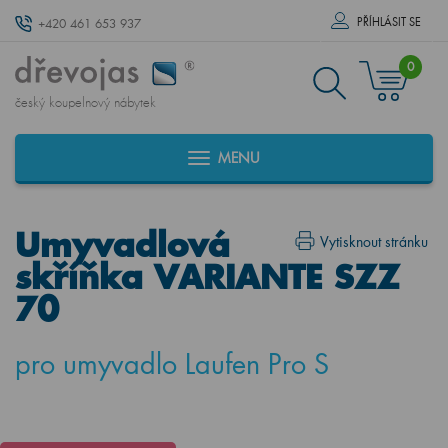
PŘÍHLÁSIT SE
+420 461 653 937
0
český koupelnový nábytek
MENU
Umyvadlová
Vytisknout stránku
skříňka VARIANTE SZZ
70
pro umyvadlo Laufen Pro S