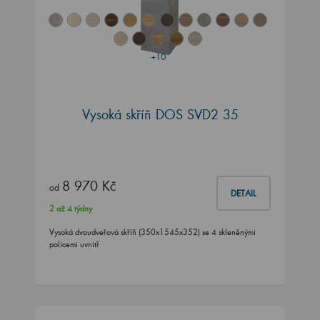
+10
Vysoká skříň DOS SVD2 35
8 970 Kč
od
DETAIL
2 až 4 týdny
Vysoká dvoudveřová skříň (350x1545x352) se 4 skleněnými
policemi uvnitř