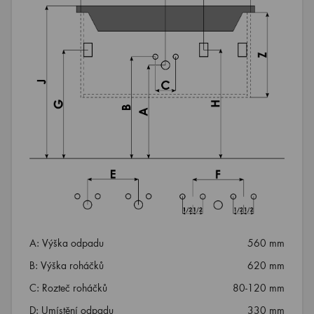
A: Výška odpadu
560 mm
B: Výška roháčků
620 mm
C: Rozteč roháčků
80-120 mm
D: Umístění odpadu
330 mm