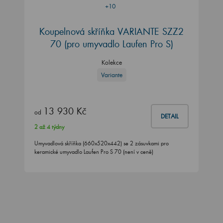
+10
Koupelnová skříňka VARIANTE SZZ2
70
(pro umyvadlo Laufen Pro S)
Kolekce
Variante
13 930 Kč
od
DETAIL
2 až 4 týdny
Umyvadlová skříňka (660x520x442) se 2 zásuvkami pro
keramické umyvadlo Laufen Pro S 70 (není v ceně)