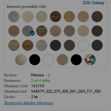
D20 Galaxy
Barevné provedení čela
Výrobce:
Dřevojas
i
Dostupnost:
2 až 4 týdny
Objednací číslo
163105
Objednací kód
VAR079_SZZ_070_XXX_D01_D20_T31_XXX
Záruka:
5 let
Zkopírovat detailní informace