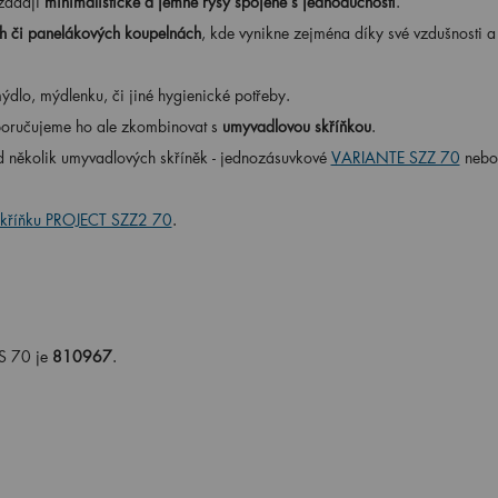
 žádají
minimalistické a jemné rysy spojené s jednoduchostí
.
h či panelákových koupelnách
, kde vynikne zejména díky své vzdušnosti a
dlo, mýdlenku, či jiné hygienické potřeby.
poručujeme ho ale zkombinovat s
umyvadlovou skříňkou
.
d několik umyvadlových skříněk - jednozásuvkové
VARIANTE SZZ 70
nebo 
skříňku PROJECT SZZ2 70
.
S 70 je
810967
.