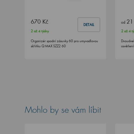
670 Kč
21
od
DETAIL
2 až 4 týdny
2 až 4 t
Organizér spodní zásuvky 60 pro umyvadlovou
Dvoudveř
skříňku Q MAX SZZ2 60
osvětlen
Mohlo by se vám líbit