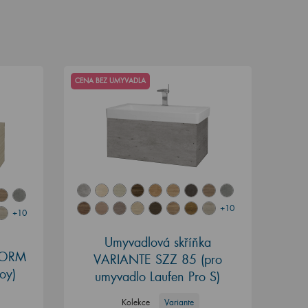
CENA BEZ UMYVADLA
+10
+10
Umyvadlová skříňka
STORM
VARIANTE SZZ 85
(pro
oy)
umyvadlo Laufen Pro S)
Kolekce
Variante