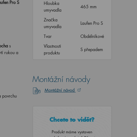
ufen Pro S
Hloubka
465 mm
umyvadla
Značka
Laufen Pro S
umyvadla
Tvar
Obdélníkové
ocha
s
Vlastnosti
S přepadem
ytí rukou a
produktu
Montážní návody
Montážní návod
na povrchu
Chcete to vidět?
Produkt máme vystaven