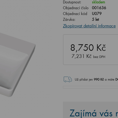
Dostupnost:
skladem
Objednací číslo
001636
Objednací kód
U079
Záruka:
5 let
Zkopírovat detailní informace
8,750 Kč
7,231 Kč
bez DPH
Už přidat jen
990
Kč
a máte
D
Zajímá vás n