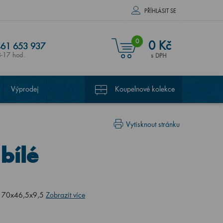
PŘÍHLÁSIT SE
0
0 Kč
61 653 937
8-17 hod.
s DPH
Výprodej
Koupelnové kolekce
Vytisknout stránku
bílé
, 70x46,5x9,5
Zobrazit více