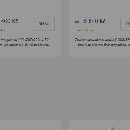
 400 Kč
16 840 Kč
od
DETAIL
DE
ýdny
2 až 4 týdny
ová galerka (600x767x210) s LED
Závěsná umyvadlová skříňka (1000x37
ím, vypínačem a elektrickou zásuvkou
1 zásuvkou a keramickým umyvadlem Jo