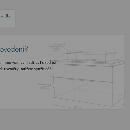
yvadla
rovedení?
míme vám vyjít vstříc. Pokud už
ek rozměry, můžete využít náš