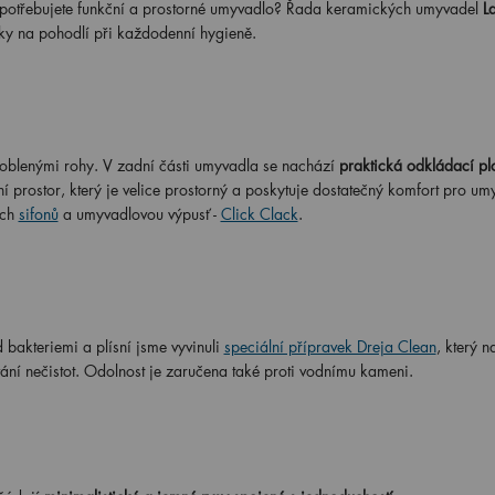
 potřebujete funkční a prostorné umyvadlo? Řada keramických umyvadel
La
avky na pohodlí při každodenní hygieně.
oblenými rohy. V zadní části umyvadla se nachází
praktická odkládací pl
ní prostor, který je velice prostorný a poskytuje dostatečný komfort pro um
ich
sifonů
a umyvadlovou výpusť -
Click Clack
.
 bakteriemi a plísní jsme vyvinuli
speciální přípravek Dreja Clean
, který 
vání nečistot. Odolnost je zaručena také proti vodnímu kameni.