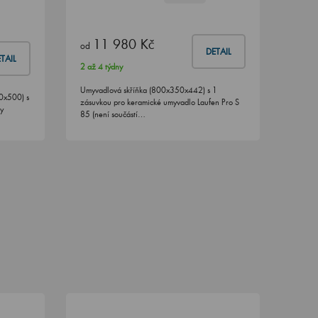
11 980 Kč
od
DETAIL
TAIL
2 až 4 týdny
Umyvadlová skříňka (800x350x442) s 1
0x500) s
zásuvkou pro keramické umyvadlo Laufen Pro S
y
85 (není součástí…