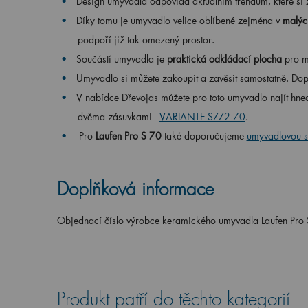
Design umyvadla odpovídá aktuálním trendům, které si
Díky tomu je umyvadlo velice oblíbené zejména v
malýc
podpoří již tak omezený prostor.
Součástí umyvadla je
praktická odkládací plocha
pro mý
Umyvadlo si můžete zakoupit a zavěsit samostatně. Do
V nabídce Dřevojas můžete pro toto umyvadlo najít hne
dvěma zásuvkami -
VARIANTE SZZ2 70
.
Pro
Laufen Pro S 70
také doporučujeme
umyvadlovou 
Doplňková informace
Objednací číslo výrobce keramického umyvadla Laufen Pro 
Produkt patří do těchto kategorií