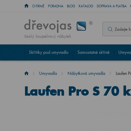
O FIRMĚ
PORADNA
BLOG
KATALOG
DOPRAVA A PLATBA
český koupelnový nábytek
Skříňky pod umyvadlo
Samostatné skříně
Umyvad
Umyvadla
Nábytková umyvadla
Laufen P
Laufen Pro S 70 