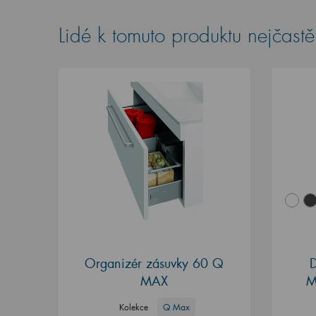
Lidé k tomuto produktu nejčastěj
Organizér zásuvky 60 Q
D
MAX
M
Kolekce
Q Max