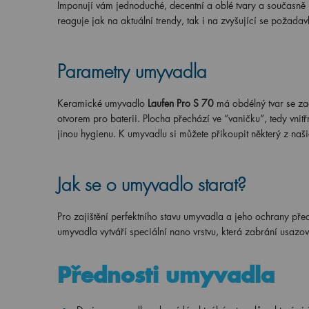
Imponují vám jednoduché, decentní a oblé tvary a současně
reaguje jak na aktuální trendy, tak i na zvyšující se požad
Parametry umyvadla
Keramické umyvadlo
Laufen Pro S 70
má obdélný tvar se za
otvorem pro baterii. Plocha přechází ve “vaničku”, tedy vnitř
jinou hygienu. K umyvadlu si můžete přikoupit některý z naš
Jak se o umyvadlo starat?
Pro zajištění perfektního stavu umyvadla a jeho ochrany před
umyvadla vytváří speciální nano vrstvu, která zabrání usazo
Přednosti umyvadla