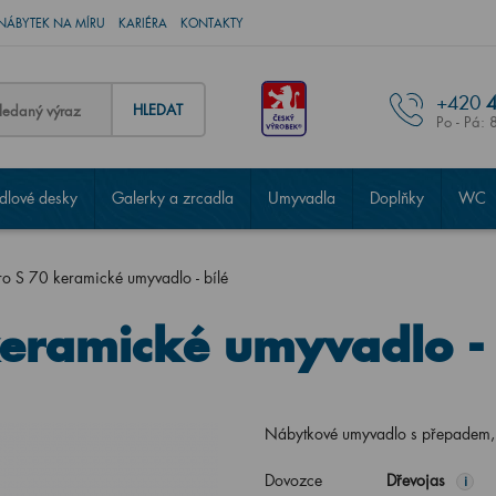
NÁBYTEK NA MÍRU
KARIÉRA
KONTAKTY
+420
4
HLEDAT
Po - Pá: 
lové desky
Galerky a zrcadla
Umyvadla
Doplňky
WC
ro S 70 keramické umyvadlo - bílé
keramické umyvadlo - 
Nábytkové umyvadlo s přepadem
Dovozce
Dřevojas
i