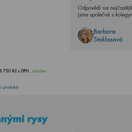
Odpovědi na nejčastějš
jsme společně s kolegy
Barbora
Stoklasová
8 750 Kč s DPH
,
skladem
cí produkty
mnými rysy