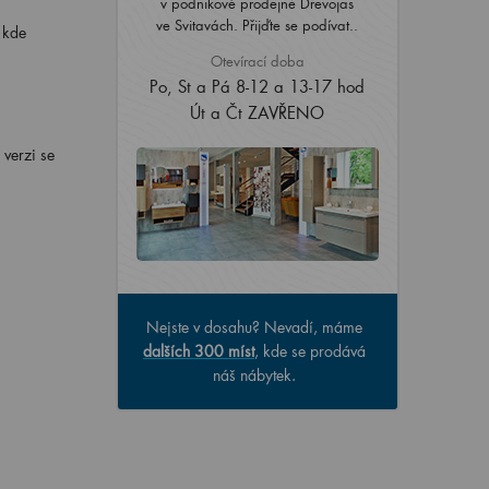
v podnikové prodejně Dřevojas
ve Svitavách. Přijďte se podívat..
 kde
Otevírací doba
Po, St a Pá 8-12 a 13-17 hod
Út a Čt ZAVŘENO
verzi se
Nejste v dosahu? Nevadí, máme
dalších 300 míst
, kde se prodává
náš nábytek.