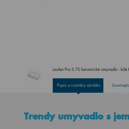
Laufen Pro S 70 keramické umyvadlo - bílé
Popis a rozměry výrobku
Souvisejí
Trendy umyvadlo s je