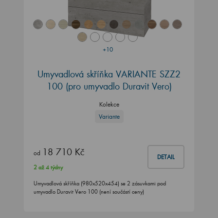
+10
Umyvadlová skříňka VARIANTE SZZ2
100
(pro umyvadlo Duravit Vero)
Kolekce
Variante
18 710 Kč
od
DETAIL
2 až 4 týdny
Umyvadlová skříňka (980x520x454) se 2 zásuvkami pod
umyvadlo Duravit Vero 100 (není součástí ceny)