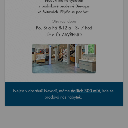
Produkt máme vystaven
v podnikové prodejně Dřevojas
ve Svitavách. Přijďte se podívat..
Otevírací doba
Po, St a Pá 8-12 a 13-17 hod
Út a Čt ZAVŘENO
Nejste v dosahu? Nevadí, máme
dalších 300 míst
, kde se
prodává náš nábytek.