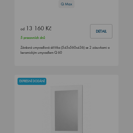
Q Max
13 160 Kč
od
DETAIL
5 pracovních dnů
Závěsná umyvadlová skříňka (545x560x436) se 2 zásuvkami a
keramickým umyvadlem Q 60
EXPRESNÍ DODÁNÍ