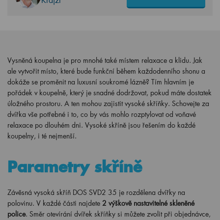
Vysněná koupelna je pro mnohé také místem relaxace a klidu. Jak
ale vytvořit místo, které bude funkční během každodenního shonu a
dokáže se proměnit na luxusní soukromé lázně? Tím hlavním je
pořádek v koupelně, který je snadné dodržovat, pokud máte dostatek
úložného prostoru. A ten mohou zajistit vysoké skříňky. Schovejte za
dvířka vše potřebné i to, co by vás mohlo rozptylovat od voňavé
relaxace po dlouhém dni. Vysoké skříně jsou řešením do každé
koupelny, i té nejmenší.
Parametry skříně
Závěsná vysoká skříň DOS SVD2 35 je rozdělena dvířky na
polovinu. V každé části najdete
2 výškově nastavitelné skleněné
police
. Směr otevírání dvířek skříňky si můžete zvolit při objednávce,