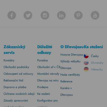
Zákaznický
Důležité
O Dřevojasu
Ke stažení
servis
odkazy
Historie Dřevojasu
Česky
Kontakty
Poradna
Výhody nábytku
Slovensky
Obchodní podmínky
Obchodní síť v ČR
Dřevojas
Německy
Odstoupení od smlouvy
Montážní návody
Naše certifikáty
Reklamační řád
Dřevojas na míru
Reference
Doprava a platba
Prodejna
Kariéra v
Ochrana osobních údajů
Ke stažení
Dřevojasu
Zásady zpracování
Konfigurátor pro