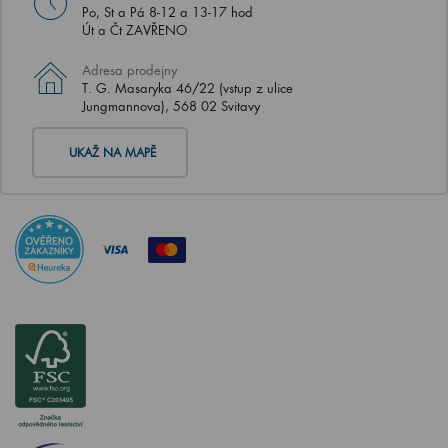
Po, St a Pá 8-12 a 13-17 hod
Út a Čt ZAVŘENO
Adresa prodejny
T. G. Masaryka 46/22 (vstup z ulice
Jungmannova), 568 02 Svitavy
UKAŽ NA MAPĚ