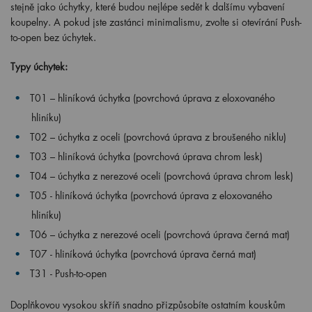
stejně jako úchytky, které budou nejlépe sedět k dalšímu vybavení
koupelny. A pokud jste zastánci minimalismu, zvolte si otevírání Push-
to-open bez úchytek.
Typy úchytek:
T01 – hliníková úchytka (povrchová úprava z eloxovaného
hliníku)
T02 – úchytka z oceli (povrchová úprava z broušeného niklu)
T03 – hliníková úchytka (povrchová úprava chrom lesk)
T04 – úchytka z nerezové oceli (povrchová úprava chrom lesk)
T05 -
hliníková úchytka (povrchová úprava z eloxovaného
hliníku)
T06 – úchytka z nerezové oceli (povrchová úprava černá mat)
T07 - hliníková úchytka (povrchová úprava černá mat)
T31 - Push-to-open
Doplňkovou vysokou skříň snadno přizpůsobíte ostatním kouskům