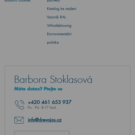
souborů cookies
partnery
Katalog ke stažení
Vzorník RAL
Whistleblowing
Environmentální
politika
Barbora Stoklasová
Máte dotaz? Ptejte se
+420
461 653 937
Po - Pá: 8-17 hod.
info@drevojas.cz