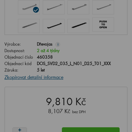
Výrobce:
Dřevojas
i
Dostupnost:
2 až 4 týdny
Objednací číslo
460358
Objednací kód
DOS_SVD2_035_L_N01_D25_T01_XXX
Záruka:
5 let
Zkopírovat detailní informace
9,810 Kč
8,107 Kč
bez DPH