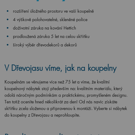
rozšíření úložného prostoru ve vaší koupelně
4 výškově polohovatelné, skleněné police
doživotní záruka na kování Hettich
prodloužená záruka 5 let na celou skříňku
široký výběr dřevodekorů a dekorů
V Dřevojasu víme, jak na koupelny
Koupelnám se věnujeme více než 75 let a víme, že kvalitní
koupelnový nábytek stojí především na: kvalitním materiálu, který
odolá náročným podmínkám a praktickému, promyšleném designu.
Ten totiž oceníte hned několikrát za den! Od nás navíc získáte
skříňku zcela složenou a připravenou k montáži. Vyberte si nábytek
do koupelny z Dřevojasu a neprohloupíte.