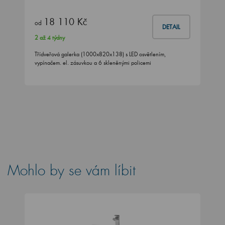
18 110 Kč
od
DETAIL
2 až 4 týdny
Třídveřová galerka (1000x820x138) s LED osvětlením,
vypínačem. el. zásuvkou a 6 skleněnými policemi
Mohlo by se vám líbit