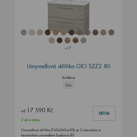
+17
Umyvadlová skříňka GIO SZZ2 80
Kolekce
Gio
17 590 Kč
od
DETAIL
2 až 4 týdny
Umyvadlová skříňka (740x560x450) se 2 zásuvkami a
keramickým umyvadlem Euphoria 80