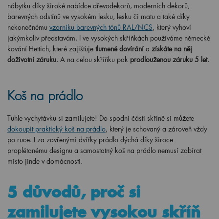
nábytku díky široké nabídce dřevodekorů, moderních dekorů,
barevných odstínů ve vysokém lesku, lesku či matu a také díky
nekonečnému
vzorníku barevných tónů RAL/NCS
, který vyhoví
jakýmkoliv představám. I ve vysokých skříňkách používáme německé
kování Hettich, které zajišťuje
tlumené dovírání
a
získáte na něj
doživotní záruku
. A na celou skříňku pak
prodlouženou záruku 5 let
.
Koš na prádlo
Tuhle vychytávku si zamilujete! Do spodní části skříně si můžete
dokoupit praktický koš na prádlo
, který je schovaný a zároveň vždy
po ruce. I za zavřenými dvířky prádlo dýchá díky široce
proplétanému designu a samostatný koš na prádlo nemusí zabírat
místo jinde v domácnosti.
5 důvodů, proč si
zamilujete vysokou skříň