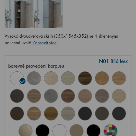
Vysoká dvoudveřová skříň (350x1545x352) se 4 skleněnými
policemi uvnitř
Zobrazit více
N01 Bílá lesk
Barevné provedení korpusu