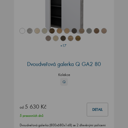
+17
Dvoudveřová galerka Q GA2 80
Kolekce
Q
5 630 Kč
od
DETAIL
5 pracovních dnů
Dvoudveřová galerka (800x680x148) se 2 dřevěnými policemi