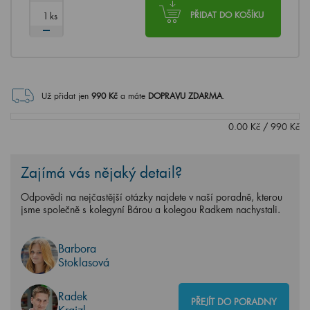
ks
PŘIDAT DO KOŠÍKU
Už přidat jen
990
Kč
a máte
DOPRAVU ZDARMA
.
0.00
Kč
/
990
Kč
Zajímá vás nějaký detail?
Odpovědi na nejčastější otázky najdete v naší poradně, kterou
jsme společně s kolegyní Bárou a kolegou Radkem nachystali.
Barbora
Stoklasová
Radek
PŘEJÍT DO PORADNY
Krajzl