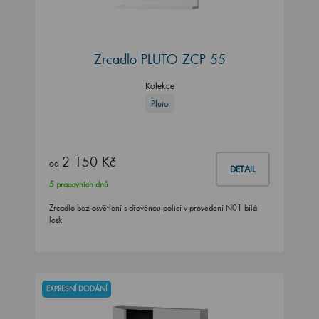
Zrcadlo PLUTO ZCP 55
Kolekce
Pluto
2 150 Kč
od
DETAIL
5 pracovních dnů
Zrcadlo bez osvětlení s dřevěnou policí v provedení N01 bílá
lesk
EXPRESNÍ DODÁNÍ