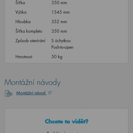
Šířka
350 mm
Výška
1545 mm
Hloubka
352 mm
Šířka kompletu
350 mm
Způsob otevírání
S úchytkou
Push-to-open
Hmotnost
50 kg
Montážní návody
Montážní návod
Chcete to vidět?