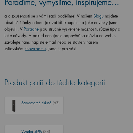
Poradíme, vymyslíme, inspirujeme…
a o zkušenosti se s vámi rádi podělíme! V našem
Blogu
najdete
obsáhlé články o tom, jak zařídit koupelnu a jaké novinky jsme
objevili. V
Poradně
jsou stručně vysvětlené možnosti, různé tipy a
také návody. A pokud nenajdete odpověď na otázku na webu,
zavolejte nám, napište e-mail nebo se stavte v našem
svitavském
showroomu
. Jsme tu pro vás!
Produkt patří do těchto kategorií
Samostatné skříně
(63)
Vysoká skříň
(34)