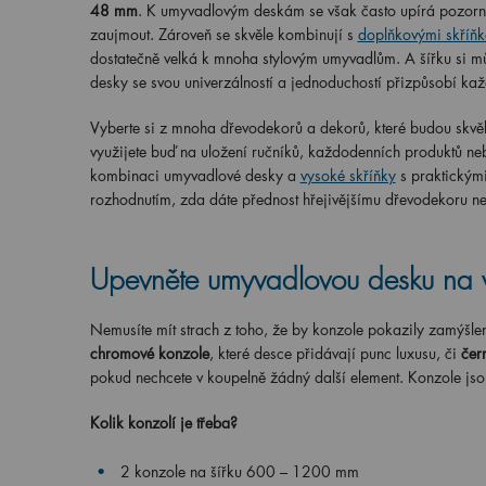
48 mm
. K umyvadlovým deskám se však často upírá pozorno
zaujmout. Zároveň se skvěle kombinují s
doplňkovými skříň
dostatečně velká k mnoha stylovým umyvadlům. A šířku si mů
desky se svou univerzálností a jednoduchostí přizpůsobí ka
Vyberte si z mnoha dřevodekorů a dekorů, které budou skvěl
využijete buď na uložení ručníků, každodenních produktů neb
kombinaci umyvadlové desky a
vysoké skříňky
s praktickými
rozhodnutím, zda dáte přednost hřejivějšímu dřevodekoru neb
Upevněte umyvadlovou desku na 
Nemusíte mít strach z toho, že by konzole pokazily zamýšle
chromové konzole
, které desce přidávají punc luxusu, či
čer
pokud nechcete v koupelně žádný další element. Konzole jso
Kolik konzolí je třeba?
2 konzole
na
šířku
600 – 1200 mm