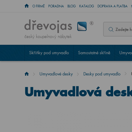
O FIRMĚ
PORADNA
BLOG
KATALOG
DOPRAVA A PLATBA
český koupelnový nábytek
Skříňky pod umyvadlo
Samostatné skříně
Umyvad
Umyvadlové desky
Desky pod umyvadlo
Umyvadlová des