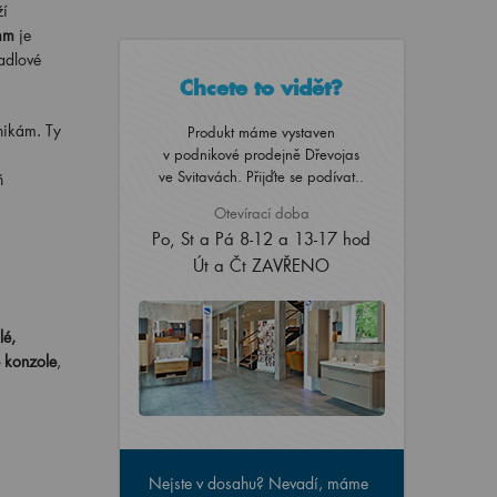
ží
mm
je
adlové
Chcete to vidět?
nikám. Ty
Produkt máme vystaven
v podnikové prodejně Dřevojas
ve Svitavách. Přijďte se podívat..
ň
Otevírací doba
Po, St a Pá 8-12 a 13-17 hod
Út a Čt ZAVŘENO
lé,
é konzole
,
Nejste v dosahu? Nevadí, máme