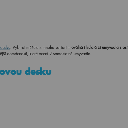
 desku
. Vybírat můžete z mnoha variant –
oválná i kulatá či umyvadla s os
ější domácnosti, které ocení 2 samostatná umyvadla.
ovou desku