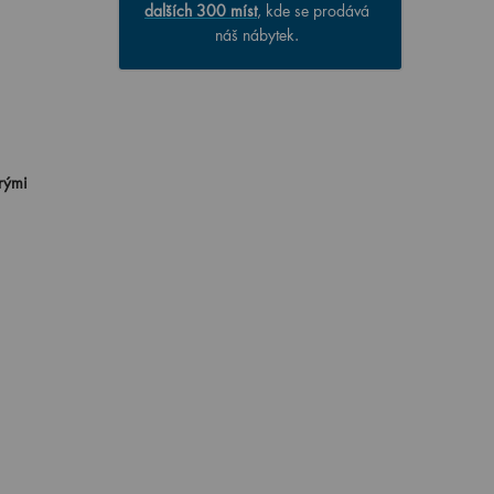
dalších 300 míst
, kde se prodává
náš nábytek.
trými