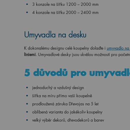
3 konzole
na
šířku
1200 – 2000 mm
4 konzole
na
šířku
2000 – 2400 mm
Umyvadla na desku
K dokonalému designu celé koupelny dolaďte i
umyvadlo na
liniemi
. Umyvadlové desky jsou skvělou možností pro početn
5 důvodů pro umyvadl
jednoduchý a vzdušný design
šířka na míru přímo vaší koupelně
prodloužená záruka Dřevojas na 5 let
oblíbená varianta do jakékoliv koupelny
velký výběr dekorů, dřevodekorů a barev