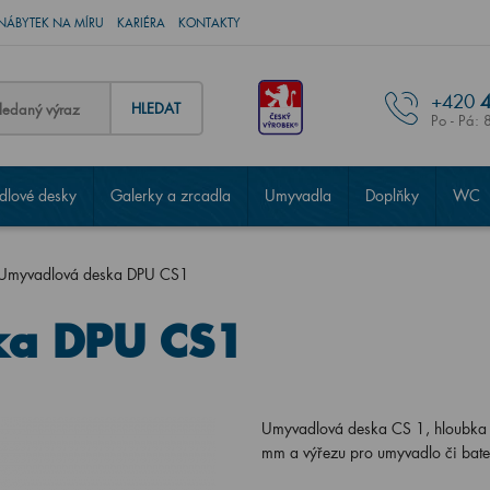
NÁBYTEK NA MÍRU
KARIÉRA
KONTAKTY
+420
4
HLEDAT
Po - Pá: 
lové desky
Galerky a zrcadla
Umyvadla
Doplňky
WC
Umyvadlová deska DPU CS1
ka DPU CS1
Umyvadlová deska CS 1, hloubka
mm a výřezu pro umyvadlo či bate