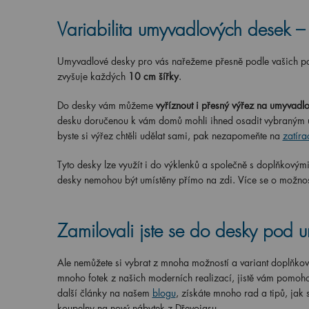
Variabilita umyvadlových desek 
Umyvadlové desky pro vás nařežeme přesně podle vašich p
zvyšuje každých
10 cm šířky
.
Do desky vám můžeme
vyříznout i přesný výřez na umyvadlo
desku doručenou k vám domů mohli ihned osadit vybraným u
byste si výřez chtěli udělat sami, pak nezapomeňte na
zatíra
Tyto desky lze využít i do výklenků a společně s doplňkovými 
desky nemohou být umístěny přímo na zdi. Více se o možnos
Zamilovali jste se do desky pod 
Ale nemůžete si vybrat z mnoha možností a variant doplňkový
mnoho fotek z našich moderních realizací, jistě vám pomoho
další články na našem
blogu
, získáte mnoho rad a tipů, jak 
koupelny na nový nábytek z Dřevojasu.