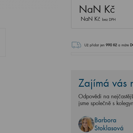
NaN Kč
NaN Kč
bez DPH
Už přidat jen
990
Kč
a máte
D
Zajímá vás n
Odpovědi na nejčastějš
jsme společně s kolegy
Barbora
Stoklasová