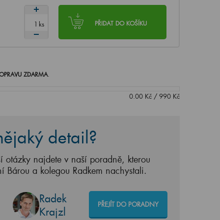
ks
PŘIDAT DO KOŠÍKU
OPRAVU ZDARMA
.
0.00
Kč
/
990
Kč
ějaký detail?
í otázky najdete v naší poradně, kterou
ní Bárou a kolegou Radkem nachystali.
Radek
PŘEJÍT DO PORADNY
Krajzl