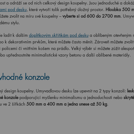
st a odráží se od nich celkový design koupelny. Jsou jednoduché a doká
kami pod desku
, které vytvoří tolik potřebný úložný prostor.
Hloubka 500 
žete zvolit na míru své koupelny –
vyberte si od 600 do 2700 mm
. Umyv
ždému stylu.
e ladit k dalším
doplňkovým skříňkám pod desku
a oblíbeným otevřeným 
o k dekorativním prvkům, které můžete často měnit. Zároveň můžete zvolit
 policemi či vnitřním košem na prádlo. Velký výběr si můžete zúžit alespo
o upřednostníte minimalistické vzory betonu a další oblíbené materiály.
vhodné konzole
ný design koupelny. Umyvadlovou desku lze upevnit na 2 typy konzolí:
lesk
né konzole
podporující myšlenku minimalismu a jednoduchosti nebo
skryt
u ve 2 šířkách
500
mm a 400 mm a jedna unese až 50 kg
.