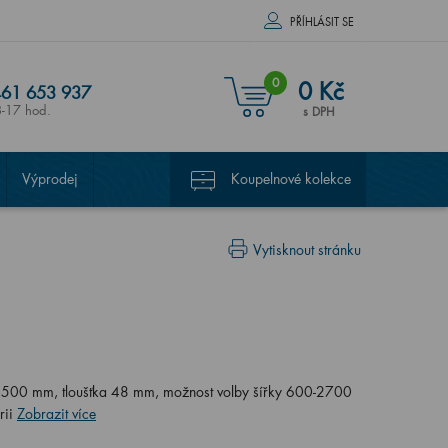
PŘÍHLÁSIT SE
0
0 Kč
61 653 937
8-17 hod.
s DPH
Výprodej
Koupelnové kolekce
Vytisknout stránku
 500 mm, tloušťka 48 mm, možnost volby šířky 600-2700
rii
Zobrazit více