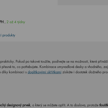
DPH
,
2 až 4 týdny
cí produkty
rakticky. Pokud po takové toužíte, podívejte se na možnosti, které přináší
lně přesně to, co potřebujete. Kombinace umyvadlové desky a vhodného, z
e díky kombinaci s
doplňkovými skříňkami
získáte i dostatek úložného pro
chý designový prvek
, o který se můžete opřít. A to doslova, protože
tloušť