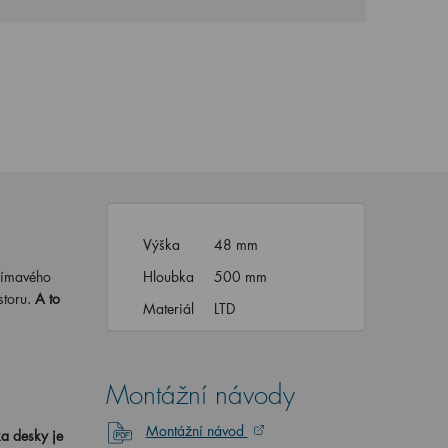
Výška
48 mm
ajímavého
Hloubka
500 mm
storu.
A to
Materiál
LTD
Montážní návody
Montážní návod
ka desky je