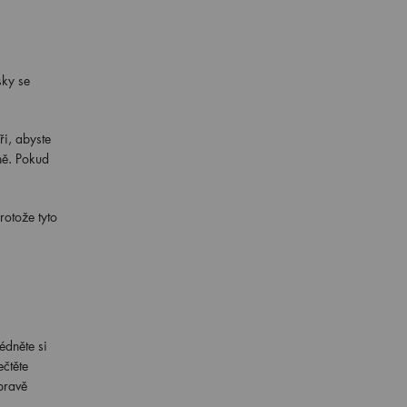
sky se
i, abyste
ně. Pokud
rotože tyto
édněte si
čtěte
pravě