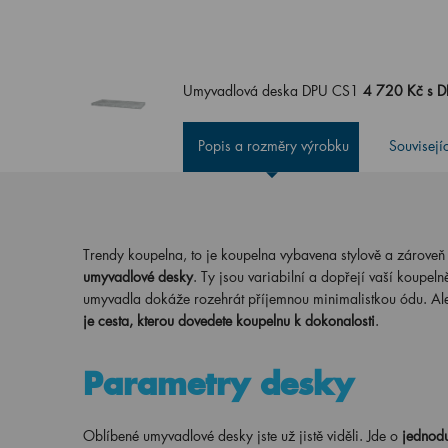
Umyvadlová deska DPU CS1
4 720 Kč s 
Popis a rozměry výrobku
Souvisejí
Trendy koupelna, to je koupelna vybavena stylově a zároveň p
umyvadlové desky
. Ty jsou variabilní a dopřejí vaší koupe
umyvadla dokáže rozehrát příjemnou minimalistkou ódu. Al
je cesta, kterou dovedete koupelnu k dokonalosti
.
Parametry desky
Oblíbené umyvadlové desky jste už jistě viděli. Jde o
jednodu