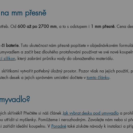
– na mm přesně
otřeb. Od
600 až po 2700 mm
, a to s odstupem i
1 mm přesně
. Cena de
 či baterie
. Tuto skutečnost nám přesně popíšete v objednávkovém formulář
myvadlem a začít bez dlouhého protahování používat ve své nové koupel
cí silikon
, který zabrání průniku vody do obnaženého materiálu.
skříňkami vytvořit potřebný úložný prostor. Pozor však na jejich použití, p
tech desek a jejich správném umístění dočtete v
tomto článku
.
umyvadlo?
ch skříněk? Přečtěte si náš článek
Jak vybrat desku pod umyvadlo
a prohl
u utřídit si myšlenky. Pomůžeme i nerozhodným. Zavolejte nám nebo si pře
si zařídit ideální koupelnu. V
Poradně
také získáte návody k instalaci a pří