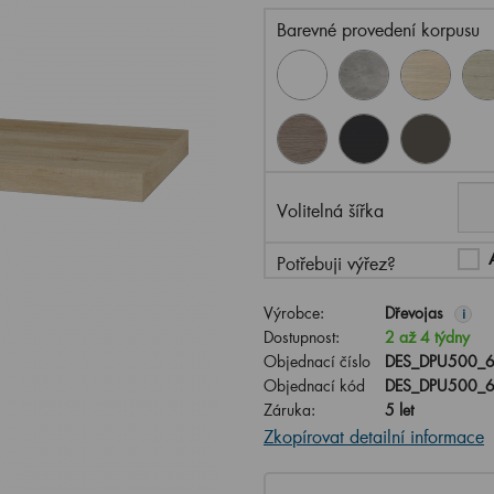
Barevné provedení korpusu
Volitelná šířka
Potřebuji výřez?
Výrobce:
Dřevojas
i
Dostupnost:
2 až 4 týdny
Objednací číslo
DES_DPU500_6
Objednací kód
DES_DPU500_6
Záruka:
5 let
Zkopírovat detailní informace