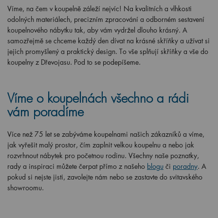
Víme, na čem v koupelně záleží nejvíc! Na kvalitních a vlhkosti
odolných materiálech, precizním zpracování a odborném sestavení
koupelnového nábytku tak, aby vám vydržel dlouho krásný. A
samozřejmě se chceme každý den dívat na krásné skříňky a užívat si
jejich promyšlený a praktický design. To vše splňují skříňky a vše do
koupelny z Dřevojasu. Pod to se podepíšeme.
Víme o koupelnách všechno a rádi
vám poradíme
Více než 75 let se zabýváme koupelnami našich zákazníků a víme,
jak vyřešit malý prostor, čím zaplnit velkou koupelnu a nebo jak
rozvrhnout nábytek pro početnou rodinu. Všechny naše poznatky,
rady a inspiraci můžete čerpat přímo z našeho
blogu
či
poradny
. A
pokud si nejste jisti, zavolejte nám nebo se zastavte do svitavského
showroomu.