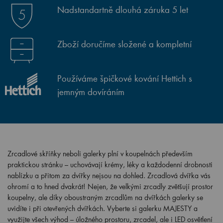
Nadstandartně dlouhá záruka 5 let
Zboží doručíme složené a kompletní
Používáme špičkové kování Hettich s
jemným dovíráním
Zrcadlové skříňky neboli galerky plní v koupelnách především
praktickou stránku – uchovávají krémy, léky a každodenní drobnosti
nablízku a přitom za dvířky nejsou na dohled. Zrcadlová dvířka vás
ohromí a to hned dvakrát! Nejen, že velkými zrcadly zvětšují prostor
koupelny, ale díky oboustraným zrcadlům na dvířkách galerky se
uvidíte i při otevřených dvířkách. Vyberte si galerku MAJESTY a
využijte všech výhod – úložného prostoru, zrcadel, ale i LED osvětlení