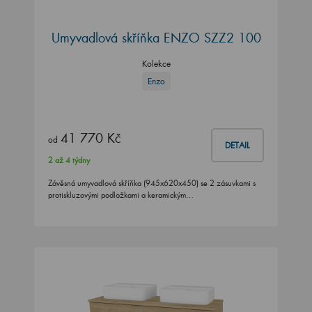
Umyvadlová skříňka ENZO SZZ2 100
Kolekce
Enzo
41 770 Kč
od
DETAIL
2 až 4 týdny
Závěsná umyvadlová skříňka (945x620x450) se 2 zásuvkami s
protiskluzovými podložkami a keramickým…