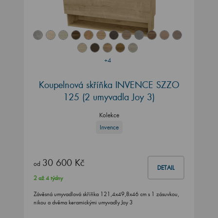
+4
Koupelnová skříňka INVENCE SZZO
125 (2 umyvadla Joy 3)
Kolekce
Invence
30 600 Kč
od
DETAIL
2 až 4 týdny
Závěsná umyvadlová skříňka 121,4x49,8x46 cm s 1 zásuvkou,
nikou a dvěma keramickými umyvadly Joy 3