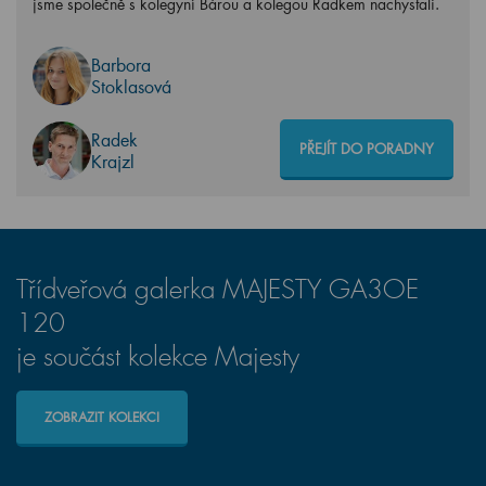
jsme společně s kolegyní Bárou a kolegou Radkem nachystali.
Barbora
Stoklasová
Radek
PŘEJÍT DO PORADNY
Krajzl
Třídveřová galerka MAJESTY GA3OE
120
je součást kolekce Majesty
ZOBRAZIT KOLEKCI