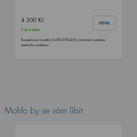
4 200 Kč
DETAIL
2 až 4 týdny
Koupelnové zrcadlo (1400x700x35) s možností instalace
externího osvětlení
Mohlo by se vám líbit