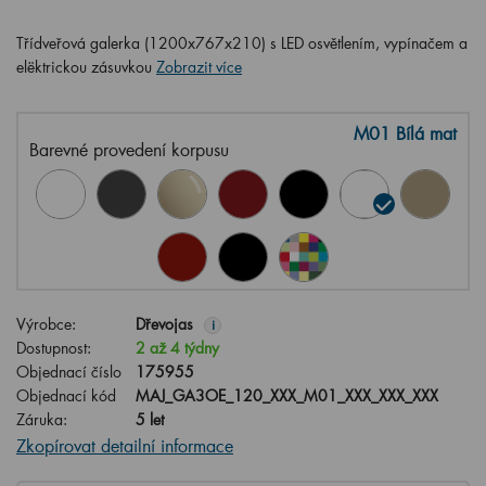
Třídveřová galerka (1200x767x210) s LED osvětlením, vypínačem a
elëktrickou zásuvkou
Zobrazit více
M01 Bílá mat
Barevné provedení korpusu
Výrobce:
Dřevojas
i
Dostupnost:
2 až 4 týdny
Objednací číslo
175955
Objednací kód
MAJ_GA3OE_120_XXX_M01_XXX_XXX_XXX
Záruka:
5 let
Zkopírovat detailní informace