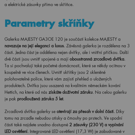
a elektrické zásuvky přímo ve skříňce.
Parametry skříňky
Galerka MAJESTY GA3OE 120 je součástí kolekce MAJESTY a
navazuje na její eleganci a luxus
. Závěsná galerka je rozdělena na 3
části. Jedna část je oddělena nejen dvířky, ale i vnitřní příčkou. Další
dvě části jsou uvnitř spojené a mají
oboustranná zrcadlová dvířka
.
Ta si pochvalují také početné domácnosti, které se někdy ocitnou v
koupelně ve více členech. Uvnitř skříňky jsou 2 skleněné
polohovatelné police, které vám zajistí přehled o uložených
produktech. Dvířka jsou usazená na kvalitním německém kování
Hettich, na které od nás
získáte doživotní záruku
. Na celou galerku
je pak
prodloužená záruka 5 let
.
Zrcadlová dvířka galerky se
otevírají za přesah v dolní části
. Díky
tomu na zrcadle nebudou otisky a čmouhy po prstech. Ve spodní
části také najdete snadno dostupné
2
zásuvky (230 V) a vypínání
LED osvětlení
. Integrované LED osvětlení (17,3 W) je zabudované v