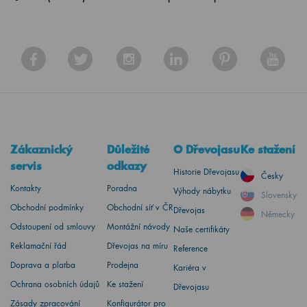
Zákaznický
Důležité
O Dřevojasu
Ke stažení
servis
odkazy
Historie Dřevojasu
Česky
Kontakty
Poradna
Výhody nábytku
Slovensky
Obchodní podmínky
Obchodní síť v ČR
Dřevojas
Německy
Odstoupení od smlouvy
Montážní návody
Naše certifikáty
Reklamační řád
Dřevojas na míru
Reference
Doprava a platba
Prodejna
Kariéra v
Ochrana osobních údajů
Ke stažení
Dřevojasu
Zásady zpracování
Konfigurátor pro