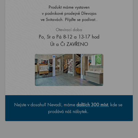
Produkt máme vystaven
v podnikové prodejně Dřevojas
ve Svitavách. Přijďte se podívat..
Otevírací doba
Po, St a Pá 8-12 a 13-17 hod
Út a Čt ZAVŘENO
Nejste v dosahu? Nevadí, máme
dalších 300 míst
, kde se
prodává náš nábytek.