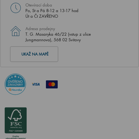
Otevírací doba
Po, St a Pá 8-12 a 13-17 hod
Út a Čt ZAVŘENO
Adresa prodejny
T. G. Masaryka 46/22 (vstup z ulice
Jungmannova), 568 02 Svitavy
UKAŽ NA MAPĚ