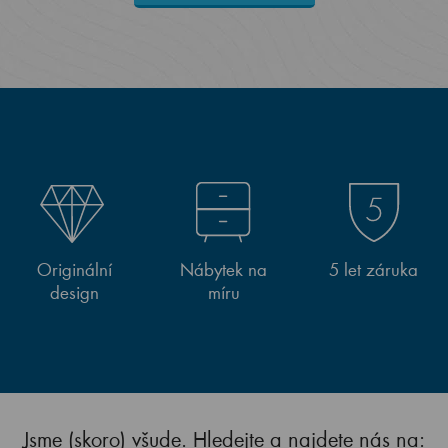
Originální
Nábytek na
5 let záruka
design
míru
Jsme (skoro) všude. Hledejte a najdete nás na: