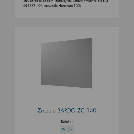
Nízký pořadač do horní zásuvky um. skříňky VARIANTE a BIG
INN SZZ2 100 (umyvadlo Harmonia 100)
Zrcadlo BARDO ZC 140
Kolekce
Bardo