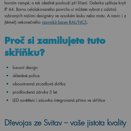
horním rampě, a tak ideálně poslouží při líčení. Galerka splňuje krytí
IP 44. Barvu celolakovaného povrchu si můžete vybrat z odstínů
vybraných našimi designéry ve vysokém lesku nebo matu. A navíc i z
(témeř) nekonečného
vzorníků barev RAL/NCS
.
Proč si zamilujete tuto
skříňku?
luxusní design
skleněné police
oboustranná zrcadlová dvířka
prodloužená záruka 5 let
LED osvětlení i zásuvka integrovaná přímo ve skříňce
Dřevojas ze Svitav – vaše jistota kvality