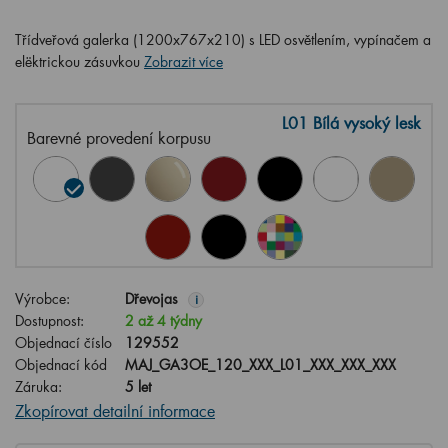
Třídveřová galerka (1200x767x210) s LED osvětlením, vypínačem a
elëktrickou zásuvkou
Zobrazit více
L01 Bílá vysoký lesk
Barevné provedení korpusu
Výrobce:
Dřevojas
i
Dostupnost:
2 až 4 týdny
Objednací číslo
129552
Objednací kód
MAJ_GA3OE_120_XXX_L01_XXX_XXX_XXX
Záruka:
5 let
Zkopírovat detailní informace