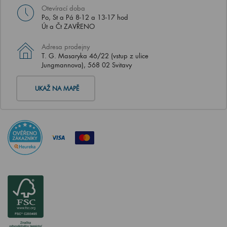
Otevírací doba
Po, St a Pá 8-12 a 13-17 hod
Út a Čt ZAVŘENO
Adresa prodejny
T. G. Masaryka 46/22 (vstup z ulice
Jungmannova), 568 02 Svitavy
UKAŽ NA MAPĚ