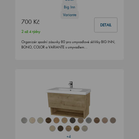
Big Inn
Variante
700 Kč
DETAIL
2 až 4 týdny
Organizér spodní zásuvky 80 pro umyvadlové skříňky BIG INN,
BONO, COLOR a VARIANTE s umyvadlem…
+4