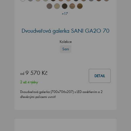
+17
Dvoudveřová galerka SANI GA2O 70
Kolekce
Sani
9 570 Kč
od
DETAIL
2 až 4 týdny
Dvoudveřová galerka (700x706x207) s LED osvětlením a 2
dřevěnými policemi uvnitř