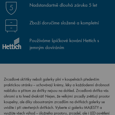
Nadstandartně dlouhá záruka 5 let
Zboží doručíme složené a kompletní
Používáme špičkové kování Hettich s
jemným dovíráním
Zrcadlové skříňky neboli galerky plní v koupelnách především
praktickou stránku – uchovávají krémy, léky a každodenní drobnosti
nablízku a přitom za dvířky nejsou na dohled. Zrcadlová dvířka vás
ohromí a to hned dvakrát! Nejen, že velkými zrcadly zvětšují prostor
koupelny, ale díky oboustraným zrcadlům na dvířkách galerky se
uvidíte i při otevřených dvířkách. Vyberte si galerku MAJESTY a
využijte všech výhod – úložného prostoru, zrcadel, ale i LED osvětlení