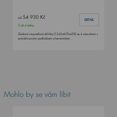
54 930 Kč
od
DETAIL
2 až 4 týdny
Závěsná umyvadlová skříňka (1245x620x450) se 4 zásuvkami s
protiskluzovými podložkami a keramickým…
Mohlo by se vám líbit