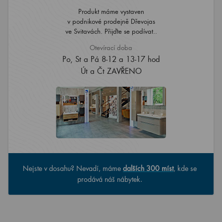
Produkt máme vystaven
v podnikové prodejně Dřevojas
ve Svitavách. Přijďte se podívat..
Otevírací doba
Po, St a Pá 8-12 a 13-17 hod
Út a Čt ZAVŘENO
Nejste v dosahu? Nevadí, máme
dalších 300 míst
, kde se
prodává náš nábytek.