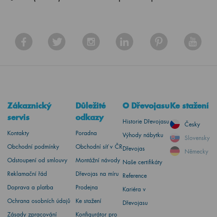
Zákaznický
Důležité
O Dřevojasu
Ke stažení
servis
odkazy
Historie Dřevojasu
Česky
Kontakty
Poradna
Výhody nábytku
Slovensky
Obchodní podmínky
Obchodní síť v ČR
Dřevojas
Německy
Odstoupení od smlouvy
Montážní návody
Naše certifikáty
Reklamační řád
Dřevojas na míru
Reference
Doprava a platba
Prodejna
Kariéra v
Ochrana osobních údajů
Ke stažení
Dřevojasu
Zásady zpracování
Konfigurátor pro