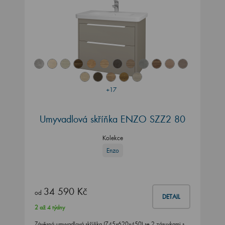
+17
Umyvadlová skříňka ENZO SZZ2 80
Kolekce
Enzo
34 590 Kč
od
DETAIL
2 až 4 týdny
Závěsná umyvadlová skříňka (745x620x450) se 2 zásuvkami s