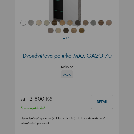
+17
Dvoudvéřová galerka MAX GA2O 70
Kolekce
Max
12 800 Kč
od
DETAIL
5 pracovních dnů
Dvoudveřová galerka (700x820x138) s LED osvětlením a 2
skleněnými policemi