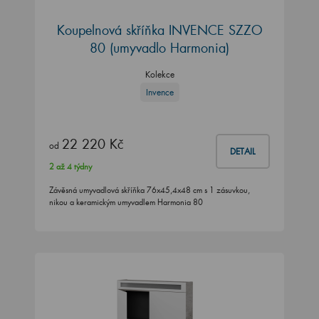
Koupelnová skříňka INVENCE SZZO
80 (umyvadlo Harmonia)
Kolekce
Invence
22 220 Kč
od
DETAIL
2 až 4 týdny
Závěsná umyvadlová skříňka 76x45,4x48 cm s 1 zásuvkou,
nikou a keramickým umyvadlem Harmonia 80