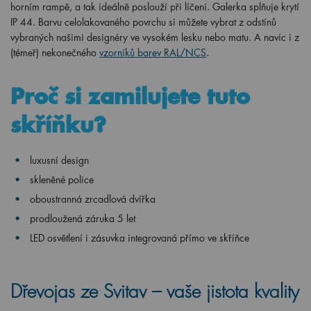
horním rampě, a tak ideálně poslouží při líčení. Galerka splňuje krytí
IP 44. Barvu celolakovaného povrchu si můžete vybrat z odstínů
vybraných našimi designéry ve vysokém lesku nebo matu. A navíc i z
(témeř) nekonečného
vzorníků barev RAL/NCS
.
Proč si zamilujete tuto
skříňku?
luxusní design
skleněné police
oboustranná zrcadlová dvířka
prodloužená záruka 5 let
LED osvětlení i zásuvka integrovaná přímo ve skříňce
Dřevojas ze Svitav – vaše jistota kvality