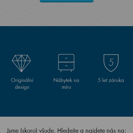
Originální
Nábytek na
5 let záruka
design
míru
Jsme (skoro) všude. Hledejte a najdete nás na: