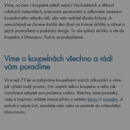
Víme, na čem v koupelně záleží nejvíc! Na kvalitních a vlhkosti
odolných materiálech, precizním zpracování a odborném sestavení
koupelnového nábytku tak, aby vám vydržel dlouho krásný. A
samozřejmě se chceme každý den dívat na krásné skříňky a užívat si
jejich promyšlený a praktický design. To vše splňují skříňky a vše do
koupelny z Dřevojasu. Pod to se podepíšeme.
Víme o koupelnách všechno a rádi
vám poradíme
Více než 75 let se zabýváme koupelnami našich zákazníků a víme,
jak vyřešit malý prostor, čím zaplnit velkou koupelnu a nebo jak
rozvrhnout nábytek pro početnou rodinu. Všechny naše poznatky,
rady a inspiraci můžete čerpat přímo z našeho
blogu
či
poradny
. A
pokud si nejste jisti, zavolejte nám nebo se zastavte do svitavského
showroomu.