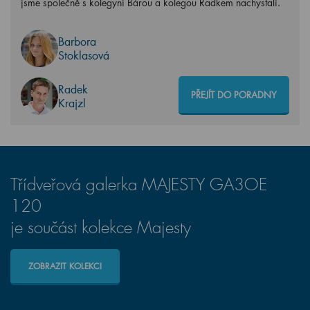
jsme společně s kolegyní Bárou a kolegou Radkem nachystali.
Barbora
Stoklasová
Radek
PŘEJÍT DO PORADNY
Krajzl
Třídveřová galerka MAJESTY GA3OE
120
je součást kolekce Majesty
ZOBRAZIT KOLEKCI