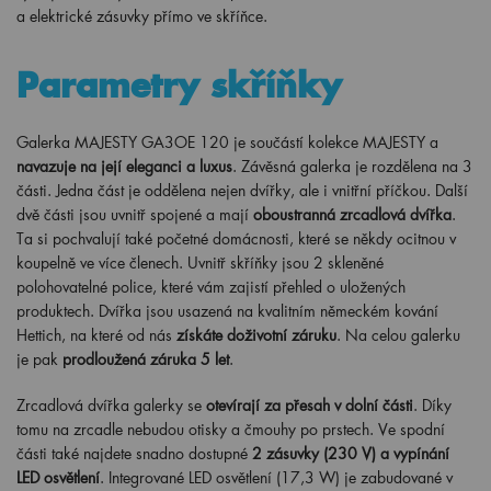
a elektrické zásuvky přímo ve skříňce.
Parametry skříňky
Galerka MAJESTY GA3OE 120 je součástí kolekce MAJESTY a
navazuje na její eleganci a luxus
. Závěsná galerka je rozdělena na 3
části. Jedna část je oddělena nejen dvířky, ale i vnitřní příčkou. Další
dvě části jsou uvnitř spojené a mají
oboustranná zrcadlová dvířka
.
Ta si pochvalují také početné domácnosti, které se někdy ocitnou v
koupelně ve více členech. Uvnitř skříňky jsou 2 skleněné
polohovatelné police, které vám zajistí přehled o uložených
produktech. Dvířka jsou usazená na kvalitním německém kování
Hettich, na které od nás
získáte doživotní záruku
. Na celou galerku
je pak
prodloužená záruka 5 let
.
Zrcadlová dvířka galerky se
otevírají za přesah v dolní části
. Díky
tomu na zrcadle nebudou otisky a čmouhy po prstech. Ve spodní
části také najdete snadno dostupné
2
zásuvky (230 V) a vypínání
LED osvětlení
. Integrované LED osvětlení (17,3 W) je zabudované v