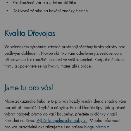
Prodloužená záruka 5 let na skříňku
Doživotní záruka na kování značky Hettich
Kvalita Dřevojas
Ve svitavském výrobním závodě probíhají všechny kroky výroby pod
bedlivým dohledem. Novou skříňku vám odešleme již sestavenou a
připravenou k okamžité instalaci ve vaší koupelně. Podpořte českou
firmu a spolehněte se na kvalitu materiálů i práce.
Jsme tu pro vás!
Naše zákaznická linka je tu pro vás každý všední den a snadno vám
poradí při montáži i výběru nábytku. Pokud hledáte tipy, jak správně
vybrat nábytek přímo do vaší koupelny, přečtěte si články v naší
Poradně na téma:
Výběr koupelnového nábytku
. Mnoho informací
pro vás pravidelně aktualizujeme i na našem
blogu přímo z