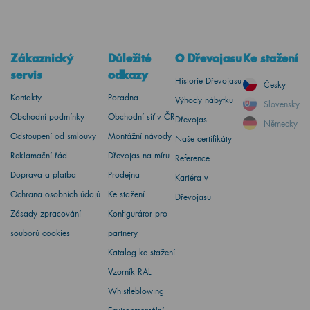
Zákaznický
Důležité
O Dřevojasu
Ke stažení
servis
odkazy
Historie Dřevojasu
Česky
Kontakty
Poradna
Výhody nábytku
Slovensky
Obchodní podmínky
Obchodní síť v ČR
Dřevojas
Německy
Odstoupení od smlouvy
Montážní návody
Naše certifikáty
Reklamační řád
Dřevojas na míru
Reference
Doprava a platba
Prodejna
Kariéra v
Ochrana osobních údajů
Ke stažení
Dřevojasu
Zásady zpracování
Konfigurátor pro
souborů cookies
partnery
Katalog ke stažení
Vzorník RAL
Whistleblowing