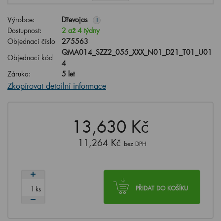
Výrobce:
Dřevojas
i
Dostupnost:
2 až 4 týdny
Objednací číslo
275563
QMA014_SZZ2_055_XXX_N01_D21_T01_U01
Objednací kód
4
Záruka:
5 let
Zkopírovat detailní informace
13,630 Kč
11,264 Kč
bez DPH
ks
PŘIDAT DO KOŠÍKU