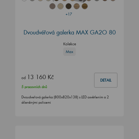
+17
Dvoudvéřová galerka MAX GA2O 80
Kolekce
Max
13 160 Kč
od
DETAIL
5 pracovních dnů
Dvoudveřová galerka (800x820x138) s LED osvětlením a 2
skleněnými policemi