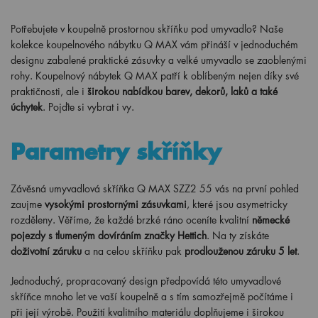
Potřebujete v koupelně prostornou skříňku pod umyvadlo? Naše
kolekce koupelnového nábytku Q MAX vám přináší v jednoduchém
designu zabalené praktické zásuvky a velké umyvadlo se zaoblenými
rohy. Koupelnový nábytek Q MAX patří k oblíbeným nejen díky své
praktičnosti, ale i
širokou nabídkou barev, dekorů, laků a také
úchytek
. Pojďte si vybrat i vy.
Parametry skříňky
Závěsná umyvadlová skříňka Q MAX SZZ2 55 vás na první pohled
zaujme
vysokými prostornými zásuvkami
, které jsou asymetricky
rozděleny. Věříme, že každé brzké ráno oceníte kvalitní
německé
pojezdy s tlumeným dovíráním značky Hettich
. Na ty získáte
doživotní záruku
a na celou skříňku pak
prodlouženou záruku 5 let
.
Jednoduchý, propracovaný design předpovídá této umyvadlové
skříňce mnoho let ve vaší koupelně a s tím samozřejmě počítáme i
při její výrobě. Použití kvalitního materiálu doplňujeme i širokou