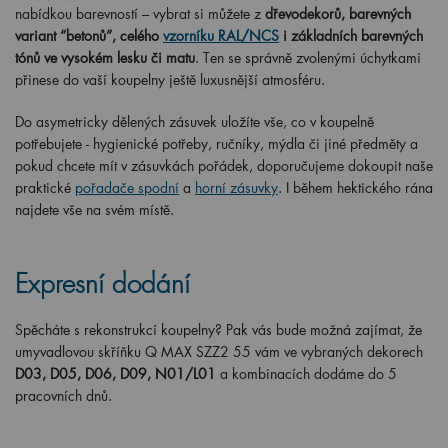
nabídkou barevností – vybrat si můžete z
dřevodekorů, barevných
variant “betonů”, celého
vzorníku RAL/NCS
i základních barevných
tónů ve vysokém lesku či matu
. Ten se správně zvolenými úchytkami
přinese do vaší koupelny ještě luxusnější atmosféru.
Do asymetricky dělených zásuvek uložíte vše, co v koupelně
potřebujete - hygienické potřeby, ručníky, mýdla či jiné předměty a
pokud chcete mít v zásuvkách pořádek, doporučujeme dokoupit naše
praktické
pořadače spodní
a
horní zásuvky
. I během hektického rána
najdete vše na svém místě.
Expresní dodání
Spěcháte s rekonstrukcí koupelny? Pak vás bude možná zajímat, že
umyvadlovou skříňku Q MAX SZZ2 55 vám ve vybraných dekorech
D03, D05, D06, D09, N01/L01
a kombinacích dodáme do 5
pracovních dnů.