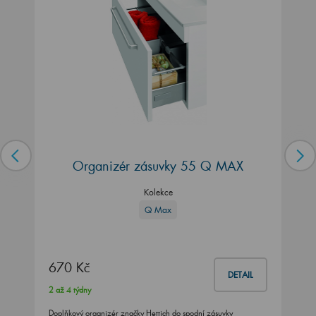
Organizér zásuvky 55 Q MAX
Kolekce
Q Max
670 Kč
DETAIL
2 až 4 týdny
Doplňkový organizér značky Hettich do spodní zásuvky