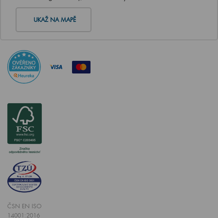
UKAŽ NA MAPĚ
ČSN EN ISO
14001:2016