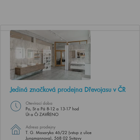
Jediná značková prodejna Dřevojasu v ČR
Otevírací doba
Po, St a Pá 8-12 a 13-17 hod
Út a Čt ZAVŘENO
Adresa prodejny
T. G. Masaryka 46/22 (vstup z ulice
Jungmannova), 568 02 Svitavy