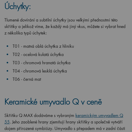
Úchytky:
Tlumené dovírání a subtilní úchytky jsou velkými přednostmi této
skříňky a jelikož víme, že každý má jiný vkus, můžete si vybrat hned
z několika typů úchytek:
T01 - matná oblá úchytka z hliníku
T02 - ocelová kulatá úchytka
T03 - chromová hranatá úchytka
T04 - chromová lesklá úchytka
T06 - černá mat
Keramické umyvadlo Q v ceně
Skříňku Q MAX dodáváme s vybraným
keramickým umyvadlem Q
55
. Jeho zaoblené hrany zjemňují hrany skříňky a společně vytváří
dojem přirozené symbiózy. Umyvadlo s přepadem má v zadní části