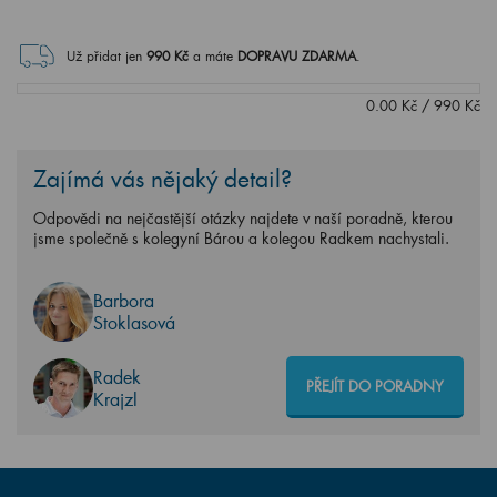
Už přidat jen
990
Kč
a máte
DOPRAVU ZDARMA
.
0.00
Kč
/
990
Kč
Zajímá vás nějaký detail?
Odpovědi na nejčastější otázky najdete v naší poradně, kterou
jsme společně s kolegyní Bárou a kolegou Radkem nachystali.
Barbora
Stoklasová
Radek
PŘEJÍT DO PORADNY
Krajzl