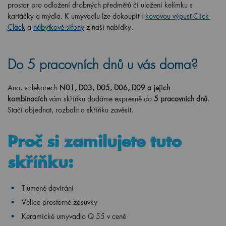
prostor pro odložení drobných předmětů či uložení kelímku s
kartáčky a mýdla. K umyvadlu lze dokoupit i
kovovou výpusť Click-
Clack
a
nábytkové sifony
z naší nabídky.
Do 5 pracovních dnů u vás doma?
Ano, v dekorech
N01, D03, D05, D06, D09 a jejich
kombinacích
vám skříňku dodáme expresně do
5 pracovních dnů
.
Stačí objednat, rozbalit a skříňku zavěsit.
Proč si zamilujete tuto
skříňku:
Tlumené dovírání
Velice prostorné zásuvky
Keramické umyvadlo Q 55 v ceně