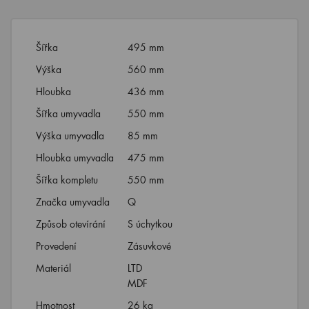
Šířka
495 mm
Výška
560 mm
Hloubka
436 mm
Šířka umyvadla
550 mm
Výška umyvadla
85 mm
Hloubka umyvadla
475 mm
Šířka kompletu
550 mm
Značka umyvadla
Q
Způsob otevírání
S úchytkou
Provedení
Zásuvkové
Materiál
LTD
MDF
Hmotnost
26 kg