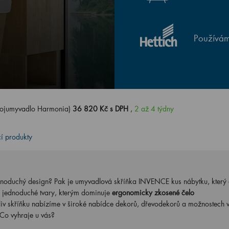
Používám
vojumyvadlo Harmonia)
36 820 Kč s DPH
,
2 až 4 týdny
cí produkty
ednoduchý design? Pak je umyvadlová skříňka INVENCE kus nábytku, který 
 jednoduché tvary, kterým dominuje
ergonomicky zkosené čelo
liv skříňku nabízíme v široké nabídce dekorů, dřevodekorů a možnostech 
Co vyhraje u vás?