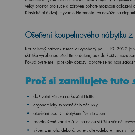
velký prostor pro ruce a zároveň bohaté možnosti odložení c
Klasické bílé dvojumyvadlo Harmonia jen naváže na elegant
Ošetření koupelnového nábytku z
Koupelnový nábytek z masivu vyrobený po 1. 10. 2022 je v
skříňku vyrobenou před tímto datem, pak do košíku nezapom
Pokud byste měli jakékoliv dotazy, obraťte se na naši záka
Proč si zamilujete tuto 
doživotní záruka na kování Hettich
ergonomicky
zkosené čelo zásuvky
otevírání pouhým dotykem Push-to-open
prodloužená záruka 5 let na celou skříňku včetně umyv
výběr z mnoha dekorů, barev, dřevodekorů i masivního