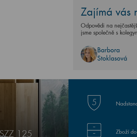
Zajímá vás n
Odpovědi na nejčastějš
jsme společně s kolegy
Barbora
Stoklasová
Nadstand
Zboží do
 SZZ 125