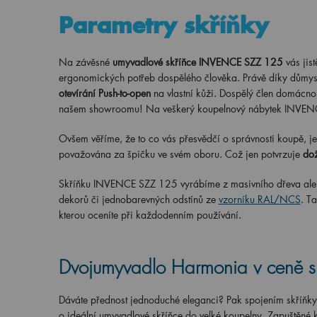
Parametry skříňky
Na závěsné
umyvadlové skříňce INVENCE SZZ 125
vás jis
ergonomických potřeb dospělého člověka. Právě díky důmysl
otevírání Push-to-open
na vlastní kůži. Dospělý člen domácnos
našem showroomu! Na veškerý koupelnový nábytek INVENC
Ovšem věříme, že to co vás přesvědčí o správnosti koupě, je 
považována za špičku ve svém oboru. Což jen potvrzuje
dož
Skříňku INVENCE SZZ 125 vyrábíme z masivního dřeva ale v
dekorů či jednobarevných odstínů ze
vzorníku RAL/NCS
. T
kterou oceníte při každodenním používání.
Dvojumyvadlo Harmonia v ceně 
Dáváte přednost jednoduché eleganci? Pak spojením skříň
o ideální umyvadlové skříňce do velké koupelny. Zapuštěné 