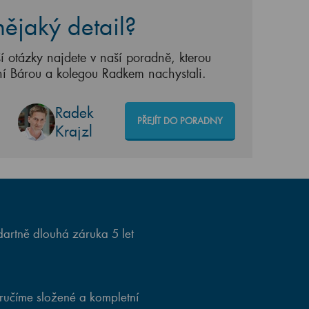
ějaký detail?
í otázky najdete v naší poradně, kterou
ní Bárou a kolegou Radkem nachystali.
Radek
PŘEJÍT DO PORADNY
Krajzl
artně dlouhá záruka 5 let
ručíme složené a kompletní