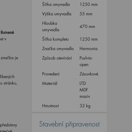
Šířka umyvadla
1250 mm
Výška umyvadla
55 mm
Hloubka
470 mm
umyvadla
tlumené
et v
Šířka kompletu
1250 mm
Značka umyvadla
Harmonia
 značka je
Způsob otevírání
Push-to-
open
Provedení
Zásuvkové
líbených
u stránku,
Materiál
LTD
MDF
masiv
Hmotnost
32 kg
Stavební připravenost
 představy
tatečně