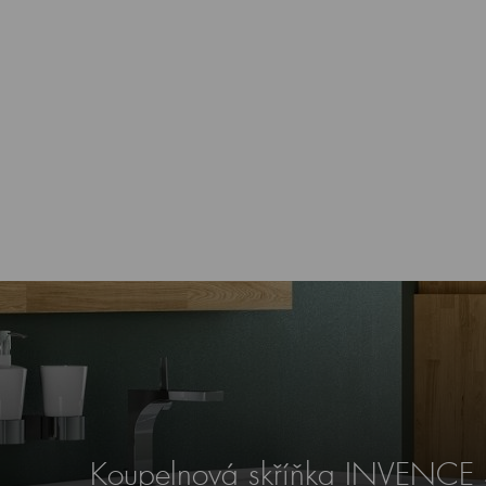
Koupelnová skříňka INVENCE