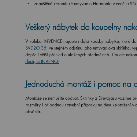
zapuštěné keramické umyvadlo Harmonia v ceně skří
Veškerý nábytek do koupelny nako
V kolekci INVENCE najdete i další kousky nábytku, které dol
SVD2O 35
, ve stejném odstínu jako umyvadlová skříňka, vyp
dopřejí větší přehled o uložených předmětech. Tím ale nekon
designu INVENCE
.
Jednoduchá montáž i pomoc na 
Montáže se nemusíte obávat. Skříňky z Dřevojasu vozíme pr
rozměry i případnou stavební přípravu najdete ke stažení v 
obsáhlá.