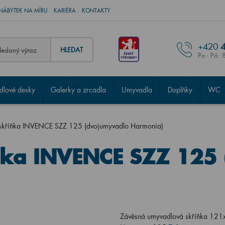
NÁBYTEK NA MÍRU
KARIÉRA
KONTAKTY
+420
4
HLEDAT
Po - Pá: 
lové desky
Galerky a zrcadla
Umyvadla
Doplňky
WC
skříňka INVENCE SZZ 125 (dvojumyvadlo Harmonia)
ňka INVENCE SZZ 125
Závěsná umyvadlová skříňka 121