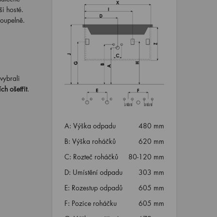
i hosté.
oupelně.
 vybrali
ch ošetřit
.
A: Výška odpadu
480 mm
B: Výška roháčků
620 mm
C: Rozteč roháčků
80-120 mm
D: Umístění odpadu
303 mm
E: Rozestup odpadů
605 mm
F: Pozice roháčku
605 mm