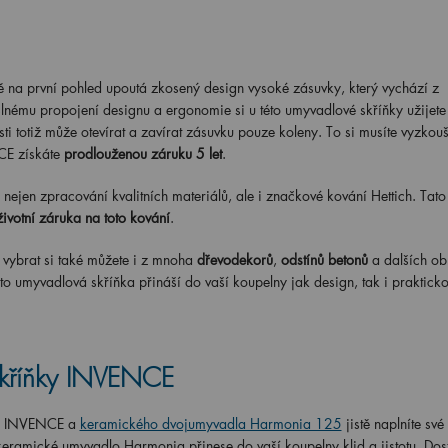
tě na první pohled upoutá zkosený design vysoké zásuvky, který vychází z
nému propojení designu a ergonomie si u této umyvadlové skříňky užijete
ti totiž může otevírat a zavírat zásuvku pouze koleny. To si musíte vyzkouš
E získáte
prodlouženou záruku 5 let
.
nejen zpracování kvalitních materiálů, ale i značkové kování Hettich. Tato
ivotní záruka na toto kování
.
ybrat si také můžete i z mnoha
dřevodekorů
,
odstínů betonů
a dalších ob
ato umyvadlová skříňka přináší do vaší koupelny jak design, tak i prakticko
skříňky INVENCE
ky INVENCE a
keramického dvojumyvadla Harmonia 125
jistě naplníte své
keramické umyvadlo Harmonia přinese do vaší koupelny klid a jistotu. Dos