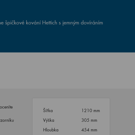
e špičkové kování Hettich s jemným dovíráním
oceníte
Šířka
1210 mm
vzorníku
Výška
305 mm
Hloubka
454 mm