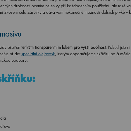
enných drobností oceníte nejen vy při každodenním používání, ale také vaš
ní zkosení čela zásuvky a dává vám nekonečné možnosti dalších prvků v k
 masivu
ždy ošetřen
tenkým transparentním lakem pro vyšší odolnost
. Pokud jste si
eňte přidat
speciální olejovosk
, kterým doporučujeme skříňku po
6 měsící
znickou podporu.
skříňku:
adla
 dřeva