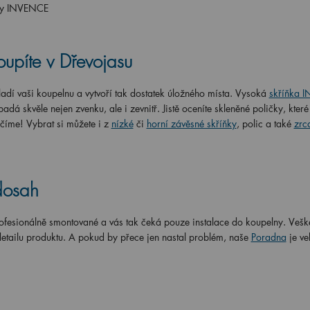
ňky INVENCE
upíte v Dřevojasu
adí vaši koupelnu a vytvoří tak dostatek úložného místa. Vysoká
skříňka 
adá skvěle nejen zvenku, ale i zevnitř. Jistě oceníte skleněné poličky, kter
číme! Vybrat si můžete i z
nízké
či
horní závěsné skříňky
, polic a také
zrc
dosah
ofesionálně smontované a vás tak čeká pouze instalace do koupelny. Vešk
detailu produktu. A pokud by přece jen nastal problém, naše
Poradna
je ve