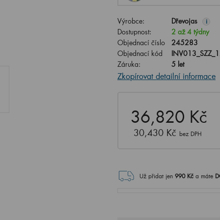
Výrobce:
Dřevojas
i
Dostupnost:
2 až 4 týdny
Objednací číslo
245283
Objednací kód
INV013_SZZ_
Záruka:
5 let
Zkopírovat detailní informace
36,820 Kč
30,430 Kč
bez DPH
Už přidat jen
990
Kč
a máte
D