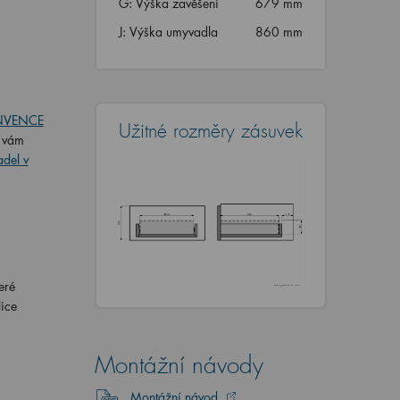
G: Výška zavěšení
679 mm
J: Výška umyvadla
860 mm
INVENCE
Užitné rozměry zásuvek
é vám
adel v
eré
lice
Montážní návody
Montážní návod