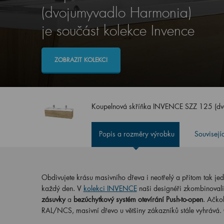
(dvojumyvadlo Harmonia)
je součást kolekce Invence
ZOBRAZIT KOLEKCI
Koupelnová skříňka INVENCE SZZ 125 (d
Popis a rozměry výrobku
Souvisejí
Obdivujete krásu masivního dřeva i neotřelý a přitom tak j
každý den. V
kolekci INVENCE
naši designéři zkombinovali
zásuvky
a
bezúchytkový systém otevírání Push-to-open
. Ačko
RAL/NCS, masivní dřevo u většiny zákazníků stále vyhrává. 