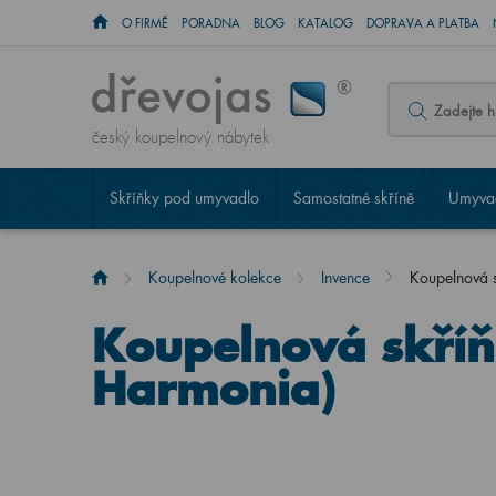
O FIRMĚ
PORADNA
BLOG
KATALOG
DOPRAVA A PLATBA
český koupelnový nábytek
Skříňky pod umyvadlo
Samostatné skříně
Umyvad
Koupelnové kolekce
Invence
Koupelnová 
Koupelnová skří
Harmonia)