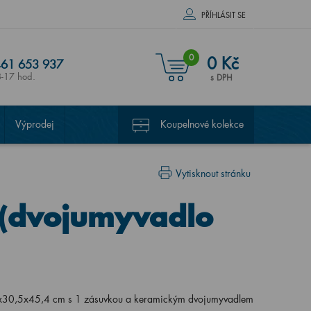
PŘÍHLÁSIT SE
0
0 Kč
61 653 937
8-17 hod.
s DPH
Výprodej
Koupelnové kolekce
Vytisknout stránku
 (dvojumyvadlo
x30,5x45,4 cm s 1 zásuvkou a keramickým dvojumyvadlem