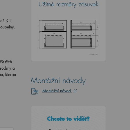
Užitné rozměry zásuvek
žitý i
koupelny.
šť těch
 rodiny a
nu, kterou
Montážní návody
Montážní návod
Chcete to vidět?