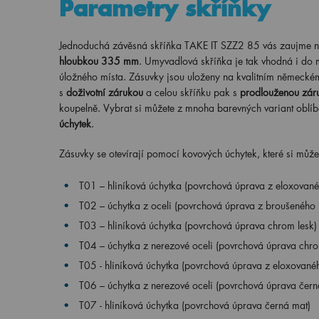
Parametry skříňky
Jednoduchá závěsná skříňka TAKE IT SZZ2 85 vás zaujme nej
hloubkou 335 mm
. Umyvadlová skříňka je tak vhodná i do 
úložného místa. Zásuvky jsou uloženy na kvalitním německém k
s
doživotní zárukou
a celou skříňku pak s
prodlouženou záru
koupelně. Vybrat si můžete z mnoha barevných variant oblíb
úchytek
.
Zásuvky se otevírají pomocí kovových úchytek, které si může
T01 – hliníková úchytka (povrchová úprava z eloxovanéh
T02 – úchytka z oceli (povrchová úprava z broušeného n
T03 – hliníková úchytka (
povrchová úprava chrom lesk
)
T04 – úchytka z nerezové oceli (povrchová úprava chro
T05 - hliníková úchytka (povrchová úprava z eloxovanéh
T06 – úchytka z nerezové oceli (povrchová úprava čern
T07 - hliníková úchytka (povrchová úprava černá mat)