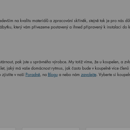
ším na kvalitu materiálů a zpracování skříněk, stejně tak je pro nás důle
ábytku, který vám přivezeme postavený a ihned připravený k instalaci do 
e
tárnout, pak jste u správného výrobce. My totiž víme, že u koupelen, a zvlá
et, jaký má vaše domácnost rytmus, jak často bude v koupelně více členů
zjistíte v naší
Poradně
, na
Blogu
a nebo nám
zavolejte
. Vyberte si koupel