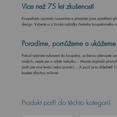
Více než 75 let zkušeností
Koupelnám opravdu rozumíme a přestože jsme zaměřeni předev
design. Vyberte si z široké nabídky českého koupelnového n
Poradíme, pomůžeme a ukážem
Pokud vybíráte vybavení do koupelny, se kterou plánujete zes
malých, nejde jen o výběr nábytku… Musíte dopředu přemýšl
jestli jste více leváci nebo praváci… A proč je to důležité? To 
budete dlouhou milovat.
Produkt patří do těchto kategorií