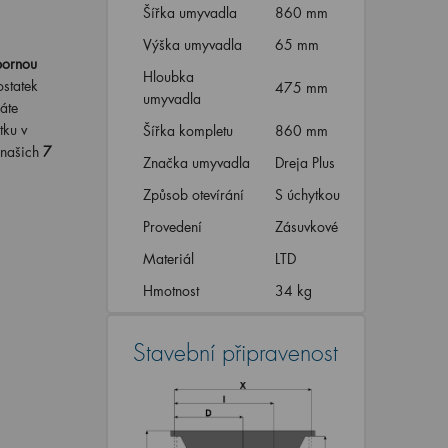
Šířka umyvadla
860 mm
Výška umyvadla
65 mm
pornou
Hloubka
statek
475 mm
umyvadla
áte
tku v
Šířka kompletu
860 mm
 našich
7
Značka umyvadla
Dreja Plus
Způsob otevírání
S úchytkou
Provedení
Zásuvkové
Materiál
LTD
Hmotnost
34 kg
Stavební připravenost