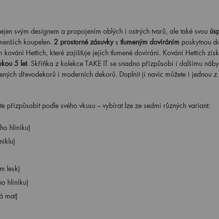
en svým designem a propojením oblých i ostrých tvarů, ale také svou
ús
menších koupelen.
2 prostorné zásuvky
s
tlumeným dovíráním
poskytnou do
ování Hettich, které zajišťuje jejich tlumené dovírání. Kování Hettich získ
kou 5 let
. Skříňka z kolekce TAKE IT se snadno přizpůsobí i dalšímu náby
ených dřevodekorů i moderních dekorů. Doplnit ji navíc můžete i jednou z
te přizpůsobit podle svého vkusu – vybírat lze ze sedmi různých variant:
o hliníku)
iklu)
m lesk)
o hliníku)
á mat)