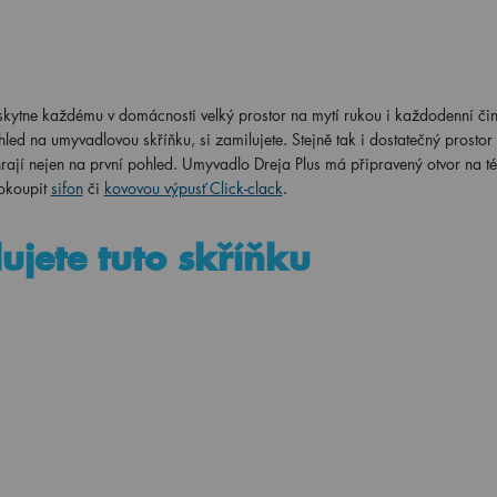
kytne každému v domácnosti velký prostor na mytí rukou i každodenní čin
hled na umyvadlovou skříňku, si zamilujete. Stejně tak i dostatečný prostor
hrají nejen na první pohled. Umyvadlo Dreja Plus má připravený otvor na t
okoupit
sifon
či
kovovou výpusť Click-clack
.
ujete tuto skříňku