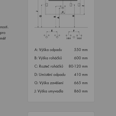
nosti.
 pro
éměř
A: Výška odpadu
550 mm
B: Výška roháčků
600 mm
C: Rozteč roháčků
80-120 mm
D: Umístění odpadu
410 mm
G: Výška zavěšení
665 mm
J: Výška umyvadla
860 mm