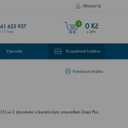
PŘÍHLÁSIT SE
0
0 Kč
61 653 937
8-17 hod.
s DPH
Výprodej
Koupelnové kolekce
Vytisknout stránku
5) se 2 zásuvkami a keramickým umyvadlem Dreja Plus