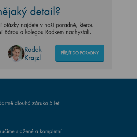
ějaký detail?
í otázky najdete v naší poradně, kterou
ní Bárou a kolegou Radkem nachystali.
Radek
PŘEJÍT DO PORADNY
Krajzl
artně dlouhá záruka 5 let
ručíme složené a kompletní