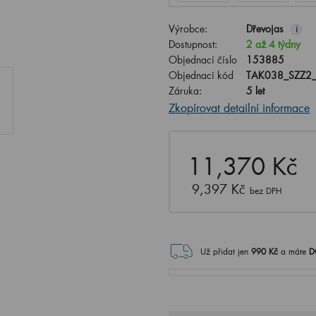
Výrobce:
Dřevojas
i
Dostupnost:
2 až 4 týdny
Objednací číslo
153885
Objednací kód
TAK038_SZZ2
Záruka:
5 let
Zkopírovat detailní informace
11,370 Kč
9,397 Kč
bez DPH
Už přidat jen
990
Kč
a máte
D