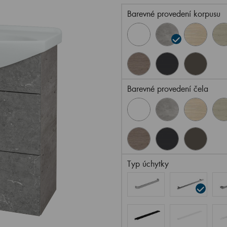
Barevné provedení korpusu
Barevné provedení čela
Typ úchytky