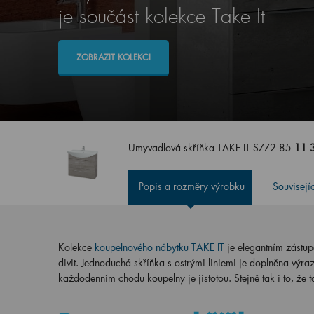
je součást kolekce Take It
ZOBRAZIT KOLEKCI
Umyvadlová skříňka TAKE IT SZZ2 85
11 
Popis a rozměry výrobku
Souvisejí
Kolekce
koupelnového nábytku TAKE IT
je elegantním zástup
divit. Jednoduchá skříňka s ostrými liniemi je doplněna výr
každodenním chodu koupelny je jistotou. Stejně tak i to, že t