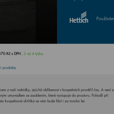
Používám
370 Kč s DPH
,
2 až 4 týdny
cí produkty
cem z naší nabídky, jejichž oblíbenost v koupelnách prověřil čas. A není 
azným umyvadlem se zaoblením, které vystupuje do prostoru. Pohodlí při
ato koupelnová skříňka se vám bude líbit i za mnoho let.