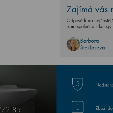
Zajímá vás n
Odpovědi na nejčastějš
jsme společně s kolegy
Barbora
Stoklasová
Nadstand
Zboží do
SZZ2 85