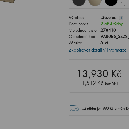
Výrobce:
Dřevojas
i
Dostupnost:
2 až 4 týdny
Objednací číslo
278410
Objednací kód
VAR086_SZZ2
Záruka:
5 let
Zkopírovat detailní informace
13,930 Kč
11,512 Kč
bez DPH
Už přidat jen
990
Kč
a máte
D