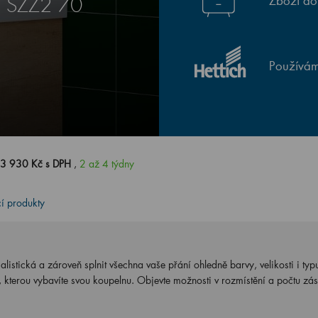
Zboží do
E SZZ2 70
Používám
3 930 Kč s DPH
,
2 až 4 týdny
cí produkty
stická a zároveň splnit všechna vaše přání ohledně barvy, velikosti i typ
a, kterou vybavíte svou koupelnu. Objevte možnosti v rozmístění a počtu zá