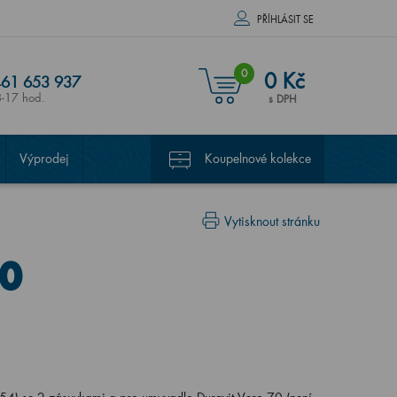
PŘÍHLÁSIT SE
0
0 Kč
61 653 937
8-17 hod.
s DPH
Výprodej
Koupelnové kolekce
Vytisknout stránku
70