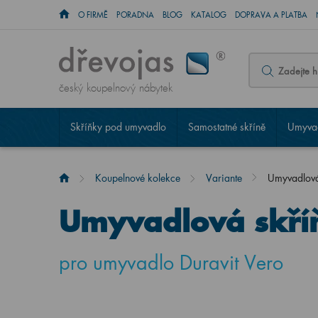
O FIRMĚ
PORADNA
BLOG
KATALOG
DOPRAVA A PLATBA
český koupelnový nábytek
Skříňky pod umyvadlo
Samostatné skříně
Umyvad
Koupelnové kolekce
Variante
Umyvadlov
Umyvadlová skří
pro umyvadlo Duravit Vero