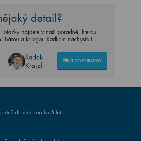
ějaký detail?
í otázky najdete v naší poradně, kterou
ní Bárou a kolegou Radkem nachystali.
Radek
PŘEJÍT DO PORADNY
Krajzl
artně dlouhá záruka 5 let