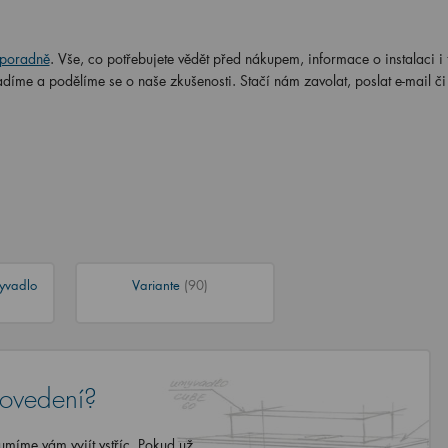
poradně
. Vše, co potřebujete vědět před nákupem, informace o instalaci i t
adíme a podělíme se o naše zkušenosti. Stačí nám zavolat, poslat e-mail č
yvadlo
Variante
(90)
rovedení?
míme vám vyjít vstříc. Pokud už