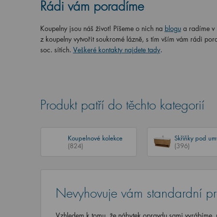
Rádi vám poradíme
Koupelny jsou náš život! Píšeme o nich na
blogu
a radíme v
z koupelny vytvořit soukromé lázně, s tím vším vám rádi por
soc. sítích.
Veškeré kontakty najdete tady
.
Produkt patří do těchto kategorií
Koupelnové kolekce
Skříňky pod um
(824)
(396)
Nevyhovuje vám standardní p
Vzhledem k tomu, že nábytek opravdu sami vyrábíme, u