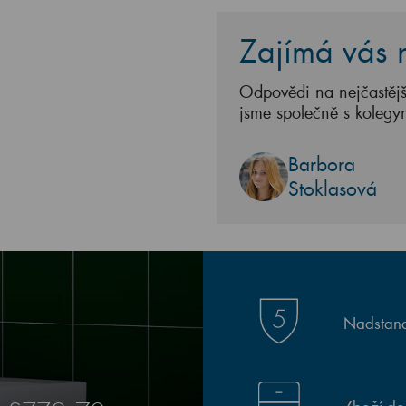
Zajímá vás n
Odpovědi na nejčastějš
jsme společně s kolegy
Barbora
Stoklasová
Nadstand