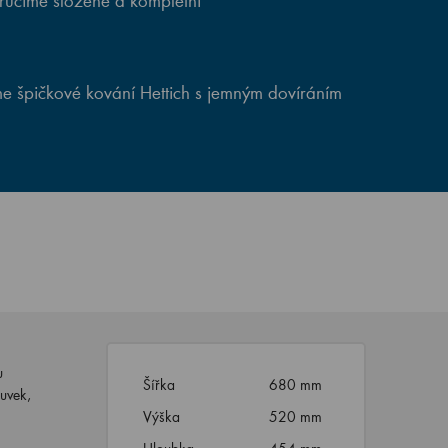
ručíme složené a kompletní
e špičkové kování Hettich s jemným dovíráním
u
Šířka
680 mm
suvek,
Výška
520 mm