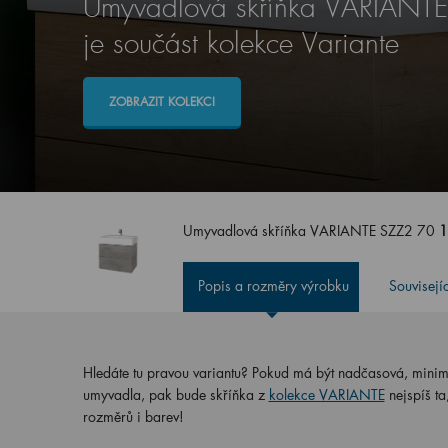
Umyvadlová skříňka VARIANT
je součást kolekce Variante
ZOBRAZIT KOLEKCI
Umyvadlová skříňka VARIANTE SZZ2 70
1
Popis a rozměry výrobku
Souvisejí
Hledáte tu pravou variantu? Pokud má být nadčasová, minimali
umyvadla, pak bude skříňka z
kolekce VARIANTE
nejspíš t
rozměrů i barev!