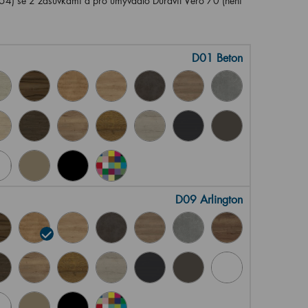
) se 2 zásuvkami a pro umyvadlo Duravit Vero 70 (není
D01 Beton
D09 Arlington