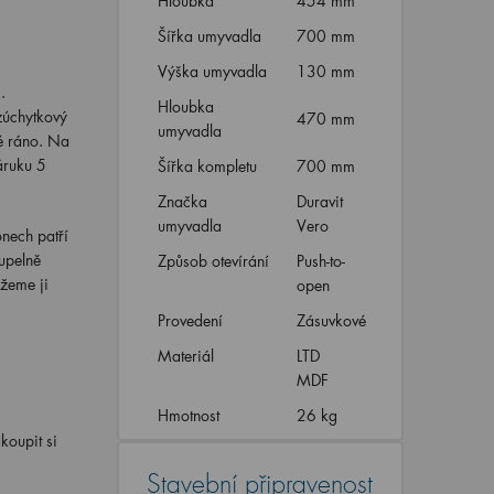
Hloubka
454 mm
Šířka umyvadla
700 mm
Výška umyvadla
130 mm
.
Hloubka
zúchytkový
470 mm
umyvadla
né ráno. Na
áruku 5
Šířka kompletu
700 mm
Značka
Duravit
umyvadla
Vero
nech patří
oupelně
Způsob otevírání
Push-to-
ážeme ji
open
Provedení
Zásuvkové
Materiál
LTD
MDF
Hmotnost
26 kg
oupit si
Stavební připravenost