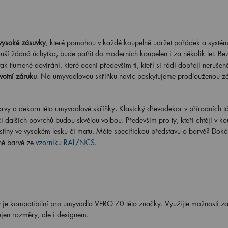
vysoké zásuvky
, které pomohou v každé koupelně udržet pořádek a systém
ruší žádná úchytka, bude patřit do moderních koupelen i za několik let. Be
ak tlumené dovírání, které ocení především ti, kteří si rádi dopřejí neruše
votní záruku
. Na umyvadlovou skříňku navíc poskytujeme prodlouženou z
rvy a dekoru této umyvadlové skříňky. Klasický dřevodekor v přírodních tó
i dalších povrchů budou skvělou volbou. Především pro ty, kteří chtějí v k
odstíny ve vysokém lesku či matu. Máte specifickou představu o barvě? Dok
né barvě ze
vzorníku RAL/NCS
.
kompatibilní pro umyvadla VERO 70 této značky. Využijte možnosti zak
ejen rozměry, ale i designem.