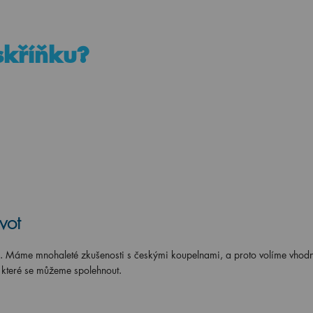
 skříňku?
vot
s. Máme mnohaleté zkušenosti s českými koupelnami, a proto volíme vhod
a které se můžeme spolehnout.