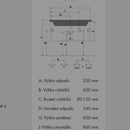
A: Výška odpadu
550 mm
B: Výška roháčků
600 mm
C: Rozteč roháčků
80-120 mm
né a
D: Umístění odpadu
340 mm
G: Výška zavěšení
600 mm
J: Výška umyvadla
860 mm