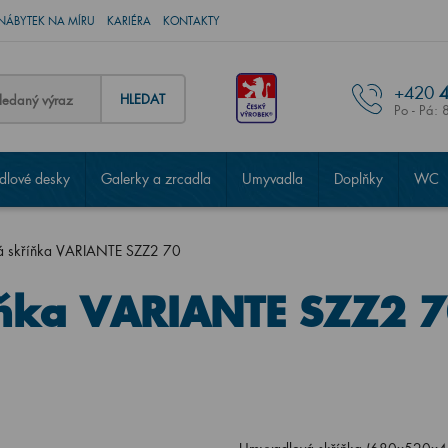
NÁBYTEK NA MÍRU
KARIÉRA
KONTAKTY
+420
4
HLEDAT
Po - Pá: 
lové desky
Galerky a zrcadla
Umyvadla
Doplňky
WC
á skříňka VARIANTE SZZ2 70
ňka VARIANTE SZZ2 