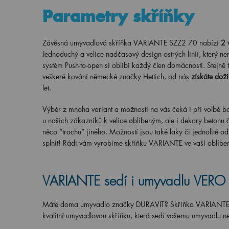
Parametry skříňky
Závěsná umyvadlová skříňka VARIANTE SZZ2 70 nabízí
2 
Jednoduchý a velice nadčasový design ostrých linií, který ne
systém Push-to-open si oblíbí každý člen domácnosti. Stejně t
veškeré kování německé značky Hettich, od nás
získáte doži
let.
Výběr z mnoha variant a možností na vás čeká i při volbě ba
u našich zákazníků k velice oblíbeným, ale i dekory betonu č
něco “trochu” jiného. Možností jsou také laky či jednolité 
splnit! Rádi vám vyrobíme skříňku VARIANTE ve vaší oblíbe
VARIANTE sedí i umyvadlu VERO
Máte doma umyvadlo značky DURAVIT? Skříňka VARIANTE je 
kvalitní umyvadlovou skříňku, která sedí vašemu umyvadlu n