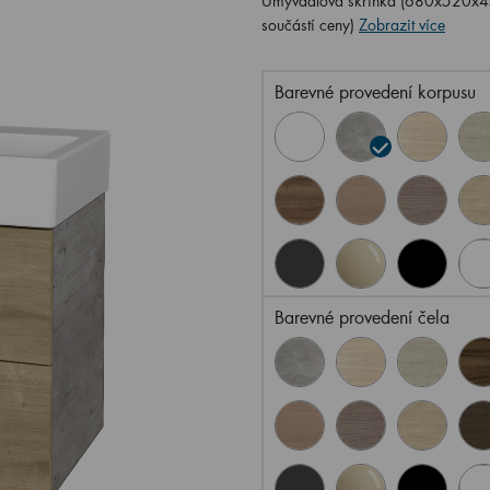
Umyvadlová skříňka (680x520x454
součástí ceny)
Zobrazit více
Barevné provedení korpusu
Barevné provedení čela