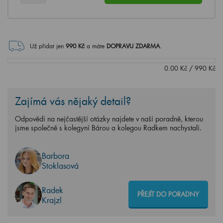
Už přidat jen
990
Kč
a máte
DOPRAVU ZDARMA
.
0.00
Kč
/
990
Kč
Zajímá vás nějaký detail?
Odpovědi na nejčastější otázky najdete v naší poradně, kterou
jsme společně s kolegyní Bárou a kolegou Radkem nachystali.
Barbora
Stoklasová
Radek
PŘEJÍT DO PORADNY
Krajzl