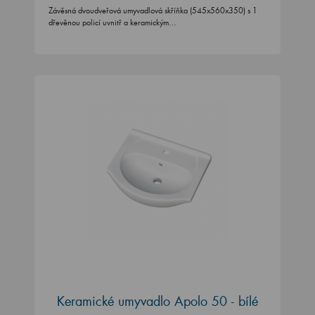
Závěsná dvoudveřová umyvadlová skříňka (545x560x350) s 1
dřevěnou policí uvnitř a keramickým…
Keramické umyvadlo Apolo 50 - bílé