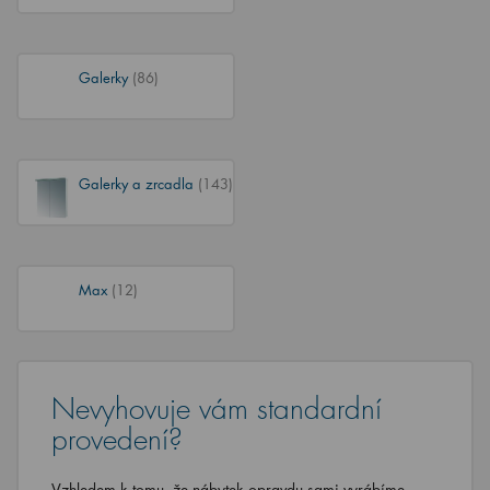
Galerky
(86)
Galerky a zrcadla
(143)
Max
(12)
Nevyhovuje vám standardní
provedení?
Vzhledem k tomu, že nábytek opravdu sami vyrábíme,