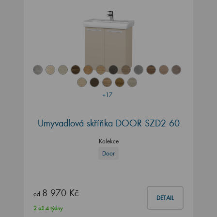
+17
Umyvadlová skříňka DOOR SZD2 60
Kolekce
Door
8 970 Kč
od
DETAIL
2 až 4 týdny