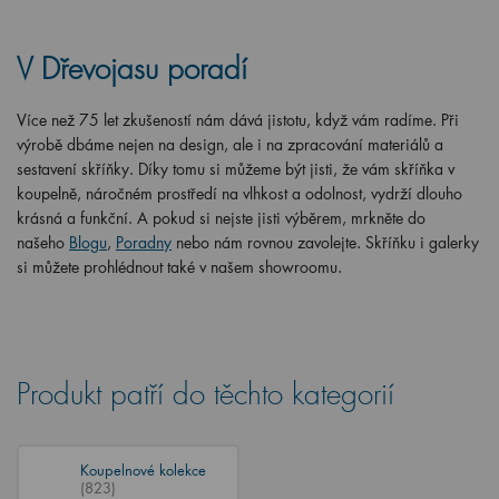
V Dřevojasu poradí
Více než 75 let zkušeností nám dává jistotu, když vám radíme. Při
výrobě dbáme nejen na design, ale i na zpracování materiálů a
sestavení skříňky. Díky tomu si můžeme být jisti, že vám skříňka v
koupelně, náročném prostředí na vlhkost a odolnost, vydrží dlouho
krásná a funkční. A pokud si nejste jisti výběrem, mrkněte do
našeho
Blogu
,
Poradny
nebo nám rovnou zavolejte. Skříňku i galerky
si můžete prohlédnout také v našem showroomu.
Produkt patří do těchto kategorií
Koupelnové kolekce
(823)