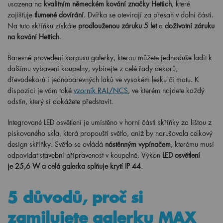
usazena na
kvalitním německém kování značky Hettich
, které
zajišťuje
tlumené dovírání
. Dvířka se otevírají za přesah v dolní části.
Na tuto skříňku získáte
prodlouženou záruku 5 let
a
doživotní záruku
na kování Hettich
.
Barevné provedení korpusu galerky, kterou můžete jednoduše ladit k
dalšímu vybavení koupelny, vybírejte z celé řady dekorů,
dřevodekorů i jednobarevných laků ve vysokém lesku či matu. K
dispozici je vám také
vzorník RAL/NCS
, ve kterém najdete každý
odstín, který si dokážete představit.
Integrované LED osvětlení je umístěno v horní části skříňky za lištou z
pískovaného skla, která propouští světlo, aniž by narušovala celkový
design skříňky. Světlo se ovládá
nástěnným vypínačem
, kterému musí
odpovídat stavební připravenost v koupelně. Výkon
LED osvětlení
je 25,6 W a celá galerka splňuje krytí IP 44
.
5 důvodů, proč si
zamilujete galerku MAX