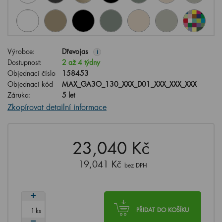
Výrobce:
Dřevojas
i
Dostupnost:
2 až 4 týdny
Objednací číslo
158453
Objednací kód
MAX_GA3O_130_XXX_D01_XXX_XXX_XXX
Záruka:
5 let
Zkopírovat detailní informace
23,040 Kč
19,041 Kč
bez DPH
ks
PŘIDAT DO KOŠÍKU