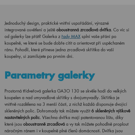
Jednoduchý design, praktické vnitřní uspořádání, výrazné
integrované osvětlení a ještě
oboustranná zrcadlová dvířka
. Co víc si
od galerky lze přát? Galerka z
řady MAX
splní vaše přání po
koupelně, ve které se bude dobře cítit a orientovat při uspěchaném
ránu. Pohodlí, které přinese jedna zrcadlová skříňka do vaší
koupelny, si zamilujete po prvním dni.
Parametry galerky
Prostorná třídveřová galerka GA3O 130 se skvěle hodí do velkých
koupelen a nad umyvadlové skříňky s dvojumyvadly. Skříňka je
vnitřně rozdělena na 3 menší části, z nichž každá disponuje dvojicí
skleněných polic. Dohromady tak můžete využít
6 skleněných výškově
nastavitelných polic
. Všechna dvířka mají patentovanou lištu, díky
které jsou
oboustranně zrcadlová
a vy tak můžete pohodlně proplout
náročným ránem i v koupelně plné členů domácnosti. Dvířka jsou