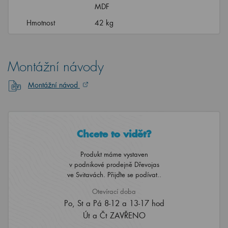
MDF
Hmotnost
42 kg
Montážní návody
Montážní návod
Chcete to vidět?
Produkt máme vystaven
v podnikové prodejně Dřevojas
ve Svitavách. Přijďte se podívat..
Otevírací doba
Po, St a Pá 8-12 a 13-17 hod
Út a Čt ZAVŘENO