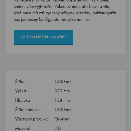
umíme vám vyjít vstříc. Pokud už máte představu a víte,
jaké bude mít váš vysněný nábytek rozměry, můžete využít
náš jedinečný konfigurátor nábytku na míru.
VÍCE O NÁBYTKU NA MÍRU
Šířka
1300 mm
Výška
820 mm
Hloubka
138 mm
Šířka kompletu
1300 mm
Vlastnosti produktu
Osvětlení
Materiál
LTD