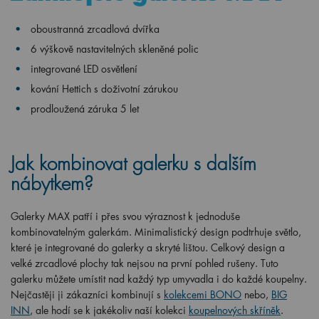
oboustranná zrcadlová dvířka
6 výškově nastavitelných skleněné polic
integrované LED osvětlení
kování Hettich s doživotní zárukou
prodloužená záruka 5 let
Jak kombinovat galerku s dalším
nábytkem?
Galerky MAX patří i přes svou výraznost k jednoduše
kombinovatelným galerkám. Minimalistický design podtrhuje světlo,
které je integrované do galerky a skryté lištou. Celkový design a
velké zrcadlové plochy tak nejsou na první pohled rušeny. Tuto
galerku můžete umístit nad každý typ umyvadla i do každé koupelny.
Nejčastěji ji zákazníci kombinují s
kolekcemi BONO
nebo,
BIG
INN
, ale hodí se k jakékoliv naší kolekci
koupelnových skříněk
.