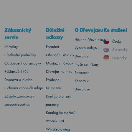
Zákaznický
Důležité
O Dřevojasu
Ke stažení
servis
odkazy
Historie Dřevojasu
Česky
Kontakty
Poradna
Výhody nábytku
Slovensky
Obchodní podmínky
Obchodní síť v ČR
Dřevojas
Německy
Odstoupení od smlouvy
Montážní návody
Naše certifikáty
Reklamační řád
Dřevojas na míru
Reference
Doprava a platba
Prodejna
Kariéra v
Ochrana osobních údajů
Ke stažení
Dřevojasu
Zásady zpracování
Konfigurátor pro
souborů cookies
partnery
Katalog ke stažení
Vzorník RAL
Whistleblowing