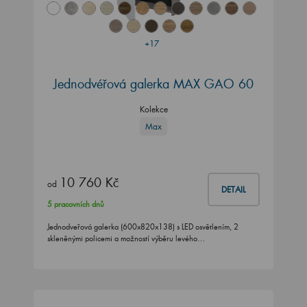
+17
Jednodvéřová galerka MAX GAO 60
Kolekce
Max
10 760 Kč
od
DETAIL
5 pracovních dnů
Jednodveřová galerka (600x820x138) s LED osvětlením, 2
skleněnými policemi a možností výběru levého…