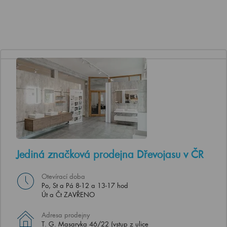
Jediná značková prodejna Dřevojasu v ČR
Otevírací doba
Po, St a Pá 8-12 a 13-17 hod
Út a Čt ZAVŘENO
Adresa prodejny
T. G. Masaryka 46/22 (vstup z ulice