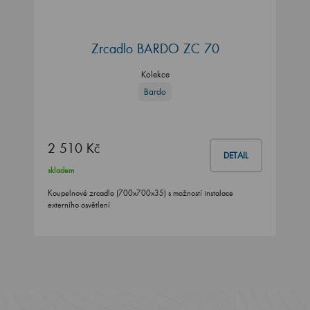
Zrcadlo BARDO ZC 70
Kolekce
Bardo
2 510 Kč
DETAIL
skladem
Koupelnové zrcadlo (700x700x35) s možností instalace
externího osvětlení