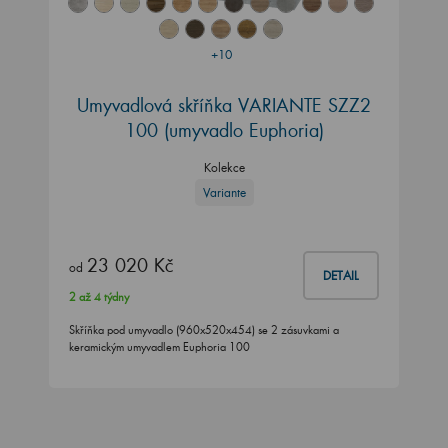
+10
Umyvadlová skříňka VARIANTE SZZ2
100 (umyvadlo Euphoria)
Kolekce
Variante
23 020 Kč
od
DETAIL
2 až 4 týdny
Skříňka pod umyvadlo (960x520x454) se 2 zásuvkami a
keramickým umyvadlem Euphoria 100