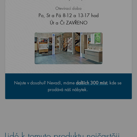
Otevírací doba
Po, St a Pá 8-12 a 13-17 hod
Út a Čt ZAVŘENO
Nejste v dosahu? Nevadí, máme
dalších 300 míst
, kde se
prodává náš nábytek.
Lidé k tomuto produktu nejčastěji