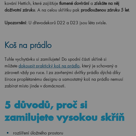
kování Hettich, které zajišťuje
tlumené dovírání
a
získáte na něj
doživotní záruku
. A na celou skříňku pak
prodlouženou záruku 5 let
.
Upozornění
: U dřevodekorů D22 a D23 jsou léta svisle.
Koš na prádlo
Tuhle vychytávku si zamilujete! Do spodní části skříně si
můžete
dokoupit praktický koš na prádlo
, který je schovaný a
zároveň vždy po ruce. I za zavřenými dvířky prádlo dýchá díky
široce proplétanému designu a samostatný koš na prádlo nemusí
zabírat místo jinde v domácnosti.
5 důvodů, proč si
zamilujete vysokou skříň
rozšíření úložného prostoru