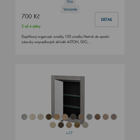
Gio
Variante
700 Kč
DETAIL
2 až 4 týdny
Doplňkový organizér značky 100 značky Hettich do spodní
zásuvky umyvadlových skříněk ASTON, GIO,…
+17