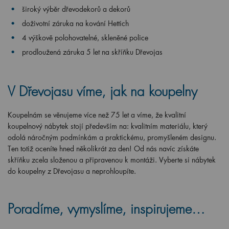
široký výběr dřevodekorů a dekorů
doživotní záruka na kování Hettich
4 výškově polohovatelné, skleněné police
prodloužená záruka 5 let na skříňku Dřevojas
V Dřevojasu víme, jak na koupelny
Koupelnám se věnujeme více než 75 let a víme, že kvalitní
koupelnový nábytek stojí především na: kvalitním materiálu, který
odolá náročným podmínkám a praktickému, promyšleném designu.
Ten totiž oceníte hned několikrát za den! Od nás navíc získáte
skříňku zcela složenou a připravenou k montáži. Vyberte si nábytek
do koupelny z Dřevojasu a neprohloupíte.
Poradíme, vymyslíme, inspirujeme…