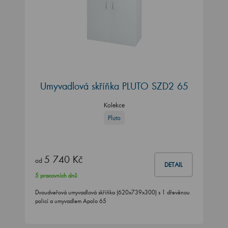
Umyvadlová skříňka PLUTO SZD2 65
Kolekce
Pluto
5 740 Kč
od
DETAIL
5 pracovních dnů
Dvoudveřová umyvadlová skříňka (620x739x300) s 1 dřevěnou
policí a umyvadlem Apolo 65