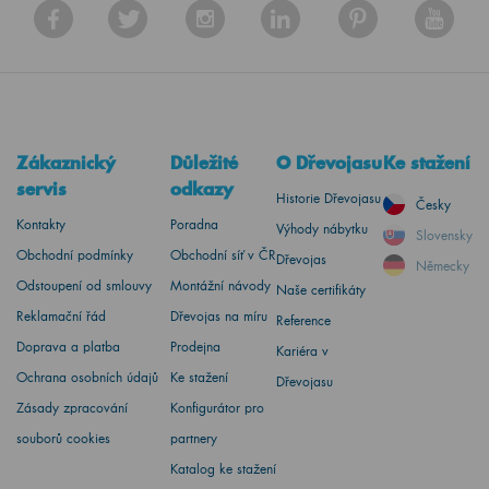
Zákaznický
Důležité
O Dřevojasu
Ke stažení
servis
odkazy
Historie Dřevojasu
Česky
Kontakty
Poradna
Výhody nábytku
Slovensky
Obchodní podmínky
Obchodní síť v ČR
Dřevojas
Německy
Odstoupení od smlouvy
Montážní návody
Naše certifikáty
Reklamační řád
Dřevojas na míru
Reference
Doprava a platba
Prodejna
Kariéra v
Ochrana osobních údajů
Ke stažení
Dřevojasu
Zásady zpracování
Konfigurátor pro
souborů cookies
partnery
Katalog ke stažení