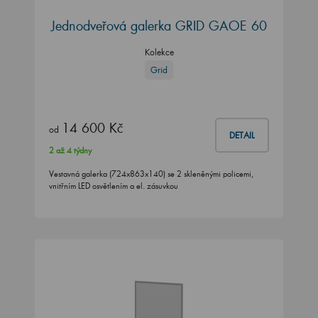
Jednodveřová galerka GRID GAOE 60
Kolekce
Grid
14 600 Kč
od
DETAIL
2 až 4 týdny
Vestavná galerka (724x863x140) se 2 skleněnými policemi,
vnitřním LED osvětlením a el. zásuvkou