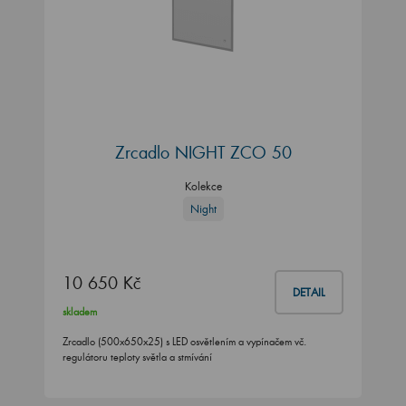
Zrcadlo NIGHT ZCO 50
Kolekce
Night
10 650 Kč
DETAIL
skladem
Zrcadlo (500x650x25) s LED osvětlením a vypínačem vč.
regulátoru teploty světla a stmívání