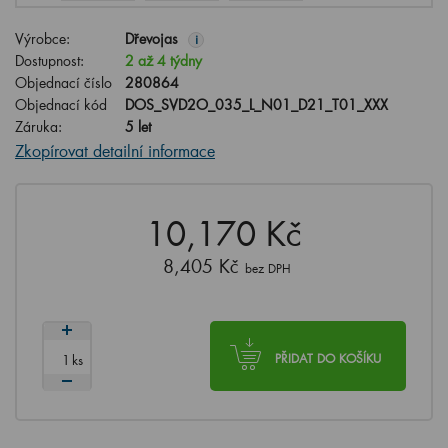
Výrobce:
Dřevojas
i
Dostupnost:
2 až 4 týdny
Objednací číslo
280864
Objednací kód
DOS_SVD2O_035_L_N01_D21_T01_XXX
Záruka:
5 let
Zkopírovat detailní informace
10,170 Kč
8,405 Kč
bez DPH
ks
PŘIDAT DO KOŠÍKU