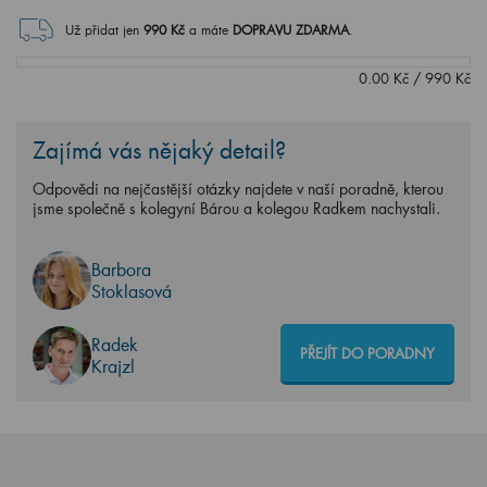
Už přidat jen
990
Kč
a máte
DOPRAVU ZDARMA
.
0.00
Kč
/
990
Kč
Zajímá vás nějaký detail?
Odpovědi na nejčastější otázky najdete v naší poradně, kterou
jsme společně s kolegyní Bárou a kolegou Radkem nachystali.
Barbora
Stoklasová
Radek
PŘEJÍT DO PORADNY
Krajzl