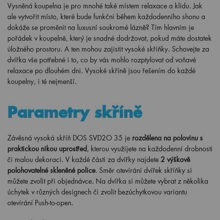
Vysněná koupelna je pro mnohé také místem relaxace a klidu. Jak
ale vytvořit místo, které bude funkční během každodenního shonu a
dokáže se proměnit na luxusní soukromé lázně? Tím hlavním je
pořádek v koupelně, který je snadné dodržovat, pokud máte dostatek
úložného prostoru. A ten mohou zajistit vysoké skříňky. Schovejte za
dvířka vše potřebné i to, co by vás mohlo rozptylovat od voňavé
relaxace po dlouhém dni. Vysoké skříně jsou řešením do každé
koupelny, i té nejmenší.
Parametry skříně
Závěsná vysoká skříň DOS SVD2O 35 je
rozdělena na polovinu s
praktickou nikou uprostřed
, kterou využijete na každodenní drobnosti
či malou dekoraci. V každé části za dvířky najdete
2 výškově
polohovatelné skleněné police
. Směr otevírání dvířek skříňky si
můžete zvolit při objednávce. Na dvířka si můžete vybrat z několika
úchytek v různých designech či zvolit bezúchytkovou variantu
otevírání Push-to-open.