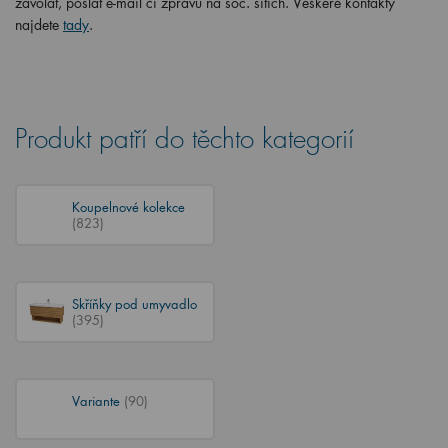
zavolat, poslat e-mail či zprávu na soc. sítích. Veškeré kontakty
najdete
tady
.
Produkt patří do těchto kategorií
Koupelnové kolekce
(823)
Skříňky pod umyvadlo
(395)
Variante
(90)