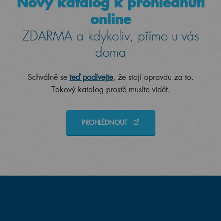
Nový katalog k prohlédnutí
online
ZDARMA a kdykoliv, přímo u vás
doma
Schválně se
teď podívejte
, že stojí opravdu za to.
Takový katalog prostě musíte vidět.
PROHLÉDNOUT