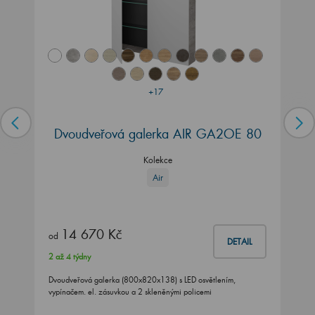
+17
Dvoudveřová galerka AIR GA2OE 80
Kolekce
Air
14 670 Kč
od
DETAIL
2 až 4 týdny
Dvoudveřová galerka (800x820x138) s LED osvětlením,
vypínačem. el. zásuvkou a 2 skleněnými policemi