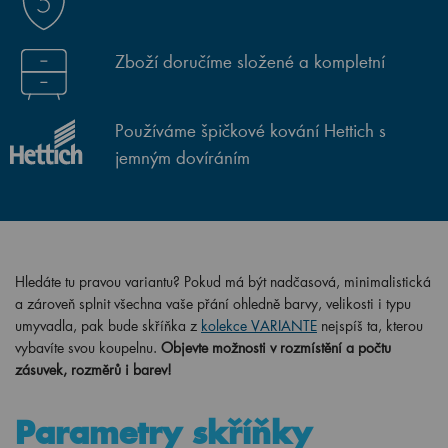
Zboží doručíme složené a kompletní
Používáme špičkové kování Hettich s
jemným dovíráním
Hledáte tu pravou variantu? Pokud má být nadčasová, minimalistická
a zároveň splnit všechna vaše přání ohledně barvy, velikosti i typu
umyvadla, pak bude skříňka z
kolekce VARIANTE
nejspíš ta, kterou
vybavíte svou koupelnu.
Objevte možnosti v rozmístění a počtu
zásuvek, rozměrů i barev!
Parametry skříňky