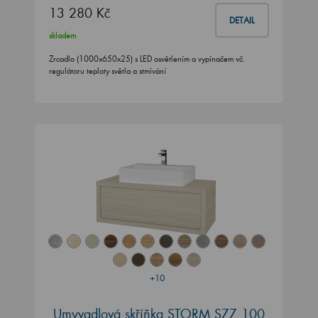
13 280 Kč
DETAIL
skladem
Zrcadlo (1000x650x25) s LED osvětlením a vypínačem vč.
regulátoru teploty světla a stmívání
+10
Umyvadlová skříňka STORM SZZ 100