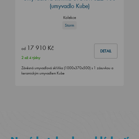
(umyvadlo Kube)
Kolekce
Storm
17 910 Kč
od
DETAIL
2 až 4 týdny
Závěsná umyvadlová skříňka (1000x370x500) s 1 zásuvkou a
keramickým umyvadlem Kube