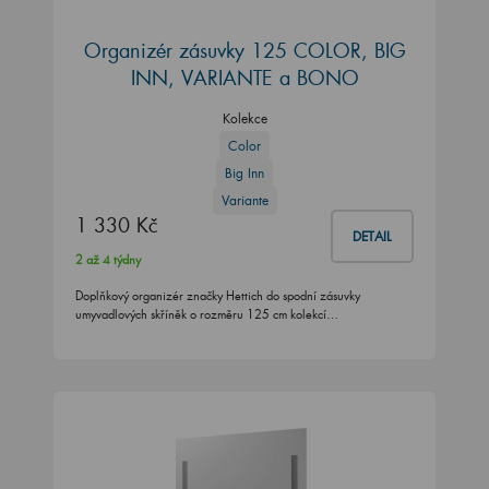
Organizér zásuvky 125 COLOR, BIG
INN, VARIANTE a BONO
Kolekce
Color
Big Inn
Variante
1 330 Kč
DETAIL
2 až 4 týdny
Doplňkový organizér značky Hettich do spodní zásuvky
umyvadlových skříněk o rozměru 125 cm kolekcí…