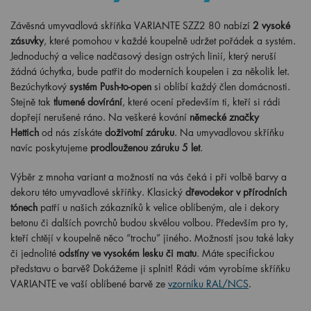
Závěsná umyvadlová skříňka VARIANTE SZZ2 80 nabízí
2 vysoké
zásuvky
, které pomohou v každé koupelně udržet pořádek a systém.
Jednoduchý a velice nadčasový design ostrých linií, který neruší
žádná úchytka, bude patřit do moderních koupelen i za několik let.
Bezúchytkový
systém Push-to-open
si oblíbí každý člen domácnosti.
Stejně tak
tlumené dovírání
, které ocení především ti, kteří si rádi
dopřejí nerušené ráno. Na veškeré kování
německé značky
Hettich
od nás získáte
doživotní záruku
. Na umyvadlovou skříňku
navíc poskytujeme
prodlouženou záruku 5 let
.
Výběr z mnoha variant a možností na vás čeká i při volbě barvy a
dekoru této umyvadlové skříňky. Klasický
dřevodekor v přírodních
tónech
patří u našich zákazníků k velice oblíbeným, ale i dekory
betonu či dalších povrchů budou skvělou volbou. Především pro ty,
kteří chtějí v koupelně něco “trochu” jiného. Možností jsou také laky
či jednolité
odstíny ve vysokém lesku či matu
. Máte specifickou
představu o barvě? Dokážeme ji splnit! Rádi vám vyrobíme skříňku
VARIANTE ve vaší oblíbené barvě ze
vzorníku RAL/NCS
.