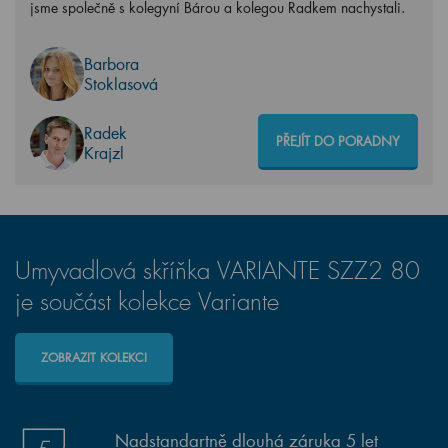
jsme společně s kolegyní Bárou a kolegou Radkem nachystali.
Barbora
Stoklasová
Radek
PŘEJÍT DO PORADNY
Krajzl
Umyvadlová skříňka VARIANTE SZZ2 80
je součást kolekce Variante
ZOBRAZIT KOLEKCI
Nadstandartně dlouhá záruka 5 let