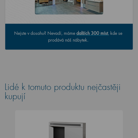
Nejste v dosahu? Nevadí, máme
dalších 300 míst
, kde se
prodává náš nábytek.
Lidé k tomuto produktu nejčastěji
kupují