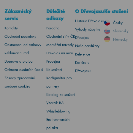
Zákaznický
Důležité
O Dřevojasu
Ke stažení
servis
odkazy
Historie Dřevojasu
Česky
Kontakty
Poradna
Výhody nábytku
Slovensky
Obchodní podmínky
Obchodní síť v ČR
Dřevojas
Německy
Odstoupení od smlouvy
Montážní návody
Naše certifikáty
Reklamační řád
Dřevojas na míru
Reference
Doprava a platba
Prodejna
Kariéra v
Ochrana osobních údajů
Ke stažení
Dřevojasu
Zásady zpracování
Konfigurátor pro
souborů cookies
partnery
Katalog ke stažení
Vzorník RAL
Whistleblowing
Environmentální
politika