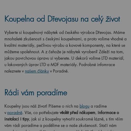
Koupelna od Dřevojasu na celý život
Vyberte si koupelnový nábytek od českého výrobce Dřevojas. Máme
mnohaleté zkušenosti s českými koupelnami, a proto volíme vhodné a
kvalitní materiály, pečlivou výrobu a kovové komponenty, na které se
můžeme spolehnout. A z čehože je nábytek vyroben? Záleží na tom,
jakou povrchovou úpravu si vyberete. U dekorů volíme LTD materiál,
u lakovaných úprav LTD a MDF materiály. Podrobné infomrace
naleznete v
našem článku
v Poradně.
Rádi vám poradíme
Koupelny jsou náš život! Píšeme o nich na
blogu
a radíme
v
poradně
. Vše, co potřebujete
vědět před nákupem
,
informace o
instalaci i tipy
, jak si z koupelny vytvořit soukromé lázně, s tím vším
vám rádi poradíme a podělíme se o naše zkušenosti. Stačí nám