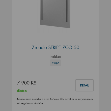
Zrcadlo STRIPE ZCO 50
Kolekce
Stripe
7 900 Kč
DETAIL
skladem
Koupelnové zrcadlo o šířce 50 cm s LED osvětlením a vypínačem
vč. regulátoru stmívání