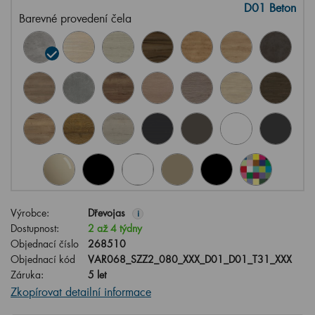
D01 Beton
Barevné provedení čela
Výrobce:
Dřevojas
i
Dostupnost:
2 až 4 týdny
Objednací číslo
268510
Objednací kód
VAR068_SZZ2_080_XXX_D01_D01_T31_XXX
Záruka:
5 let
Zkopírovat detailní informace