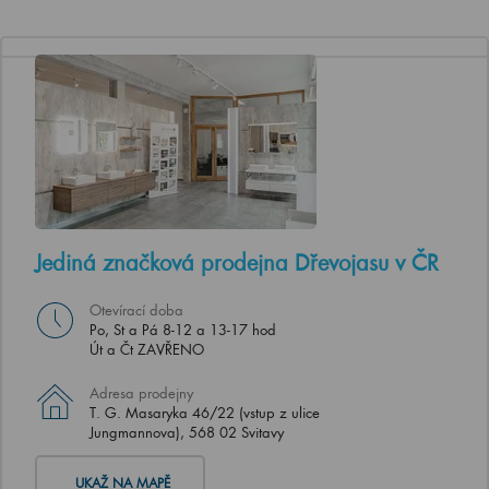
Jediná značková prodejna Dřevojasu v ČR
Otevírací doba
Po, St a Pá 8-12 a 13-17 hod
Út a Čt ZAVŘENO
Adresa prodejny
T. G. Masaryka 46/22 (vstup z ulice
Jungmannova), 568 02 Svitavy
UKAŽ NA MAPĚ