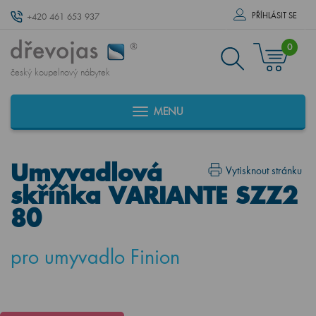
PŘÍHLÁSIT SE
+420 461 653 937
0
český koupelnový nábytek
MENU
Umyvadlová
Vytisknout stránku
skříňka VARIANTE SZZ2
80
pro umyvadlo Finion