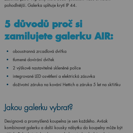
pohodlnější. Galerka splňuje krytí IP 44.
5 důvodů proč si
zamilujete galerku AIR:
oboustranná zrcadlová dvířka
tlumené dovírání dvířek
2 výškově nastavitelné skleněné police
integrované LED osvětlení a elektrická zásuvka
doživotní záruka na kování Hettich a záruka 5 let na skříňku
Jakou galerku vybrat?
Designová a promyšlená koupelna je sen každého. Avšak
kombinovat galerku a další kousky nábytku do koupelny může být