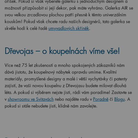
oříšek. Pokud si však vyberete galerku s jednoduchým designem a
možností přizpůsobit si její dekor, pak máte vyhráno. Galerka AIR se
svou velkou zrcadlovou plochou patří přesně k těmto univerzálním
kouskům! Pokud však chcete radu našich designérů, tato galerka se
skvěle hodí k celé řadě
umyvadlových skříněk
.
Dřevojas – o koupelnách víme vše!
Více než 75 let zkušeností a mnoho spokojených zákazníků nám
dává jistotu, že koupelnový nábytek opravdu umíme. Kvalitní
materiály, promyšlené designy a malé i větší vychytávky či patenty
zajistí, že vaši novou koupelnu z Dřevojasu budete milovat dlouhá
léta. A pokud si výběrem nejste jisti, rádi vám poradíme! Zastavte se
v
showroomu ve Svitavách
nebo najděte radu v
Poradně
či
Blogu
. A
pokud si stále nebudete jisti, klidně nám zavolejte.