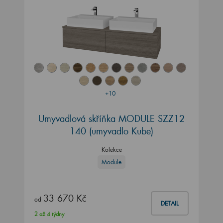
+10
Umyvadlová skříňka MODULE SZZ12
140
(umyvadlo Kube)
Kolekce
Module
33 670 Kč
od
DETAIL
2 až 4 týdny