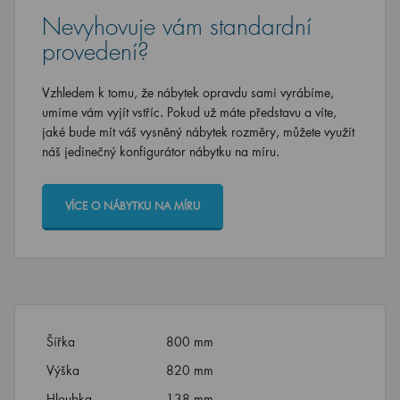
Nevyhovuje vám standardní
provedení?
Vzhledem k tomu, že nábytek opravdu sami vyrábíme,
umíme vám vyjít vstříc. Pokud už máte představu a víte,
jaké bude mít váš vysněný nábytek rozměry, můžete využít
náš jedinečný konfigurátor nábytku na míru.
VÍCE O NÁBYTKU NA MÍRU
Šířka
800 mm
Výška
820 mm
Hloubka
138 mm