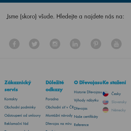
Jsme (skoro) všude. Hledejte a najdete nás na:
Zákaznický
Důležité
O Dřevojasu
Ke stažení
servis
odkazy
Historie Dřevojasu
Česky
Kontakty
Poradna
Výhody nábytku
Slovensky
Obchodní podmínky
Obchodní síť v ČR
Dřevojas
Německy
Odstoupení od smlouvy
Montážní návody
Naše certifikáty
Reklamační řád
Dřevojas na míru
Reference