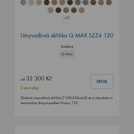
+10
Umyvadlová skříňka Q MAX SZZ4 120
Kolekce
Q Max
32 300 Kč
od
DETAIL
2 až 4 týdny
Závěsná umyvadlová skříňka (1160x560x445) se 4 zásuvkami a
keramickým dvojumyvadlem Victory 120