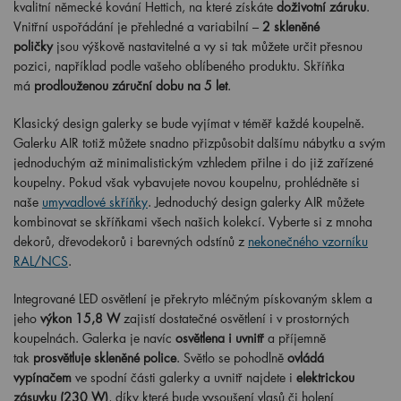
kvalitní německé kování Hettich, na které získáte
doživotní záruku
.
Vnitřní uspořádání je přehledné a variabilní –
2 skleněné
poličky
jsou výškově nastavitelné a vy si tak můžete určit přesnou
pozici, například podle vašeho oblíbeného produktu. Skříňka
má
prodlouženou záruční dobu na 5 let
.
Klasický design galerky se bude vyjímat v téměř každé koupelně.
Galerku AIR totiž můžete snadno přizpůsobit dalšímu nábytku a svým
jednoduchým až minimalistickým vzhledem přilne i do již zařízené
koupelny. Pokud však vybavujete novou koupelnu, prohlédněte si
naše
umyvadlové skříňky
. Jednoduchý design galerky AIR můžete
kombinovat se skříňkami všech našich kolekcí. Vyberte si z mnoha
dekorů, dřevodekorů i barevných odstínů z
nekonečného vzorníku
RAL/NCS
.
Integrované LED osvětlení je překryto mléčným pískovaným sklem a
jeho
výkon 15,8 W
zajistí dostatečné osvětlení i v prostorných
koupelnách. Galerka je navíc
osvětlena i uvnitř
a příjemně
tak
prosvětluje skleněné police
. Světlo se pohodlně
ovládá
vypínačem
ve spodní části galerky a uvnitř najdete i
elektrickou
zásuvku (230 W)
, díky které bude vysoušení vlasů či holení