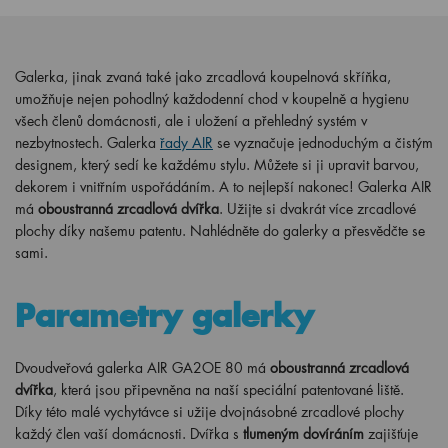
Galerka, jinak zvaná také jako zrcadlová koupelnová skříňka,
umožňuje nejen pohodlný každodenní chod v koupelně a hygienu
všech členů domácnosti, ale i uložení a přehledný systém v
nezbytnostech. Galerka
řady AIR
se vyznačuje jednoduchým a čistým
designem, který sedí ke každému stylu. Můžete si ji upravit barvou,
dekorem i vnitřním uspořádáním. A to nejlepší nakonec! Galerka AIR
má
oboustranná zrcadlová dvířka
. Užijte si dvakrát více zrcadlové
plochy díky našemu patentu. Nahlédněte do galerky a přesvědčte se
sami.
Parametry galerky
Dvoudveřová galerka AIR GA2OE 80 má
oboustranná zrcadlová
dvířka
, která jsou připevněna na naší speciální patentované liště.
Díky této malé vychytávce si užije dvojnásobné zrcadlové plochy
každý člen vaší domácnosti. Dvířka s
tlumeným dovíráním
zajišťuje