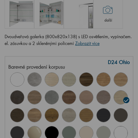
další
Dvoudveřová galerka (800x820x138) s LED osvětlením, vypínačem.
el. zásuvkou a 2 skleněnými policemi
Zobrazit více
D24 Ohio
Barevné provedení korpusu