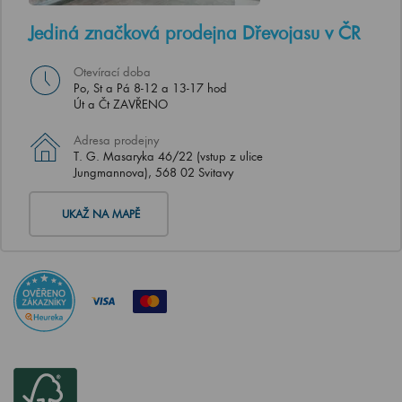
Jediná značková prodejna Dřevojasu v ČR
Otevírací doba
Po, St a Pá 8-12 a 13-17 hod
Út a Čt ZAVŘENO
Adresa prodejny
T. G. Masaryka 46/22 (vstup z ulice
Jungmannova), 568 02 Svitavy
UKAŽ NA MAPĚ