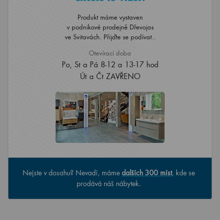
Produkt máme vystaven
v podnikové prodejně Dřevojas
ve Svitavách. Přijďte se podívat..
Otevírací doba
Po, St a Pá 8-12 a 13-17 hod
Út a Čt ZAVŘENO
Nejste v dosahu? Nevadí, máme
dalších 300 míst
, kde se
prodává náš nábytek.