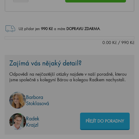
Už přidat jen
990
Kč
a máte
DOPRAVU ZDARMA
.
0.00
Kč
/
990
Kč
Zajímá vás nějaký detail?
Odpovědi na nejčastější otázky najdete v naší poradně, kterou
jsme společně s kolegyní Bárou a kolegou Radkem nachystali.
Barbora
Stoklasová
Radek
PŘEJÍT DO PORADNY
Krajzl