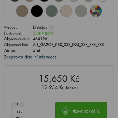
Výrobce:
Dřevojas
i
Dostupnost:
2 až 4 týdny
Objednací číslo
464196
Objednací kód
AIR_GA2OE_080_XXX_D24_XXX_XXX_XXX
Záruka:
5 let
Zkopírovat detailní informace
15,650 Kč
12,934 Kč
bez DPH
ks
PŘIDAT DO KOŠÍKU