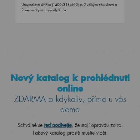
Umyvadlová skříňka (1400x318x500) se 2 velkými zásuvkami a
2 keramickými umyvadly Kube
Nový katalog k prohlédnutí
online
ZDARMA a kdykoliv, přímo u vás
doma
Schválně se
teď podívejte
, že stojí opravdu za to.
Takový katalog prostě musíte vidět.