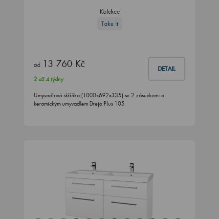
Kolekce
Take It
13 760 Kč
od
DETAIL
2 až 4 týdny
Umyvadlová skříňka (1000x692x335) se 2 zásuvkami a
keramickým umyvadlem Dreja Plus 105