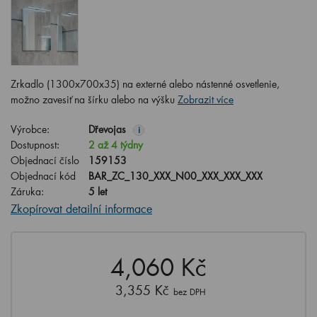
Zrkadlo (1300x700x35) na externé alebo nástenné osvetlenie,
možno zavesiť na šírku alebo na výšku
Zobrazit více
Výrobce:
Dřevojas
i
Dostupnost:
2 až 4 týdny
Objednací číslo
159153
Objednací kód
BAR_ZC_130_XXX_N00_XXX_XXX_XXX
Záruka:
5 let
Zkopírovat detailní informace
4,060 Kč
3,355 Kč
bez DPH