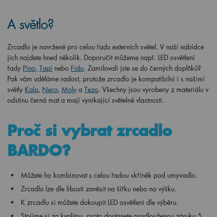
A světlo?
Zrcadlo je navržené pro celou řadu externích světel. V naší nabídce
jich najdete hned několik. Doporučit můžeme např. LED osvětlení
řady
Pino
,
Tapi
nebo
Fido
. Zamilovali jste se do černých doplňků?
Pak vám uděláme radost, protože zrcadlo je kompatibilní i s našimi
světly
Kala
,
Nero
,
Moly
a
Tezo
. Všechny jsou vyrobeny z materiálu v
odstínu černá mat a mají vynikající světelné vlastnosti.
Proč si vybrat zrcadlo
BARDO?
Můžete ho kombinovat s celou řadou skříněk pod umyvadlo.
Zrcadlo lze dle libosti zavěsit na šířku nebo na výšku.
K zrcadlu si můžete dokoupit LED osvětlení dle výběru.
Stojíme si za kvalitou, proto dostanete prodlouženou záruku 5