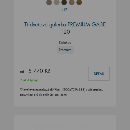
+17
Třídveřová galerka PREMIUM GA3E
120
Kolekce
Premium
15 770 Kč
od
DETAIL
2 až 4 týdny
Třídveřová zrcadlová skříňka (1200x739x138) s elektrickou
zásuvkou a 6 skleněnými policemi