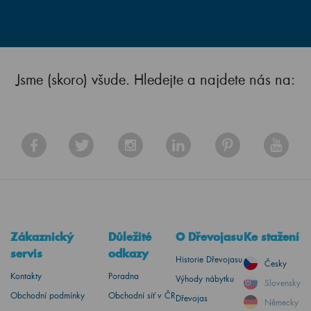
Jsme (skoro) všude. Hledejte a najdete nás na:
Zákaznický
Důležité
O Dřevojasu
Ke stažení
servis
odkazy
Historie Dřevojasu
Česky
Kontakty
Poradna
Výhody nábytku
Slovensky
Obchodní podmínky
Obchodní síť v ČR
Dřevojas
Německy