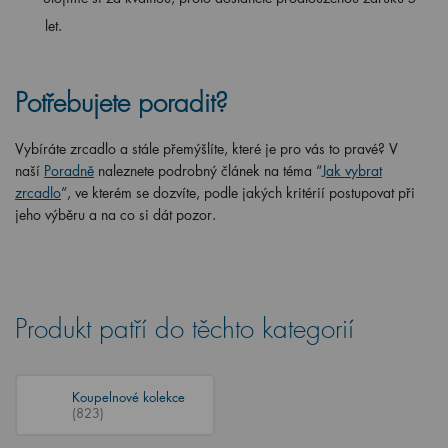
let.
Potřebujete poradit?
Vybíráte zrcadlo a stále přemýšlíte, které je pro vás to pravé? V
naší
Poradně
naleznete podrobný článek na téma “
Jak vybrat
zrcadlo
”, ve kterém se dozvíte, podle jakých kritérií postupovat při
jeho výběru a na co si dát pozor.
Produkt patří do těchto kategorií
Koupelnové kolekce
(823)