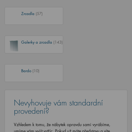
Zrcadla
(57)
Galerky a zrcadla
(143)
Bardo
(10)
Nevyhovuje vám standardní
provedení?
Vzhledem k tomu, že nábytek opravdu sami vyrábíme,
umíme vám vyjít vstříc. Pokud už máte představu a víte,