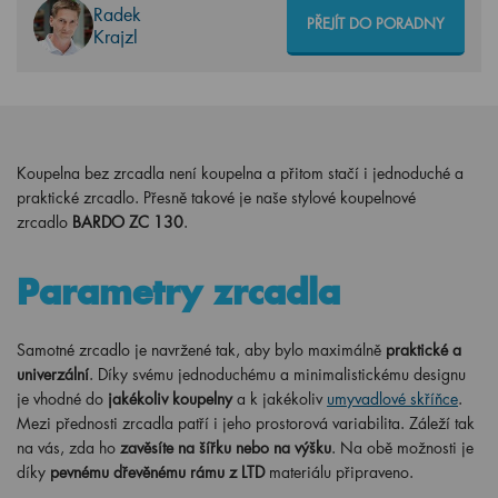
Radek
PŘEJÍT DO PORADNY
Krajzl
Koupelna bez zrcadla není koupelna a přitom stačí i jednoduché a
praktické zrcadlo. Přesně takové je naše stylové koupelnové
zrcadlo
BARDO ZC 130
.
Parametry zrcadla
Samotné zrcadlo je navržené tak, aby bylo maximálně
praktické a
univerzální
. Díky svému jednoduchému a minimalistickému designu
je vhodné do
jakékoliv koupelny
a k jakékoliv
umyvadlové skříňce
.
Mezi přednosti zrcadla patří i jeho prostorová variabilita. Záleží tak
na vás, zda ho
zavěsíte na šířku nebo na výšku
. Na obě možnosti je
díky
pevnému dřevěnému rámu z LTD
materiálu připraveno.