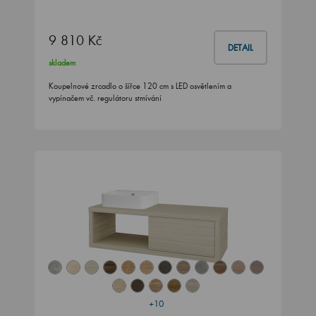
9 810 Kč
DETAIL
skladem
Koupelnové zrcadlo o šířce 120 cm s LED osvětlením a
vypínačem vč. regulátoru stmívání
+10