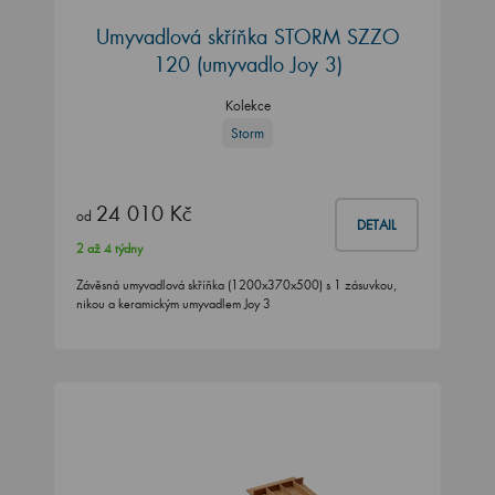
Umyvadlová skříňka STORM SZZO
120 (umyvadlo Joy 3)
Kolekce
Storm
24 010 Kč
od
DETAIL
2 až 4 týdny
Závěsná umyvadlová skříňka (1200x370x500) s 1 zásuvkou,
nikou a keramickým umyvadlem Joy 3