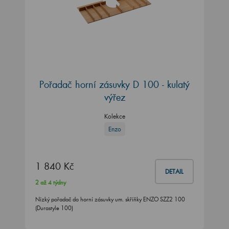
Pořadač horní zásuvky D 100 - kulatý
výřez
Kolekce
Enzo
1 840 Kč
DETAIL
2 až 4 týdny
Nízký pořadač do horní zásuvky um. skříňky ENZO SZZ2 100
(Durastyle 100)