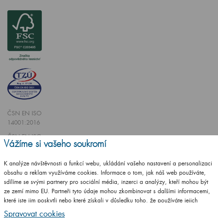
ČSN EN ISO
14001:2016
ČSN EN ISO
Vážíme si vašeho soukromí
9001:2016
K analýze návštěvnosti a funkcí webu, ukládání vašeho nastavení a personalizaci
obsahu a reklam využíváme cookies. Informace o tom, jak náš web používáte,
sdílíme se svými partnery pro sociální média, inzerci a analýzy, kteří mohou být
ze zemí mimo EU. Partneři tyto údaje mohou zkombinovat s dalšími informacemi,
které jste jim poskytli nebo které získali v důsledku toho, že používáte jejich
Vytvořilo studio
CZECHGROUP.cz
služby.
Podrobné informace
Spravovat cookies