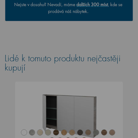
Nejste v dosahu? Nevadí, máme
dalších 300 míst
, kde se
prodává náš nábytek.
Lidé k tomuto produktu nejčastěji
kupují