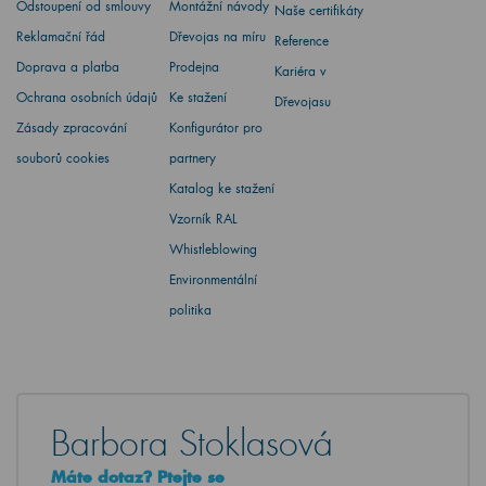
Odstoupení od smlouvy
Montážní návody
Naše certifikáty
Reklamační řád
Dřevojas na míru
Reference
Doprava a platba
Prodejna
Kariéra v
Ochrana osobních údajů
Ke stažení
Dřevojasu
Zásady zpracování
Konfigurátor pro
souborů cookies
partnery
Katalog ke stažení
Vzorník RAL
Whistleblowing
Environmentální
politika
Barbora Stoklasová
Máte dotaz? Ptejte se