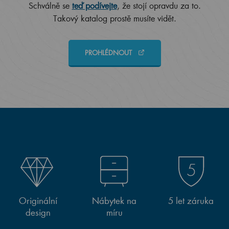
Schválně se
teď podívejte
, že stojí opravdu za to.
Takový katalog prostě musíte vidět.
PROHLÉDNOUT
Originální
Nábytek na
5 let záruka
design
míru