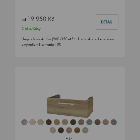
19 950 Kč
od
DETAIL
2 až 4 týdny
Umyvadlová skříňka (960x350x454) 1 zásuvkou a keramickým
umyvadlem Harmonia 100
+17