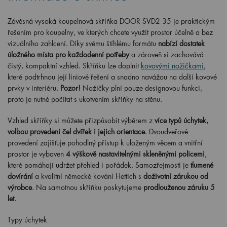
Závěsná vysoká koupelnová skříňka DOOR SVD2 35 je praktickým
řešením pro koupelny, ve kterých chcete využít prostor účelně a bez
vizuálního zahlcení. Díky svému štíhlému formátu
nabízí dostatek
úložného místa pro každodenní potřeby
a zároveň si zachovává
čistý, kompaktní vzhled. Skříňku lze doplnit
kovovými nožičkami
,
které podtrhnou její liniové řešení a snadno navážou na další kovové
prvky v interiéru.
Pozor!
Nožičky plní pouze designovou funkci,
proto je nutné počítat s ukotvením skříňky na stěnu.
Vzhled skříňky si můžete přizpůsobit výběrem z
více typů úchytek,
volbou provedení čel dvířek i jejich orientace
. Dvoudveřové
provedení zajišťuje pohodlný přístup k uloženým věcem a vnitřní
prostor je vybaven
4 výškově nastavitelnými skleněnými policemi
,
které pomáhají udržet přehled i pořádek. Samozřejmostí je
tlumené
dovírání
a kvalitní německé kování Hettich s
doživotní zárukou od
výrobce
. Na samotnou skříňku poskytujeme
prodlouženou záruku 5
let
.
Typy úchytek