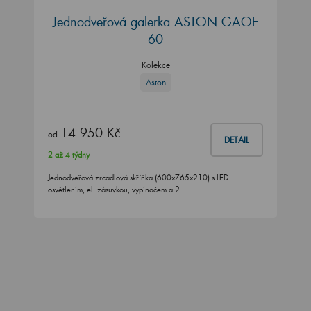
Jednodveřová galerka ASTON GAOE
60
Kolekce
Aston
14 950 Kč
od
DETAIL
2 až 4 týdny
Jednodveřová zrcadlová skříňka (600x765x210) s LED
osvětlením, el. zásuvkou, vypínačem a 2…