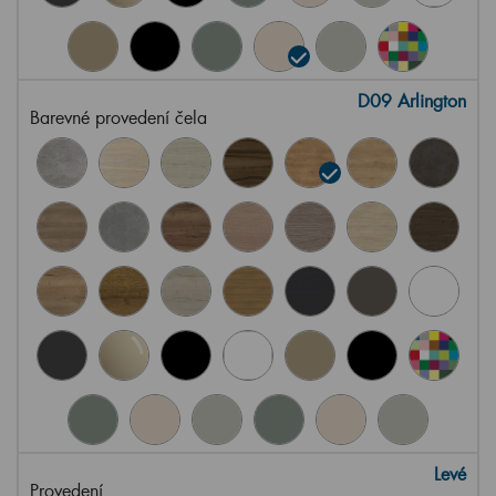
D09 Arlington
Barevné provedení čela
Levé
Provedení