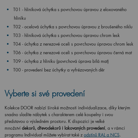
T01 - hliníková úchytka s povrchovou úpravou z eloxovaného
hliníku
T02 - ocelová úchytka s povrchovou úpravou z broušeného niklu
T03 - hliníková úchytka s povrchovou úpravou chrom lesk
T04 - úchytka z nerezové oceli s povrchovou úpravou chrom lesk
T06 - úchytka z nerezové oceli s povrchovou úpravou černá mat
T09 - úchytka z hliníku (povrchová úprava bílá mat)
T00 - provedení bez úchytky a vyfrézovaných děr
Vyberte si své provedení
Kolekce DOOR nabízí široké možnosti individualizace, díky kterým
snadno sladíte nábytek s charakterem celé koupelny i svou
představou o výsledném prostoru. K dispozici je velké
množství
dekorů, dřevodekorů i lakovaných provedení
, a v rámci
programu Individual můžete vybírat také z
odstínů RAL a NCS
.