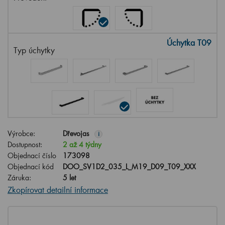
Úchytka T09
Typ úchytky
Výrobce:
Dřevojas
i
Dostupnost:
2 až 4 týdny
Objednací číslo
173098
Objednací kód
DOO_SV1D2_035_L_M19_D09_T09_XXX
Záruka:
5 let
Zkopírovat detailní informace