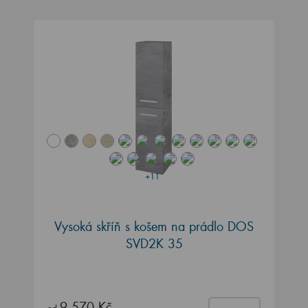
+11
Vysoká skříň s košem na prádlo DOS
SVD2K 35
9 570 Kč