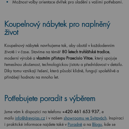
Možnost volby orientace dvířek pro sladění s vašimi potřebami.
Koupelnový nábytek pro naplněný
život
Koupelnový nábytek navrhujeme tak, aby obstál v každodenním
životě i v čase. Stavíme na téměř
80 letech truhlářské tradice
,
moderní výrobě a
vlastním přístupu Praecisio Vitae
, který spojuje
řemeslnou zkušenost, technologickou jistotu a předvídavost v detailu.
Díky tomu vznikají řešení, která působí klidně, fungují spolehlivě a
přinášejí hodnotu na mnoho let.
Potřebujete poradit s výběrem
Jsme vám k dispozici na telefonu
+420 461 653 937
, e
mailu
info@drevojas.cz
i v našem
showroomu ve Svitavách
. Inspiraci
i praktické informace najdete také v
Poradně
a na
Blogu
, kde se