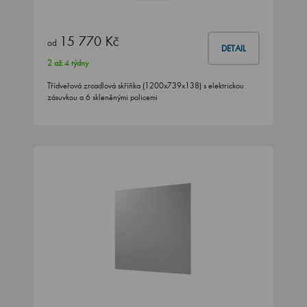
15 770 Kč
od
DETAIL
2 až 4 týdny
Třídveřová zrcadlová skříňka (1200x739x138) s elektrickou
zásuvkou a 6 skleněnými policemi