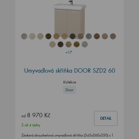
+17
Umyvadlová skříňka DOOR SZD2 60
Kolekce
Door
8 970 Kč
od
DETAIL
2 až 4 týdny
Závěsná dvoudveřová umyvadlová skříňka (545x560x350) s 1