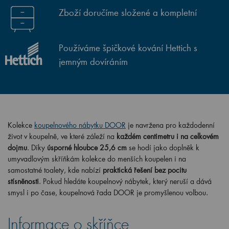
Zboží doručíme složené a kompletní
Používáme špičkové kování Hettich s
jemným dovíráním
Kolekce
koupelnového nábytku DOOR
je navržena pro každodenní
život v koupelně, ve které záleží na
každém centimetru i na celkovém
dojmu
. Díky
úsporné hloubce 25,6 cm
se hodí jako doplněk k
umyvadlovým skříňkám kolekce do menších koupelen i na
samostatné toalety, kde nabízí
praktická řešení bez pocitu
stísněnosti
. Pokud hledáte koupelnový nábytek, který neruší a dává
smysl i po čase, koupelnová řada DOOR je promyšlenou volbou.
Informace o skříňce