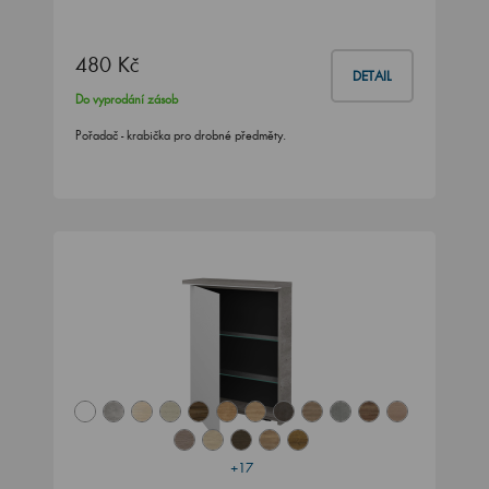
480 Kč
DETAIL
Do vyprodání zásob
Pořadač - krabička pro drobné předměty.
+17