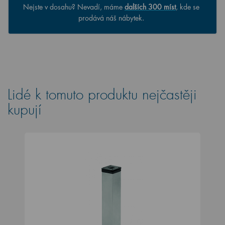
Nejste v dosahu? Nevadí, máme
dalších 300 míst
, kde se
prodává náš nábytek.
Lidé k tomuto produktu nejčastěji
kupují