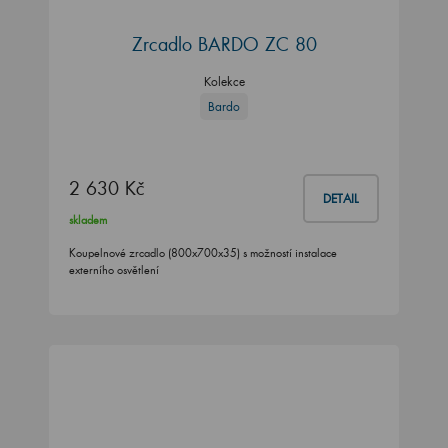
Zrcadlo BARDO ZC 80
Kolekce
Bardo
2 630 Kč
DETAIL
skladem
Koupelnové zrcadlo (800x700x35) s možností instalace
externího osvětlení