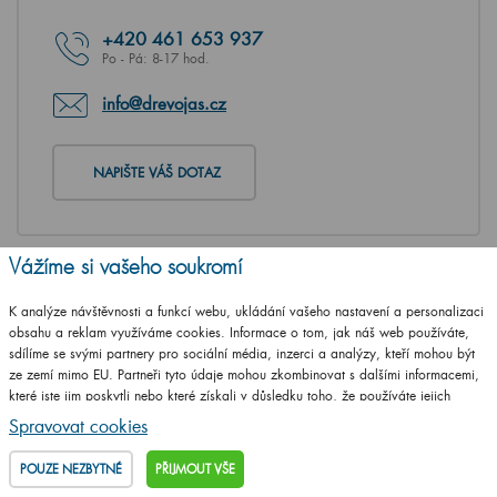
+420
461 653 937
Po - Pá: 8-17 hod.
info@drevojas.cz
NAPIŠTE VÁŠ DOTAZ
Vážíme si vašeho soukromí
K analýze návštěvnosti a funkcí webu, ukládání vašeho nastavení a personalizaci
obsahu a reklam využíváme cookies. Informace o tom, jak náš web používáte,
sdílíme se svými partnery pro sociální média, inzerci a analýzy, kteří mohou být
ze zemí mimo EU. Partneři tyto údaje mohou zkombinovat s dalšími informacemi,
které jste jim poskytli nebo které získali v důsledku toho, že používáte jejich
služby.
Podrobné informace
Spravovat cookies
POUZE NEZBYTNÉ
PŘIJMOUT VŠE