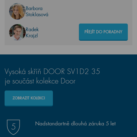
Barbora
Stoklasová
Radek
PŘEJÍT DO PORADNY
Krajzl
Vysoká skříň DOOR SV1D2 35
je součást kolekce Door
ZOBRAZIT KOLEKCI
Nadstandartně dlouhá záruka 5 let