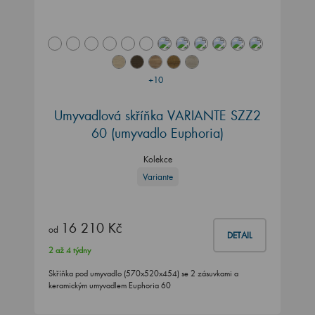
+10
Umyvadlová skříňka VARIANTE SZZ2
60 (umyvadlo Euphoria)
Kolekce
Variante
16 210 Kč
od
DETAIL
2 až 4 týdny
Skříňka pod umyvadlo (570x520x454) se 2 zásuvkami a
keramickým umyvadlem Euphoria 60