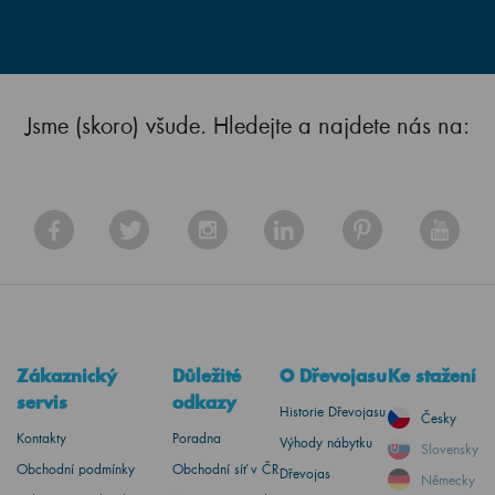
Jsme (skoro) všude. Hledejte a najdete nás na:
Zákaznický
Důležité
O Dřevojasu
Ke stažení
servis
odkazy
Historie Dřevojasu
Česky
Kontakty
Poradna
Výhody nábytku
Slovensky
Obchodní podmínky
Obchodní síť v ČR
Dřevojas
Německy