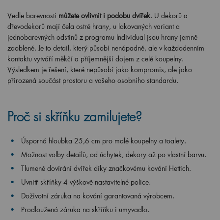
Vedle barevnosti
můžete ovlivnit i podobu dvířek
. U dekorů a
dřevodekorů mají čela ostré hrany, u lakovaných variant a
jednobarevných odstínů z programu Individual jsou hrany jemně
zaoblené. Je to detail, který působí nenápadně, ale v každodenním
kontaktu vytváří měkčí a příjemnější dojem z celé koupelny.
Výsledkem je řešení, které nepůsobí jako kompromis, ale jako
přirozená součást prostoru a vašeho osobního standardu.
Proč si skříňku zamilujete?
Úsporná hloubka 25,6 cm pro malé koupelny a toalety.
Možnost volby detailů, od úchytek, dekory až po vlastní barvu.
Tlumené dovírání dvířek díky značkovému kování Hettich.
Uvnitř skříňky 4 výškově nastavitelné police.
Doživotní záruka na kování garantovaná výrobcem.
Prodloužená záruka na skříňku i umyvadlo.