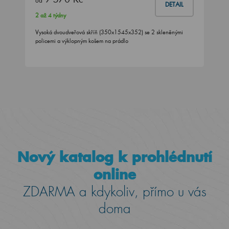
od
DETAIL
2 až 4 týdny
Vysoká dvoudveřová skříň (350x1545x352) se 2 skleněnými
policemi a výklopným košem na prádlo
Nový katalog k prohlédnutí
online
ZDARMA a kdykoliv, přímo u vás
doma