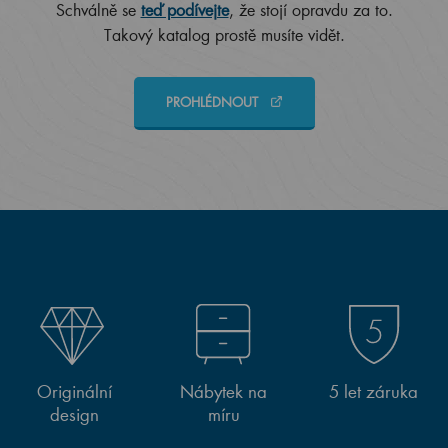
Schválně se
teď podívejte
, že stojí opravdu za to.
Takový katalog prostě musíte vidět.
PROHLÉDNOUT
Originální
Nábytek na
5 let záruka
design
míru