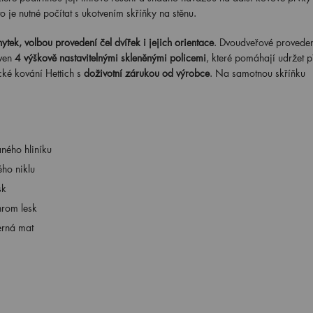
je nutné počítat s ukotvením skříňky na stěnu.
hytek, volbou provedení čel dvířek i jejich orientace
. Dvoudveřové provedení
aven
4 výškově nastavitelnými skleněnými policemi
, které pomáhají udržet p
cké kování Hettich s
doživotní zárukou od výrobce
. Na samotnou skříňku
ného hliníku
ho niklu
sk
hrom lesk
erná mat