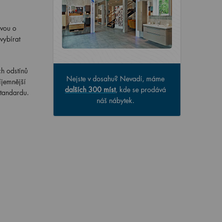
avou o
vybírat
h odstínů
Nejste v dosahu? Nevadí, máme
íjemnější
dalších 300 míst
, kde se prodává
standardu.
náš nábytek.