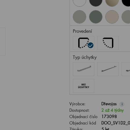
Provedení
Typ úchytky
Výrobce:
Dřevojas
i
Dostupnost:
2 až 4 týdny
Objednací číslo
173098
Objednací kód
DOO_SV1D2_0
Záruka:
5 let