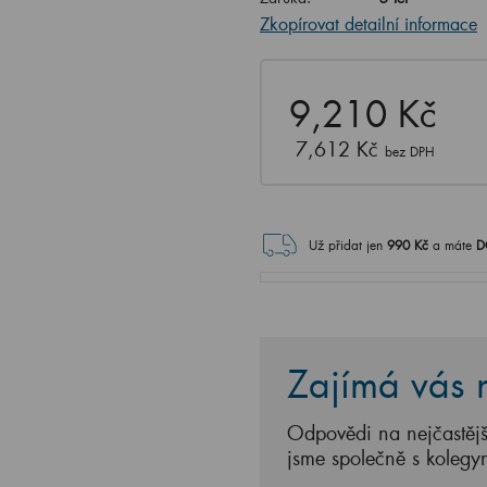
Zkopírovat detailní informace
9,210 Kč
7,612 Kč
bez DPH
Už přidat jen
990
Kč
a máte
D
Zajímá vás n
Odpovědi na nejčastějš
jsme společně s kolegy