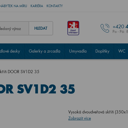
NÁBYTEK NA MÍRU
KARIÉRA
KONTAKTY
+420
4
HLEDAT
Po - Pá: 
lové desky
Galerky a zrcadla
Umyvadla
Doplňky
WC
skříň DOOR SV1D2 35
OR SV1D2 35
Vysoká dvoudveřová skříň (350x15
Zobrazit více