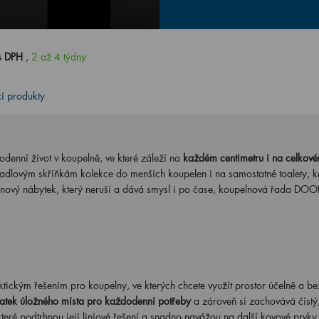
s DPH
,
2 až 4 týdny
cí produkty
denní život v koupelně, ve které záleží na
každém centimetru i na celkov
dlovým skříňkám kolekce do menších koupelen i na samostatné toalety, k
lnový nábytek, který neruší a dává smysl i po čase, koupelnová řada DOO
kým řešením pro koupelny, ve kterých chcete využít prostor účelně a be
tatek úložného místa pro každodenní potřeby
a zároveň si zachovává čistý
které podtrhnou její liniové řešení a snadno navážou na další kovové prvky