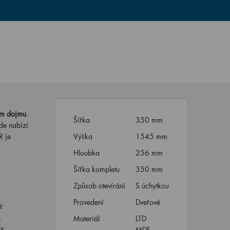
ém dojmu
.
Šířka
350 mm
de nabízí
R je
Výška
1545 mm
Hloubka
256 mm
Šířka kompletu
350 mm
Způsob otevírání
S úchytkou
Provedení
Dveřové
z
,
Materiál
LTD
 v
MDF