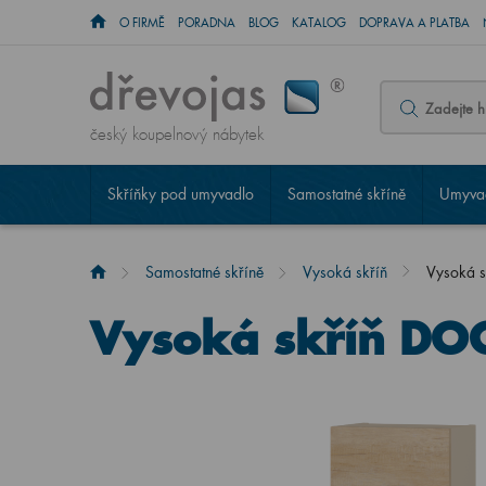
O FIRMĚ
PORADNA
BLOG
KATALOG
DOPRAVA A PLATBA
český koupelnový nábytek
Skříňky pod umyvadlo
Samostatné skříně
Umyvad
Samostatné skříně
Vysoká skříň
Vysoká 
Vysoká skříň DO