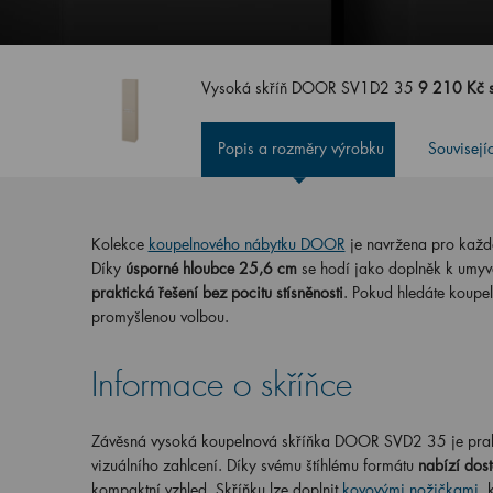
Vysoká skříň DOOR SV1D2 35
9 210 Kč 
Popis a rozměry výrobku
Souvisejí
Kolekce
koupelnového nábytku DOOR
je navržena pro každo
Díky
úsporné hloubce 25,6 cm
se hodí jako doplněk k umyva
praktická řešení bez pocitu stísněnosti
. Pokud hledáte koupe
promyšlenou volbou.
Informace o skříňce
Závěsná vysoká koupelnová skříňka DOOR SVD2 35 je praktic
vizuálního zahlcení. Díky svému štíhlému formátu
nabízí dos
kompaktní vzhled. Skříňku lze doplnit
kovovými nožičkami
, 