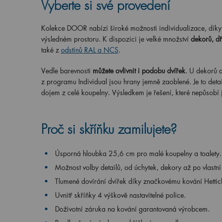
Vyberte si své provedení
Kolekce DOOR nabízí široké možnosti individualizace, díky 
výsledném prostoru. K dispozici je velké množství
dekorů, d
také z
odstínů RAL a NCS
.
Vedle barevnosti
můžete ovlivnit i podobu dvířek
. U dekorů 
z programu Individual jsou hrany jemně zaoblené. Je to deta
dojem z celé koupelny. Výsledkem je řešení, které nepůsobí
Proč si skříňku zamilujete?
Úsporná hloubka 25,6 cm pro malé koupelny a toalety.
Možnost volby detailů, od úchytek, dekory až po vlastní
Tlumené dovírání dvířek díky značkovému kování Hettic
Uvnitř skříňky 4 výškově nastavitelné police.
Doživotní záruka na kování garantovaná výrobcem.