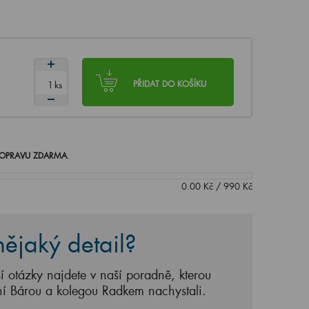
ks
PŘIDAT DO KOŠÍKU
OPRAVU ZDARMA
.
0.00
Kč
/
990
Kč
ějaký detail?
í otázky najdete v naší poradně, kterou
ní Bárou a kolegou Radkem nachystali.