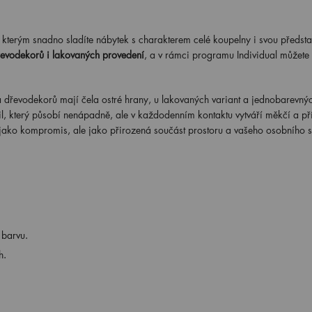
kterým snadno sladíte nábytek s charakterem celé koupelny i svou předst
řevodekorů i lakovaných provedení
, a v rámci programu Individual můžete 
a dřevodekorů mají čela ostré hrany, u lakovaných variant a jednobarevnýc
il, který působí nenápadně, ale v každodenním kontaktu vytváří měkčí a př
 jako kompromis, ale jako přirozená součást prostoru a vašeho osobního 
 barvu.
h.