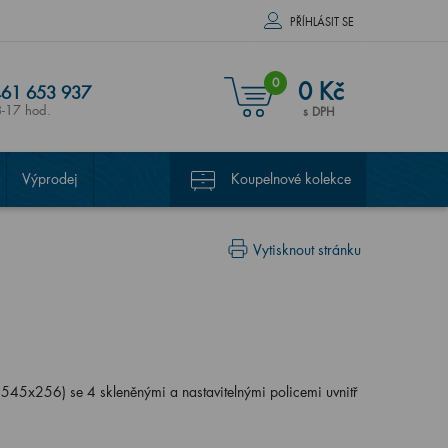
PŘÍHLÁSIT SE
0
0 Kč
61 653 937
8-17 hod.
s DPH
Výprodej
Koupelnové kolekce
Vytisknout stránku
45x256) se 4 skleněnými a nastavitelnými policemi uvnitř