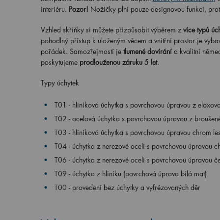
interiéru.
Pozor!
Nožičky plní pouze designovou funkci, proto 
Vzhled skříňky si můžete přizpůsobit výběrem z
více typů úc
pohodlný přístup k uloženým věcem a vnitřní prostor je vyb
pořádek. Samozřejmostí je
tlumené dovírání
a kvalitní něme
poskytujeme
prodlouženou záruku 5 let
.
Typy úchytek
T01 - hliníková úchytka s povrchovou úpravou z eloxova
T02 - ocelová úchytka s povrchovou úpravou z broušené
T03 - hliníková úchytka s povrchovou úpravou chrom le
T04 - úchytka z nerezové oceli s povrchovou úpravou c
T06 - úchytka z nerezové oceli s povrchovou úpravou č
T09 - úchytka z hliníku (povrchová úprava bílá mat)
T00 - provedení bez úchytky a vyfrézovaných děr