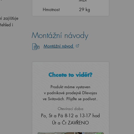
Hmotnost
29 kg
 zajišťuje
řehled i
Montážní návody
Montážní návod
Chcete to vidět?
Produkt máme vystaven
v podnikové prodejně Dřevojas
ve Svitavách. Přijďte se podívat..
Otevírací doba
Po, St a Pá 8-12 a 13-17 hod
Út a Čt ZAVŘENO